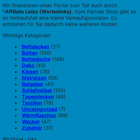
Wir finanzieren unser Portal zum Teil auch durch
*
Affiliate Links (Werbelinks).
Vom Partner Shop gibt es
im Verkaufsfall eine kleine Verkaufsprovision. Es
entstehen für Sie dadurch keine weiteren Kosten.
Wichtige Kategorien
Bettdecken
(27)
Betten
(100)
Bettwäsche
(148)
Deko
(43)
Kissen
(78)
Matratzen
(59)
Ratgeber
(41)
Schlafmöbel
(100)
Tagesdecken
(48)
Textilien
(78)
Uncategorized
(7)
Wärmflaschen
(68)
Wecker
(47)
Zubehör
(31)
Wichtige Links