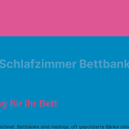
Schlafzimmer Bettban
 für Ihr Bett
ichnet. Bettbänke sind niedrige, oft gepolsterte Bänke ohn