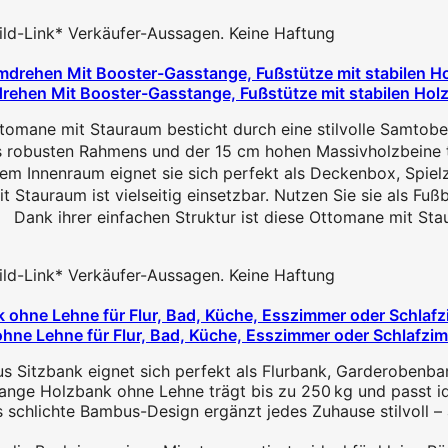
 Bild-Link* Verkäufer-Aussagen. Keine Haftung
ehen Mit Booster-Gasstange, Fußstütze mit stabilen Holzb
mane mit Stauraum besticht durch eine stilvolle Samtoberf
robusten Rahmens und der 15 cm hohen Massivholzbeine träg
m Innenraum eignet sie sich perfekt als Deckenbox, Spie
Stauraum ist vielseitig einsetzbar. Nutzen Sie sie als Fußb
nk ihrer einfachen Struktur ist diese Ottomane mit Staura
 Bild-Link* Verkäufer-Aussagen. Keine Haftung
e Lehne für Flur, Bad, Küche, Esszimmer oder Schlafzimm
s Sitzbank eignet sich perfekt als Flurbank, Garderobenb
e Holzbank ohne Lehne trägt bis zu 250 kg und passt idea
ichte Bambus-Design ergänzt jedes Zuhause stilvoll – a