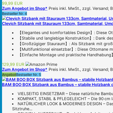
99,99 EUR
Zum Angebot im Shop*
Preis inkl. MwSt., zzgl. Versand;
Bestseller Nr. 4
Clevich Sitzbank mit Stauraum 133cm, Samtmaterial, Umdr
【Elegantes und komfortables Design】: Diese Otto
【Stabile und langlebige Konstruktion】: Dank des 
【Großzügiger Stauraum】: Als Sitzbank mit große
【Multifunktional einsetzbar】: Diese Ottomane mit 
【Einfache Montage und praktische Handhabung】 Da
129,99 EUR
Zum Angebot im Shop*
Preis inkl. MwSt., zzgl. Versand;
Angebot
Bestseller Nr. 5
BAM BOO BOX Sitzbank aus Bambus – stabile Holzbank ohn
VIELSEITIG EINSETZBAR – Diese natürliche Bambu
KOMPAKT, STABIL & PFLEGELEICHT – Die 90 cm lang
NATÜRLICHER LOOK & MODERNES DESIGN – Das schl
Sitztruhe...