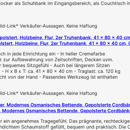
ker als Schuhbank im Eingangsbereich, als Couchtisch 
 Bild-Link* Verkäufer-Aussagen. Keine Haftung
stert, Holzbeine, Flur, 2er Truhenbank, 41 x 80 x 40 cm,
h in jede Einrichtung ein - In heller Cremefarbe
atz zur Aufbewahrung von Zeitschriften, Decken uvm.
ür bequemes Sitzgefühl - Auch bei längerem Sitzen
H x B x T: ca. 41 x 80 x 40 cm - Traglast: ca. 120 kg
icht von der Hand - Passendes Werkzeug ist enthalten
 Bild-Link* Verkäufer-Aussagen. Keine Haftung
er, Modernes Osmanisches Bettende, Gepolsterte Cordbän
 angenehmes Tragegefühl. Das prägnante, rechteckige und 
chtem Schaumstoff gefüllt, bequem und praktisch. Die Cor