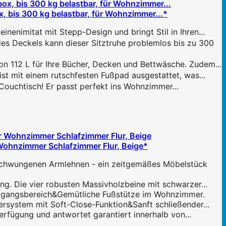
 bis 300 kg belastbar, für Wohnzimmer...*
mitat mit Stepp-Design und bringt Stil in Ihren...
Deckels kann dieser Sitztruhe problemlos bis zu 300
112 L für Ihre Bücher, Decken und Bettwäsche. Zudem...
 mit einem rutschfesten Fußpad ausgestattet, was...
uchtisch! Er passt perfekt ins Wohnzimmer...
Wohnzimmer Schlafzimmer Flur, Beige*
eschwungenen Armlehnen - ein zeitgemäßes Möbelstück
ng. Die vier robusten Massivholzbeine mit schwarzer...
Eingangsbereich&Gemütliche Fußstütze im Wohnzimmer.
ersystem mit Soft-Close-Funktion&Sanft schließender...
erfügung und antwortet garantiert innerhalb von...