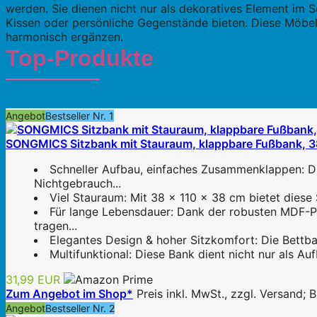
werden. Sie dienen nicht nur als dekoratives Element im 
Kissen oder persönliche Gegenstände bieten. Diese Möbel
harmonisch ergänzen.
Top-Produkte
Angebot
Bestseller Nr. 1
SONGMICS Sitzbank mit Stauraum, klappbare Fußbank, 38
Schneller Aufbau, einfaches Zusammenklappen: Di
Nichtgebrauch...
Viel Stauraum: Mit 38 x 110 x 38 cm bietet diese
Für lange Lebensdauer: Dank der robusten MDF-Pl
tragen...
Elegantes Design & hoher Sitzkomfort: Die Bettban
Multifunktional: Diese Bank dient nicht nur als Au
31,99 EUR
Zum Angebot im Shop*
Preis inkl. MwSt., zzgl. Versand;
Angebot
Bestseller Nr. 2