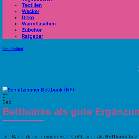
Textilien
Wecker
Deko
Wärmflaschen
Zubehör
Ratgeber
Schlafmöbel
01
Sep.
Bettbänke als gute Ergänzung
Die Bank, die vor einem Bett steht, wird als
Bettbank
beze