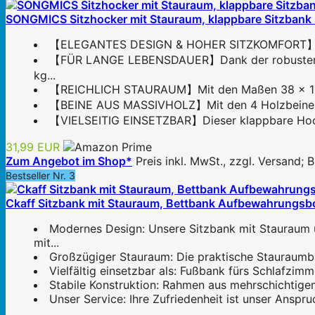
SONGMICS Sitzhocker mit Stauraum, klappbare Sitzbank 
【ELEGANTES DESIGN & HOHER SITZKOMFORT】Der Sitz
【FÜR LANGE LEBENSDAUER】Dank der robusten MDF-
kg...
【REICHLICH STAURAUM】Mit den Maßen 38 x 110 x 
【BEINE AUS MASSIVHOLZ】Mit den 4 Holzbeinen ist 
【VIELSEITIG EINSETZBAR】Dieser klappbare Hocker
31,99 EUR
Zum Angebot im Shop*
Preis inkl. MwSt., zzgl. Versand;
Bestseller Nr. 3
Ckaff Sitzbank mit Stauraum, Bettbank Aufbewahrungsbo
Modernes Design: Unsere Sitzbank mit Stauraum 
mit...
Großzügiger Stauraum: Die praktische Stauraumban
Vielfältig einsetzbar als: Fußbank fürs Schlaf
Stabile Konstruktion: Rahmen aus mehrschichtigem
Unser Service: Ihre Zufriedenheit ist unser Anspr