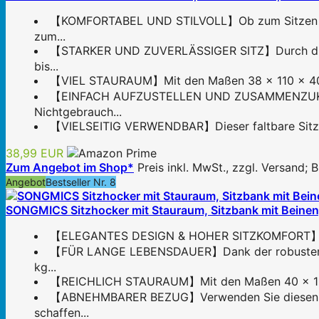
【KOMFORTABEL UND STILVOLL】Ob zum Sitzen oder
zum...
【STARKER UND ZUVERLÄSSIGER SITZ】Durch die 9 
bis...
【VIEL STAURAUM】Mit den Maßen 38 x 110 x 40 cm
【EINFACH AUFZUSTELLEN UND ZUSAMMENZUKLAPPEN】
Nichtgebrauch...
【VIELSEITIG VERWENDBAR】Dieser faltbare Sitzhoc
38,99 EUR
Zum Angebot im Shop*
Preis inkl. MwSt., zzgl. Versand;
Angebot
Bestseller Nr. 8
SONGMICS Sitzhocker mit Stauraum, Sitzbank mit Beinen
【ELEGANTES DESIGN & HOHER SITZKOMFORT】Der Sitz
【FÜR LANGE LEBENSDAUER】Dank der robusten MDF-
kg...
【REICHLICH STAURAUM】Mit den Maßen 40 x 110 x 
【ABNEHMBARER BEZUG】Verwenden Sie diesen Hock
schaffen...