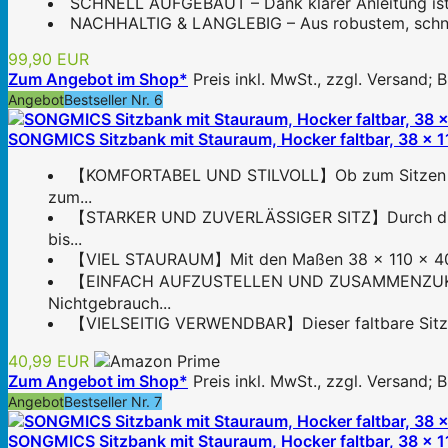
SCHNELL AUFGEBAUT – Dank klarer Anleitung ist d
NACHHALTIG & LANGLEBIG – Aus robustem, schnell
99,90 EUR
Zum Angebot im Shop*
Preis inkl. MwSt., zzgl. Versand;
Angebot
Bestseller Nr. 6
SONGMICS Sitzbank mit Stauraum, Hocker faltbar, 38 x 11
【KOMFORTABEL UND STILVOLL】Ob zum Sitzen oder
zum...
【STARKER UND ZUVERLÄSSIGER SITZ】Durch die 9 
bis...
【VIEL STAURAUM】Mit den Maßen 38 x 110 x 40 cm
【EINFACH AUFZUSTELLEN UND ZUSAMMENZUKLAPPEN】
Nichtgebrauch...
【VIELSEITIG VERWENDBAR】Dieser faltbare Sitzhoc
40,99 EUR
Zum Angebot im Shop*
Preis inkl. MwSt., zzgl. Versand;
Angebot
Bestseller Nr. 7
SONGMICS Sitzbank mit Stauraum, Hocker faltbar, 38 x 11