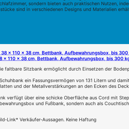
Schlafzimmer, sondern bieten auch praktischen Nutzen, inde
stücke sind in verschiedenen Designs und Materialien erhä
 x 110 x 38 cm, Bettbank, Aufbewahrungsbox, bis 300 kg
e faltbare Sitzbank ermöglicht durch Einsetzen der Bodenp
 Schuhbank ein Fassungsvermögen von 131 Litern und damit 
atten und der Metallverstärkungen an den Ecken des Decke
k verfügt über eine schicke Oberfläche aus Cord mit Stepp-
fbewahrungsbox und Fußbank, sondern auch als Couchtisch! Er
 Bild-Link* Verkäufer-Aussagen. Keine Haftung