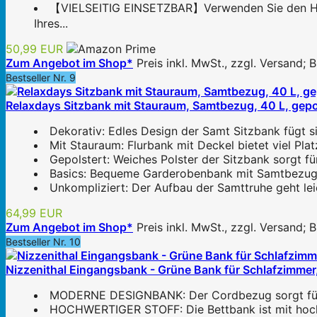
【VIELSEITIG EINSETZBAR】Verwenden Sie den Hoc
Ihres...
50,99 EUR
Zum Angebot im Shop*
Preis inkl. MwSt., zzgl. Versand;
Bestseller Nr. 9
Relaxdays Sitzbank mit Stauraum, Samtbezug, 40 L, gepol
Dekorativ: Edles Design der Samt Sitzbank fügt sic
Mit Stauraum: Flurbank mit Deckel bietet viel Pl
Gepolstert: Weiches Polster der Sitzbank sorgt f
Basics: Bequeme Garderobenbank mit Samtbezug - 
Unkompliziert: Der Aufbau der Samttruhe geht le
64,99 EUR
Zum Angebot im Shop*
Preis inkl. MwSt., zzgl. Versand;
Bestseller Nr. 10
Nizzenithal Eingangsbank - Grüne Bank für Schlafzimm
MODERNE DESIGNBANK: Der Cordbezug sorgt für ein
HOCHWERTIGER STOFF: Die Bettbank ist mit hochdi