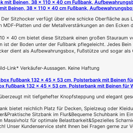
mit Beinen, 38 x 110 x 40 cm Fußbank, Aufbewahrungsbox,
hocker verfügt über eine schicke Oberfläche aus Leineni
Platten und der Metallverstärkungen an den Ecken des 
40 cm bietet diese Sitzbank einen großen Stauraum von 
der Boden unter der Fußbank pflegeleicht. Jedes Bein ist
 dient als Aufbewahrungsbox, Fußstütze und sogar als Co
 Bild-Link* Verkäufer-Aussagen. Keine Haftung
x Fußbank 132 x 45 x 53 cm, Polsterbank mit Beinen für 
überzeugt mit tiefgehefter Knopfsteppung und elegant g
k bietet reichlich Platz für Decken, Spielzeug oder Kleidu
zimmer&Praktische Sitzbank im Flur&Bequeme Schuhbank im 
 Massivholz für optimale Belastbarkeit&Spezielles Scharni
uch! Unser Kundenservice steht Ihnen bei Fragen gerne zur V