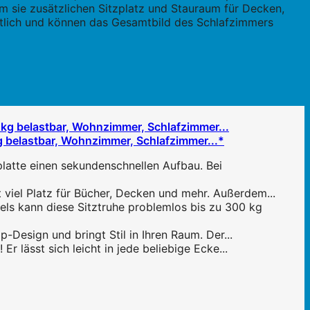
m sie zusätzlichen Sitzplatz und Stauraum für Decken,
ltlich und können das Gesamtbild des Schlafzimmers
 belastbar, Wohnzimmer, Schlafzimmer...*
latte einen sekundenschnellen Aufbau. Bei
viel Platz für Bücher, Decken und mehr. Außerdem...
ls kann diese Sitztruhe problemlos bis zu 300 kg
Design und bringt Stil in Ihren Raum. Der...
 lässt sich leicht in jede beliebige Ecke...