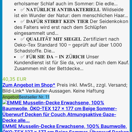
erholsamer Schlaf auch im Sommer: Die edle...
✅ 𝐍𝐀𝐓Ü𝐑𝐋𝐈𝐂𝐇 𝐀𝐍𝐓𝐈𝐁𝐀𝐊𝐓𝐄𝐑𝐈𝐄𝐋𝐋 Wildseide
ist ein Wunder der Natur: dem menschlichen Haar...
✅ 𝐃𝐀𝐅Ü𝐑 𝐒𝐓𝐈𝐑𝐁𝐓 𝐊𝐄𝐈𝐍 𝐓𝐈𝐄𝐑 Der Seidenkokon
des Falters wird erst nach dem Schlüpfen
eingesammelt und...
✅ 𝐐𝐔𝐀𝐋𝐈𝐓Ä𝐓 𝐌𝐈𝐓 𝐒𝐈𝐄𝐆𝐄𝐋 Zertifiziert nach
Oeko-Tex Standard 100 – geprüft auf über 1.000
Schadstoffe. Die...
✅ 𝐅Ü𝐑 𝐒𝐈𝐄 𝐃𝐀 – 𝐈𝐍 𝐙Ü𝐑𝐈𝐂𝐇 Unser
Kundendienst ist für Sie da, vor und nach dem Kauf.
Zusammen mit der Bettdecke...
40,35 EUR
Zum Angebot im Shop*
Preis inkl. MwSt., zzgl. Versand;
Bild-Link* Verkäufer-Aussagen. Keine Haftung
Angebot
Bestseller Nr. 11
EMME Musselin-Decke Erwachsene, 100% Baumwolle,
ÖKO-TEX 127 x 177 cm Beige Sommer-Überwurf Decken