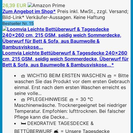
26,39 EUR
Zum Angebot im Shop*
Preis inkl. MwSt., zzgl. Versand;
Bild-Link* Verkäufer-Aussagen. Keine Haftung
Bestseller Nr. 15
Loomvia Leichte Bettüberwurf & Tagesdecke 240x260
cm, 215 GSM, seidig weich Sommerdecke, Überwurf für
Bett & Sofa, aus Baumwolle & Bambusviskose...*
🧺 WICHTIG BEIM ERSTEN WASCHEN 🧺 = Bitte
waschen Sie das Produkt vor dem ersten Gebrauch
einmal. Erst nach dem ersten Waschen erreicht es
seine volle...
🧺 PFLEGEHINWEISE 🧺 = 30 °C
Maschinenwäsche. Trocknergeeignet bei niedriger
Temperatur. Empfohlen: lufttrocknen. Bei falscher
Pflege kann die Decke...
🛏️ DEKORATIVE TAGESDECKE &
BETTÜBERWURF 🛋️ = Unsere Tagesdecke