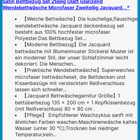
Satin Bettbezug Set 2teilig Glatt Glänzend
Wendebettwäsche Microfaser Zweiteilig Jacquard...*
【Weiche Bettwäsche】Die kuschelige,flauschige
wendebettwäsche Jacquard deckenbezug set
besteht aus 100% hochfester microfaser
Polyester.Das Bettbezug Set...
【Moderne Bettbezug】Die Jacquard
bettwäsche mit Blumenmuster Stickerei Muster ist
ein moderner Stil, der unser Schlafzimmer leicht
dekoriert. Die Menschen...
【Praktische Wendebettwäsche】Superweiches
microfaser bettwäscheset, die Bettdecken und
Kissenbezüge mit verstecktem Reißverschluss
lassen sich schneller...
【Jacquard Bettwäschegarnitur Größe】1
bettüberbezug 135 x 200 cm + 1 Kopfkissenbezug
(mit Reißverschluss) 80 x 80 cm .
【Pflege】 Empfohlener Waschzyklus sanft mit
ähnlichen Farben waschen.Maschinenwäsche kaltes
Wasser (unter 30 ℃),Trocknen bei niedriger
Temperatur,kein...