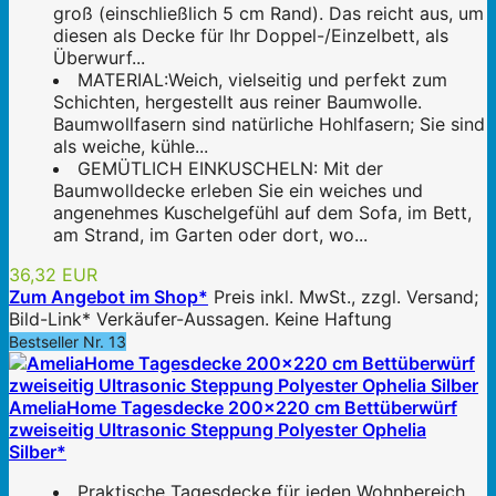
groß (einschließlich 5 cm Rand). Das reicht aus, um
diesen als Decke für Ihr Doppel-/Einzelbett, als
Überwurf...
MATERIAL:Weich, vielseitig und perfekt zum
Schichten, hergestellt aus reiner Baumwolle.
Baumwollfasern sind natürliche Hohlfasern; Sie sind
als weiche, kühle...
GEMÜTLICH EINKUSCHELN: Mit der
Baumwolldecke erleben Sie ein weiches und
angenehmes Kuschelgefühl auf dem Sofa, im Bett,
am Strand, im Garten oder dort, wo...
36,32 EUR
Zum Angebot im Shop*
Preis inkl. MwSt., zzgl. Versand;
Bild-Link* Verkäufer-Aussagen. Keine Haftung
Bestseller Nr. 13
AmeliaHome Tagesdecke 200x220 cm Bettüberwürf
zweiseitig Ultrasonic Steppung Polyester Ophelia
Silber*
Praktische Tagesdecke für jeden Wohnbereich.