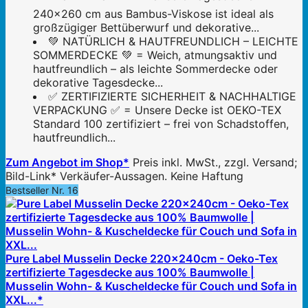
240x260 cm aus Bambus-Viskose ist ideal als
großzügiger Bettüberwurf und dekorative...
💚 NATÜRLICH & HAUTFREUNDLICH – LEICHTE
SOMMERDECKE 💚 = Weich, atmungsaktiv und
hautfreundlich – als leichte Sommerdecke oder
dekorative Tagesdecke...
✅ ZERTIFIZIERTE SICHERHEIT & NACHHALTIGE
VERPACKUNG ✅ = Unsere Decke ist OEKO-TEX
Standard 100 zertifiziert – frei von Schadstoffen,
hautfreundlich...
Zum Angebot im Shop*
Preis inkl. MwSt., zzgl. Versand;
Bild-Link* Verkäufer-Aussagen. Keine Haftung
Bestseller Nr. 16
Pure Label Musselin Decke 220x240cm - Oeko-Tex
zertifizierte Tagesdecke aus 100% Baumwolle |
Musselin Wohn- & Kuscheldecke für Couch und Sofa in
XXL...*