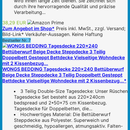
wird Ihnen lange Zeit dienen. Sie zeichnet sich
durch ihre hervorragende Qualität und präzise
Verarbeitung...
38,29 EUR
Zum Angebot im Shop*
Preis inkl. MwSt., zzgl. Versand;
Bild-Link* Verkäufer-Aussagen. Keine Haftung
Bestseller Nr. 7
WONGS BEDDING Tagesdecke 220x240 Bettüberwurf
Beige Decke Steppdecke 3 Teilig Doppelbett Gesteppt
Bettdecke Vielseitige Wohndecke mit 2 Kissenbezug...*
3 Teilig Double-Size Tagesdecke: Unser Rüschen
Tagesdecke Set besteht aus 220x240cm
bedspread und 2*50x75 cm Kissenbezug.
Tagesdecke für Doppelbetten, die...
Hochwertiges Material: Die Bettüberwurf
Steppdecke aus Polyester. Superweich und
geschmeidig, hypoallergen, atmungsaktiv. Falten-