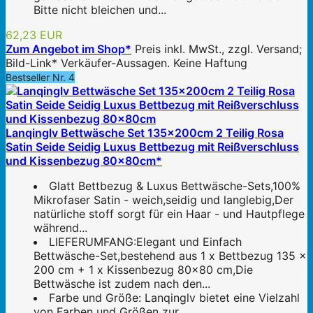
Bitte nicht bleichen und...
62,23 EUR
Zum Angebot im Shop*
Preis inkl. MwSt., zzgl. Versand;
Bild-Link* Verkäufer-Aussagen. Keine Haftung
Bestseller Nr. 4
Lanqinglv Bettwäsche Set 135x200cm 2 Teilig Rosa
Satin Seide Seidig Luxus Bettbezug mit Reißverschluss
und Kissenbezug 80x80cm*
Glatt Bettbezug & Luxus Bettwäsche-Sets,100%
Mikrofaser Satin - weich,seidig und langlebig,Der
natürliche stoff sorgt für ein Haar - und Hautpflege
während...
LIEFERUMFANG:Elegant und Einfach
Bettwäsche-Set,bestehend aus 1 x Bettbezug 135 x
200 cm + 1 x Kissenbezug 80x80 cm,Die
Bettwäsche ist zudem nach den...
Farbe und Größe: Lanqinglv bietet eine Vielzahl
von Farben und Größen zur