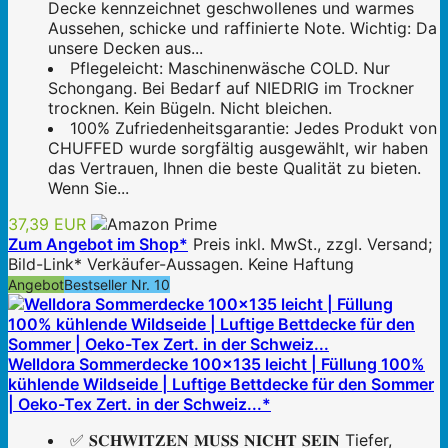
Decke kennzeichnet geschwollenes und warmes
Aussehen, schicke und raffinierte Note. Wichtig: Da
unsere Decken aus...
Pflegeleicht: Maschinenwäsche COLD. Nur
Schongang. Bei Bedarf auf NIEDRIG im Trockner
trocknen. Kein Bügeln. Nicht bleichen.
100% Zufriedenheitsgarantie: Jedes Produkt von
CHUFFED wurde sorgfältig ausgewählt, wir haben
das Vertrauen, Ihnen die beste Qualität zu bieten.
Wenn Sie...
37,39 EUR
Zum Angebot im Shop*
Preis inkl. MwSt., zzgl. Versand;
Bild-Link* Verkäufer-Aussagen. Keine Haftung
Angebot
Bestseller Nr. 10
Welldora Sommerdecke 100x135 leicht | Füllung 100%
kühlende Wildseide | Luftige Bettdecke für den Sommer
| Oeko-Tex Zert. in der Schweiz...*
✅ 𝐒𝐂𝐇𝐖𝐈𝐓𝐙𝐄𝐍 𝐌𝐔𝐒𝐒 𝐍𝐈𝐂𝐇𝐓 𝐒𝐄𝐈𝐍 Tiefer,