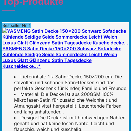
Top-Produkte
Bestseller Nr. 1
YASMENG Satin Decke 150x200 Schwarz Sofadecke
Kühlende Seidige Seide Sommerdecke Leicht Weich
Luxus Glatt Glänzend Satin Tagesdecke
Kuscheldecke...*
Lieferinhalt: 1 x Satin-Decke 150x200 cm. Die
stilvollen und schönen Satin-Decken sind das
perfekte Geschenk für Kinder, Familie und Freunde.
Material: Die Decke ist aus 200GSM 100%
Mikrofaser-Satin für zusätzliche Weichheit und
Atmungsaktivität hergestellt. Leuchtende Farben
und lang anhaltender...
Design: Die Decke ist mit hochwertigen Nähten
genäht und hat keine losen Nähte. Leicht und
flauschig, weich und kuschelig.