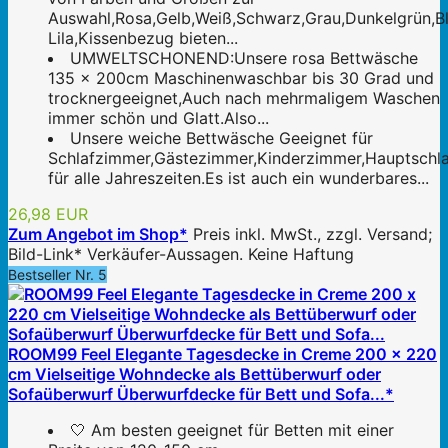
Auswahl,Rosa,Gelb,Weiß,Schwarz,Grau,Dunkelgrün,Bl
Lila,Kissenbezug bieten...
UMWELTSCHONEND:Unsere rosa Bettwäsche
135 x 200cm Maschinenwaschbar bis 30 Grad und
trocknergeeignet,Auch nach mehrmaligem Waschen
immer schön und Glatt.Also...
Unsere weiche Bettwäsche Geeignet für
Schlafzimmer,Gästezimmer,Kinderzimmer,Hauptschla
für alle Jahreszeiten.Es ist auch ein wunderbares...
26,98 EUR
Zum Angebot im Shop*
Preis inkl. MwSt., zzgl. Versand;
Bild-Link* Verkäufer-Aussagen. Keine Haftung
Bestseller Nr. 5
ROOM99 Feel Elegante Tagesdecke in Creme 200 x 220
cm Vielseitige Wohndecke als Bettüberwurf oder
Sofaüberwurf Überwurfdecke für Bett und Sofa...*
🤍 Am besten geeignet für Betten mit einer