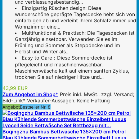
und verblassungsbeständig...
Einzigartig Rüschen design: Diese
wunderschöne geprägte Tagesdecke hebt sich von
einfarbigen ab und verleiht Ihrem Schlafzimmer und
Wohnzimmer eine...
Multifunktional & Praktisch: Die Tagesdecken ist
Ganzjährig einsetzbar. Verwenden Sie es im
Frühling und Sommer als Steppdecke und im
Herbst und Winter als...
Easy to Care：Diese Sommerdecke ist
pflegeleicht und maschinenwaschbar.
Maschinenwäsche kalt auf einem sanften Zyklus,
trocknen Sie auf niedriger Hitze und...
43,99 EUR
Zum Angebot im Shop*
Preis inkl. MwSt., zzgl. Versand;
Bild-Link* Verkäufer-Aussagen. Keine Haftung
Angebot
Bestseller Nr. 8
Boqingzhu Bambus Bettwäsche 135x200 cm Petrol
Blau Kühlende Sommerbettwäsche Einzelbett Luxus