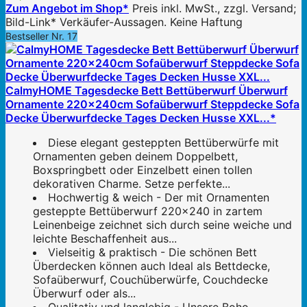
Zum Angebot im Shop*
Preis inkl. MwSt., zzgl. Versand;
Bild-Link* Verkäufer-Aussagen. Keine Haftung
Bestseller Nr. 17
CalmyHOME Tagesdecke Bett Bettüberwurf Überwurf
Ornamente 220x240cm Sofaüberwurf Steppdecke Sofa
Decke Überwurfdecke Tages Decken Husse XXL...*
Diese elegant gesteppten Bettüberwürfe mit
Ornamenten geben deinem Doppelbett,
Boxspringbett oder Einzelbett einen tollen
dekorativen Charme. Setze perfekte...
Hochwertig & weich - Der mit Ornamenten
gesteppte Bettüberwurf 220x240 in zartem
Leinenbeige zeichnet sich durch seine weiche und
leichte Beschaffenheit aus...
Vielseitig & praktisch - Die schönen Bett
Überdecken können auch Ideal als Bettdecke,
Sofaüberwurf, Couchüberwürfe, Couchdecke
Überwurf oder als...
Qualitativ und langlebig - Unsere Boho