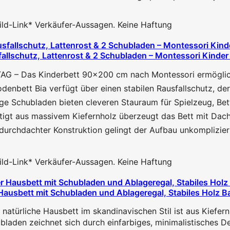
 Bild-Link* Verkäufer-Aussagen. Keine Haftung
allschutz, Lattenrost & 2 Schubladen – Montessori Kinder 
 Das Kinderbett 90x200 cm nach Montessori ermöglicht Kl
t Bia verfügt über einen stabilen Rausfallschutz, der Ih
hubladen bieten cleveren Stauraum für Spielzeug, Bettwä
aus massivem Kiefernholz überzeugt das Bett mit Dach dur
achter Konstruktion gelingt der Aufbau unkompliziert un
 Bild-Link* Verkäufer-Aussagen. Keine Haftung
usbett mit Schubladen und Ablageregal, Stabiles Holz Bau
atürliche Hausbett im skandinavischen Stil ist aus Kiefernh
den zeichnet sich durch einfarbiges, minimalistisches Desi