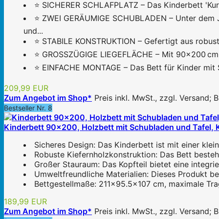
⭐ SICHERER SCHLAFPLATZ – Das Kinderbett 'Kuru'
⭐ ZWEI GERÄUMIGE SCHUBLADEN – Unter dem Jugen
und...
⭐ STABILE KONSTRUKTION – Gefertigt aus robustem
⭐ GROSSZÜGIGE LIEGEFLÄCHE – Mit 90x200 cm biete
⭐ EINFACHE MONTAGE – Das Bett für Kinder mit Sta
209,99 EUR
Zum Angebot im Shop*
Preis inkl. MwSt., zzgl. Versand;
Bestseller Nr. 8
Kinderbett 90x200, Holzbett mit Schubladen und Tafel, Ko
Sicheres Design: Das Kinderbett ist mit einer klein
Robuste Kiefernholzkonstruktion: Das Bett besteh
Großer Stauraum: Das Kopfteil bietet eine integri
Umweltfreundliche Materialien: Dieses Produkt bes
Bettgestellmaße: 211x95.5x107 cm, maximale Tragk
189,99 EUR
Zum Angebot im Shop*
Preis inkl. MwSt., zzgl. Versand;