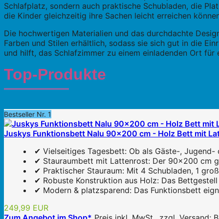
Schlafplatz, sondern auch praktische Schubladen, die Pla
die Kinder gleichzeitig ihre Sachen leicht erreichen können
Die hochwertigen Materialien und das durchdachte Design 
Farben und Stilen erhältlich, sodass sie sich gut in die E
und hilft, das Schlafzimmer zu einem einladenden Ort fü
Top-Produkte
Bestseller Nr. 1
Juskys Funktionsbett Nalu 90x200 cm - Holz Bett mit Lat
✔ Vielseitiges Tagesbett: Ob als Gäste-, Jugend- o
✔ Stauraumbett mit Lattenrost: Der 90x200 cm gro
✔ Praktischer Stauraum: Mit 4 Schubladen, 1 große
✔ Robuste Konstruktion aus Holz: Das Bettgestell b
✔ Modern & platzsparend: Das Funktionsbett eignet
249,99 EUR
Zum Angebot im Shop*
Preis inkl. MwSt., zzgl. Versand;