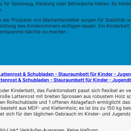
tz für Spielzeug, Kleidung oder Bettwäsche bieten. So ble
.
der Produkte von Markenhersteller sorgen für Stabilität un
inrichtung des Kinderzimmers einfügen lassen. Ein Kinderbet
r entspannte Nächte zu machen.
tenrost & Schubladen - Stauraumbett für Kinder - Jugendb
der Kinderbett, das Funktionsbett passt sich flexibel an ver
ße Lattenrost mit breiten Sprossen aus robustem Holz sorg
n Rollschublade und 1 offenen Ablagefach ermöglicht das Be
esteht aus MDF- und Kiefernholz; es ist bis zu 150 kg belast
 sich für den täglichen Gebrauch im Kinder- und Jugendzimm
 Bild-Link* Verkäufer-Aussagen. Keine Haftung