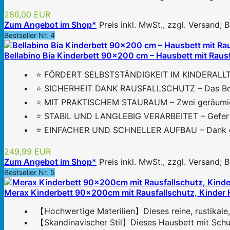
286,00 EUR
Zum Angebot im Shop*
Preis inkl. MwSt., zzgl. Versand;
Bestseller Nr. 4
Bellabino Bia Kinderbett 90x200 cm – Hausbett mit Rausf
⭐ FÖRDERT SELBSTSTÄNDIGKEIT IM KINDERALLTAG –
⭐ SICHERHEIT DANK RAUSFALLSCHUTZ – Das Bodenbet
⭐ MIT PRAKTISCHEM STAURAUM – Zwei geräumige Sc
⭐ STABIL UND LANGLEBIG VERARBEITET – Gefertigt 
⭐ EINFACHER UND SCHNELLER AUFBAU – Dank durchd
249,99 EUR
Zum Angebot im Shop*
Preis inkl. MwSt., zzgl. Versand;
Bestseller Nr. 5
Merax Kinderbett 90x200cm mit Rausfallschutz, Kinder Ha
【Hochwertige Materilien】Dieses reine, rustikale, n
【Skandinavischer Stil】Dieses Hausbett mit Schubla