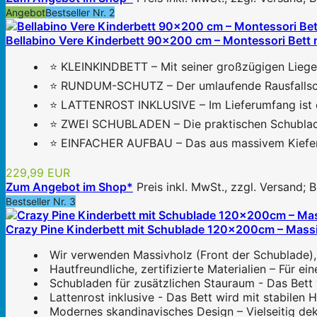
Angebot
Bestseller Nr. 2
Bellabino Vere Kinderbett 90x200 cm – Montessori Bett 
⭐ KLEINKINDBETT – Mit seiner großzügigen Liegefl
⭐ RUNDUM-SCHUTZ – Der umlaufende Rausfallschutz 
⭐ LATTENROST INKLUSIVE – Im Lieferumfang ist ein
⭐ ZWEI SCHUBLADEN – Die praktischen Schubladen 
⭐ EINFACHER AUFBAU – Das aus massivem Kiefernhol
229,99 EUR
Zum Angebot im Shop*
Preis inkl. MwSt., zzgl. Versand;
Bestseller Nr. 3
Crazy Pine Kinderbett mit Schublade 120x200cm – Massiv
Wir verwenden Massivholz (Front der Schublade), 
Hautfreundliche, zertifizierte Materialien – Für e
Schubladen für zusätzlichen Stauraum - Das Bett
Lattenrost inklusive - Das Bett wird mit stabilen H
Modernes skandinavisches Design – Vielseitig dek