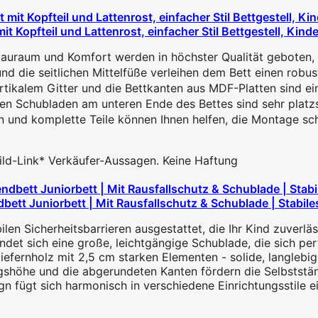
t Kopfteil und Lattenrost, einfacher Stil Bettgestell, Kin
auraum und Komfort werden in höchster Qualität geboten, mi
ie seitlichen Mittelfüße verleihen dem Bett einen robuste
tikalem Gitter und die Bettkanten aus MDF-Platten sind ein
 Schubladen am unteren Ende des Bettes sind sehr platz
n und komplette Teile können Ihnen helfen, die Montage sch
 Bild-Link* Verkäufer-Aussagen. Keine Haftung
ett Juniorbett | Mit Rausfallschutz & Schublade | Stabiles
n Sicherheitsbarrieren ausgestattet, die Ihr Kind zuverläs
 sich eine große, leichtgängige Schublade, die sich perf
rnholz mit 2,5 cm starken Elementen - solide, langlebig u
öhe und die abgerundeten Kanten fördern die Selbstständig
fügt sich harmonisch in verschiedene Einrichtungsstile ei