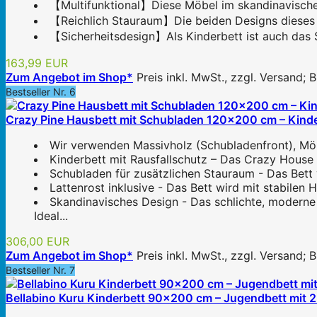
【Multifunktional】Diese Möbel im skandinavischen
【Reichlich Stauraum】Die beiden Designs dieses 
【Sicherheitsdesign】Als Kinderbett ist auch das S
163,99 EUR
Zum Angebot im Shop*
Preis inkl. MwSt., zzgl. Versand;
Bestseller Nr. 6
Crazy Pine Hausbett mit Schubladen 120x200 cm – Kinder
Wir verwenden Massivholz (Schubladenfront), Möbe
Kinderbett mit Rausfallschutz – Das Crazy House 
Schubladen für zusätzlichen Stauraum - Das Bett
Lattenrost inklusive - Das Bett wird mit stabilen H
Skandinavisches Design - Das schlichte, moderne
Ideal...
306,00 EUR
Zum Angebot im Shop*
Preis inkl. MwSt., zzgl. Versand;
Bestseller Nr. 7
Bellabino Kuru Kinderbett 90x200 cm – Jugendbett mit 2 S