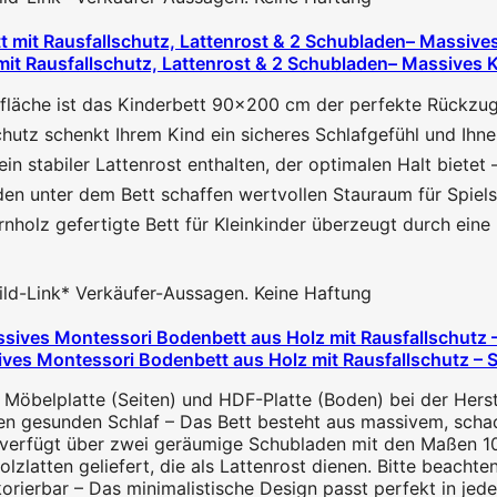
mit Rausfallschutz, Lattenrost & 2 Schubladen– Massives 
äche ist das Kinderbett 90x200 cm der perfekte Rückzugsor
schenkt Ihrem Kind ein sicheres Schlafgefühl und Ihnen al
 stabiler Lattenrost enthalten, der optimalen Halt bietet 
unter dem Bett schaffen wertvollen Stauraum für Spielsa
z gefertigte Bett für Kleinkinder überzeugt durch eine rob
 Bild-Link* Verkäufer-Aussagen. Keine Haftung
es Montessori Bodenbett aus Holz mit Rausfallschutz – Si
Möbelplatte (Seiten) und HDF-Platte (Boden) bei der Herst
inen gesunden Schlaf – Das Bett besteht aus massivem, schad
 verfügt über zwei geräumige Schubladen mit den Maßen 10
olzlatten geliefert, die als Lattenrost dienen. Bitte beachte
orierbar – Das minimalistische Design passt perfekt in jed