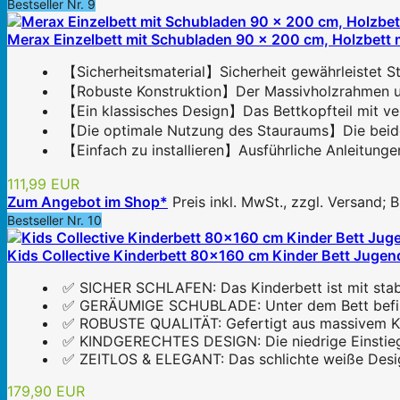
Bestseller Nr. 9
Merax Einzelbett mit Schubladen 90 x 200 cm, Holzbett mi
【Sicherheitsmaterial】Sicherheit gewährleistet St
【Robuste Konstruktion】Der Massivholzrahmen und d
【Ein klassisches Design】Das Bettkopfteil mit ver
【Die optimale Nutzung des Stauraums】Die beiden
【Einfach zu installieren】Ausführliche Anleitunge
111,99 EUR
Zum Angebot im Shop*
Preis inkl. MwSt., zzgl. Versand;
Bestseller Nr. 10
Kids Collective Kinderbett 80x160 cm Kinder Bett Jugendb
✅ SICHER SCHLAFEN: Das Kinderbett ist mit stabile
✅ GERÄUMIGE SCHUBLADE: Unter dem Bett befindet
✅ ROBUSTE QUALITÄT: Gefertigt aus massivem Kiefe
✅ KINDGERECHTES DESIGN: Die niedrige Einstiegsh
✅ ZEITLOS & ELEGANT: Das schlichte weiße Design 
179,90 EUR