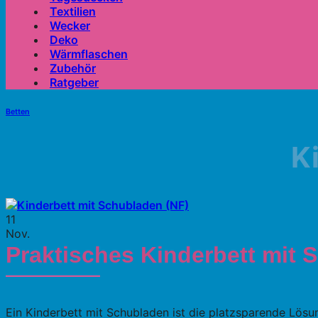
Textilien
Wecker
Deko
Wärmflaschen
Zubehör
Ratgeber
Betten
K
11
Nov.
Praktisches Kinderbett mit 
Ein Kinderbett mit Schubladen ist die platzsparende Lösu