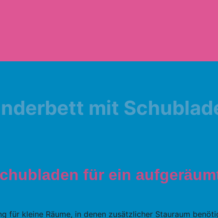
inderbett mit Schublad
Schubladen für ein aufgeräu
ng für kleine Räume, in denen zusätzlicher Stauraum benöti