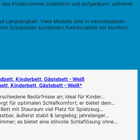
ibt das Kinderzimmer ordentlich und aufgeräumt, während
d Langlebigkeit. Viele Modelle sind in verschiedenen
t mit Schubladen kombiniert Funktionalität mit Komfort
ett, Kinderbett, Gästebett - Weiß*
schiedene Bedürfnisse an; ideal für Kinder...
t für optimalen Schlafkomfort; er bietet dem...
tt mit Stauraum viel Platz für Spielzeug...
bar, äußerst stabil & langlebig; jahrelanger...
er; es bietet eine stilvolle Schlaflösung ohne...