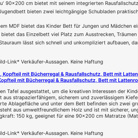
 90x200 cm bietet mit seinem integrierten Rausfallschutz
dbett bieten zwei leichtgängige Schubladen praktische
 MDF bietet das Kinder Bett für Jungen und Mädchen eine z
t das Einzelbett viel Platz zum Ausstrecken, Träumen und
uraum lässt sich schnell und unkompliziert aufbauen, dam
 Bild-Link* Verkäufer-Aussagen. Keine Haftung
pfteil mit Bücherregal & Rausfallschutz, Bett mit Lattenr
en Tafel ausgestattet, um die kreativen Interessen der Kinde
t aus strapazierfähigem, sicherem und zuverlässigem Kiefer
erte Ablagefläche und unter dem Bett befinden sich zwei gro
teht aus umweltfreundlichem Holz und ist mit sicherer, ungi
raft: 150 kg, geeignet für eine 90x200 cm Matratze (Matr
 Bild-Link* Verkäufer-Aussagen. Keine Haftung