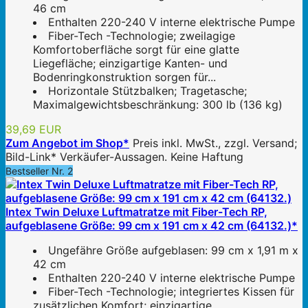
46 cm
Enthalten 220-240 V interne elektrische Pumpe
Fiber-Tech -Technologie; zweilagige
Komfortoberfläche sorgt für eine glatte
Liegefläche; einzigartige Kanten- und
Bodenringkonstruktion sorgen für...
Horizontale Stützbalken; Tragetasche;
Maximalgewichtsbeschränkung: 300 lb (136 kg)
39,69 EUR
Zum Angebot im Shop*
Preis inkl. MwSt., zzgl. Versand;
Bild-Link* Verkäufer-Aussagen. Keine Haftung
Bestseller Nr. 2
Intex Twin Deluxe Luftmatratze mit Fiber-Tech RP,
aufgeblasene Größe: 99 cm x 191 cm x 42 cm (64132.)*
Ungefähre Größe aufgeblasen: 99 cm x 1,91 m x
42 cm
Enthalten 220-240 V interne elektrische Pumpe
Fiber-Tech -Technologie; integriertes Kissen für
zusätzlichen Komfort; einzigartige