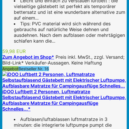
Leicht und einfach zu verstauen luftbett : die
vielseitige gästebett ist perfekt als temporärer
bettersatz und ist eine wunderbare alternative zum
auf einem...
Tips: PVC material wird sich während des
gebrauchs auf natürliche Weise dehnen und
ausdehnen. Nach dem aufblasen oder mehrtägigen
schlafen kann die...
59,98 EUR
Zum Angebot im Shop*
Preis inkl. MwSt., zzgl. Versand;
Bild-Link* Verkäufer-Aussagen. Keine Haftung
Angebot
Bestseller Nr. 16
iDOO Luftbett 2 Personen, Luftmatratze
Selbstaufblasend Gästebett mit Elektrischer Luftpumpe,
Aufblasbare Matratze für Campingausflüge
Schnelles...*
Aufblasen/luftablassen luftmatratze in 3
minuten: die integrierte luftpumpe pumpt die