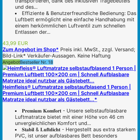
transportieren, dank des inklusiven Tragebeutels
und des...
Effiziente & Benutzerfreundliche Bedienung: Das
Luftbett ermöglicht eine einfache Handhabung mit
einem herkömmlichen Luftventil zum schnellen
Entlassen der...
43,99 EUR
Zum Angebot im Shop*
Preis inkl. MwSt., zzgl. Versand;
Bild-Link* Verkäufer-Aussagen. Keine Haftung
Angebot
Bestseller Nr. 18
Heimfleiss® Luftmatratze selbstaufblasend 1 Person |
Premium Luftbett 100x200 cm | Schnell Aufblasbare
Matratze ideal nutzbar als Gästebett...*
𝐏𝐫𝐞𝐦𝐢𝐮𝐦 𝐊𝐨𝐦𝐟𝐨𝐫𝐭 - Unsere selbstaufblasbare
Luftmatratze bietet mit einer Höhe von 46 cm
unvergleichlichen Komfort und...
𝐒𝐭𝐚𝐛𝐢𝐥 & 𝐋𝐮𝐟𝐭𝐝𝐢𝐜𝐡𝐭 - Hergestellt aus extra starkem
PVC, ist unser aufblasbares Bett besonders