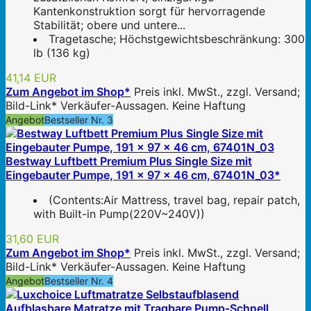
Kantenkonstruktion sorgt für hervorragende
Stabilität; obere und untere...
Tragetasche; Höchstgewichtsbeschränkung: 300
lb (136 kg)
41,14 EUR
Zum Angebot im Shop*
Preis inkl. MwSt., zzgl. Versand;
Bild-Link* Verkäufer-Aussagen. Keine Haftung
Angebot
Bestseller Nr. 3
Bestway Luftbett Premium Plus Single Size mit
Eingebauter Pumpe, 191 x 97 x 46 cm, 67401N_03*
(Contents:Air Mattress, travel bag, repair patch,
with Built-in Pump(220V~240V))
31,60 EUR
Zum Angebot im Shop*
Preis inkl. MwSt., zzgl. Versand;
Bild-Link* Verkäufer-Aussagen. Keine Haftung
Angebot
Bestseller Nr. 4