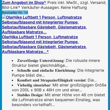
Zum Angebot im Shop*
Preis inkl. MwSt., zzgl. Versand;
Bild-Link* Verkäufer-Aussagen. Keine Haftung
Bestseller Nr. 14
OlarHike Luftbett 1 Person, Luftmatratze
Selbstaufblasend mit Integrierter Pumpe,
Selbstaufblasbare Gästebett, Gästematratze,
Aufblasbare Matratze...*
𝐙𝐮𝐯𝐞𝐫𝐥ä𝐬𝐬𝐢𝐠𝐞 𝐔𝐧𝐭𝐞𝐫𝐬𝐭ü𝐭𝐳𝐮𝐧𝐠: Die robuste innere
Struktur bietet gleichmäßige...
𝐒𝐜𝐡𝐧𝐞𝐥𝐥𝐞 𝐮𝐧𝐝 𝐞𝐢𝐧𝐟𝐚𝐜𝐡𝐞 𝐄𝐢𝐧𝐫𝐢𝐜𝐡𝐭𝐮𝐧𝐠: Die integrierte
Pumpe bläst die...
𝐊𝐨𝐦𝐟𝐨𝐫𝐭 𝐮𝐧𝐝 𝐒𝐭𝐫𝐚𝐩𝐚𝐳𝐢𝐞𝐫𝐟ä𝐡𝐢𝐠𝐤𝐞𝐢𝐭 𝐯𝐞𝐫𝐞𝐢𝐧𝐭: Die...
𝐕𝐢𝐞𝐥𝐬𝐞𝐢𝐭𝐢𝐠 𝐞𝐢𝐧𝐬𝐞𝐭𝐳𝐛𝐚𝐫: Mit einer großzügigen Größe
von 200L x 90B x 46H cm und einer...
𝐒𝐭𝐚𝐛𝐢𝐥𝐞𝐬 𝐃𝐞𝐬𝐢𝐠𝐧: Mit einer Höhe von 46 cm bietet
die Luftmatratze einen bequemen Einstieg, was
besonders vorteilhaft...