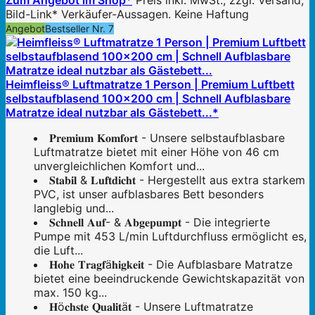
Zum Angebot im Shop*
Preis inkl. MwSt., zzgl. Versand;
Bild-Link* Verkäufer-Aussagen. Keine Haftung
Angebot
Bestseller Nr. 7
Heimfleiss® Luftmatratze 1 Person | Premium Luftbett
selbstaufblasend 100x200 cm | Schnell Aufblasbare
Matratze ideal nutzbar als Gästebett...*
𝐏𝐫𝐞𝐦𝐢𝐮𝐦 𝐊𝐨𝐦𝐟𝐨𝐫𝐭 - Unsere selbstaufblasbare
Luftmatratze bietet mit einer Höhe von 46 cm
unvergleichlichen Komfort und...
𝐒𝐭𝐚𝐛𝐢𝐥 & 𝐋𝐮𝐟𝐭𝐝𝐢𝐜𝐡𝐭 - Hergestellt aus extra starkem
PVC, ist unser aufblasbares Bett besonders
langlebig und...
𝐒𝐜𝐡𝐧𝐞𝐥𝐥 𝐀𝐮𝐟- & 𝐀𝐛𝐠𝐞𝐩𝐮𝐦𝐩𝐭 - Die integrierte
Pumpe mit 453 L/min Luftdurchfluss ermöglicht es,
die Luft...
𝐇𝐨𝐡𝐞 𝐓𝐫𝐚𝐠𝐟ä𝐡𝐢𝐠𝐤𝐞𝐢𝐭 - Die Aufblasbare Matratze
bietet eine beeindruckende Gewichtskapazität von
max. 150 kg...
𝐇ö𝐜𝐡𝐬𝐭𝐞 𝐐𝐮𝐚𝐥𝐢𝐭ä𝐭 - Unsere Luftmatratze