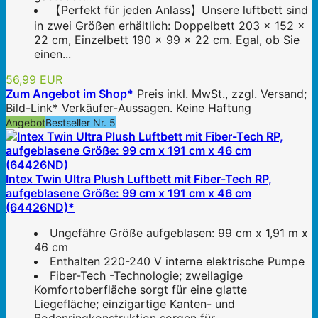
【Perfekt für jeden Anlass】Unsere luftbett sind
in zwei Größen erhältlich: Doppelbett 203 x 152 x
22 cm, Einzelbett 190 x 99 x 22 cm. Egal, ob Sie
einen...
56,99 EUR
Zum Angebot im Shop*
Preis inkl. MwSt., zzgl. Versand;
Bild-Link* Verkäufer-Aussagen. Keine Haftung
Angebot
Bestseller Nr. 5
Intex Twin Ultra Plush Luftbett mit Fiber-Tech RP,
aufgeblasene Größe: 99 cm x 191 cm x 46 cm
(64426ND)*
Ungefähre Größe aufgeblasen: 99 cm x 1,91 m x
46 cm
Enthalten 220-240 V interne elektrische Pumpe
Fiber-Tech -Technologie; zweilagige
Komfortoberfläche sorgt für eine glatte
Liegefläche; einzigartige Kanten- und