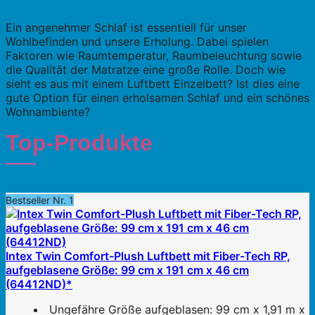
Ein angenehmer Schlaf ist essentiell für unser
Wohlbefinden und unsere Erholung. Dabei spielen
Faktoren wie Raumtemperatur, Raumbeleuchtung sowie
die Qualität der Matratze eine große Rolle. Doch wie
sieht es aus mit einem Luftbett Einzelbett? Ist dies eine
gute Option für einen erholsamen Schlaf und ein schönes
Wohnambiente?
Top-Produkte
Bestseller Nr. 1
Intex Twin Comfort-Plush Luftbett mit Fiber-Tech RP,
aufgeblasene Größe: 99 cm x 191 cm x 46 cm
(64412ND)*
Ungefähre Größe aufgeblasen: 99 cm x 1,91 m x