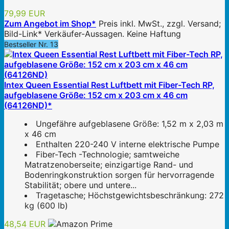
79,99 EUR
Zum Angebot im Shop*
Preis inkl. MwSt., zzgl. Versand;
Bild-Link* Verkäufer-Aussagen. Keine Haftung
Bestseller Nr. 13
Intex Queen Essential Rest Luftbett mit Fiber-Tech RP,
aufgeblasene Größe: 152 cm x 203 cm x 46 cm
(64126ND)*
Ungefähre aufgeblasene Größe: 1,52 m x 2,03 m
x 46 cm
Enthalten 220-240 V interne elektrische Pumpe
Fiber-Tech -Technologie; samtweiche
Matratzenoberseite; einzigartige Rand- und
Bodenringkonstruktion sorgen für hervorragende
Stabilität; obere und untere...
Tragetasche; Höchstgewichtsbeschränkung: 272
kg (600 lb)
48,54 EUR