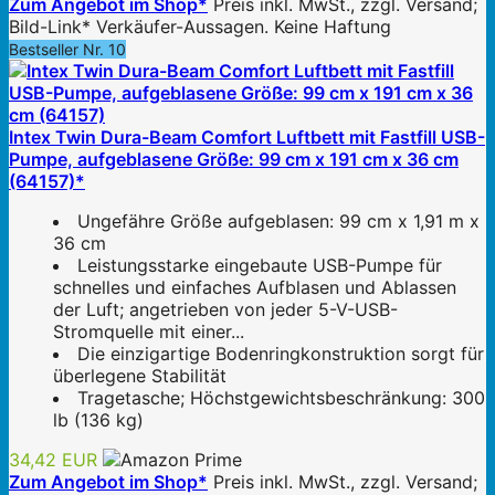
Zum Angebot im Shop*
Preis inkl. MwSt., zzgl. Versand;
Bild-Link* Verkäufer-Aussagen. Keine Haftung
Bestseller Nr. 10
Intex Twin Dura-Beam Comfort Luftbett mit Fastfill USB-
Pumpe, aufgeblasene Größe: 99 cm x 191 cm x 36 cm
(64157)*
Ungefähre Größe aufgeblasen: 99 cm x 1,91 m x
36 cm
Leistungsstarke eingebaute USB-Pumpe für
schnelles und einfaches Aufblasen und Ablassen
der Luft; angetrieben von jeder 5-V-USB-
Stromquelle mit einer...
Die einzigartige Bodenringkonstruktion sorgt für
überlegene Stabilität
Tragetasche; Höchstgewichtsbeschränkung: 300
lb (136 kg)
34,42 EUR
Zum Angebot im Shop*
Preis inkl. MwSt., zzgl. Versand;