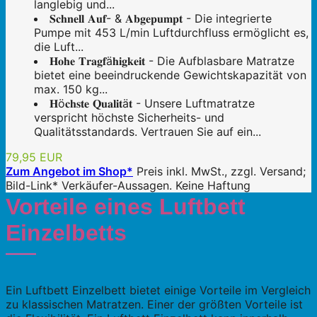
langlebig und...
𝐒𝐜𝐡𝐧𝐞𝐥𝐥 𝐀𝐮𝐟- & 𝐀𝐛𝐠𝐞𝐩𝐮𝐦𝐩𝐭 - Die integrierte
Pumpe mit 453 L/min Luftdurchfluss ermöglicht es,
die Luft...
𝐇𝐨𝐡𝐞 𝐓𝐫𝐚𝐠𝐟ä𝐡𝐢𝐠𝐤𝐞𝐢𝐭 - Die Aufblasbare Matratze
bietet eine beeindruckende Gewichtskapazität von
max. 150 kg...
𝐇ö𝐜𝐡𝐬𝐭𝐞 𝐐𝐮𝐚𝐥𝐢𝐭ä𝐭 - Unsere Luftmatratze
verspricht höchste Sicherheits- und
Qualitätsstandards. Vertrauen Sie auf ein...
79,95 EUR
Zum Angebot im Shop*
Preis inkl. MwSt., zzgl. Versand;
Bild-Link* Verkäufer-Aussagen. Keine Haftung
Vorteile eines Luftbett
Einzelbetts
Ein Luftbett Einzelbett bietet einige Vorteile im Vergleich
zu klassischen Matratzen. Einer der größten Vorteile ist