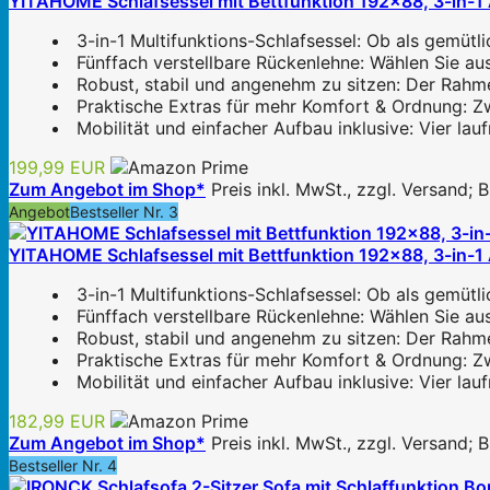
YITAHOME Schlafsessel mit Bettfunktion 192×88, 3-in-1 A
3-in-1 Multifunktions-Schlafsessel: Ob als gemütli
Fünffach verstellbare Rückenlehne: Wählen Sie au
Robust, stabil und angenehm zu sitzen: Der Rahme
Praktische Extras für mehr Komfort & Ordnung: Zw
Mobilität und einfacher Aufbau inklusive: Vier lau
199,99 EUR
Zum Angebot im Shop*
Preis inkl. MwSt., zzgl. Versand;
Angebot
Bestseller Nr. 3
YITAHOME Schlafsessel mit Bettfunktion 192×88, 3-in-1 A
3-in-1 Multifunktions-Schlafsessel: Ob als gemütli
Fünffach verstellbare Rückenlehne: Wählen Sie au
Robust, stabil und angenehm zu sitzen: Der Rahme
Praktische Extras für mehr Komfort & Ordnung: Zw
Mobilität und einfacher Aufbau inklusive: Vier lau
182,99 EUR
Zum Angebot im Shop*
Preis inkl. MwSt., zzgl. Versand;
Bestseller Nr. 4