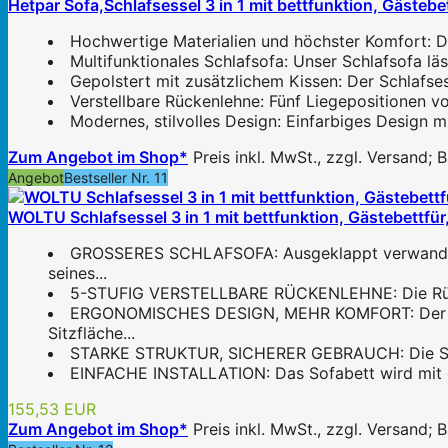
Hetpar Sofa,Schlafsessel 3 in 1 mit bettfunktion, Gästeb
Hochwertige Materialien und höchster Komfort: Die
Multifunktionales Schlafsofa: Unser Schlafsofa lä
Gepolstert mit zusätzlichem Kissen: Der Schlafses
Verstellbare Rückenlehne: Fünf Liegepositionen v
Modernes, stilvolles Design: Einfarbiges Design mi
Zum Angebot im Shop*
Preis inkl. MwSt., zzgl. Versand;
Angebot
Bestseller Nr. 11
WOLTU Schlafsessel 3 in 1 mit bettfunktion, Gästebettfür
GROSSERES SCHLAFSOFA: Ausgeklappt verwandelt 
seines...
5-STUFIG VERSTELLBARE RÜCKENLEHNE: Die Rückenleh
ERGONOMISCHES DESIGN, MEHR KOMFORT: Der Lein
Sitzfläche...
STARKE STRUKTUR, SICHERER GEBRAUCH: Die Schlaf
EINFACHE INSTALLATION: Das Sofabett wird mit ein
155,53 EUR
Zum Angebot im Shop*
Preis inkl. MwSt., zzgl. Versand;