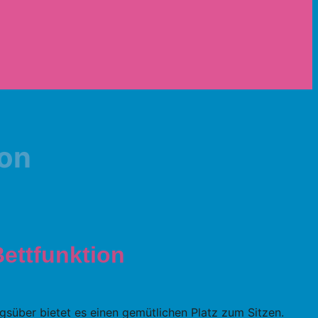
ion
Bettfunktion
agsüber bietet es einen gemütlichen Platz zum Sitzen.