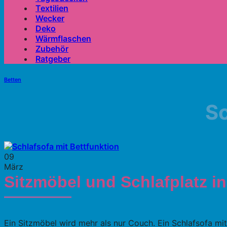
Textilien
Wecker
Deko
Wärmflaschen
Zubehör
Ratgeber
Betten
Sc
09
März
Sitzmöbel und Schlafplatz in
Ein Sitzmöbel wird mehr als nur Couch. Ein Schlafsofa mit