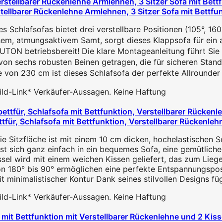
tellbarer Rückenlehne Armlehnen, 3 Sitzer Sofa mit Bettfu
Schlafsofas bietet drei verstellbare Positionen (105°, 160
m, atmungsaktivem Samt, sorgt dieses Klappsofa für ein an
ON betriebsbereit! Die klare Montageanleitung führt Sie Sc
on sechs robusten Beinen getragen, die für sicheren Stand 
e von 230 cm ist dieses Schlafsofa der perfekte Allrounde
 Bild-Link* Verkäufer-Aussagen. Keine Haftung
ettfür, Schlafsofa mit Bettfunktion, Verstellbarer Rückenl
 Sitzfläche ist mit einem 10 cm dicken, hochelastischen Sc
sst sich ganz einfach in ein bequemes Sofa, eine gemütlich
sel wird mit einem weichen Kissen geliefert, das zum Liegen
on 180° bis 90° ermöglichen eine perfekte Entspannungsposit
t minimalistischer Kontur Dank seines stilvollen Designs füg
 Bild-Link* Verkäufer-Aussagen. Keine Haftung