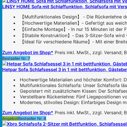
LINSY HOME Sofa mit Schlaffunktion, Schlafsofa mit Vers
【Multifunktionales Design】 - Die Rückenlehne des 
【Hochwertige Materialien】- Gefertigt aus weiche
【Einfache Montage】- In nur 15 Minuten ist der FUT
【Stabile Konstruktion】- Das 3-Sitzer-Sofa wird v
【Ideal für verschiedene Räume】- Mit einer Breit
Zum Angebot im Shop*
Preis inkl. MwSt., zzgl. Versand;
Bestseller Nr. 7
Hetpar Sofa,Schlafsessel 3 in 1 mit bettfunktion, Gästeb
Hochwertige Materialien und höchster Komfort: Die
Multifunktionales Schlafsofa: Unser Schlafsofa lä
Gepolstert mit zusätzlichem Kissen: Der Schlafses
Verstellbare Rückenlehne: Fünf Liegepositionen v
Modernes, stilvolles Design: Einfarbiges Design mi
Zum Angebot im Shop*
Preis inkl. MwSt., zzgl. Versand;
Angebot
Bestseller Nr. 8