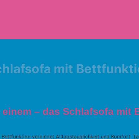
hlafsofa mit Bettfunkt
 einem – das Schlafsofa mit 
 Bettfunktion verbindet Alltagstauglichkeit und Komfort. T