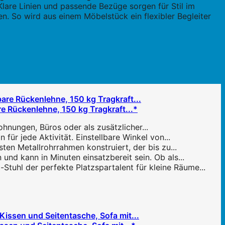
 Klare Linien und passende Bezüge sorgen für Stil im
 So wird aus einem Möbelstück ein flexibler Begleiter
re Rückenlehne, 150 kg Tragkraft...*
hnungen, Büros oder als zusätzlicher...
für jede Aktivität. Einstellbare Winkel von...
en Metallrohrrahmen konstruiert, der bis zu...
und kann in Minuten einsatzbereit sein. Ob als...
uhl der perfekte Platzspartalent für kleine Räume...