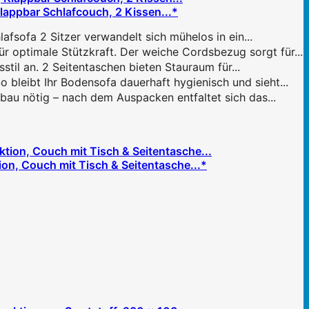
appbar Schlafcouch, 2 Kissen...*
ofa 2 Sitzer verwandelt sich mühelos in ein...
optimale Stützkraft. Der weiche Cordsbezug sorgt für...
il an. 2 Seitentaschen bieten Stauraum für...
leibt Ihr Bodensofa dauerhaft hygienisch und sieht...
au nötig – nach dem Auspacken entfaltet sich das...
on, Couch mit Tisch & Seitentasche...*