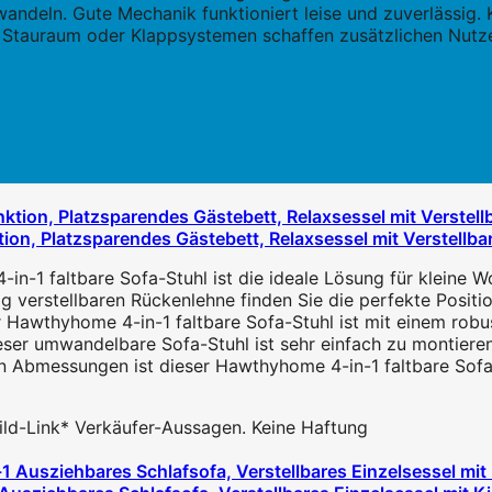
rwandeln. Gute Mechanik funktioniert leise und zuverlässig.
tauraum oder Klappsystemen schaffen zusätzlichen Nutzen.
ion, Platzsparendes Gästebett, Relaxsessel mit Verstellba
in-1 faltbare Sofa-Stuhl ist die ideale Lösung für kleine Wo
g verstellbaren Rückenlehne finden Sie die perfekte Position 
awthyhome 4-in-1 faltbare Sofa-Stuhl ist mit einem robust
eser umwandelbare Sofa-Stuhl ist sehr einfach zu montieren 
Abmessungen ist dieser Hawthyhome 4-in-1 faltbare Sofa-St
 Bild-Link* Verkäufer-Aussagen. Keine Haftung