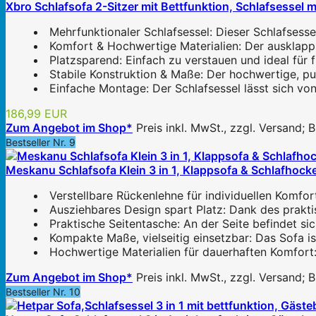
Xbro Schlafsofa 2-Sitzer mit Bettfunktion, Schlafsessel m
Mehrfunktionaler Schlafsessel: Dieser Schlafsessel
Komfort & Hochwertige Materialien: Der ausklappb
Platzsparend: Einfach zu verstauen und ideal für
Stabile Konstruktion & Maße: Der hochwertige, pu
Einfache Montage: Der Schlafsessel lässt sich vo
186,99 EUR
Zum Angebot im Shop*
Preis inkl. MwSt., zzgl. Versand;
Bestseller Nr. 9
Meskanu Schlafsofa Klein 3 in 1, Klappsofa & Schlafhocker
Verstellbare Rückenlehne für individuellen Komfort
Ausziehbares Design spart Platz: Dank des prakti
Praktische Seitentasche: An der Seite befindet sic
Kompakte Maße, vielseitig einsetzbar: Das Sofa i
Hochwertige Materialien für dauerhaften Komfort
Zum Angebot im Shop*
Preis inkl. MwSt., zzgl. Versand;
Bestseller Nr. 10