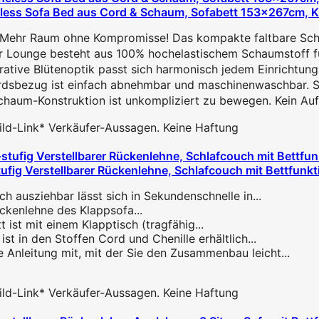
eless Sofa Bed aus Cord & Schaum, Sofabett 153x267cm, Kl
ehr Raum ohne Kompromisse! Das kompakte faltbare Schlafs
ounge besteht aus 100% hochelastischem Schaumstoff für 
ive Blütenoptik passt sich harmonisch jedem Einrichtungsst
dsbezug ist einfach abnehmbar und maschinenwaschbar. So b
aum-Konstruktion ist unkompliziert zu bewegen. Kein Aufb
 Bild-Link* Verkäufer-Aussagen. Keine Haftung
fig Verstellbarer Rückenlehne, Schlafcouch mit Bettfunkti
chlafcouch ausziehbar lässt sich in Sekundenschnelle in...
]: Die Rückenlehne des Klappsofa...
Sofabett ist mit einem Klapptisch (tragfähig...
lafsofa ist in den Stoffen Cord und Chenille erhältlich...
aillierte Anleitung mit, mit der Sie den Zusammenbau leicht...
 Bild-Link* Verkäufer-Aussagen. Keine Haftung