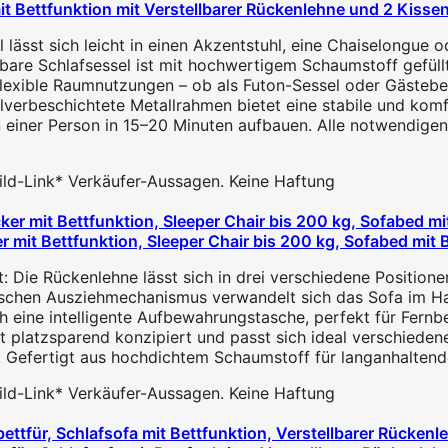
it Bettfunktion mit Verstellbarer Rückenlehne und 2 Kissen,
 lässt sich leicht in einen Akzentstuhl, eine Chaiselongue 
are Schlafsessel ist mit hochwertigem Schaumstoff gefüllt,
 flexible Raumnutzungen – ob als Futon-Sessel oder Gästebe
lverbeschichtete Metallrahmen bietet eine stabile und komf
n einer Person in 15–20 Minuten aufbauen. Alle notwendigen
 Bild-Link* Verkäufer-Aussagen. Keine Haftung
 mit Bettfunktion, Sleeper Chair bis 200 kg, Sofabed mit B
: Die Rückenlehne lässt sich in drei verschiedene Positionen
schen Ausziehmechanismus verwandelt sich das Sofa im Hand
h eine intelligente Aufbewahrungstasche, perfekt für Fernbe
st platzsparend konzipiert und passt sich ideal verschied
: Gefertigt aus hochdichtem Schaumstoff für langanhaltend
 Bild-Link* Verkäufer-Aussagen. Keine Haftung