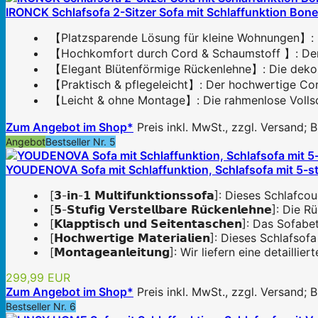
IRONCK Schlafsofa 2-Sitzer Sofa mit Schlaffunktion Bon
【Platzsparende Lösung für kleine Wohnungen】: M
【Hochkomfort durch Cord & Schaumstoff 】: Der L
【Elegant Blütenförmige Rückenlehne】: Die dekorat
【Praktisch & pflegeleicht】: Der hochwertige Cor
【Leicht & ohne Montage】: Die rahmenlose Vollsch
Zum Angebot im Shop*
Preis inkl. MwSt., zzgl. Versand;
Angebot
Bestseller Nr. 5
YOUDENOVA Sofa mit Schlaffunktion, Schlafsofa mit 5-stu
[𝟯-𝗶𝗻-𝟭 𝗠𝘂𝗹𝘁𝗶𝗳𝘂𝗻𝗸𝘁𝗶𝗼𝗻𝘀𝘀𝗼𝗳𝗮]: Dieses S
[𝟱-𝗦𝘁𝘂𝗳𝗶𝗴 𝗩𝗲𝗿𝘀𝘁𝗲𝗹𝗹𝗯𝗮𝗿𝗲 𝗥𝘂̈𝗰𝗸𝗲𝗻𝗹𝗲𝗵𝗻𝗲
[𝗞𝗹𝗮𝗽𝗽𝘁𝗶𝘀𝗰𝗵 𝘂𝗻𝗱 𝗦𝗲𝗶𝘁𝗲𝗻𝘁𝗮𝘀𝗰𝗵𝗲𝗻]: Das 
[𝗛𝗼𝗰𝗵𝘄𝗲𝗿𝘁𝗶𝗴𝗲 𝗠𝗮𝘁𝗲𝗿𝗶𝗮𝗹𝗶𝗲𝗻]: Dieses Sch
[𝗠𝗼𝗻𝘁𝗮𝗴𝗲𝗮𝗻𝗹𝗲𝗶𝘁𝘂𝗻𝗴]: Wir liefern eine det
299,99 EUR
Zum Angebot im Shop*
Preis inkl. MwSt., zzgl. Versand;
Bestseller Nr. 6