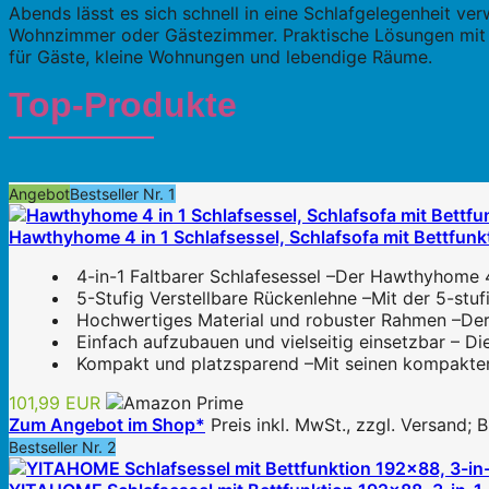
Abends lässt es sich schnell in eine Schlafgelegenheit ve
Wohnzimmer oder Gästezimmer. Praktische Lösungen mit S
für Gäste, kleine Wohnungen und lebendige Räume.
Top-Produkte
Angebot
Bestseller Nr. 1
Hawthyhome 4 in 1 Schlafsessel, Schlafsofa mit Bettfunkt
4-in-1 Faltbarer Schlafesessel –Der Hawthyhome 4-
5-Stufig Verstellbare Rückenlehne –Mit der 5-stufi
Hochwertiges Material und robuster Rahmen –Der H
Einfach aufzubauen und vielseitig einsetzbar – Di
Kompakt und platzsparend –Mit seinen kompakten 
101,99 EUR
Zum Angebot im Shop*
Preis inkl. MwSt., zzgl. Versand;
Bestseller Nr. 2