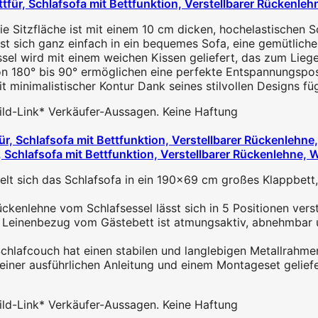
ettfür, Schlafsofa mit Bettfunktion, Verstellbarer Rückenl
 Sitzfläche ist mit einem 10 cm dicken, hochelastischen Sc
sst sich ganz einfach in ein bequemes Sofa, eine gemütlich
sel wird mit einem weichen Kissen geliefert, das zum Liegen
on 180° bis 90° ermöglichen eine perfekte Entspannungsposit
t minimalistischer Kontur Dank seines stilvollen Designs füg
 Bild-Link* Verkäufer-Aussagen. Keine Haftung
, Schlafsofa mit Bettfunktion, Verstellbarer Rückenlehne,
sich das Schlafsofa in ein 190x69 cm großes Klappbett,
ne vom Schlafsessel lässt sich in 5 Positionen verstellen
enbezug vom Gästebett ist atmungsaktiv, abnehmbar und
couch hat einen stabilen und langlebigen Metallrahmen un
er ausführlichen Anleitung und einem Montageset geliefert,
 Bild-Link* Verkäufer-Aussagen. Keine Haftung