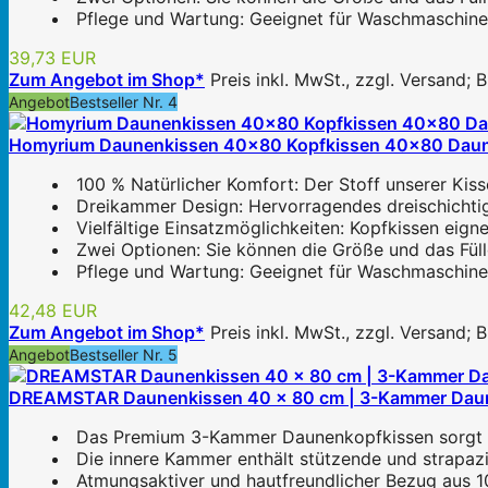
Pflege und Wartung: Geeignet für Waschmaschine
39,73 EUR
Zum Angebot im Shop*
Preis inkl. MwSt., zzgl. Versand;
Angebot
Bestseller Nr. 4
Homyrium Daunenkissen 40x80 Kopfkissen 40x80 Daune
100 % Natürlicher Komfort: Der Stoff unserer Kiss
Dreikammer Design: Hervorragendes dreischichtig
Vielfältige Einsatzmöglichkeiten: Kopfkissen eigne
Zwei Optionen: Sie können die Größe und das Füll
Pflege und Wartung: Geeignet für Waschmaschine
42,48 EUR
Zum Angebot im Shop*
Preis inkl. MwSt., zzgl. Versand;
Angebot
Bestseller Nr. 5
DREAMSTAR Daunenkissen 40 x 80 cm | 3-Kammer Daunenk
Das Premium 3-Kammer Daunenkopfkissen sorgt dur
Die innere Kammer enthält stützende und strapaz
Atmungsaktiver und hautfreundlicher Bezug aus