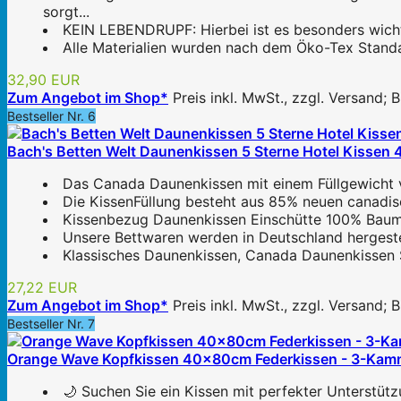
sorgt...
KEIN LEBENDRUPF: Hierbei ist es besonders wichti
Alle Materialien wurden nach dem Öko-Tex Standar
32,90 EUR
Zum Angebot im Shop*
Preis inkl. MwSt., zzgl. Versand;
Bestseller Nr. 6
Bach's Betten Welt Daunenkissen 5 Sterne Hotel Kisse
Das Canada Daunenkissen mit einem Füllgewicht v
Die KissenFüllung besteht aus 85% neuen canadi
Kissenbezug Daunenkissen Einschütte 100% Baumwo
Unsere Bettwaren werden in Deutschland hergestel
Klassisches Daunenkissen, Canada Daunenkissen S
27,22 EUR
Zum Angebot im Shop*
Preis inkl. MwSt., zzgl. Versand;
Bestseller Nr. 7
Orange Wave Kopfkissen 40x80cm Federkissen - 3-Kamm
🌙 Suchen Sie ein Kissen mit perfekter Unterstü