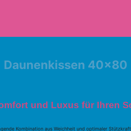
Daunenkissen 40×80
mfort und Luxus für Ihren S
gende Kombination aus Weichheit und optimaler Stützkraft. 