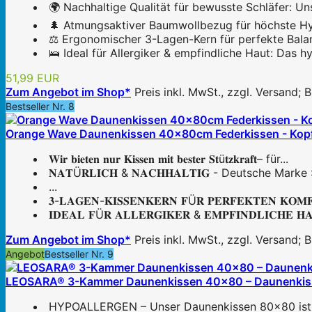
🌍 Nachhaltige Qualität für bewusste Schläfer: Un
🌲 Atmungsaktiver Baumwollbezug für höchste Hyg
⚖️ Ergonomischer 3-Lagen-Kern für perfekte Balan
🛌 Ideal für Allergiker & empfindliche Haut: Das 
51,99 EUR
Zum Angebot im Shop*
Preis inkl. MwSt., zzgl. Versand;
Bestseller Nr. 8
Orange Wave Daunenkissen 40x80cm Federkissen - Kopfk
𝐖𝐢𝐫 𝐛𝐢𝐞𝐭𝐞𝐧 𝐧𝐮𝐫 𝐊𝐢𝐬𝐬𝐞𝐧 𝐦𝐢𝐭 𝐛𝐞𝐬𝐭𝐞𝐫 𝐒𝐭ü𝐭𝐳𝐤𝐫𝐚𝐟𝐭– für...
𝐍𝐀𝐓Ü𝐑𝐋𝐈𝐂𝐇 & 𝐍𝐀𝐂𝐇𝐇𝐀𝐋𝐓𝐈𝐆 - Deutsche M
...
𝟑-𝐋𝐀𝐆𝐄𝐍-𝐊𝐈𝐒𝐒𝐄𝐍𝐊𝐄𝐑𝐍 𝐅Ü𝐑 𝐏𝐄𝐑𝐅𝐄𝐊𝐓𝐄𝐍 𝐊𝐎
𝐈𝐃𝐄𝐀𝐋 𝐅Ü𝐑 𝐀𝐋𝐋𝐄𝐑𝐆𝐈𝐊𝐄𝐑 & 𝐄𝐌𝐏𝐅𝐈𝐍𝐃𝐋𝐈𝐂𝐇𝐄 
Zum Angebot im Shop*
Preis inkl. MwSt., zzgl. Versand;
Angebot
Bestseller Nr. 9
LEOSARA® 3-Kammer Daunenkissen 40x80 – Daunenkissen 
HYPOALLERGEN – Unser Daunenkissen 80x80 ist fü