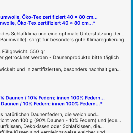
le, Öko-Tex zertifiziert 40 x 80 cm...*
s Schlafklima und eine optimale Unterstützung der...
aumwolle), sorgt für besonders gute Klimaregulierung
Füllgewicht: 550 gr
r getrocknet werden - Daunenprodukte bitte täglich
t und in zertifizierten, besonders nachhaltigen...
aunen / 10% Federn; innen 100% Federn...*
s natürlichen Daunenfedern, die weich und...
cht von 100 g (90% Daunen - 10% Federn) und jede...
urfkissen, Dekokissen oder Schlafkissen, die...
llte Kissen sind vergleichsweise weicher und...