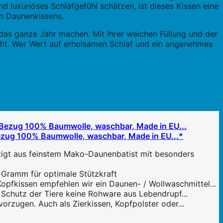
d luxuriöses Schlafgefühl schätzen, ist dieses Kissen eine
en Daunenkissens.
r das ganze Jahr machen. Mit ihrer weichen Füllung und der
cht. Wer Wert auf erholsamen Schlaf und ein angenehmes
ezug 100% Baumwolle, waschbar, Made in EU...*
igt aus feinstem Mako-Daunenbatist mit besonders
 Gramm für optimale Stützkraft
pfkissen empfehlen wir ein Daunen- / Wollwaschmittel...
Schutz der Tiere keine Rohware aus Lebendrupf...
orzugen. Auch als Zierkissen, Kopfpolster oder...