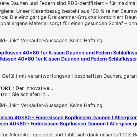
sere Daunen und Federn sind RDS-zertifiziert – für maximal
iene: Unser Kissenbezug besteht aus 100 % reiner Baumwoll
ce: Die einzigartige Dreikammer-Struktur kombiniert Daunen
hypoallergene Material sorgt für einen gesunden Schlaf – oh
 Bild-Link* Verkäufer-Aussagen. Keine Haftung
issen 40x80 1er Kissen Daunen und Federn Schlafkissen,
arke : Gefüllt mit verantwortungsvoll beschafften Daunen, garant
𝐌𝐅𝐎𝐑𝐓 : Der innovative...
𝐀𝐔𝐓 : Sie schlafen in...
 Bild-Link* Verkäufer-Aussagen. Keine Haftung
40x80 - Federkissen Kopfkissen Daunen I Allergiker gee
r Allergiker geeignet und fühlt sich dank unseres 100% 