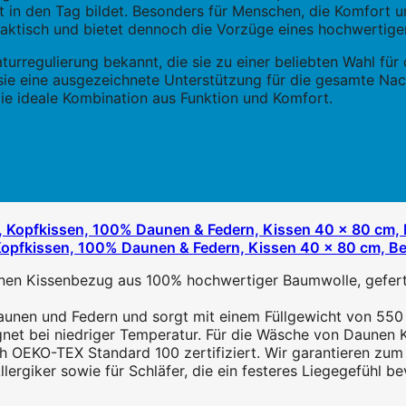
t in den Tag bildet. Besonders für Menschen, die Komfort un
praktisch und bietet dennoch die Vorzüge eines hochwertig
turregulierung bekannt, die sie zu einer beliebten Wahl fü
sie eine ausgezeichnete Unterstützung für die gesamte Na
die ideale Kombination aus Funktion und Komfort.
Kopfkissen, 100% Daunen & Federn, Kissen 40 x 80 cm, B
en Kissenbezug aus 100% hochwertiger Baumwolle, gefert
unen und Federn und sorgt mit einem Füllgewicht von 550
et bei niedriger Temperatur. Für die Wäsche von Daunen Ko
 OEKO-TEX Standard 100 zertifiziert. Wir garantieren zum 
rgiker sowie für Schläfer, die ein festeres Liegegefühl bev