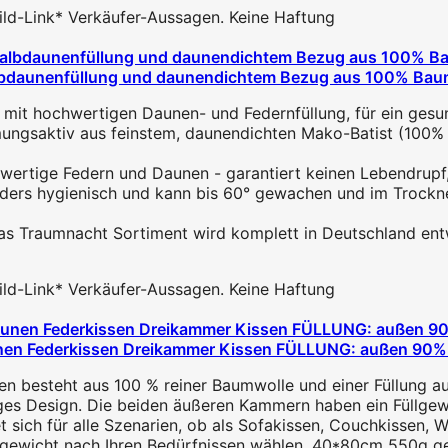
 Bild-Link* Verkäufer-Aussagen. Keine Haftung
daunenfüllung und daunendichtem Bezug aus 100% Baumwol
ochwertigen Daunen- und Federnfüllung, für ein gesunde
saktiv aus feinstem, daunendichten Mako-Batist (100% B
ige Federn und Daunen - garantiert keinen Lebendrupf, 
ers hygienisch und kann bis 60° gewachen und im Trockne
nacht Sortiment wird komplett in Deutschland entwickel
 Bild-Link* Verkäufer-Aussagen. Keine Haftung
n Federkissen Dreikammer Kissen FÜLLUNG: außen 90% D
en besteht aus 100 % reiner Baumwolle und einer Füllung au
es Design. Die beiden äußeren Kammern haben ein Füllgewi
t sich für alle Szenarien, ob als Sofakissen, Couchkissen, W
gewicht nach Ihren Bedürfnissen wählen. 40*80cm 550g gefü