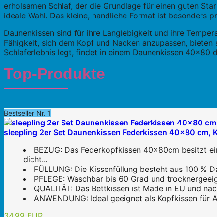
erholsamen Schlaf, der die Grundlage für einen guten Star
ideale Wahl. Das kleine, handliche Format ist besonders 
Daunenkissen sind für ihre Langlebigkeit und ihre Tempera
Fähigkeit, sich dem Kopf und Nacken anzupassen, bieten 
Schlaferlebnis legt, findet in einem Daunenkissen 40×80 
Top-Produkte
Bestseller Nr. 1
sleepling 2er Set Daunenkissen Federkissen 40x80 cm, 
BEZUG: Das Federkopfkissen 40x80cm besitzt ein
dicht...
FÜLLUNG: Die Kissenfüllung besteht aus 100 % Da
PFLEGE: Waschbar bis 60 Grad und trocknergeeign
QUALITÄT: Das Bettkissen ist Made in EU und nach
ANWENDUNG: Ideal geeignet als Kopfkissen für Alle
34,99 EUR