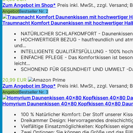
Zum Angebot im Shop*
Preis inkl. MwSt., zzgl. Versand;
Angebot
Bestseller Nr. 2
Traumnacht Komfort Daunenkissen mit hochwertiger Halb
NATÜRLICHER SCHLAFKOMFORT - Daunenkissen mit h
HOCHWERTIGER BEZUG - hautfreundlich und atmung
und...
INTELLIGENTE QUALITÄTSFÜLLUNG - 100% hochwert
EINFACHE PFLEGE - Das Komfortkissen ist besond
leicht...
SCHONEND FÜR GESUNDHEIT UND UMWELT -Das Traum
20,99 EUR
Zum Angebot im Shop*
Preis inkl. MwSt., zzgl. Versand;
Angebot
Bestseller Nr. 3
Homyrium Daunenkissen 40x80 Kopfkissen 40x80 Daune
100 % Natürlicher Komfort: Der Stoff unserer Kiss
Dreikammer Design: Hervorragendes dreischichtig
Vielfältige Einsatzmöglichkeiten: Kopfkissen eigne
Zwei Optionen: Sie können die Größe und das Füll