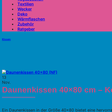
Textilien
Wecker
Deko
Wärmflaschen
Zubehör
Ratgeber
Kissen
13
Nov.
Daunenkissen 40×80 cm – Ko
Ein Daunenkissen in der Größe 40×80 bietet eine hervorra