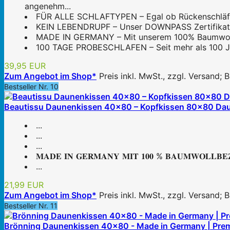
angenehm...
FÜR ALLE SCHLAFTYPEN – Egal ob Rückenschläfer, 
KEIN LEBENDRUPF – Unser DOWNPASS Zertifikat gar
MADE IN GERMANY – Mit unserem 100% Baumwollb
100 TAGE PROBESCHLAFEN – Seit mehr als 100 Jahre
39,95 EUR
Zum Angebot im Shop*
Preis inkl. MwSt., zzgl. Versand;
Bestseller Nr. 10
Beautissu Daunenkissen 40x80 – Kopfkissen 80x80 Daun
...
...
...
𝐌𝐀𝐃𝐄 𝐈𝐍 𝐆𝐄𝐑𝐌𝐀𝐍𝐘 𝐌𝐈𝐓 𝟏𝟎𝟎 % 𝐁𝐀𝐔𝐌𝐖𝐎𝐋𝐋𝐁
...
21,99 EUR
Zum Angebot im Shop*
Preis inkl. MwSt., zzgl. Versand;
Bestseller Nr. 11
Brönning Daunenkissen 40x80 - Made in Germany | Premi