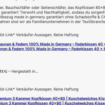
Bauchschläfer oder Seitenschläfer, das Kopfkissen 80x80 i
antiert Tierwohl und Nachhaltigkeit, sodass du sorgenfre
ezug made in germany garantiert ohne Schadstoffe & Ch
n sind wir als Familienunternehmen in der Textilbranche t
 Bild-Link* Verkäufer-Aussagen. Keine Haftung
en & Federn 100% Made in Germany – Federkissen 40 x 8
𝐄𝐙𝐔𝐆 – Hergestellt in...
 Bild-Link* Verkäufer-Aussagen. Keine Haftung
um 3 Kammer Kopfkissen 40x80 | Kuschelweiches Kissen A