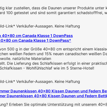
g klar zustellen, dass die Daunen unserer Produkte unter 
d 100 getestet und sind somit garantiert schadstofffrei, 
 Bild-Link* Verkäufer-Aussagen. Keine Haftung
n 40x80 cm Canada Klasse 1 DownPass*
on 500 g in der Größe 40x80 cm entspricht einem klassisc
schen weißen Federn und 15% neuen canadischen weißen Dau
lle. natürliche Materialien
lt. Die Lieferung des Schlafkissen erfolgt in einer prakti
chlafkissen - Wohlfühlschlaf wie im 5 Sterne-Hotel!
 Bild-Link* Verkäufer-Aussagen. Keine Haftung
er Daunenkissen 40x80 Kissen Daunen und Federn Bettk
tzung? Erleben Sie optimale Unterstützung mit unserem 40