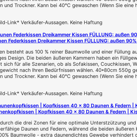
n und Trockner. Kann bei 40°C gewaschen (Wenn Sie eine h
 Bild-Link* Verkäufer-Aussagen. Keine Haftung
n Federkissen Dreikammer Kissen FÜLLUNG: außen 90% D
en besteht aus 100 % reiner Baumwolle und einer Füllung au
es Design. Die beiden äußeren Kammern haben ein Füllgewi
t sich für alle Szenarien, ob als Sofakissen, Couchkissen, W
gewicht nach Ihren Bedürfnissen wählen. 40*80cm 550g gefü
n und Trockner. Kann bei 40°C gewaschen (Wenn Sie eine h
 Bild-Link* Verkäufer-Aussagen. Keine Haftung
opfkissen | Kopfkissen 40 x 80 Daunen & Federn | Kiss
ch die drei Zonen für eine optimale Unterstzützung und 
ierfähige Daunen und Federn, während die beiden äußeren 
 100% Baumwolle - extra daunendichtes Gewebe verhindert