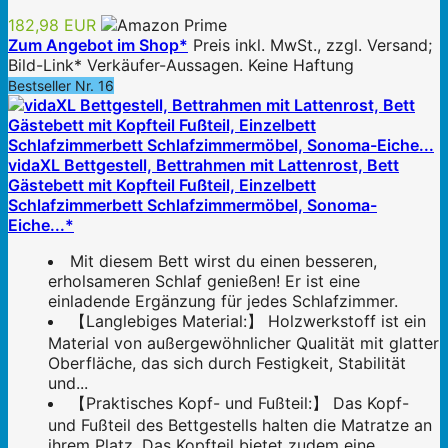
182,98 EUR
Zum Angebot im Shop*
Preis inkl. MwSt., zzgl. Versand;
Bild-Link* Verkäufer-Aussagen. Keine Haftung
Bestseller Nr. 16
vidaXL Bettgestell, Bettrahmen mit Lattenrost, Bett
Gästebett mit Kopfteil Fußteil, Einzelbett
Schlafzimmerbett Schlafzimmermöbel, Sonoma-
Eiche...*
Mit diesem Bett wirst du einen besseren,
erholsameren Schlaf genießen! Er ist eine
einladende Ergänzung für jedes Schlafzimmer.
【Langlebiges Material:】 Holzwerkstoff ist ein
Material von außergewöhnlicher Qualität mit glatter
Oberfläche, das sich durch Festigkeit, Stabilität
und...
【Praktisches Kopf- und Fußteil:】 Das Kopf-
und Fußteil des Bettgestells halten die Matratze an
ihrem Platz. Das Kopfteil bietet zudem eine