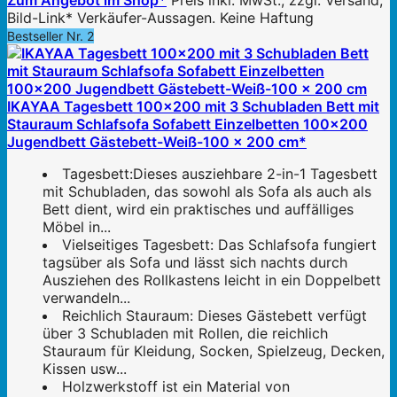
Zum Angebot im Shop*
Preis inkl. MwSt., zzgl. Versand;
Bild-Link* Verkäufer-Aussagen. Keine Haftung
Bestseller Nr. 2
IKAYAA Tagesbett 100x200 mit 3 Schubladen Bett mit
Stauraum Schlafsofa Sofabett Einzelbetten 100x200
Jugendbett Gästebett-Weiß-100 x 200 cm*
Tagesbett:Dieses ausziehbare 2-in-1 Tagesbett
mit Schubladen, das sowohl als Sofa als auch als
Bett dient, wird ein praktisches und auffälliges
Möbel in...
Vielseitiges Tagesbett: Das Schlafsofa fungiert
tagsüber als Sofa und lässt sich nachts durch
Ausziehen des Rollkastens leicht in ein Doppelbett
verwandeln...
Reichlich Stauraum: Dieses Gästebett verfügt
über 3 Schubladen mit Rollen, die reichlich
Stauraum für Kleidung, Socken, Spielzeug, Decken,
Kissen usw...
Holzwerkstoff ist ein Material von