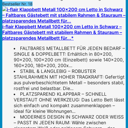
Bestseller Nr. 18
i-flair Klappbett Metall 100x200 cm Letto in Schwarz –
Faltbares Gästebett mit stabilem Rahmen & Stauraum –
platzsparendes Metallbett für...*
FALTBARES METALLBETT FÜR JEDEN BEDARF –
SINGLE & DOPPELBETT: Erhältlich in 80x200,
90x200, 100x200 cm (Einzelbett) sowie 140x200,
160x200, 180x200, 200x...
STABIL & LANGLEBIG – ROBUSTER
STAHLRAHMEN MIT HOHER TRAGKRAFT: Gefertigt
aus pulverbeschichtetem Metall – besonders stabil,
rostfrei und belastbar. Die...
PLATZSPAREND KLAPPBAR – SCHNELL
VERSTAUT OHNE WERKZEUG: Das Letto Bett lässt
sich einfach und kompakt zusammenklappen –
ideal für kleine Wohnungen...
MODERNES DESIGN IN SCHWARZ ODER WEISS
– PASST IN JEDEN RAUM: Wähle zwischen