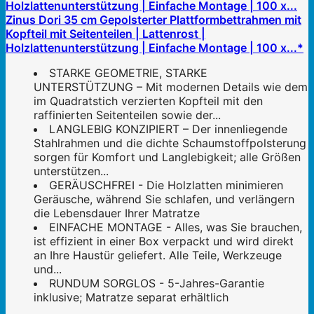
Zinus Dori 35 cm Gepolsterter Plattformbettrahmen mit
Kopfteil mit Seitenteilen | Lattenrost |
Holzlattenunterstützung | Einfache Montage | 100 x...*
STARKE GEOMETRIE, STARKE
UNTERSTÜTZUNG – Mit modernen Details wie dem
im Quadratstich verzierten Kopfteil mit den
raffinierten Seitenteilen sowie der...
LANGLEBIG KONZIPIERT – Der innenliegende
Stahlrahmen und die dichte Schaumstoffpolsterung
sorgen für Komfort und Langlebigkeit; alle Größen
unterstützen...
GERÄUSCHFREI - Die Holzlatten minimieren
Geräusche, während Sie schlafen, und verlängern
die Lebensdauer Ihrer Matratze
EINFACHE MONTAGE - Alles, was Sie brauchen,
ist effizient in einer Box verpackt und wird direkt
an Ihre Haustür geliefert. Alle Teile, Werkzeuge
und...
RUNDUM SORGLOS - 5-Jahres-Garantie
inklusive; Matratze separat erhältlich