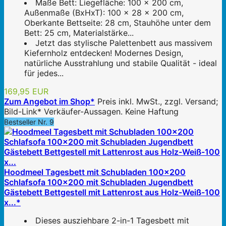
Maße Bett: Liegefläche: 100 x 200 cm,
Außenmaße (BxHxT): 100 x 28 x 200 cm,
Oberkante Bettseite: 28 cm, Stauhöhe unter dem
Bett: 25 cm, Materialstärke...
Jetzt das stylische Palettenbett aus massivem
Kiefernholz entdecken! Modernes Design,
natürliche Ausstrahlung und stabile Qualität - ideal
für jedes...
169,95 EUR
Zum Angebot im Shop*
Preis inkl. MwSt., zzgl. Versand;
Bild-Link* Verkäufer-Aussagen. Keine Haftung
Bestseller Nr. 9
Hoodmeel Tagesbett mit Schubladen 100x200
Schlafsofa 100x200 mit Schubladen Jugendbett
Gästebett Bettgestell mit Lattenrost aus Holz-Weiß-100
x...*
Dieses ausziehbare 2-in-1 Tagesbett mit