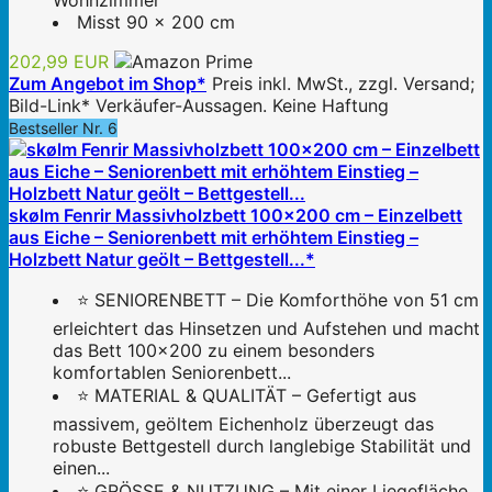
Wohnzimmer
Misst 90 x 200 cm
202,99 EUR
Zum Angebot im Shop*
Preis inkl. MwSt., zzgl. Versand;
Bild-Link* Verkäufer-Aussagen. Keine Haftung
Bestseller Nr. 6
skølm Fenrir Massivholzbett 100x200 cm – Einzelbett
aus Eiche – Seniorenbett mit erhöhtem Einstieg –
Holzbett Natur geölt – Bettgestell...*
⭐ SENIORENBETT – Die Komforthöhe von 51 cm
erleichtert das Hinsetzen und Aufstehen und macht
das Bett 100x200 zu einem besonders
komfortablen Seniorenbett...
⭐ MATERIAL & QUALITÄT – Gefertigt aus
massivem, geöltem Eichenholz überzeugt das
robuste Bettgestell durch langlebige Stabilität und
einen...
⭐ GRÖSSE & NUTZUNG – Mit einer Liegefläche