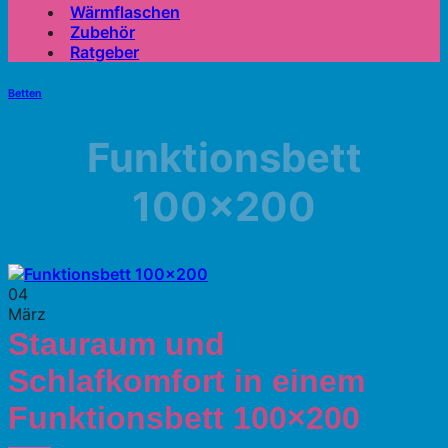
Wärmflaschen
Zubehör
Ratgeber
Betten
Funktionsbett
100×200
04
März
Stauraum und
Schlafkomfort in einem
Funktionsbett 100×200