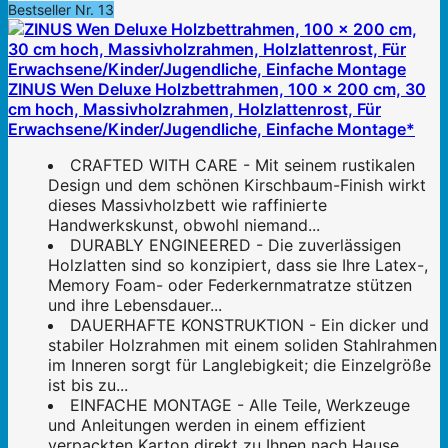
Bestseller Nr. 13
ZINUS Wen Deluxe Holzbettrahmen, 100 x 200 cm, 30
cm hoch, Massivholzrahmen, Holzlattenrost, Für
Erwachsene/Kinder/Jugendliche, Einfache Montage*
CRAFTED WITH CARE - Mit seinem rustikalen
Design und dem schönen Kirschbaum-Finish wirkt
dieses Massivholzbett wie raffinierte
Handwerkskunst, obwohl niemand...
DURABLY ENGINEERED - Die zuverlässigen
Holzlatten sind so konzipiert, dass sie Ihre Latex-,
Memory Foam- oder Federkernmatratze stützen
und ihre Lebensdauer...
DAUERHAFTE KONSTRUKTION - Ein dicker und
stabiler Holzrahmen mit einem soliden Stahlrahmen
im Inneren sorgt für Langlebigkeit; die Einzelgröße
ist bis zu...
EINFACHE MONTAGE - Alle Teile, Werkzeuge
und Anleitungen werden in einem effizient
verpackten Karton direkt zu Ihnen nach Hause