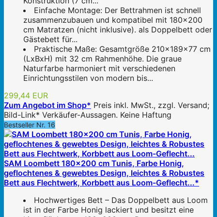
Konstruktion (7 cm...
Einfache Montage: Der Bettrahmen ist schnell
zusammenzubauen und kompatibel mit 180x200
cm Matratzen (nicht inklusive). als Doppelbett oder
Gästebett für...
Praktische Maße: Gesamtgröße 210x189x77 cm
(LxBxH) mit 32 cm Rahmenhöhe. Die graue
Naturfarbe harmoniert mit verschiedenen
Einrichtungsstilen von modern bis...
299,44 EUR
Zum Angebot im Shop*
Preis inkl. MwSt., zzgl. Versand;
Bild-Link* Verkäufer-Aussagen. Keine Haftung
Bestseller Nr. 16
SAM Loombett 180x200 cm Tunis, Farbe Honig,
geflochtenes & gewebtes Design, leichtes & Robustes
Bett aus Flechtwerk, Korbbett aus Loom-Geflecht...*
Hochwertiges Bett – Das Doppelbett aus Loom
ist in der Farbe Honig lackiert und besitzt eine