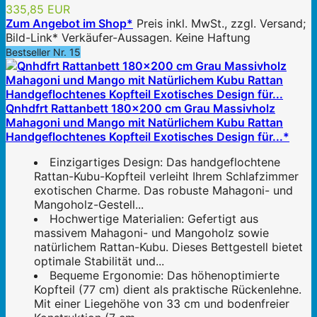
335,85 EUR
Zum Angebot im Shop*
Preis inkl. MwSt., zzgl. Versand;
Bild-Link* Verkäufer-Aussagen. Keine Haftung
Bestseller Nr. 15
Qnhdfrt Rattanbett 180x200 cm Grau Massivholz
Mahagoni und Mango mit Natürlichem Kubu Rattan
Handgeflochtenes Kopfteil Exotisches Design für...*
Einzigartiges Design: Das handgeflochtene
Rattan-Kubu-Kopfteil verleiht Ihrem Schlafzimmer
exotischen Charme. Das robuste Mahagoni- und
Mangoholz-Gestell...
Hochwertige Materialien: Gefertigt aus
massivem Mahagoni- und Mangoholz sowie
natürlichem Rattan-Kubu. Dieses Bettgestell bietet
optimale Stabilität und...
Bequeme Ergonomie: Das höhenoptimierte
Kopfteil (77 cm) dient als praktische Rückenlehne.
Mit einer Liegehöhe von 33 cm und bodenfreier