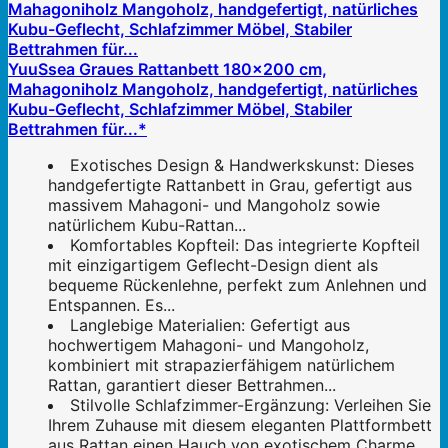
YuuSsea Graues Rattanbett 180x200 cm,
Mahagoniholz Mangoholz, handgefertigt, natürliches
Kubu-Geflecht, Schlafzimmer Möbel, Stabiler
Bettrahmen für...*
Exotisches Design & Handwerkskunst: Dieses
handgefertigte Rattanbett in Grau, gefertigt aus
massivem Mahagoni- und Mangoholz sowie
natürlichem Kubu-Rattan...
Komfortables Kopfteil: Das integrierte Kopfteil
mit einzigartigem Geflecht-Design dient als
bequeme Rückenlehne, perfekt zum Anlehnen und
Entspannen. Es...
Langlebige Materialien: Gefertigt aus
hochwertigem Mahagoni- und Mangoholz,
kombiniert mit strapazierfähigem natürlichem
Rattan, garantiert dieser Bettrahmen...
Stilvolle Schlafzimmer-Ergänzung: Verleihen Sie
Ihrem Zuhause mit diesem eleganten Plattformbett
aus Rattan einen Hauch von exotischem Charme.