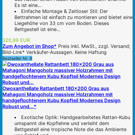
Es ist eine...
Einfache Montage & Zeitloser Stil: Der
Bettrahmen ist einfach zu montieren und bietet eine
Liegehöhe von 33 cm vom Boden. Dieses
Bettgestell ist eine...
320,99 EUR
Zum Angebot im Shop*
Preis inkl. MwSt., zzgl. Versand;
Bild-Link* Verkäufer-Aussagen. Keine Haftung
Bestseller Nr. 8
Owoxanthellate Rattanbett 180x200 Grau aus
Mahagoni Mangoholz massiver Holzrahmen mit
handgeflochtenem Kubu Kopfteil Modernes Design
Robust und...*
Exotische Optik: Handgearbeitetes Rattan-Kubu
umspannt die Kopflehne und verleiht dem
Bettgestell eine tropische Note die das Ambiente