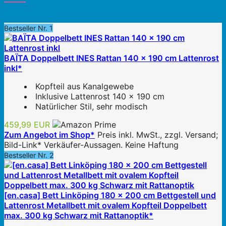
Bestseller Nr. 1
BAÏTA Doppelbett INES Rattan 140 x 190 cm Lattenrost
inkl*
Kopfteil aus Kanalgewebe
Inklusive Lattenrost 140 x 190 cm
Natürlicher Stil, sehr modisch
459,99 EUR
Zum Angebot im Shop*
Preis inkl. MwSt., zzgl. Versand;
Bild-Link* Verkäufer-Aussagen. Keine Haftung
Bestseller Nr. 2
[en.casa] Bett Linköping 180 x 200 cm Bettgestell und
Lattenrost Metallbett mit ovalem Kopfteil Doppelbett
max. 300 kg Schwarz mit Rattanoptik*