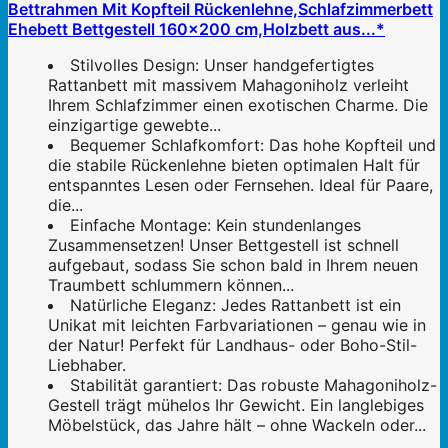
Bettrahmen Mit Kopfteil Rückenlehne,Schlafzimmerbett
Ehebett Bettgestell 160×200 cm,Holzbett aus...*
Stilvolles Design: Unser handgefertigtes
Rattanbett mit massivem Mahagoniholz verleiht
Ihrem Schlafzimmer einen exotischen Charme. Die
einzigartige gewebte...
Bequemer Schlafkomfort: Das hohe Kopfteil und
die stabile Rückenlehne bieten optimalen Halt für
entspanntes Lesen oder Fernsehen. Ideal für Paare,
die...
Einfache Montage: Kein stundenlanges
Zusammensetzen! Unser Bettgestell ist schnell
aufgebaut, sodass Sie schon bald in Ihrem neuen
Traumbett schlummern können...
Natürliche Eleganz: Jedes Rattanbett ist ein
Unikat mit leichten Farbvariationen – genau wie in
der Natur! Perfekt für Landhaus- oder Boho-Stil-
Liebhaber.
Stabilität garantiert: Das robuste Mahagoniholz-
Gestell trägt mühelos Ihr Gewicht. Ein langlebiges
Möbelstück, das Jahre hält – ohne Wackeln oder...