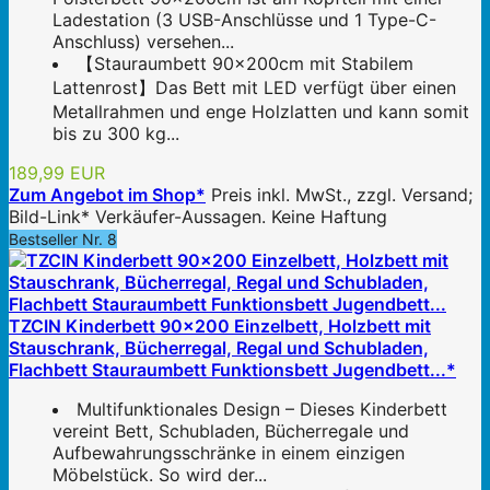
Ladestation (3 USB-Anschlüsse und 1 Type-C-
Anschluss) versehen...
【Stauraumbett 90×200cm mit Stabilem
Lattenrost】Das Bett mit LED verfügt über einen
Metallrahmen und enge Holzlatten und kann somit
bis zu 300 kg...
189,99 EUR
Zum Angebot im Shop*
Preis inkl. MwSt., zzgl. Versand;
Bild-Link* Verkäufer-Aussagen. Keine Haftung
Bestseller Nr. 8
TZCIN Kinderbett 90x200 Einzelbett, Holzbett mit
Stauschrank, Bücherregal, Regal und Schubladen,
Flachbett Stauraumbett Funktionsbett Jugendbett...*
Multifunktionales Design – Dieses Kinderbett
vereint Bett, Schubladen, Bücherregale und
Aufbewahrungsschränke in einem einzigen
Möbelstück. So wird der...