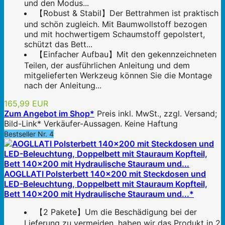
und den Modus...
【Robust & Stabil】Der Bettrahmen ist praktisch
und schön zugleich. Mit Baumwollstoff bezogen
und mit hochwertigem Schaumstoff gepolstert,
schützt das Bett...
【Einfacher Aufbau】Mit den gekennzeichneten
Teilen, der ausführlichen Anleitung und dem
mitgelieferten Werkzeug können Sie die Montage
nach der Anleitung...
165,99 EUR
Zum Angebot im Shop*
Preis inkl. MwSt., zzgl. Versand;
Bild-Link* Verkäufer-Aussagen. Keine Haftung
Bestseller Nr. 4
AOGLLATI Polsterbett 140×200 mit Steckdosen und
LED-Beleuchtung, Doppelbett mit Stauraum Kopfteil,
Bett 140×200 mit Hydraulische Stauraum und...*
【2 Pakete】Um die Beschädigung bei der
Lieferung zu vermeiden, haben wir das Produkt in 2