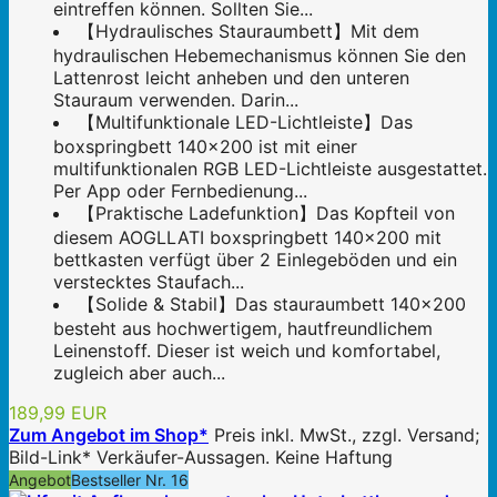
eintreffen können. Sollten Sie...
【Hydraulisches Stauraumbett】Mit dem
hydraulischen Hebemechanismus können Sie den
Lattenrost leicht anheben und den unteren
Stauraum verwenden. Darin...
【Multifunktionale LED-Lichtleiste】Das
boxspringbett 140x200 ist mit einer
multifunktionalen RGB LED-Lichtleiste ausgestattet.
Per App oder Fernbedienung...
【Praktische Ladefunktion】Das Kopfteil von
diesem AOGLLATI boxspringbett 140x200 mit
bettkasten verfügt über 2 Einlegeböden und ein
verstecktes Staufach...
【Solide & Stabil】Das stauraumbett 140x200
besteht aus hochwertigem, hautfreundlichem
Leinenstoff. Dieser ist weich und komfortabel,
zugleich aber auch...
189,99 EUR
Zum Angebot im Shop*
Preis inkl. MwSt., zzgl. Versand;
Bild-Link* Verkäufer-Aussagen. Keine Haftung
Angebot
Bestseller Nr. 16