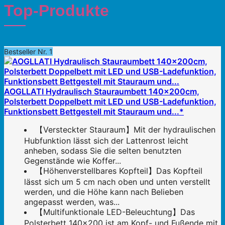
Top-Produkte
Bestseller Nr. 1
AOGLLATI Hydraulisch Stauraumbett 140×200cm,
Polsterbett Doppelbett mit LED und USB-Ladefunktion,
Funktionsbett Bettgestell mit Stauraum und...*
【Versteckter Stauraum】Mit der hydraulischen
Hubfunktion lässt sich der Lattenrost leicht
anheben, sodass Sie die selten benutzten
Gegenstände wie Koffer...
【Höhenverstellbares Kopfteil】Das Kopfteil
lässt sich um 5 cm nach oben und unten verstellt
werden, und die Höhe kann nach Belieben
angepasst werden, was...
【Multifunktionale LED-Beleuchtung】Das
Polsterbett 140x200 ist am Kopf- und Fußende mit