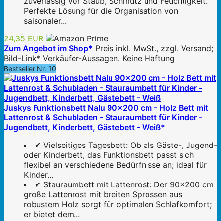
zuverlässig vor Staub, Schmutz und Feuchtigkeit.
Perfekte Lösung für die Organisation von
saisonaler...
24,35 EUR
Zum Angebot im Shop*
Preis inkl. MwSt., zzgl. Versand;
Bild-Link* Verkäufer-Aussagen. Keine Haftung
Bestseller Nr. 10
Juskys Funktionsbett Nalu 90x200 cm - Holz Bett mit
Lattenrost & Schubladen - Stauraumbett für Kinder -
Jugendbett, Kinderbett, Gästebett - Weiß*
✔ Vielseitiges Tagesbett: Ob als Gäste-, Jugend-
oder Kinderbett, das Funktionsbett passt sich
flexibel an verschiedene Bedürfnisse an; ideal für
Kinder...
✔ Stauraumbett mit Lattenrost: Der 90x200 cm
große Lattenrost mit breiten Sprossen aus
robustem Holz sorgt für optimalen Schlafkomfort;
er bietet dem...