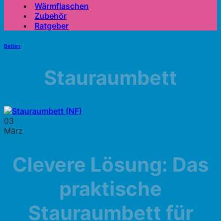
Wärmflaschen
Zubehör
Ratgeber
Betten
Stauraumbett
03
März
Clevere Lösung: Das
praktische
Stauraumbett für