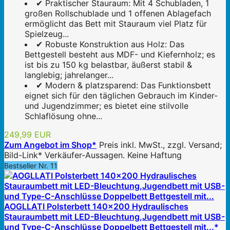
✔ Praktischer Stauraum: Mit 4 Schubladen, 1
großen Rollschublade und 1 offenen Ablagefach
ermöglicht das Bett mit Stauraum viel Platz für
Spielzeug...
✔ Robuste Konstruktion aus Holz: Das
Bettgestell besteht aus MDF- und Kiefernholz; es
ist bis zu 150 kg belastbar, äußerst stabil &
langlebig; jahrelanger...
✔ Modern & platzsparend: Das Funktionsbett
eignet sich für den täglichen Gebrauch im Kinder-
und Jugendzimmer; es bietet eine stilvolle
Schlaflösung ohne...
249,99 EUR
Zum Angebot im Shop*
Preis inkl. MwSt., zzgl. Versand;
Bild-Link* Verkäufer-Aussagen. Keine Haftung
Bestseller Nr. 11
AOGLLATI Polsterbett 140×200 Hydraulisches
Stauraumbett mit LED-Bleuchtung,Jugendbett mit USB-
und Type-C-Anschlüsse Doppelbett Bettgestell mit...*