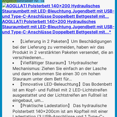
Angebot
Bestseller Nr. 14
AOGLLATI Polsterbett 140×200 Hydraulisches
Stauraumbett mit LED-Bleuchtung,Jugendbett mit USB-
und Type-C-Anschlüsse Doppelbett Bettgestell mit...*
【Lieferung in 2 Paketen】Um Beschädigungen
bei der Lieferung zu vermeiden, haben wir das
Produkt in 2 verstärkten Paketen versendet, die an
verschiedenen...
【Vielfältiger Stauraum】1.Hydraulischer
Mechanismus: Ziehen Sie einfach an der Lasche
und dann bekommen Sie einen 30 cm hohen
Stauraum unter dem Bett für...
【Innovative LED-Beleuchtung】Das Bodenbett
ist am Kopf- und Fußteil mit 2 LED-Lichtstreifen
ausgestattet und der Lichtstreifen am Fußteil ist
eingebaut, um...
【Praktische Ladestation】 Das hydraulische
Polsterbett 140x200cm ist am Kopfteil mit einer
Ladestation (3 USB-Anschlüsse und 1 Type-C-