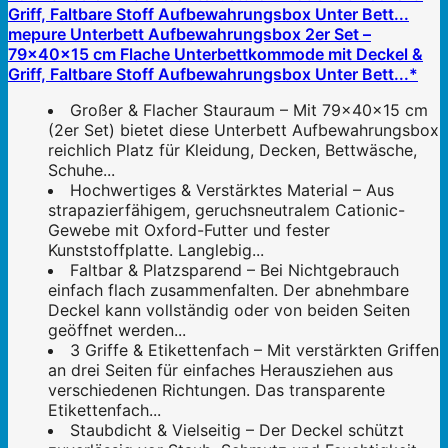
mepure Unterbett Aufbewahrungsbox 2er Set –
79×40×15 cm Flache Unterbettkommode mit Deckel &
Griff, Faltbare Stoff Aufbewahrungsbox Unter Bett...*
Großer & Flacher Stauraum – Mit 79×40×15 cm
(2er Set) bietet diese Unterbett Aufbewahrungsbox
reichlich Platz für Kleidung, Decken, Bettwäsche,
Schuhe...
Hochwertiges & Verstärktes Material – Aus
strapazierfähigem, geruchsneutralem Cationic-
Gewebe mit Oxford-Futter und fester
Kunststoffplatte. Langlebig...
Faltbar & Platzsparend – Bei Nichtgebrauch
einfach flach zusammenfalten. Der abnehmbare
Deckel kann vollständig oder von beiden Seiten
geöffnet werden...
3 Griffe & Etikettenfach – Mit verstärkten Griffen
an drei Seiten für einfaches Herausziehen aus
verschiedenen Richtungen. Das transparente
Etikettenfach...
Staubdicht & Vielseitig – Der Deckel schützt