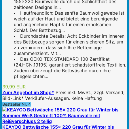
155x220 Baumwolle durch die Schlichtheit des
zeitlosen Designs in...
Hautfreundlich: Das sanfte Baumwollgewebe ist
weich auf der Haut und bietet eine beruhigende
und angenehme Haptik für einen erholsamen
Schlaf. Der Bettbezug...
Durchdachte Details: Acht Eckbinder im Inneren
des Bettbezugs sorgen für einen sicheren Sitz, um
zu verhindern, dass sich Ihre Betteinlage
zusammenzieht. Mit...
Das OEKO-TEX STANDARD 100 Zertifikat
(24.HCN.19195) garantiert schadstofffreie Textilien.
Zudem überzeugt die Bettwäsche durch ihre
pflegeleichten...
39,99 EUR
Zum Angebot im Shop*
Preis inkl. MwSt., zzgl. Versand;
Bild-Link* Verkäufer-Aussagen. Keine Haftung
Bestseller Nr. 4
KEAYOO Bettwäsche 155x 220 Grau für Winter bis