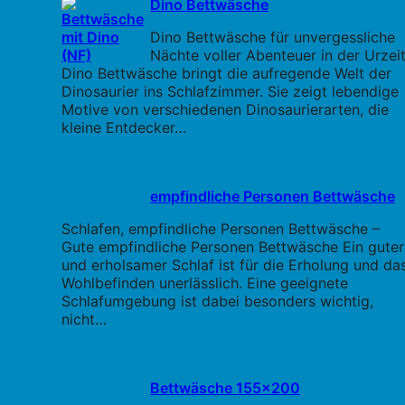
Dino Bettwäsche
Dino Bettwäsche für unvergessliche
Nächte voller Abenteuer in der Urzei
Dino Bettwäsche bringt die aufregende Welt der
Dinosaurier ins Schlafzimmer. Sie zeigt lebendige
Motive von verschiedenen Dinosaurierarten, die
kleine Entdecker…
empfindliche Personen Bettwäsche
Schlafen, empfindliche Personen Bettwäsche –
Gute empfindliche Personen Bettwäsche Ein guter
und erholsamer Schlaf ist für die Erholung und da
Wohlbefinden unerlässlich. Eine geeignete
Schlafumgebung ist dabei besonders wichtig,
nicht…
Bettwäsche 155x200