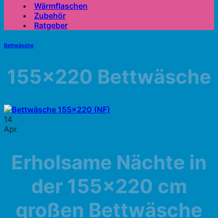
Wärmflaschen
Zubehör
Ratgeber
Bettwäsche
155×220 Bettwäsche
14
Apr.
Erholsame Nächte in
der 155×220 cm
großen Bettwäsche