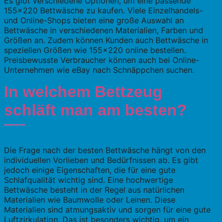
Es gibt verschiedene Optionen, um eine passende
155×220 Bettwäsche zu kaufen. Viele Einzelhandels-
und Online-Shops bieten eine große Auswahl an
Bettwäsche in verschiedenen Materialien, Farben und
Größen an. Zudem können Kunden auch Bettwäsche in
speziellen Größen wie 155×220 online bestellen.
Preisbewusste Verbraucher können auch bei Online-
Unternehmen wie eBay nach Schnäppchen suchen.
In welchem Bettzeug
schläft man am besten?
Die Frage nach der besten Bettwäsche hängt von den
individuellen Vorlieben und Bedürfnissen ab. Es gibt
jedoch einige Eigenschaften, die für eine gute
Schlafqualität wichtig sind. Eine hochwertige
Bettwäsche besteht in der Regel aus natürlichen
Materialien wie Baumwolle oder Leinen. Diese
Materialien sind atmungsaktiv und sorgen für eine gute
Luftzirkulation. Das ist besonders wichtig, um ein