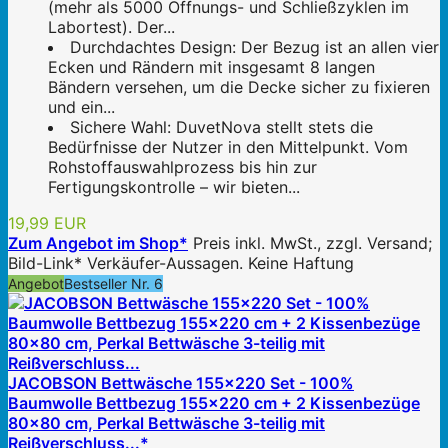
(mehr als 5000 Öffnungs- und Schließzyklen im
Labortest). Der...
Durchdachtes Design: Der Bezug ist an allen vier
Ecken und Rändern mit insgesamt 8 langen
Bändern versehen, um die Decke sicher zu fixieren
und ein...
Sichere Wahl: DuvetNova stellt stets die
Bedürfnisse der Nutzer in den Mittelpunkt. Vom
Rohstoffauswahlprozess bis hin zur
Fertigungskontrolle – wir bieten...
19,99 EUR
Zum Angebot im Shop*
Preis inkl. MwSt., zzgl. Versand;
Bild-Link* Verkäufer-Aussagen. Keine Haftung
Angebot
Bestseller Nr. 6
JACOBSON Bettwäsche 155x220 Set - 100%
Baumwolle Bettbezug 155x220 cm + 2 Kissenbezüge
80x80 cm, Perkal Bettwäsche 3-teilig mit
Reißverschluss...*