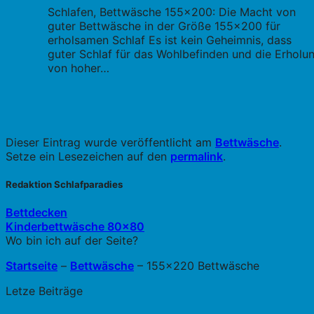
Schlafen, Bettwäsche 155x200: Die Macht von
guter Bettwäsche in der Größe 155x200 für
erholsamen Schlaf Es ist kein Geheimnis, dass
guter Schlaf für das Wohlbefinden und die Erholu
von hoher…
Dieser Eintrag wurde veröffentlicht am
Bettwäsche
.
Setze ein Lesezeichen auf den
permalink
.
Redaktion Schlafparadies
Bettdecken
Kinderbettwäsche 80×80
Wo bin ich auf der Seite?
Startseite
–
Bettwäsche
–
155×220 Bettwäsche
Letze Beiträge