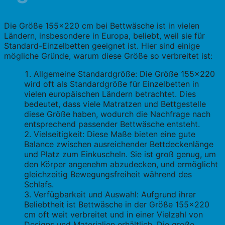
Die Größe 155×220 cm bei Bettwäsche ist in vielen
Ländern, insbesondere in Europa, beliebt, weil sie für
Standard-Einzelbetten geeignet ist. Hier sind einige
mögliche Gründe, warum diese Größe so verbreitet ist:
Allgemeine Standardgröße: Die Größe 155×220
wird oft als Standardgröße für Einzelbetten in
vielen europäischen Ländern betrachtet. Dies
bedeutet, dass viele Matratzen und Bettgestelle
diese Größe haben, wodurch die Nachfrage nach
entsprechend passender Bettwäsche entsteht.
Vielseitigkeit: Diese Maße bieten eine gute
Balance zwischen ausreichender Bettdeckenlänge
und Platz zum Einkuscheln. Sie ist groß genug, um
den Körper angenehm abzudecken, und ermöglicht
gleichzeitig Bewegungsfreiheit während des
Schlafs.
Verfügbarkeit und Auswahl: Aufgrund ihrer
Beliebtheit ist Bettwäsche in der Größe 155×220
cm oft weit verbreitet und in einer Vielzahl von
Designs und Materialien erhältlich. Die große