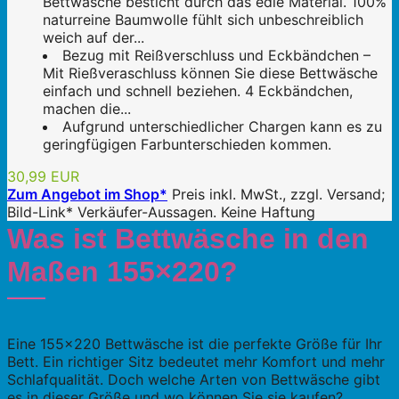
Bettwäsche besticht durch das edle Material. 100%
naturreine Baumwolle fühlt sich unbeschreiblich
weich auf der...
Bezug mit Reißverschluss und Eckbändchen –
Mit Rießveraschluss können Sie diese Bettwäsche
einfach und schnell beziehen. 4 Eckbändchen,
machen die...
Aufgrund unterschiedlicher Chargen kann es zu
geringfügigen Farbunterschieden kommen.
30,99 EUR
Zum Angebot im Shop*
Preis inkl. MwSt., zzgl. Versand;
Bild-Link* Verkäufer-Aussagen. Keine Haftung
Was ist Bettwäsche in den
Maßen
155×220
?
Eine 155×220 Bettwäsche ist die perfekte Größe für Ihr
Bett. Ein richtiger Sitz bedeutet mehr Komfort und mehr
Schlafqualität. Doch welche Arten von Bettwäsche gibt
es in dieser Größe und wo können Sie sie kaufen?