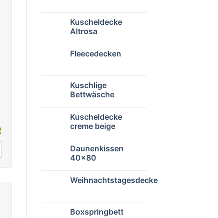
Kuscheldecke
Altrosa
Fleecedecken
Kuschlige
Bettwäsche
Kuscheldecke
creme beige
R
Daunenkissen
40×80
Weihnachtstagesdecke
Boxspringbett