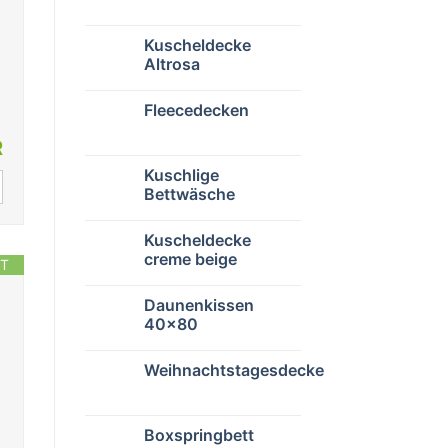
Kuscheldecke
Altrosa
Fleecedecken
R
Kuschlige
Bettwäsche
Kuscheldecke
creme beige
T
Daunenkissen
40×80
Weihnachtstagesdecke
Boxspringbett