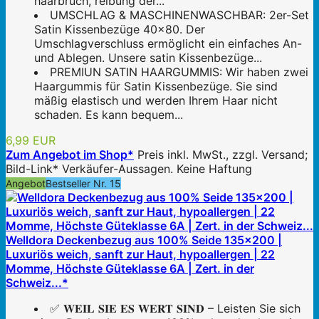
haarbruch, reibung der...
UMSCHLAG & MASCHINENWASCHBAR: 2er-Set
Satin Kissenbezüge 40x80. Der
Umschlagverschluss ermöglicht ein einfaches An-
und Ablegen. Unsere satin Kissenbezüge...
PREMIUN SATIN HAARGUMMIS: Wir haben zwei
Haargummis für Satin Kissenbezüge. Sie sind
mäßig elastisch und werden Ihrem Haar nicht
schaden. Es kann bequem...
6,99 EUR
Zum Angebot im Shop*
Preis inkl. MwSt., zzgl. Versand;
Bild-Link* Verkäufer-Aussagen. Keine Haftung
Angebot
Bestseller Nr. 15
Welldora Deckenbezug aus 100% Seide 135x200 |
Luxuriös weich, sanft zur Haut, hypoallergen | 22
Momme, Höchste Güteklasse 6A | Zert. in der
Schweiz...*
✅ 𝐖𝐄𝐈𝐋 𝐒𝐈𝐄 𝐄𝐒 𝐖𝐄𝐑𝐓 𝐒𝐈𝐍𝐃 – Leisten Sie sich