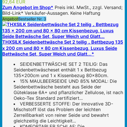
92,64 EUR
Zum Angebot im Shop*
Preis inkl. MwSt., zzgl. Versand;
Bild-Link* Verkäufer-Aussagen. Keine Haftung
Angebot
Bestseller Nr. 3
THXSILK Seidenbettwäsche Set 2 teilig，Bettbezug 135
x 200 cm und 80 x 80 cm Kissenbezug, Luxus Seide
Bettwäsche Set, Super Weich und Glatt...*
SEIDENBETTWÄSCHE SET 2 TEILIG: Das
Seidenbettwäscheset enthält 1 x Bettbezug
135x200cm und 1 x Kissenbezug 80x80cm.
15% MAULBEERSEIDE UND 85% MODAL: Die
Seidenbettwäsche besteht aus Seide der
Güteklasse 6A+ und pflanzlicher Zellulose, ist nach
Oeko-Tex Standard zertifiziert...
VERBESSERTE STOFFE: Der innovative 3D-
Mischstoff löst das Problem der leichten
Zerreißbarkeit von reiner Seide und bewahrt
gleichzeitig die Leichtigkeit...
KOMFORTABLER SCHLAF: Die