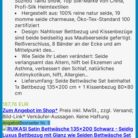
Suzhou Taihu Snow, Top Silk-Marke von China,
Profi-Silk Heimtextilien
Hergestellt aus: 100% reine natur seide, 19
momme seide charmeuse, Öko-Tex-Standard 100
zertifiziert
Design: Nahtloser Bettbezug und Kissenbezüge
sind beide beidseitig aus Maulbeerseide gefertigt.
Reißverschluss, 8 Bänder an der Ecke und am
Mittelpunkt des...
Wie Seide Ihr Leben verändert: Seide
verlangsamt das Altern, hilft bei Ekzemen und
Asthma, verbessert den Schlaf, natürliches
Antimykotikum, hilft, Allergien...
Lieferumfang: Seide Bettwäsche Set beinhaltet
1x Bettbezug 135x200 cm + 1 Kissenbezug 80x80
cm
187,76 EUR
Zum Angebot im Shop*
Preis inkl. MwSt., zzgl. Versand;
Bild-Link* Verkäufer-Aussagen. Keine Haftung
Angebot
Bestseller Nr. 5