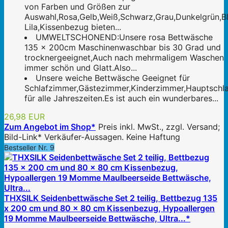
von Farben und Größen zur
Auswahl,Rosa,Gelb,Weiß,Schwarz,Grau,Dunkelgrün,Bl
Lila,Kissenbezug bieten...
UMWELTSCHONEND:Unsere rosa Bettwäsche
135 x 200cm Maschinenwaschbar bis 30 Grad und
trocknergeeignet,Auch nach mehrmaligem Waschen
immer schön und Glatt.Also...
Unsere weiche Bettwäsche Geeignet für
Schlafzimmer,Gästezimmer,Kinderzimmer,Hauptschla
für alle Jahreszeiten.Es ist auch ein wunderbares...
26,98 EUR
Zum Angebot im Shop*
Preis inkl. MwSt., zzgl. Versand;
Bild-Link* Verkäufer-Aussagen. Keine Haftung
Bestseller Nr. 9
THXSILK Seidenbettwäsche Set 2 teilig, Bettbezug 135
x 200 cm und 80 x 80 cm Kissenbezug, Hypoallergen
19 Momme Maulbeerseide Bettwäsche, Ultra...*