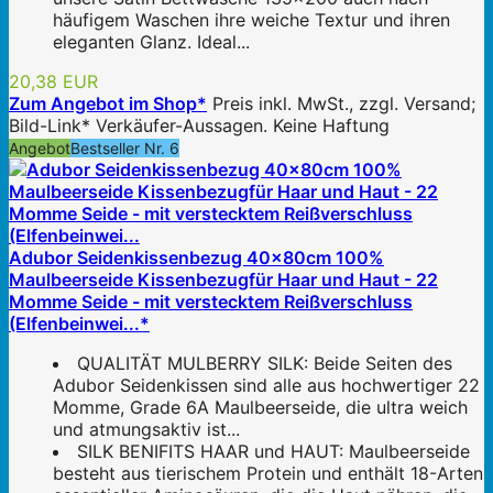
häufigem Waschen ihre weiche Textur und ihren
eleganten Glanz. Ideal...
20,38 EUR
Zum Angebot im Shop*
Preis inkl. MwSt., zzgl. Versand;
Bild-Link* Verkäufer-Aussagen. Keine Haftung
Angebot
Bestseller Nr. 6
Adubor Seidenkissenbezug 40x80cm 100%
Maulbeerseide Kissenbezugfür Haar und Haut - 22
Momme Seide - mit verstecktem Reißverschluss
(Elfenbeinwei...*
QUALITÄT MULBERRY SILK: Beide Seiten des
Adubor Seidenkissen sind alle aus hochwertiger 22
Momme, Grade 6A Maulbeerseide, die ultra weich
und atmungsaktiv ist...
SILK BENIFITS HAAR und HAUT: Maulbeerseide
besteht aus tierischem Protein und enthält 18-Arten