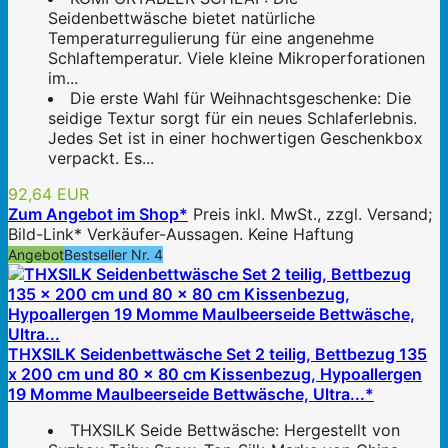
Seidenbettwäsche bietet natürliche
Temperaturregulierung für eine angenehme
Schlaftemperatur. Viele kleine Mikroperforationen
im...
Die erste Wahl für Weihnachtsgeschenke: Die
seidige Textur sorgt für ein neues Schlaferlebnis.
Jedes Set ist in einer hochwertigen Geschenkbox
verpackt. Es...
92,64 EUR
Zum Angebot im Shop*
Preis inkl. MwSt., zzgl. Versand;
Bild-Link* Verkäufer-Aussagen. Keine Haftung
Angebot
Bestseller Nr. 4
THXSILK Seidenbettwäsche Set 2 teilig, Bettbezug 135
x 200 cm und 80 x 80 cm Kissenbezug, Hypoallergen
19 Momme Maulbeerseide Bettwäsche, Ultra...*
THXSILK Seide Bettwäsche: Hergestellt von