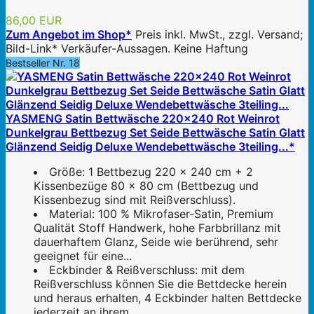
86,00 EUR
Zum Angebot im Shop*
Preis inkl. MwSt., zzgl. Versand;
Bild-Link* Verkäufer-Aussagen. Keine Haftung
Bestseller Nr. 18
YASMENG Satin Bettwäsche 220x240 Rot Weinrot
Dunkelgrau Bettbezug Set Seide Bettwäsche Satin Glatt
Glänzend Seidig Deluxe Wendebettwäsche 3teiling...*
Größe: 1 Bettbezug 220 × 240 cm + 2
Kissenbezüge 80 × 80 cm (Bettbezug und
Kissenbezug sind mit Reißverschluss).
Material: 100 % Mikrofaser-Satin, Premium
Qualität Stoff Handwerk, hohe Farbbrillanz mit
dauerhaftem Glanz, Seide wie berührend, sehr
geeignet für eine...
Eckbinder & Reißverschluss: mit dem
Reißverschluss können Sie die Bettdecke herein
und heraus erhalten, 4 Eckbinder halten Bettdecke
jederzeit an ihrem...