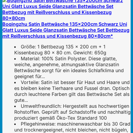
Boqingzhu Satin Bettwäsche 135x200cm Schwarz Uni
Glatt Luxus Seide Glanzsatin Bettwäsche Set Bettbezug
mit Reißverschluss und Kissenbezug 80x80cm*
Größe: 1 Bettbezug 135 x 200 cm + 1
Kissenbezug 80 x 80 cm. Gewicht: 650g
Material: 100% Satin Polyster. Diese glatte,
weiche, angenehme, atmungsaktive Glanzsatin
Bettwäsche sorgt für ein ideales Schlafklima und
geeignet für...
Vorteile: Satin ist besser für Haut und Haare und
es bleiben keine Tierhaare und Fussel dran. Optisch
durch leuchtene Farben gilt das Bettwäsche Set als
gute...
Umweltfreundlich: Hergestellt aus hochwertigen
Rohstoffen. Geprüft auf Schadstoffe und nachhaltig
produziert gemäß Öko-Tex Standard 100
Pflegehinweise: maschinenwaschbar bis 30 Grad
und trocknergeeignet, nicht bleichen, nicht bügeln,