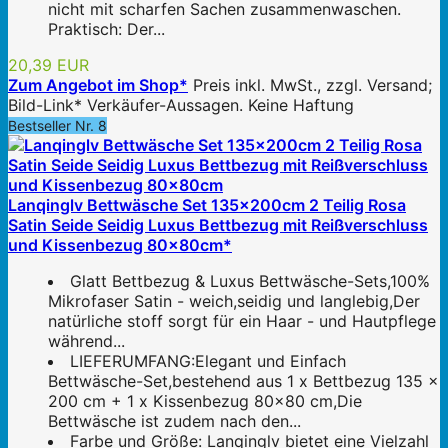
nicht mit scharfen Sachen zusammenwaschen.
Praktisch: Der...
20,39 EUR
Zum Angebot im Shop*
Preis inkl. MwSt., zzgl. Versand;
Bild-Link* Verkäufer-Aussagen. Keine Haftung
Bestseller Nr. 8
Lanqinglv Bettwäsche Set 135x200cm 2 Teilig Rosa
Satin Seide Seidig Luxus Bettbezug mit Reißverschluss
und Kissenbezug 80x80cm*
Glatt Bettbezug & Luxus Bettwäsche-Sets,100%
Mikrofaser Satin - weich,seidig und langlebig,Der
natürliche stoff sorgt für ein Haar - und Hautpflege
während...
LIEFERUMFANG:Elegant und Einfach
Bettwäsche-Set,bestehend aus 1 x Bettbezug 135 x
200 cm + 1 x Kissenbezug 80x80 cm,Die
Bettwäsche ist zudem nach den...
Farbe und Größe: Lanqinglv bietet eine Vielzahl