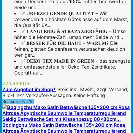
einen Deckenbezug aus 100% echter, hochwertiger
Seide und...
✅ Ü𝐁𝐄𝐑𝐙𝐄𝐔𝐆𝐄𝐍𝐃𝐄 𝐐𝐔𝐀𝐋𝐈𝐓Ä𝐓 – Wir
verwenden die höchste Güteklasse auf dem Markt,
die Qualität 6A...
✅ 𝐋𝐀𝐍𝐆𝐋𝐄𝐁𝐈𝐆 & 𝐒𝐓𝐑𝐀𝐏𝐀𝐙𝐈𝐄𝐑𝐅Ä𝐇𝐈𝐆 – Umso
höher die Momme-Zahl, umso mehr Seide wird...
✅ 𝐁𝐄𝐒𝐒𝐄𝐑 𝐅Ü𝐑 𝐃𝐈𝐄 𝐇𝐀𝐔𝐓 - 𝐖𝐀𝐑𝐔𝐌? Die
feinen, glatten Seidenfasern verursachen deutlich
weniger...
✅ 𝐎𝐄𝐊𝐎-𝐓𝐄𝐗 𝐌𝐀𝐃𝐄 𝐈𝐍 𝐆𝐑𝐄𝐄𝐍 – das strengste
und umfassendste aller Oeko-Tex-Zertifikate.
Geprüft auf...
220,99 EUR
Zum Angebot im Shop*
Preis inkl. MwSt., zzgl. Versand;
Bild-Link* Verkäufer-Aussagen. Keine Haftung
Bestseller Nr. 16
Boqingzhu Mako Satin Bettwäsche 135x200 cm Rosa
Altrosa Ägyptische Baumwolle Temperaturregulierend