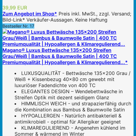
39,99 EUR
Zum Angebot im Shop*
Preis inkl. MwSt., zzgl. Versand;
Bild-Link* Verkäufer-Aussagen. Keine Haftung
Bestseller Nr. 17
Magano® Luxus Bettwäsche 135x200 Streifen
Grau/Weiß | Bambus & Baumwolle Satin | 400 TC
Premiumqualität | Hypoallergen & Klimaregulierend...*
LUXUSQUALITÄT - Bettwäsche 135x200 Grau /
Weiß + Kissenbezug 40x80 cm gewebt mit
luxuriöser Fadendichte von 400 TC
ELEGANTES DESIGN – Wendebettwäsche in
Streifen Optik mit dezent seidigem Glanz
HIMMLISCH WEICH - und strapazierfähig durch
die Kombination aus Bambus & Baumwolle Satin
HYPOALLERGEN - Natürlich antibakteriell &
antimikrobiell - optimal für Allergiker geeignet
KLIMAREGULIEREND - Angenehm kühlend im
Sommer & wärmend im Winter