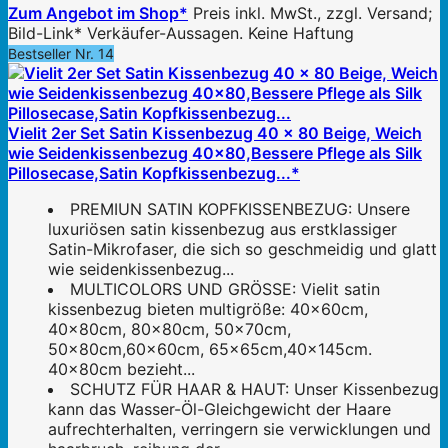
Zum Angebot im Shop*
Preis inkl. MwSt., zzgl. Versand;
Bild-Link* Verkäufer-Aussagen. Keine Haftung
Bestseller Nr. 14
Vielit 2er Set Satin Kissenbezug 40 x 80 Beige, Weich
wie Seidenkissenbezug 40x80,Bessere Pflege als Silk
Pillosecase,Satin Kopfkissenbezug...*
PREMIUN SATIN KOPFKISSENBEZUG: Unsere
luxuriösen satin kissenbezug aus erstklassiger
Satin-Mikrofaser, die sich so geschmeidig und glatt
wie seidenkissenbezug...
MULTICOLORS UND GRÖSSE: Vielit satin
kissenbezug bieten multigröße: 40x60cm,
40x80cm, 80x80cm, 50x70cm,
50x80cm,60x60cm, 65x65cm,40x145cm.
40x80cm bezieht...
SCHUTZ FÜR HAAR & HAUT: Unser Kissenbezug
kann das Wasser-Öl-Gleichgewicht der Haare
aufrechterhalten, verringern sie verwicklungen und