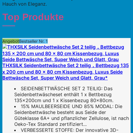
Hauch von Eleganz.
Top Produkte
Angebot
Bestseller Nr. 1
THXSILK Seidenbettwäsche Set 2 teilig，Bettbezug 135
x 200 cm und 80 x 80 cm Kissenbezug, Luxus Seide
Bettwäsche Set, Super Weich und Glatt, Grau*
SEIDENBETTWÄSCHE SET 2 TEILIG: Das
Seidenbettwäscheset enthält 1 x Bettbezug
135x200cm und 1 x Kissenbezug 80x80cm.
15% MAULBEERSEIDE UND 85% MODAL: Die
Seidenbettwäsche besteht aus Seide der
Güteklasse 6A+ und pflanzlicher Zellulose, ist nach
Oeko-Tex Standard zertifiziert...
VERBESSERTE STOFFE: Der innovative 3D-