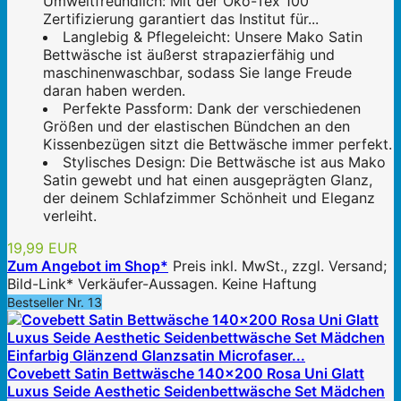
Umweltfreundlich: Mit der Öko-Tex 100
Zertifizierung garantiert das Institut für...
Langlebig & Pflegeleicht: Unsere Mako Satin
Bettwäsche ist äußerst strapazierfähig und
maschinenwaschbar, sodass Sie lange Freude
daran haben werden.
Perfekte Passform: Dank der verschiedenen
Größen und der elastischen Bündchen an den
Kissenbezügen sitzt die Bettwäsche immer perfekt.
Stylisches Design: Die Bettwäsche ist aus Mako
Satin gewebt und hat einen ausgeprägten Glanz,
der deinem Schlafzimmer Schönheit und Eleganz
verleiht.
19,99 EUR
Zum Angebot im Shop*
Preis inkl. MwSt., zzgl. Versand;
Bild-Link* Verkäufer-Aussagen. Keine Haftung
Bestseller Nr. 13
Covebett Satin Bettwäsche 140x200 Rosa Uni Glatt
Luxus Seide Aesthetic Seidenbettwäsche Set Mädchen