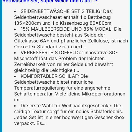
Bettwäsche Set, Super Weich und Glatt...*
SEIDENBETTWÄSCHE SET 2 TEILIG: Das
Seidenbettwäscheset enthält 1 x Bettbezug
135x200cm und 1 x Kissenbezug 80x80cm.
15% MAULBEERSEIDE UND 85% MODAL: Die
Seidenbettwäsche besteht aus Seide der
Güteklasse 6A+ und pflanzlicher Zellulose, ist nach
Oeko-Tex Standard zertifiziert...
VERBESSERTE STOFFE: Der innovative 3D-
Mischstoff löst das Problem der leichten
Zerreißbarkeit von reiner Seide und bewahrt
gleichzeitig die Leichtigkeit...
KOMFORTABLER SCHLAF: Die
Seidenbettwäsche bietet natürliche
Temperaturregulierung für eine angenehme
Schlaftemperatur. Viele kleine Mikroperforationen
im...
Die erste Wahl für Weihnachtsgeschenke: Die
seidige Textur sorgt für ein neues Schlaferlebnis.
Jedes Set ist in einer hochwertigen Geschenkbox
verpackt. Es...