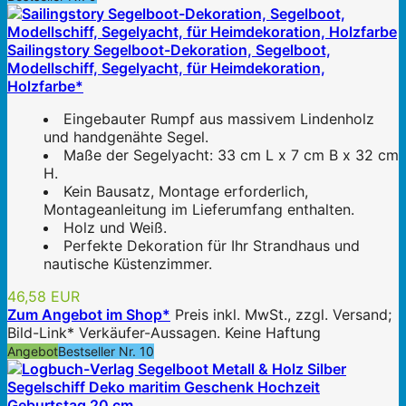
Sailingstory Segelboot-Dekoration, Segelboot,
Modellschiff, Segelyacht, für Heimdekoration,
Holzfarbe*
Eingebauter Rumpf aus massivem Lindenholz
und handgenähte Segel.
Maße der Segelyacht: 33 cm L x 7 cm B x 32 cm
H.
Kein Bausatz, Montage erforderlich,
Montageanleitung im Lieferumfang enthalten.
Holz und Weiß.
Perfekte Dekoration für Ihr Strandhaus und
nautische Küstenzimmer.
46,58 EUR
Zum Angebot im Shop*
Preis inkl. MwSt., zzgl. Versand;
Bild-Link* Verkäufer-Aussagen. Keine Haftung
Angebot
Bestseller Nr. 10