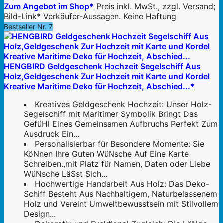
Zum Angebot im Shop*
Preis inkl. MwSt., zzgl. Versand;
Bild-Link* Verkäufer-Aussagen. Keine Haftung
Bestseller Nr. 7
HENGBIRD Geldgeschenk Hochzeit Segelschiff Aus
Holz,Geldgeschenk Zur Hochzeit mit Karte und Kordel
Kreative Maritime Deko für Hochzeit, Abschied...*
Kreatives Geldgeschenk Hochzeit: Unser Holz-
Segelschiff mit Maritimer Symbolik Bringt Das
GefüHl Eines Gemeinsamen Aufbruchs Perfekt Zum
Ausdruck Ein...
Personalisierbar für Besondere Momente: Sie
KöNnen Ihre Guten WüNsche Auf Eine Karte
Schreiben.,mit Platz für Namen, Daten oder Liebe
WüNsche LäSst Sich...
Hochwertige Handarbeit Aus Holz: Das Deko-
Schiff Besteht Aus Nachhaltigem, Naturbelassenem
Holz und Vereint Umweltbewusstsein mit Stilvollem
Design...