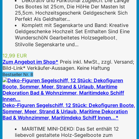
Dekorativ und Funktional Zugleich: Die LäNge
Des Bootes Ist 25cm, Die HöHe Der Masten Ist
25,5cm. Hochzeitsgeschenk Geldgeschenk Sich
Perfekt Als Geldhalter...
Komplett mit Segenskarte und Band: Kreative
Geldgeschenke Hochzeit Set Enthalten Sind Eine
WunderschöN Gearbeitetes Holzsegelboot、
Stilvolle Segenskarte und...
12,99 EUR
Zum Angebot im Shop*
Preis inkl. MwSt., zzgl. Versand;
Bild-Link* Verkäufer-Aussagen. Keine Haftung
Bestseller Nr. 8
Deko-Figuren Segelschiff, 12 Stück: Dekofiguren Boote,
Sommer, Meer, Strand & Urlaub, Maritime Dekoration
Bad & Wohnzimmer, Maritimdeko Schiff Innen...*
MARITIME MINI-DEKO: Das Set enthält 12
liebevoll gestaltete Holz-Segelboote zum