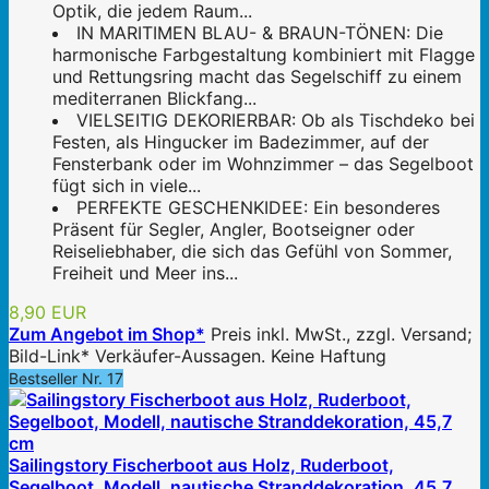
Optik, die jedem Raum...
IN MARITIMEN BLAU- & BRAUN-TÖNEN: Die
harmonische Farbgestaltung kombiniert mit Flagge
und Rettungsring macht das Segelschiff zu einem
mediterranen Blickfang...
VIELSEITIG DEKORIERBAR: Ob als Tischdeko bei
Festen, als Hingucker im Badezimmer, auf der
Fensterbank oder im Wohnzimmer – das Segelboot
fügt sich in viele...
PERFEKTE GESCHENKIDEE: Ein besonderes
Präsent für Segler, Angler, Bootseigner oder
Reiseliebhaber, die sich das Gefühl von Sommer,
Freiheit und Meer ins...
8,90 EUR
Zum Angebot im Shop*
Preis inkl. MwSt., zzgl. Versand;
Bild-Link* Verkäufer-Aussagen. Keine Haftung
Bestseller Nr. 17
Sailingstory Fischerboot aus Holz, Ruderboot,
Segelboot, Modell, nautische Stranddekoration, 45,7