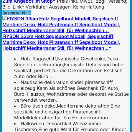
Zum Angebot im Shop*
Preis inkl. MwSt., zzgl. Versand;
Bild-Link* Verkäufer-Aussagen. Keine Haftung
Bestseller Nr. 2
FIYSON 33cm Holz Segelboot Modell, Segelschiff
Maritime Deko, Holz Piratenschiff Segelboot Modell,
Holzschiff Mediterraner Stil, für Weihnachten...*
Holz flaggschiff,Nautische Geschenke,Deko
Segelboot dekoration,Exquisite Details und hohe
Qualität, perfekt für die Dekoration von Esstisch,
Auto oder Büro...
Nautische dekoration,kinder piratenschiff
spielzeug Kann als schönes Geschenk für Auto,
Büro, Haustür, Wohnzimmer oder dekorative Statue
verwendet werden.
Büro tisch deko,Mediterrane dekoration,Eine
spezielle und einzigartige Piratenschiff-
Modelldekoration für Ihre Heimdekoration.
Halloween Dekoartikel,Wohnzimmer
Tischdeko,Eine gute Wahl für Freunde oder Kinder.