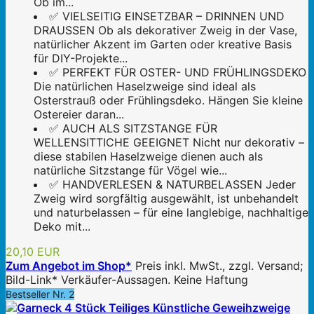
Ob im...
✅ VIELSEITIG EINSETZBAR – DRINNEN UND
DRAUSSEN Ob als dekorativer Zweig in der Vase,
natürlicher Akzent im Garten oder kreative Basis
für DIY-Projekte...
✅ PERFEKT FÜR OSTER- UND FRÜHLINGSDEKO
Die natürlichen Haselzweige sind ideal als
Osterstrauß oder Frühlingsdeko. Hängen Sie kleine
Ostereier daran...
✅ AUCH ALS SITZSTANGE FÜR
WELLENSITTICHE GEEIGNET Nicht nur dekorativ –
diese stabilen Haselzweige dienen auch als
natürliche Sitzstange für Vögel wie...
✅ HANDVERLESEN & NATURBELASSEN Jeder
Zweig wird sorgfältig ausgewählt, ist unbehandelt
und naturbelassen – für eine langlebige, nachhaltige
Deko mit...
20,10 EUR
Zum Angebot im Shop*
Preis inkl. MwSt., zzgl. Versand;
Bild-Link* Verkäufer-Aussagen. Keine Haftung
Bestseller Nr. 2