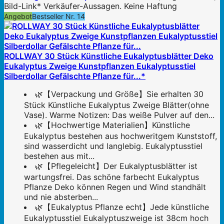
Bild-Link* Verkäufer-Aussagen. Keine Haftung
Angebot
Bestseller Nr. 14
ROLLWAY 30 Stück Künstliche Eukalyptusblätter Deko
Eukalyptus Zweige Kunstpflanzen Eukalyptusstiel
Silberdollar Gefälschte Pflanze für...*
🌿【Verpackung und Größe】Sie erhalten 30
Stück Künstliche Eukalyptus Zweige Blätter(ohne
Vase). Warme Notizen: Das weiße Pulver auf den...
🌿【Hochwertige Materialien】Künstliche
Eukalyptus bestehen aus hochweritgem Kunststoff,
sind wasserdicht und langlebig. Eukalyptusstiel
bestehen aus mit...
🌿【Pflegeleicht】Der Eukalyptusblätter ist
wartungsfrei. Das schöne farbecht Eukalyptus
Pflanze Deko können Regen und Wind standhält
und nie absterben...
🌿【Eukalyptus Pflanze echt】Jede künstliche
Eukalyptusstiel Eukalyptuszweige ist 38cm hoch