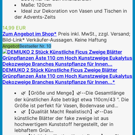
Maße: 120cm
Ideal zur Dekoration von Vasen und Tischen in
der Advents-Zeits
14,99 EUR
Zum Angebot im Shop*
Preis inkl. MwSt., zzgl. Versand;
Bild-Link* Verkäufer-Aussagen. Keine Haftung
Angebot
Bestseller Nr. 10
DEMIUKO 2 Stück Künstliche Ficus Zweige Blätter
Grünpflanzen Äste 110 cm Hoch Kunstzweige Eukalytus
Dekozweige Branches Kunstpflanze für Innen...*
🌿【Größe und Menge】🌿--Die Gesamtlänge
der künstlichen Äste beträgt etwa 110cm/43 ". Die
Größe ist perfekt für Vasen, Bodenvase und...
🌿【Qualität Macht Realistisch】🌿--Das
künstliche Blätter der fake zweige ist aus
hochwertigem Kunststoff hergestellt, der in
lebhaftem Grün...