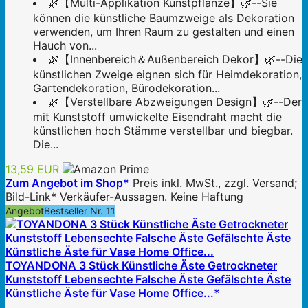
🌿【Multi-Applikation Kunstpflanze】🌿--Sie
können die künstliche Baumzweige als Dekoration
verwenden, um Ihren Raum zu gestalten und einen
Hauch von...
🌿【Innenbereich＆Außenbereich Dekor】🌿--Die
künstlichen Zweige eignen sich für Heimdekoration,
Gartendekoration, Bürodekoration...
🌿【Verstellbare Abzweigungen Design】🌿--Der
mit Kunststoff umwickelte Eisendraht macht die
künstlichen hoch Stämme verstellbar und biegbar.
Die...
13,59 EUR
Zum Angebot im Shop*
Preis inkl. MwSt., zzgl. Versand;
Bild-Link* Verkäufer-Aussagen. Keine Haftung
Angebot
Bestseller Nr. 11
TOYANDONA 3 Stück Künstliche Äste Getrockneter
Kunststoff Lebensechte Falsche Äste Gefälschte Äste
Künstliche Äste für Vase Home Office...*