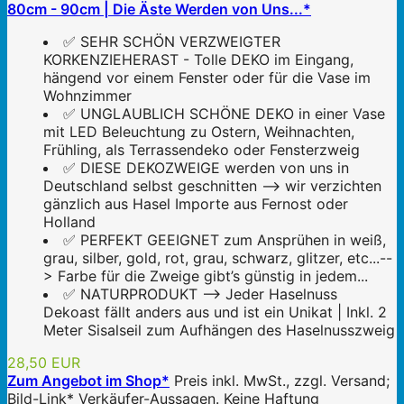
80cm - 90cm | Die Äste Werden von Uns...*
✅ SEHR SCHÖN VERZWEIGTER
KORKENZIEHERAST - Tolle DEKO im Eingang,
hängend vor einem Fenster oder für die Vase im
Wohnzimmer
✅ ️UNGLAUBLICH SCHÖNE DEKO in einer Vase
mit LED Beleuchtung zu Ostern, Weihnachten,
Frühling, als Terrassendeko oder Fensterzweig
✅ DIESE DEKOZWEIGE werden von uns in
Deutschland selbst geschnitten --> wir verzichten
gänzlich aus Hasel Importe aus Fernost oder
Holland
✅ PERFEKT GEEIGNET zum Ansprühen in weiß,
grau, silber, gold, rot, grau, schwarz, glitzer, etc...--
> Farbe für die Zweige gibt’s günstig in jedem...
✅ NATURPRODUKT --> Jeder Haselnuss
Dekoast fällt anders aus und ist ein Unikat | Inkl. 2
Meter Sisalseil zum Aufhängen des Haselnusszweig
28,50 EUR
Zum Angebot im Shop*
Preis inkl. MwSt., zzgl. Versand;
Bild-Link* Verkäufer-Aussagen. Keine Haftung