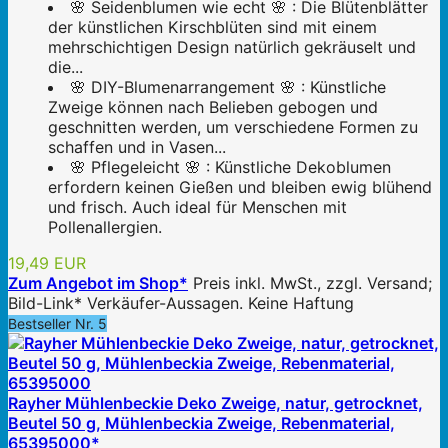
🌸 Seidenblumen wie echt 🌸 : Die Blütenblätter
der künstlichen Kirschblüten sind mit einem
mehrschichtigen Design natürlich gekräuselt und
die...
🌸 DIY-Blumenarrangement 🌸 : Künstliche
Zweige können nach Belieben gebogen und
geschnitten werden, um verschiedene Formen zu
schaffen und in Vasen...
🌸 Pflegeleicht 🌸 : Künstliche Dekoblumen
erfordern keinen Gießen und bleiben ewig blühend
und frisch. Auch ideal für Menschen mit
Pollenallergien.
19,49 EUR
Zum Angebot im Shop*
Preis inkl. MwSt., zzgl. Versand;
Bild-Link* Verkäufer-Aussagen. Keine Haftung
Bestseller Nr. 5
Rayher Mühlenbeckie Deko Zweige, natur, getrocknet,
Beutel 50 g, Mühlenbeckia Zweige, Rebenmaterial,
65395000*