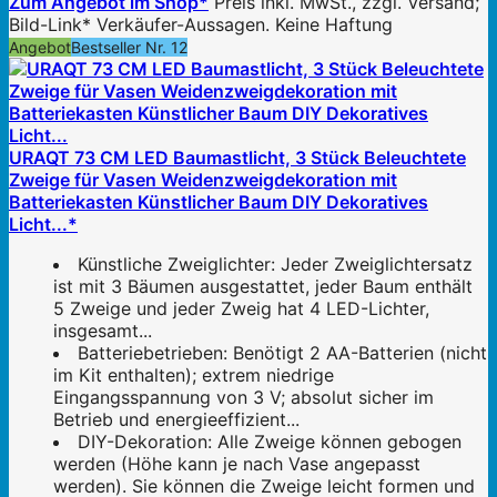
Zum Angebot im Shop*
Preis inkl. MwSt., zzgl. Versand;
Bild-Link* Verkäufer-Aussagen. Keine Haftung
Angebot
Bestseller Nr. 12
URAQT 73 CM LED Baumastlicht, 3 Stück Beleuchtete
Zweige für Vasen Weidenzweigdekoration mit
Batteriekasten Künstlicher Baum DIY Dekoratives
Licht...*
Künstliche Zweiglichter: Jeder Zweiglichtersatz
ist mit 3 Bäumen ausgestattet, jeder Baum enthält
5 Zweige und jeder Zweig hat 4 LED-Lichter,
insgesamt...
Batteriebetrieben: Benötigt 2 AA-Batterien (nicht
im Kit enthalten); extrem niedrige
Eingangsspannung von 3 V; absolut sicher im
Betrieb und energieeffizient...
DIY-Dekoration: Alle Zweige können gebogen
werden (Höhe kann je nach Vase angepasst
werden). Sie können die Zweige leicht formen und