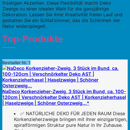
frostigen Akzenten. Diese Flexibilität macht Deko
Zweige zu einer idealen Wahl für die ganzjährige
Dekoration. Lassen Sie Ihrer Kreativität freien Lauf und
gestalten Sie ein Schlafzimmer, das die Schönheit der
Natur widerspiegelt.
Top-Produkte
Bestseller Nr. 1
NaDeco Korkenzieher-Zweig, 3 Stück im Bund, ca. 100-
120cm | Verschnörkelter Deko AST | Korkenzieherhasel
| Haselzweige | Schöner Osterzweig...*
✅ NATÜRLICHE DEKO FÜR JEDEN RAUM Diese
Korkenzieherzweige bringen mit ihrer einzigartigen,
spiralförmigen Struktur pure Natur in Ihr Zuhause.