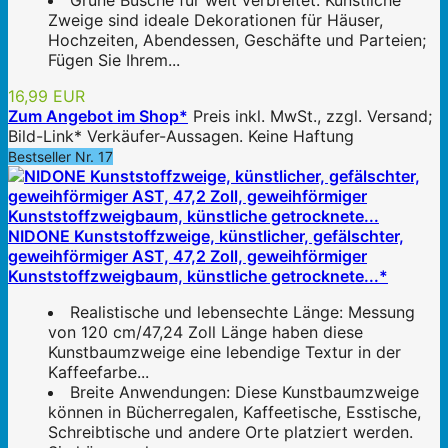
Grüne Büsche für weit verbreitet: Künstliche
Zweige sind ideale Dekorationen für Häuser,
Hochzeiten, Abendessen, Geschäfte und Parteien;
Fügen Sie Ihrem...
16,99 EUR
Zum Angebot im Shop*
Preis inkl. MwSt., zzgl. Versand;
Bild-Link* Verkäufer-Aussagen. Keine Haftung
Bestseller Nr. 17
NIDONE Kunststoffzweige, künstlicher, gefälschter,
geweihförmiger AST, 47,2 Zoll, geweihförmiger
Kunststoffzweigbaum, künstliche getrocknete...*
Realistische und lebensechte Länge: Messung
von 120 cm/47,24 Zoll Länge haben diese
Kunstbaumzweige eine lebendige Textur in der
Kaffeefarbe...
Breite Anwendungen: Diese Kunstbaumzweige
können in Bücherregalen, Kaffeetische, Esstische,
Schreibtische und andere Orte platziert werden.