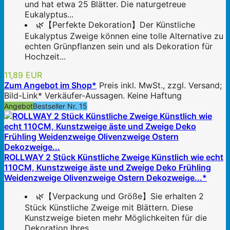
und hat etwa 25 Blätter. Die naturgetreue
Eukalyptus...
🌿【Perfekte Dekoration】Der Künstliche
Eukalyptus Zweige können eine tolle Alternative zu
echten Grünpflanzen sein und als Dekoration für
Hochzeit...
11,89 EUR
Zum Angebot im Shop*
Preis inkl. MwSt., zzgl. Versand;
Bild-Link* Verkäufer-Aussagen. Keine Haftung
Angebot
Bestseller Nr. 15
ROLLWAY 2 Stück Künstliche Zweige Künstlich wie echt
110CM, Kunstzweige äste und Zweige Deko Frühling
Weidenzweige Olivenzweige Ostern Dekozweige...*
🌿【Verpackung und Größe】Sie erhalten 2
Stück Künstliche Zweige mit Blättern. Diese
Kunstzweige bieten mehr Möglichkeiten für die
Dekoration Ihres...