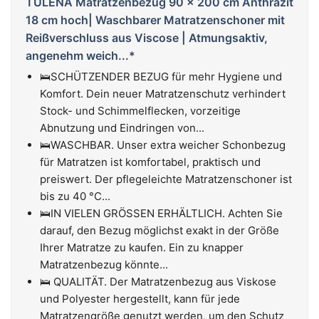
TULENA Matratzenbezug 90 x 200 cm Anthrazit
18 cm hoch| Waschbarer Matratzenschoner mit
Reißverschluss aus Viscose | Atmungsaktiv,
angenehm weich...*
🛌SCHÜTZENDER BEZUG für mehr Hygiene und
Komfort. Dein neuer Matratzenschutz verhindert
Stock- und Schimmelflecken, vorzeitige
Abnutzung und Eindringen von...
🛌WASCHBAR. Unser extra weicher Schonbezug
für Matratzen ist komfortabel, praktisch und
preiswert. Der pflegeleichte Matratzenschoner ist
bis zu 40 °C...
🛌IN VIELEN GRÖSSEN ERHÄLTLICH. Achten Sie
darauf, den Bezug möglichst exakt in der Größe
Ihrer Matratze zu kaufen. Ein zu knapper
Matratzenbezug könnte...
🛌 QUALITÄT. Der Matratzenbezug aus Viskose
und Polyester hergestellt, kann für jede
Matratzengröße genutzt werden, um den Schutz