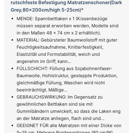
rutschfeste Befestigung Matratzenschoner(Dark
Grey,80x200cm/high 5-25cm)*
MENGE: Spannbettlaken x 1 (Kissenbezüge
müssen separat erworben werden, Modelle sind
in den Maßen 48 x 74 cm x 2 erhältlich).
MATERIAL: Gebürsteter Baumwollstoff mit guter
Feuchtigkeitsaufnahme, Knitterfestigkeit,
Elastizität und Formstabilität, weich und
angenehm im Griff, kann...
FÜLLSCHICHT: Füllung aus Sojabohnenfaser-
Baumwolle, Hohlstruktur, gesteppte Produktion,
gleichmäßige Füllung, Waschen wird nicht
beeinträchtigt. Mäßige...
GEBRAUCHSWIRKUNG: Im Gegensatz zu
gewöhnlichen Bettlaken sind sie mit
Gummibändern umwickelt, so dass die Laken eng
an der Matratze anliegen, flach sind und...
GEEIGNET FÜR alle Matratzen mit einer Dicke von
5–25 cm. Mehrere Breitenoptionen (80 cm/90