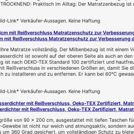
NEND: Praktisch im Alltag: Der Matratzenbezug ist mas
 Bild-Link* Verkäufer-Aussagen. Keine Haftung
it Reißverschluss Matratzenschutz zur Verbesserung des
e Matratze vollständig. Der Milbenbezug ist mit einem Ver
serdicht ist sowohl auf der oberen Seite als auch an den v
g ist nach OEKO-TEX Standard 100 zertifiziert und hautfreun
t Reißverschluss in verschiedenen Größen an, damit Sie die
h zu installieren und zu entfernen. Er kann bei 60°C gewas
 Bild-Link* Verkäufer-Aussagen. Keine Haftung
dichter mit Reißverschluss, Oeko-TEX Zertifiziert, Matr
größe von 90 x 200 cm, ausgestattet mit tiefen Taschen fü
-Gewebe ist nicht nur weich und atmungsaktiv, sondern auc
s um 360 Grad gesichert, um vollständigen Schutz zu biete