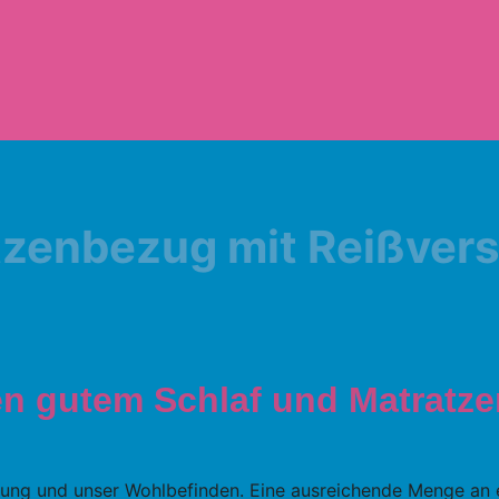
zenbezug mit Reißver
 gutem Schlaf und Matratze
holung und unser Wohlbefinden. Eine ausreichende Menge an 