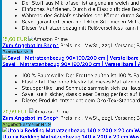
Der Stoff aus Mikrofaser ist angenehm weich und v
Einfaches Aufziehen. Durch die Elastizität des Be
Während des Schlafs scheidet der Körper durch Sc
Savel garantiert einen perfekten Sitz diesen Mat
Dieser Matratzenbezug mit Reißverschluss kann i
15,60 EUR
Zum Angebot im Shop*
Preis inkl. MwSt., zzgl. Versand;
Bestseller Nr. 8
Savel - Matratzenbezug 90x190/200 cm | Verstellbare | A
100 % Baumwolle: Der Frottee außen ist 100 % Baum
Elastizität: Die hohe Elastizität dieses Matratzen
Staubpartikel und Schmutz sammeln sich zu Hause
Savel stellt sicher, dass dieser Bezug perfekt auf
Dieses Produkt entspricht dem Öko-Tex-Standard
20,99 EUR
Zum Angebot im Shop*
Preis inkl. MwSt., zzgl. Versand;
Angebot
Bestseller Nr. 9
Utopia Bedding Matratzenbezug 140 x 200 x 20 cm Wasser