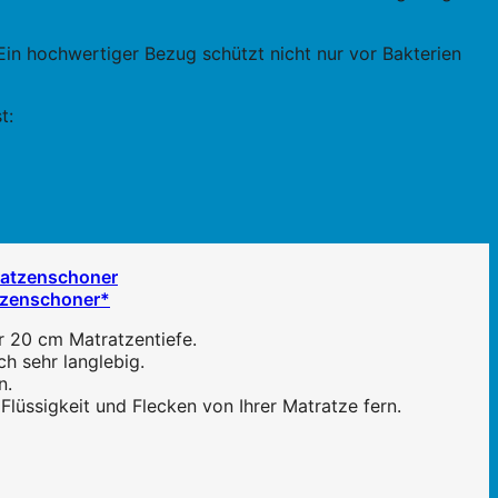
Ein hochwertiger Bezug schützt nicht nur vor Bakterien
t:
atzenschoner*
r 20 cm Matratzentiefe.
h sehr langlebig.
n.
lüssigkeit und Flecken von Ihrer Matratze fern.