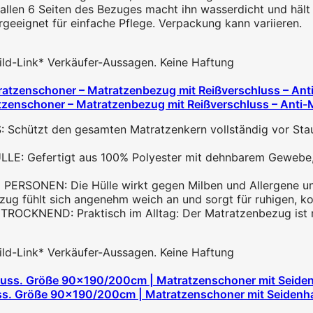
len 6 Seiten des Bezuges macht ihn wasserdicht und hält F
eeignet für einfache Pflege. Verpackung kann variieren.
 Bild-Link* Verkäufer-Aussagen. Keine Haftung
zenschoner – Matratzenbezug mit Reißverschluss – Anti-
tzt den gesamten Matratzenkern vollständig vor Staub, 
Gefertigt aus 100% Polyester mit dehnbarem Gewebe, d
ONEN: Die Hülle wirkt gegen Milben und Allergene und eig
hlt sich angenehm weich an und sorgt für ruhigen, komf
NEND: Praktisch im Alltag: Der Matratzenbezug ist mas
 Bild-Link* Verkäufer-Aussagen. Keine Haftung
ss. Größe 90x190/200cm | Matratzenschoner mit Seidenhap