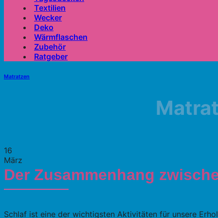
Textilien
Wecker
Deko
Wärmflaschen
Zubehör
Ratgeber
Matratzen
Matrat
16
März
Der Zusammenhang zwischen
Schlaf ist eine der wichtigsten Aktivitäten für unsere Er