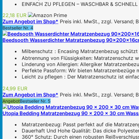
EINFACH ZU PFLEGEN – WASCHBAR & SCHNELL TROCK
22,18 EUR
Zum Angebot im Shop*
Preis inkl. MwSt., zzgl. Versand;
Bestseller Nr. 4
Beedsooth Wasserdichter Matratzenbezug 90x200x16cm m
Milbenschutz：Encasing Matratzenbezug schützt Ihr
Abtrennung von Flüssigkeiten: Matratzenschutz was
Linderung von Allergien: Allergiker Matratzenbezu
Perfekte Passform: Wir bieten Matratzenbezüge mi
Leicht zu pflegen：Der Matratzenschutz ist einfac
24,99 EUR
Zum Angebot im Shop*
Preis inkl. MwSt., zzgl. Versand;
Angebot
Bestseller Nr. 5
Utopia Bedding Matratzenbezug 90 x 200 x 30 cm Wasser
Matratzenbezug: Passt perfekt auf die Matratzen
Dauerhaft Und Hohe Qualität: Das dicke Polyester
360° Schutz: Durch einen robusten Reißverschlus