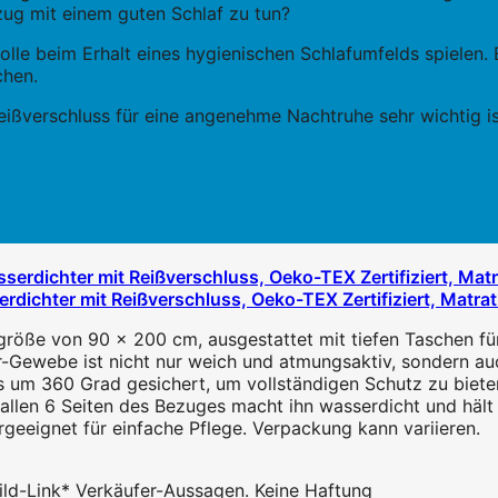
ug mit einem guten Schlaf zu tun?
lle beim Erhalt eines hygienischen Schlafumfelds spielen. 
chen.
ißverschluss für eine angenehme Nachtruhe sehr wichtig is
dichter mit Reißverschluss, Oeko-TEX Zertifiziert, Matr
größe von 90 x 200 cm, ausgestattet mit tiefen Taschen fü
-Gewebe ist nicht nur weich und atmungsaktiv, sondern auc
s um 360 Grad gesichert, um vollständigen Schutz zu biete
len 6 Seiten des Bezuges macht ihn wasserdicht und hält F
eeignet für einfache Pflege. Verpackung kann variieren.
 Bild-Link* Verkäufer-Aussagen. Keine Haftung