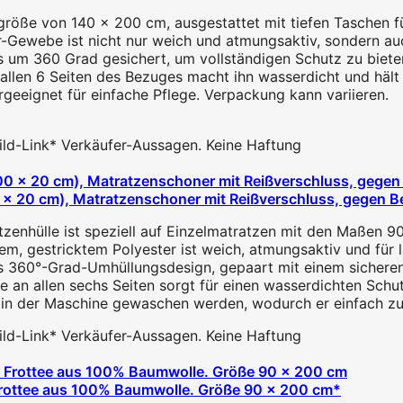
größe von 140 x 200 cm, ausgestattet mit tiefen Taschen f
-Gewebe ist nicht nur weich und atmungsaktiv, sondern auc
s um 360 Grad gesichert, um vollständigen Schutz zu biete
len 6 Seiten des Bezuges macht ihn wasserdicht und hält F
eeignet für einfache Pflege. Verpackung kann variieren.
 Bild-Link* Verkäufer-Aussagen. Keine Haftung
x 20 cm), Matratzenschoner mit Reißverschluss, gegen B
zenhülle ist speziell auf Einzelmatratzen mit den Maßen 90
em, gestricktem Polyester ist weich, atmungsaktiv und für 
360°-Grad-Umhüllungsdesign, gepaart mit einem sicheren R
an allen sechs Seiten sorgt für einen wasserdichten Schutz
 in der Maschine gewaschen werden, wodurch er einfach zu p
 Bild-Link* Verkäufer-Aussagen. Keine Haftung
 Frottee aus 100% Baumwolle. Größe 90 x 200 cm*