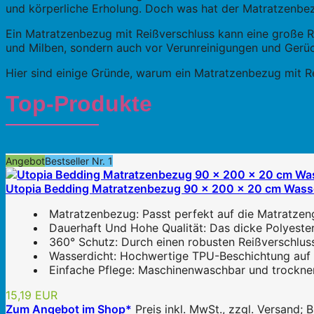
und körperliche Erholung. Doch was hat der Matratzenbez
Ein Matratzenbezug mit Reißverschluss kann eine große Ro
und Milben, sondern auch vor Verunreinigungen und Gerü
Hier sind einige Gründe, warum ein Matratzenbezug mit Re
Top-Produkte
Angebot
Bestseller Nr. 1
Utopia Bedding Matratzenbezug 90 x 200 x 20 cm Wasser
Matratzenbezug: Passt perfekt auf die Matratzen
Dauerhaft Und Hohe Qualität: Das dicke Polyester
360° Schutz: Durch einen robusten Reißverschlus
Wasserdicht: Hochwertige TPU-Beschichtung auf al
Einfache Pflege: Maschinenwaschbar und trocknerg
15,19 EUR
Zum Angebot im Shop*
Preis inkl. MwSt., zzgl. Versand;