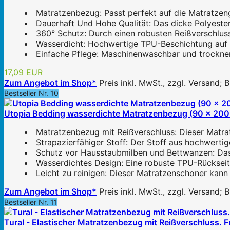
Matratzenbezug: Passt perfekt auf die Matratzen
Dauerhaft Und Hohe Qualität: Das dicke Polyester
360° Schutz: Durch einen robusten Reißverschlus
Wasserdicht: Hochwertige TPU-Beschichtung auf al
Einfache Pflege: Maschinenwaschbar und trocknerg
17,09 EUR
Zum Angebot im Shop*
Preis inkl. MwSt., zzgl. Versand;
Bestseller Nr. 10
Utopia Bedding wasserdichte Matratzenbezug (90 x 200 
Matratzenbezug mit Reißverschluss: Dieser Matrat
Strapazierfähiger Stoff: Der Stoff aus hochwertig
Schutz vor Hausstaubmilben und Bettwanzen: Das 
Wasserdichtes Design: Eine robuste TPU-Rückseite 
Leicht zu reinigen: Dieser Matratzenschoner kann
Zum Angebot im Shop*
Preis inkl. MwSt., zzgl. Versand;
Bestseller Nr. 11
Tural - Elastischer Matratzenbezug mit Reißverschluss.