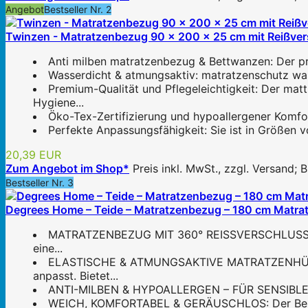
Angebot
Bestseller Nr. 2
Twinzen - Matratzenbezug 90 x 200 x 25 cm mit Reißvers
Anti milben matratzenbezug & Bettwanzen: Der pro
Wasserdicht & atmungsaktiv: matratzenschutz was
Premium-Qualität und Pflegeleichtigkeit: Der ma
Hygiene...
Öko-Tex-Zertifizierung und hypoallergener Komfor
Perfekte Anpassungsfähigkeit: Sie ist in Größen 
20,39 EUR
Zum Angebot im Shop*
Preis inkl. MwSt., zzgl. Versand;
Bestseller Nr. 3
Degrees Home – Teide – Matratzenbezug – 180 cm Matrat
MATRATZENBEZUG MIT 360° REISSVERSCHLUSS: Schü
eine...
ELASTISCHE & ATMUNGSAKTIVE MATRATZENHÜLLE: 
anpasst. Bietet...
ANTI-MILBEN & HYPOALLERGEN – FÜR SENSIBLE PERS
WEICH, KOMFORTABEL & GERÄUSCHLOS: Der Bezug fü