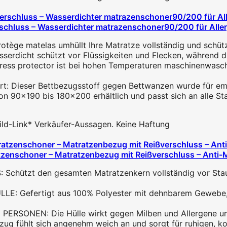
chluss – Wasserdichter matrazenschoner90/200 für Allerg
tège matelas umhüllt Ihre Matratze vollständig und schütz
serdicht schützt vor Flüssigkeiten und Flecken, während d
ttress protector ist bei hohen Temperaturen maschinenwasc
t: Dieser Bettbezugsstoff gegen Bettwanzen wurde für empfi
von 90x190 bis 180x200 erhältlich und passt sich an alle S
 Bild-Link* Verkäufer-Aussagen. Keine Haftung
zenschoner – Matratzenbezug mit Reißverschluss – Anti-
tzt den gesamten Matratzenkern vollständig vor Staub, 
Gefertigt aus 100% Polyester mit dehnbarem Gewebe, d
ONEN: Die Hülle wirkt gegen Milben und Allergene und eig
hlt sich angenehm weich an und sorgt für ruhigen, komf