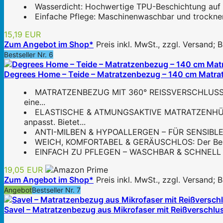
Wasserdicht: Hochwertige TPU-Beschichtung auf al
Einfache Pflege: Maschinenwaschbar und trocknerg
15,19 EUR
Zum Angebot im Shop*
Preis inkl. MwSt., zzgl. Versand;
Bestseller Nr. 6
Degrees Home – Teide – Matratzenbezug – 140 cm Matrat
MATRATZENBEZUG MIT 360° REISSVERSCHLUSS: Schü
eine...
ELASTISCHE & ATMUNGSAKTIVE MATRATZENHÜLLE: 
anpasst. Bietet...
ANTI-MILBEN & HYPOALLERGEN – FÜR SENSIBLE PERS
WEICH, KOMFORTABEL & GERÄUSCHLOS: Der Bezug fü
EINFACH ZU PFLEGEN – WASCHBAR & SCHNELL TROCK
19,05 EUR
Zum Angebot im Shop*
Preis inkl. MwSt., zzgl. Versand;
Angebot
Bestseller Nr. 7
Savel – Matratzenbezug aus Mikrofaser mit Reißverschlu