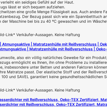
erleiht ein seidiges Gefühl auf der Haut.
zugs lässt er sich bequem aufziehen.
hwitzen eine große Menge Flüssigkeit aus. Auch andere Fak
ratzenbezug. Der Bezug passt sich wie ein Spannbetttuch an
n der Maschine bei bis zu 40 ºC gewaschen und im Wäschet
 Bild-Link* Verkäufer-Aussagen. Keine Haftung
tmungsaktive | Matratzenhülle mit Reißverschluss | Oeko-T
wolle, also ein völlig natürliches Gewebe für ein Produkt,
bezugs ermöglicht es Ihnen, ihn ohne Probleme zu installiere
, insbesondere unter Betten und anderen Faktoren können I
 Ihre Matratze passt. Der elastische Stoff und der Reißvers
 100 und SAVEL garantiert keine gesundheitsschädlichen S
 Bild-Link* Verkäufer-Aussagen. Keine Haftung
dichter mit Reißverschluss, Oeko-TEX Zertifiziert, Matr