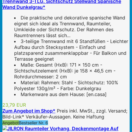
Trennwand 3-TLG. Sichtschutz Stellwand Spanische
Wand Dunkelgrau*
Die praktische und dekorative spanische Wand
eignet sich ideal als Trennwand, Raumteiler,
Umkleide oder Sichtschutz. Der Rahmen des
Raumtrenners lässt sich...
3-teilige Trennwand mit 6 Standfüßen - Leichter
Aufbau durch Stecksystem - Einfach und
platzsparend zusammenklappbar - Für Balkon und
Terrasse geeignet
Maße: Gesamt (HxB): 171 x 150 cm -
Sichtschutzelement (HxB): je 158 x 46,5 cm -
Rohrdurchmesser: 2 cm
Material: Rahmen: Stahl - Sichtschutz: 100%
Polyester 130g/m² - Farbe: Dunkelgrau
Markenware aus dem Hause: [en.casa]
23,79 EUR
Zum Angebot im Shop*
Preis inkl. MwSt., zzgl. Versand;
Bild-Link* Verkäufer-Aussagen. Keine Haftung
Angebot
Bestseller Nr. 6