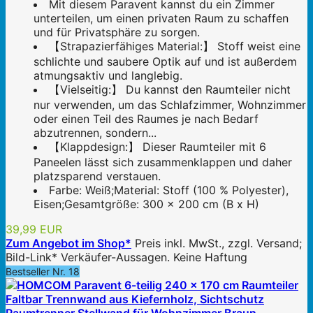
Mit diesem Paravent kannst du ein Zimmer
unterteilen, um einen privaten Raum zu schaffen
und für Privatsphäre zu sorgen.
【Strapazierfähiges Material:】 Stoff weist eine
schlichte und saubere Optik auf und ist außerdem
atmungsaktiv und langlebig.
【Vielseitig:】 Du kannst den Raumteiler nicht
nur verwenden, um das Schlafzimmer, Wohnzimmer
oder einen Teil des Raumes je nach Bedarf
abzutrennen, sondern...
【Klappdesign:】 Dieser Raumteiler mit 6
Paneelen lässt sich zusammenklappen und daher
platzsparend verstauen.
Farbe: Weiß;Material: Stoff (100 % Polyester),
Eisen;Gesamtgröße: 300 x 200 cm (B x H)
39,99 EUR
Zum Angebot im Shop*
Preis inkl. MwSt., zzgl. Versand;
Bild-Link* Verkäufer-Aussagen. Keine Haftung
Bestseller Nr. 18