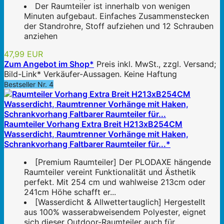
Der Raumteiler ist innerhalb von wenigen
Minuten aufgebaut. Einfaches Zusammenstecken
der Standrohre, Stoff aufziehen und 12 Schrauben
anziehen
47,99 EUR
Zum Angebot im Shop*
Preis inkl. MwSt., zzgl. Versand;
Bild-Link* Verkäufer-Aussagen. Keine Haftung
Bestseller Nr. 4
Raumteiler Vorhang Extra Breit H213xB254CM
Wasserdicht, Raumtrenner Vorhänge mit Haken,
Schrankvorhang Faltbarer Raumteiler für...*
[Premium Raumteiler] Der PLODAXE hängende
Raumteiler vereint Funktionalität und Ästhetik
perfekt. Mit 254 cm und wahlweise 213cm oder
241cm Höhe schafft er...
[Wasserdicht & Allwettertauglich] Hergestellt
aus 100% wasserabweisendem Polyester, eignet
sich dieser Outdoor-Raumteiler auch für