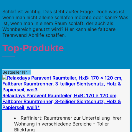
Schlaf ist wichtig. Das steht außer Frage. Doch was ist,
wenn man nicht alleine schlafen möchte oder kann? Was
ist, wenn man in einem Raum schläft, der auch als
Wohnbereich genutzt wird? Hier kann eine faltbare
Trennwand Abhilfe schaffen.
Top-Produkte
Bestseller Nr. 1
Relaxdays Paravent Raumteiler, HxB: 170 x 120 cm,
Faltbarer Raumtrenner, 3-teiliger Sichtschutz, Holz &
Papierseil, weiß*
Raffiniert: Raumtrenner zur Unterteilung Ihrer
Wohnung in verschiedene Bereiche - Toller
Blickfang