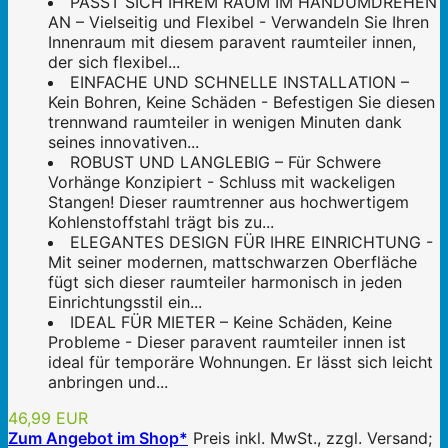
PASST SICH IHREM RAUM IM HANDUMDREHEN
AN – Vielseitig und Flexibel - Verwandeln Sie Ihren
Innenraum mit diesem paravent raumteiler innen,
der sich flexibel...
EINFACHE UND SCHNELLE INSTALLATION –
Kein Bohren, Keine Schäden - Befestigen Sie diesen
trennwand raumteiler in wenigen Minuten dank
seines innovativen...
ROBUST UND LANGLEBIG – Für Schwere
Vorhänge Konzipiert - Schluss mit wackeligen
Stangen! Dieser raumtrenner aus hochwertigem
Kohlenstoffstahl trägt bis zu...
ELEGANTES DESIGN FÜR IHRE EINRICHTUNG -
Mit seiner modernen, mattschwarzen Oberfläche
fügt sich dieser raumteiler harmonisch in jeden
Einrichtungsstil ein...
IDEAL FÜR MIETER – Keine Schäden, Keine
Probleme - Dieser paravent raumteiler innen ist
ideal für temporäre Wohnungen. Er lässt sich leicht
anbringen und...
46,99 EUR
Zum Angebot im Shop*
Preis inkl. MwSt., zzgl. Versand;