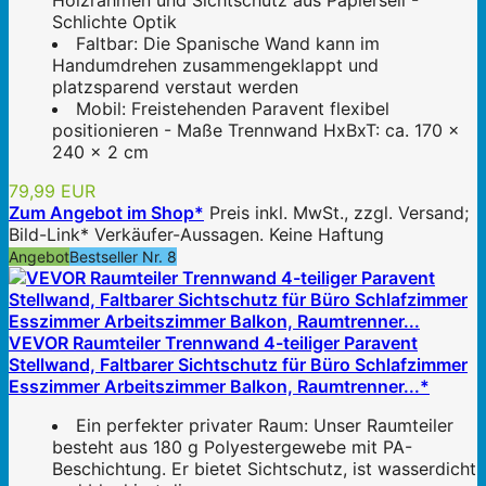
Holzrahmen und Sichtschutz aus Papierseil -
Schlichte Optik
Faltbar: Die Spanische Wand kann im
Handumdrehen zusammengeklappt und
platzsparend verstaut werden
Mobil: Freistehenden Paravent flexibel
positionieren - Maße Trennwand HxBxT: ca. 170 x
240 x 2 cm
79,99 EUR
Zum Angebot im Shop*
Preis inkl. MwSt., zzgl. Versand;
Bild-Link* Verkäufer-Aussagen. Keine Haftung
Angebot
Bestseller Nr. 8
VEVOR Raumteiler Trennwand 4-teiliger Paravent
Stellwand, Faltbarer Sichtschutz für Büro Schlafzimmer
Esszimmer Arbeitszimmer Balkon, Raumtrenner...*
Ein perfekter privater Raum: Unser Raumteiler
besteht aus 180 g Polyestergewebe mit PA-
Beschichtung. Er bietet Sichtschutz, ist wasserdicht