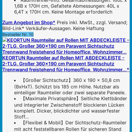
Raumtrenner-Info: Gesamtabmessungen: 160L x
1,6B x 170H cm, Gefaltete Abmessungen: 40L x
6,4T x 170H cm. Keine Montage erforderlich
Zum Angebot im Shop*
Preis inkl. MwSt., zzgl. Versand;
Bild-Link* Verkäufer-Aussagen. Keine Haftung
Bestseller Nr. 10
KEORTUN Raumteiler auf Rollen MIT ABDECKLEISTE -
2-TLG. Großer 360x190 cm Paravent Sichtschutz
Trennwand freistehend für Homeoffice, Wohnzimmer...*
【Großer Sichtschutz】360 x 190 x 50,8 cm
(BxHxT). Schützt bis 185 cm Höhe. Nutzbar als
einteiliger Raumteiler oder zwei separate Paneele.
【Maximale Privatsphäre】Seitliche Klettbänder
und integrierter Zwischenstoff blockieren Lücken
komplett. Dicker, blickdichter und wasserfester
Stoff...
【Flexibel & Mobil】Der Sichtschutz-Raumteiler
mit acht feststellbaren Rollen für sicheren Stand