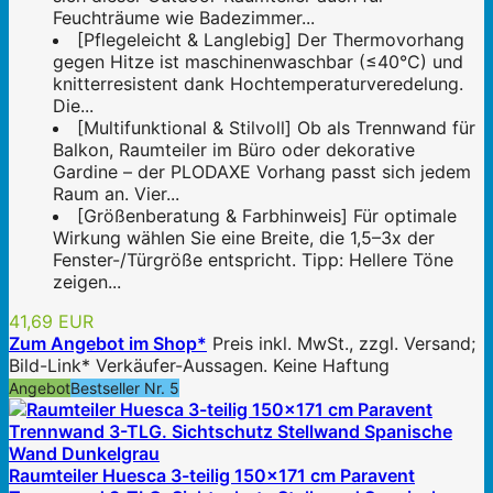
Feuchträume wie Badezimmer...
[Pflegeleicht & Langlebig] Der Thermovorhang
gegen Hitze ist maschinenwaschbar (≤40°C) und
knitterresistent dank Hochtemperaturveredelung.
Die...
[Multifunktional & Stilvoll] Ob als Trennwand für
Balkon, Raumteiler im Büro oder dekorative
Gardine – der PLODAXE Vorhang passt sich jedem
Raum an. Vier...
[Größenberatung & Farbhinweis] Für optimale
Wirkung wählen Sie eine Breite, die 1,5–3x der
Fenster-/Türgröße entspricht. Tipp: Hellere Töne
zeigen...
41,69 EUR
Zum Angebot im Shop*
Preis inkl. MwSt., zzgl. Versand;
Bild-Link* Verkäufer-Aussagen. Keine Haftung
Angebot
Bestseller Nr. 5
Raumteiler Huesca 3-teilig 150x171 cm Paravent