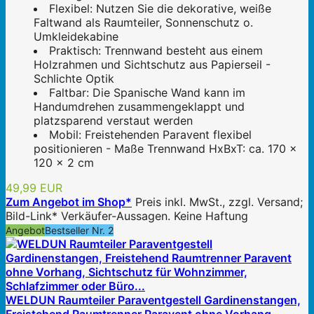
Flexibel: Nutzen Sie die dekorative, weiße
Faltwand als Raumteiler, Sonnenschutz o.
Umkleidekabine
Praktisch: Trennwand besteht aus einem
Holzrahmen und Sichtschutz aus Papierseil -
Schlichte Optik
Faltbar: Die Spanische Wand kann im
Handumdrehen zusammengeklappt und
platzsparend verstaut werden
Mobil: Freistehenden Paravent flexibel
positionieren - Maße Trennwand HxBxT: ca. 170 x
120 x 2 cm
49,99 EUR
Zum Angebot im Shop*
Preis inkl. MwSt., zzgl. Versand;
Bild-Link* Verkäufer-Aussagen. Keine Haftung
Angebot
Bestseller Nr. 2
WELDUN Raumteiler Paraventgestell Gardinenstangen,