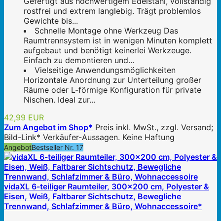
Gefertigt aus hochwertigem Edelstahl, vollständig
rostfrei und extrem langlebig. Trägt problemlos
Gewichte bis...
Schnelle Montage ohne Werkzeug Das
Raumtrennsystem ist in wenigen Minuten komplett
aufgebaut und benötigt keinerlei Werkzeuge.
Einfach zu demontieren und...
Vielseitige Anwendungsmöglichkeiten
Horizontale Anordnung zur Unterteilung großer
Räume oder L-förmige Konfiguration für private
Nischen. Ideal zur...
42,99 EUR
Zum Angebot im Shop*
Preis inkl. MwSt., zzgl. Versand;
Bild-Link* Verkäufer-Aussagen. Keine Haftung
Angebot
Bestseller Nr. 17
vidaXL 6-teiliger Raumteiler, 300x200 cm, Polyester &
Eisen, Weiß, Faltbarer Sichtschutz, Bewegliche
Trennwand, Schlafzimmer & Büro, Wohnaccessoire*