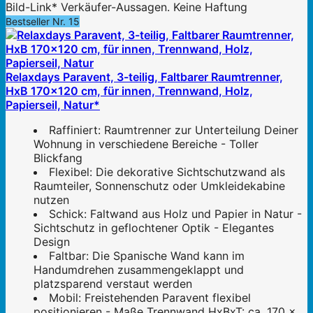
Bild-Link* Verkäufer-Aussagen. Keine Haftung
Bestseller Nr. 15
Relaxdays Paravent, 3-teilig, Faltbarer Raumtrenner,
HxB 170x120 cm, für innen, Trennwand, Holz,
Papierseil, Natur*
Raffiniert: Raumtrenner zur Unterteilung Deiner
Wohnung in verschiedene Bereiche - Toller
Blickfang
Flexibel: Die dekorative Sichtschutzwand als
Raumteiler, Sonnenschutz oder Umkleidekabine
nutzen
Schick: Faltwand aus Holz und Papier in Natur -
Sichtschutz in geflochtener Optik - Elegantes
Design
Faltbar: Die Spanische Wand kann im
Handumdrehen zusammengeklappt und
platzsparend verstaut werden
Mobil: Freistehenden Paravent flexibel
positionieren - Maße Trennwand HxBxT: ca. 170 x