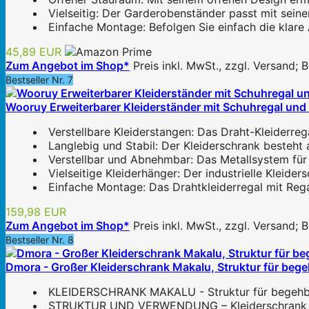
Vielseitig: Der Garderobenständer passt mit seine
Einfache Montage: Befolgen Sie einfach die klare
45,89 EUR
Zum Angebot im Shop*
Preis inkl. MwSt., zzgl. Versand;
Bestseller Nr. 7
Wooruy Erweiterbarer Kleiderständer mit Schuhregal und 
Verstellbare Kleiderstangen: Das Draht-Kleiderre
Langlebig und Stabil: Der Kleiderschrank besteht 
Verstellbar und Abnehmbar: Das Metallsystem für 
Vielseitige Kleiderhänger: Der industrielle Kleid
Einfache Montage: Das Drahtkleiderregal mit Regal
159,98 EUR
Zum Angebot im Shop*
Preis inkl. MwSt., zzgl. Versand;
Bestseller Nr. 8
Dmora - Großer Kleiderschrank Makalu, Struktur für bege
KLEIDERSCHRANK MAKALU - Struktur für begehbar
STRUKTUR UND VERWENDUNG – Kleiderschrank kompl