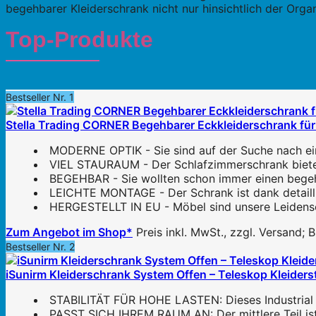
begehbarer Kleiderschrank nicht nur hinsichtlich der Orga
Top-Produkte
Bestseller Nr. 1
Stella Trading CORNER Begehbarer Eckkleiderschrank für 
MODERNE OPTIK - Sie sind auf der Suche nach ei
VIEL STAURAUM - Der Schlafzimmerschrank bietet
BEGEHBAR - Sie wollten schon immer einen begehb
LEICHTE MONTAGE - Der Schrank ist dank detaillier
HERGESTELLT IN EU - Möbel sind unsere Leidenscha
Zum Angebot im Shop*
Preis inkl. MwSt., zzgl. Versand;
Bestseller Nr. 2
iSunirm Kleiderschrank System Offen – Teleskop Kleiderst
STABILITÄT FÜR HOHE LASTEN: Dieses Industrial Pi
PASST SICH IHREM RAUM AN: Der mittlere Teil ist 