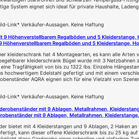
tige System eignet sich ideal für private Haushalte, Laden
 Bild-Link* Verkäufer-Aussagen. Keine Haftung
9 Höhenverstellbarem Regalböden und 5 Kleiderstange, Ho
 kleiderschrank hat 4 Montagearten, es kann alle Arten v
egehbarer kleiderschrank Bügel wurde mit 3 Netzbahnen z
t eine Tragfähigkeit von bis zu 1322 lbs. Einzelne Hängesta
s hochwertigem Edelstahl gefertigt und mit einem verschlei
obenständer AQRA eignen sich für eine Vielzahl von Szenen.
 Bild-Link* Verkäufer-Aussagen. Keine Haftung
robenständer mit 9 Ablagen, Metallrahmen, Kleiderstange
nder bietet mit 4 Kleiderstangen und 9 Ablagen, 2 Haken an
rtigt, kann dieser offene Kleiderschrank bis zu 25 kg auf 
glicht diese Garderobe einen schnellen und einfachen Zuga