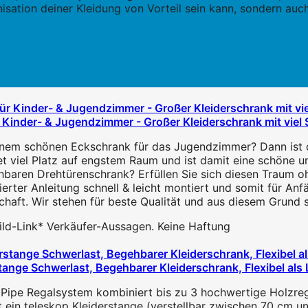
nisation deiner Kleidung von Vorteil sein kann, sondern auc
Kinder- & Jugendzimmer - Großer Kleiderschrank mit viel 
nem schönen Eckschrank für das Jugendzimmer? Dann ist d
 viel Platz auf engstem Raum und ist damit eine schöne 
aren Drehtürenschrank? Erfüllen Sie sich diesen Traum oh
ter Anleitung schnell & leicht montiert und somit für Anfän
ft. Wir stehen für beste Qualität und aus diesem Grund stel
 Bild-Link* Verkäufer-Aussagen. Keine Haftung
ange Schwerlast, Begehbarer Kleiderschrank, Flexibel als L
pe Regalsystem kombiniert bis zu 3 hochwertige Holzregale
ein teleskop Kleiderstange (verstellbar zwischen 70 cm und