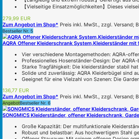
【Vielseitige Einsatzmöglichkeiten】Dieses vielsei
279,99 EUR
Zum Angebot im Shop*
Preis inkl. MwSt., zzgl. Versand;
Bestseller Nr. 5
AQRA Offener Kleiderschrank System,Kleiderständer mit 
Vier verschiedene Montagemethoden: AQRA-offener
Professionelles Hosenständer-Design: Der AQRA-b
Starke Tragfähigkeit: Die kleiderständer stabil ha
Solide und zuverlässig: AQRA Kleiderbügel sind au
Geeignet für eine Vielzahl von Szenen: Die Garder
136,77 EUR
Zum Angebot im Shop*
Preis inkl. MwSt., zzgl. Versand;
Angebot
Bestseller Nr. 6
SONGMICS Kleiderständer, offener Kleiderschrank, Garde
Große Kapazität: Der multifunktionale Kleiderstä
Robust und belastbar: Aus hochwertigem Stahl gefe
Offener Stauraum: Mit seinem offenen Design ermö