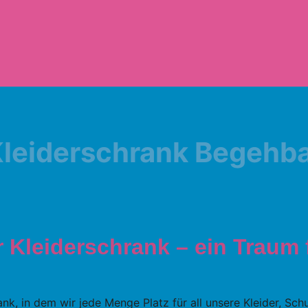
leiderschrank Begehb
 Kleiderschrank – ein Traum f
k, in dem wir jede Menge Platz für all unsere Kleider, Sc