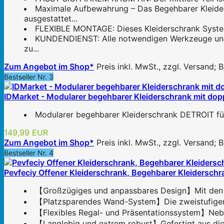
Maximale Aufbewahrung – Das Begehbarer Kleider
ausgestattet...
FLEXIBLE MONTAGE: Dieses Kleiderschrank System is
KUNDENDIENST: Alle notwendigen Werkzeuge und Ha
zu...
Zum Angebot im Shop*
Preis inkl. MwSt., zzgl. Versand;
Bestseller Nr. 3
IDMarket - Modularer begehbarer Kleiderschrank mit dop
Modularer begehbarer Kleiderschrank DETROIT für
149,99 EUR
Zum Angebot im Shop*
Preis inkl. MwSt., zzgl. Versand;
Bestseller Nr. 4
Pevfeciy Offener Kleiderschrank, Begehbarer Kleiderschr
【Großzügiges und anpassbares Design】Mit den Maß
【Platzsparendes Wand-System】Die zweistufigen Kl
【Flexibles Regal- und Präsentationssystem】Neben
【Langlebig und extrem robust】Gefertigt aus dick