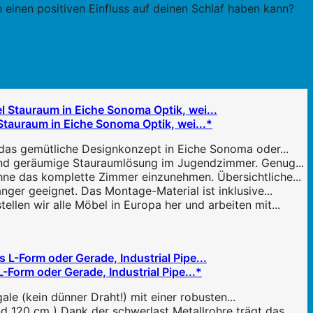
h einen positiven Einfluss auf deinen Schlaf haben kann?
Stauraum in Eiche Sonoma Optik, wei...*
as gemütliche Designkonzept in Eiche Sonoma oder...
und geräumige Stauraumlösung im Jugendzimmer. Genug...
ne das komplette Zimmer einzunehmen. Übersichtliche...
ger geeignet. Das Montage-Material ist inklusive...
len wir alle Möbel in Europa her und arbeiten mit...
-Form oder Gerade, Industrial Pipe...*
 (kein dünner Draht!) mit einer robusten...
 120 cm ) Dank der schwerlast Metallrohre trägt das...