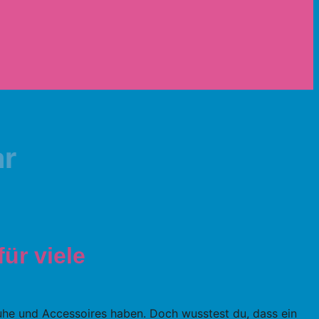
ar
ür viele
huhe und Accessoires haben. Doch wusstest du, dass ein