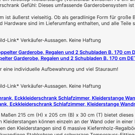
schrank Gefühl: Dieses umfassende Garderobensystem ist 
t äußerst vielseitig. Ob als geradlinige Form für große Be
rdware sind im Lieferumfang enthalten, und alle Teile s
 Bild-Link* Verkäufer-Aussagen. Keine Haftung
pelter Garderobe, Regalen und 2 Schubladen B. 170 cm DE
 eine individuelle Aufbewahrung und viel Stauraum!
 Bild-Link* Verkäufer-Aussagen. Keine Haftung
ank, Eckkleiderschrank Schlafzimmer, Kleiderstange Wandm
en 215 cm (H) x 205 cm (B) x 30 cm (T) bietet dieses off
eiderstangen können einzeln an der Wand oder in einer Ec
 den Kleiderstangen sind 6 massive Kiefernholz-Regalböden
wandigen Stahlrohren und schwarzen Temperguss-Fittingen.