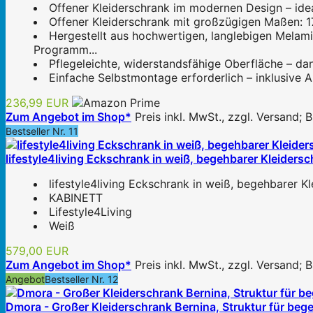
Offener Kleiderschrank im modernen Design – idea
Offener Kleiderschrank mit großzügigen Maßen: 1
Hergestellt aus hochwertigen, langlebigen Melami
Programm...
Pflegeleichte, widerstandsfähige Oberfläche – da
Einfache Selbstmontage erforderlich – inklusive 
236,99 EUR
Zum Angebot im Shop*
Preis inkl. MwSt., zzgl. Versand;
Bestseller Nr. 11
lifestyle4living Eckschrank in weiß, begehbarer Kleider
lifestyle4living Eckschrank in weiß, begehbarer K
KABINETT
Lifestyle4Living
Weiß
579,00 EUR
Zum Angebot im Shop*
Preis inkl. MwSt., zzgl. Versand;
Angebot
Bestseller Nr. 12
Dmora - Großer Kleiderschrank Bernina, Struktur für be