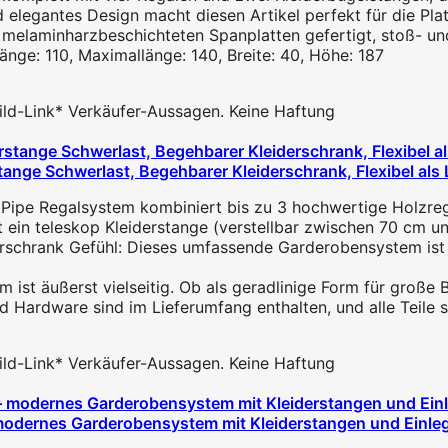
gantes Design macht diesen Artikel perfekt für die Platz
minharzbeschichteten Spanplatten gefertigt, stoß- und kr
e: 110, Maximallänge: 140, Breite: 40, Höhe: 187
 Bild-Link* Verkäufer-Aussagen. Keine Haftung
ange Schwerlast, Begehbarer Kleiderschrank, Flexibel als L
pe Regalsystem kombiniert bis zu 3 hochwertige Holzregale
ein teleskop Kleiderstange (verstellbar zwischen 70 cm und
schrank Gefühl: Dieses umfassende Garderobensystem ist 
t äußerst vielseitig. Ob als geradlinige Form für große Be
rdware sind im Lieferumfang enthalten, und alle Teile s
 Bild-Link* Verkäufer-Aussagen. Keine Haftung
modernes Garderobensystem mit Kleiderstangen und Einlege