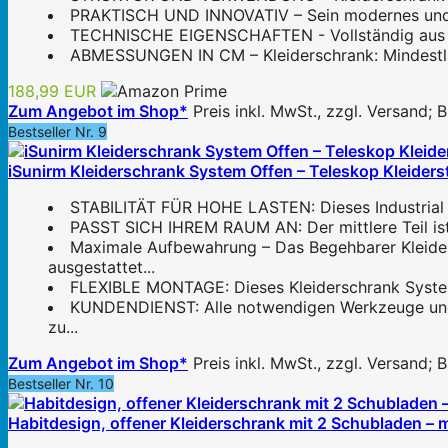
PRAKTISCH UND INNOVATIV – Sein modernes und ele
TECHNISCHE EIGENSCHAFTEN - Vollständig aus mela
ABMESSUNGEN IN CM – Kleiderschrank: Mindestläng
188,99 EUR
Zum Angebot im Shop*
Preis inkl. MwSt., zzgl. Versand;
Bestseller Nr. 9
iSunirm Kleiderschrank System Offen – Teleskop Kleiderst
STABILITÄT FÜR HOHE LASTEN: Dieses Industrial Pi
PASST SICH IHREM RAUM AN: Der mittlere Teil ist 
Maximale Aufbewahrung – Das Begehbarer Kleider
ausgestattet...
FLEXIBLE MONTAGE: Dieses Kleiderschrank System is
KUNDENDIENST: Alle notwendigen Werkzeuge und Ha
zu...
Zum Angebot im Shop*
Preis inkl. MwSt., zzgl. Versand;
Bestseller Nr. 10
Habitdesign, offener Kleiderschrank mit 2 Schubladen – 