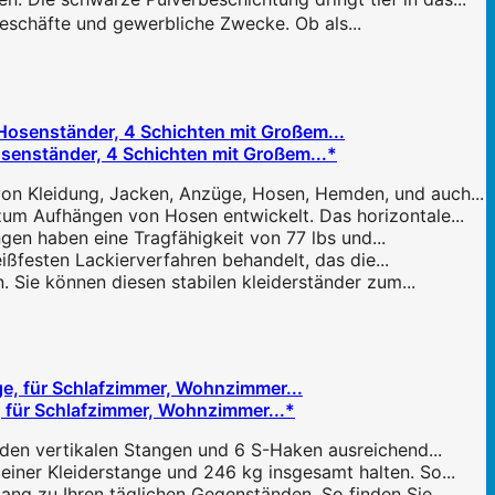
geschäfte und gewerbliche Zwecke. Ob als...
senständer, 4 Schichten mit Großem...*
on Kleidung, Jacken, Anzüge, Hosen, Hemden, und auch...
um Aufhängen von Hosen entwickelt. Das horizontale...
ngen haben eine Tragfähigkeit von 77 lbs und...
ßfesten Lackierverfahren behandelt, das die...
 Sie können diesen stabilen kleiderständer zum...
, für Schlafzimmer, Wohnzimmer...*
 den vertikalen Stangen und 6 S-Haken ausreichend...
einer Kleiderstange und 246 kg insgesamt halten. So...
ng zu Ihren täglichen Gegenständen. So finden Sie...