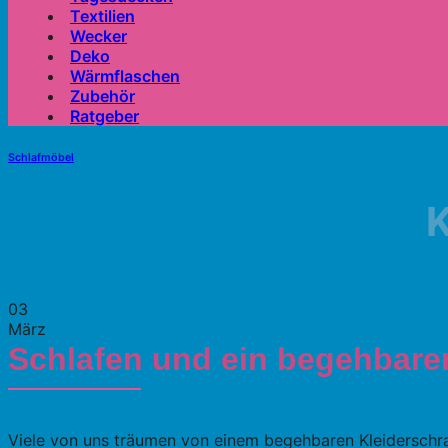
Textilien
Wecker
Deko
Wärmflaschen
Zubehör
Ratgeber
Schlafmöbel
K
03
März
Schlafen und ein begehbarer
Viele von uns träumen von einem begehbaren Kleiderschran