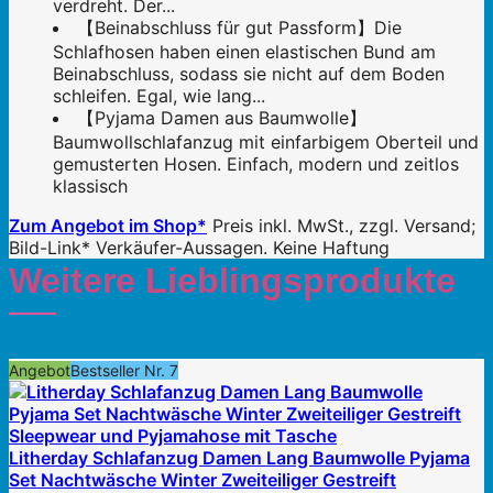
verdreht. Der...
【Beinabschluss für gut Passform】Die
Schlafhosen haben einen elastischen Bund am
Beinabschluss, sodass sie nicht auf dem Boden
schleifen. Egal, wie lang...
【Pyjama Damen aus Baumwolle】
Baumwollschlafanzug mit einfarbigem Oberteil und
gemusterten Hosen. Einfach, modern und zeitlos
klassisch
Zum Angebot im Shop*
Preis inkl. MwSt., zzgl. Versand;
Bild-Link* Verkäufer-Aussagen. Keine Haftung
Weitere Lieblingsprodukte
Angebot
Bestseller Nr. 7
Litherday Schlafanzug Damen Lang Baumwolle Pyjama
Set Nachtwäsche Winter Zweiteiliger Gestreift