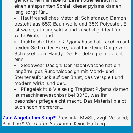
gemütlichen Filmabend, Lesen oder einfach für
einen entspannten Schlaf, dieser pyjama damen
lang sorgt für...
Hautfreundliches Material: Schlafanzug Damen
besteht aus 65% Baumwolle und 35% Polyester. Er
ist weich, atmungsaktiv und kuschelig, ideal für
kalte Winter- und...
Praktische Details : Pyjamahose hat Taschen auf
beiden Seiten der Hose, ideal für kleine Dinge wie
Schlüssel oder Handy. Der Kordelzug ermöglicht
eine...
Sleepwear Design: Der Nachtwäsche hat ein
langärmliges Rundhalsdesign mit Mond- und
Sternenaufdruck auf der Brust, das verspielt und
modern wirkt, und der...
Pflegeleicht & Vielseitig Tragbar: Pyjama damen
ist maschinenwaschbar bei 30°C, was ihn
besonders pflegeleicht macht. Das Material bleibt
auch nach mehreren...
Zum Angebot im Shop*
Preis inkl. MwSt., zzgl. Versand;
Bild-Link* Verkäufer-Aussagen. Keine Haftung