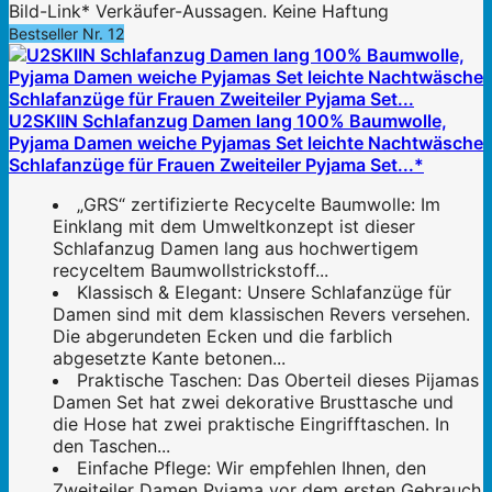
Bild-Link* Verkäufer-Aussagen. Keine Haftung
Bestseller Nr. 12
U2SKIIN Schlafanzug Damen lang 100% Baumwolle,
Pyjama Damen weiche Pyjamas Set leichte Nachtwäsche
Schlafanzüge für Frauen Zweiteiler Pyjama Set...*
„GRS“ zertifizierte Recycelte Baumwolle: Im
Einklang mit dem Umweltkonzept ist dieser
Schlafanzug Damen lang aus hochwertigem
recyceltem Baumwollstrickstoff...
Klassisch & Elegant: Unsere Schlafanzüge für
Damen sind mit dem klassischen Revers versehen.
Die abgerundeten Ecken und die farblich
abgesetzte Kante betonen...
Praktische Taschen: Das Oberteil dieses Pijamas
Damen Set hat zwei dekorative Brusttasche und
die Hose hat zwei praktische Eingrifftaschen. In
den Taschen...
Einfache Pflege: Wir empfehlen Ihnen, den
Zweiteiler Damen Pyjama vor dem ersten Gebrauch