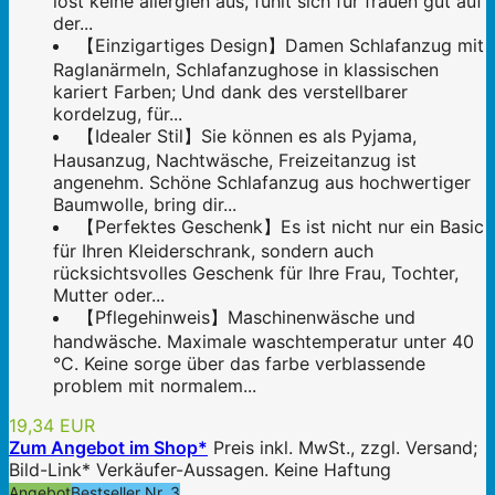
löst keine allergien aus, fühlt sich für frauen gut auf
der...
【Einzigartiges Design】Damen Schlafanzug mit
Raglanärmeln, Schlafanzughose in klassischen
kariert Farben; Und dank des verstellbarer
kordelzug, für...
【Idealer Stil】Sie können es als Pyjama,
Hausanzug, Nachtwäsche, Freizeitanzug ist
angenehm. Schöne Schlafanzug aus hochwertiger
Baumwolle, bring dir...
【Perfektes Geschenk】Es ist nicht nur ein Basic
für Ihren Kleiderschrank, sondern auch
rücksichtsvolles Geschenk für Ihre Frau, Tochter,
Mutter oder...
【Pflegehinweis】Maschinenwäsche und
handwäsche. Maximale waschtemperatur unter 40
°C. Keine sorge über das farbe verblassende
problem mit normalem...
19,34 EUR
Zum Angebot im Shop*
Preis inkl. MwSt., zzgl. Versand;
Bild-Link* Verkäufer-Aussagen. Keine Haftung
Angebot
Bestseller Nr. 3