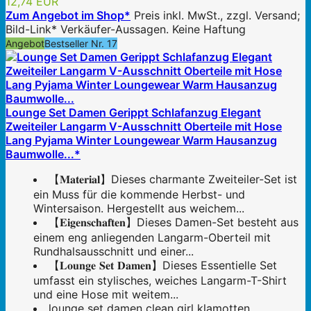
12,74 EUR
Zum Angebot im Shop*
Preis inkl. MwSt., zzgl. Versand;
Bild-Link* Verkäufer-Aussagen. Keine Haftung
Angebot
Bestseller Nr. 17
Lounge Set Damen Gerippt Schlafanzug Elegant
Zweiteiler Langarm V-Ausschnitt Oberteile mit Hose
Lang Pyjama Winter Loungewear Warm Hausanzug
Baumwolle...*
【𝐌𝐚𝐭𝐞𝐫𝐢𝐚𝐥】Dieses charmante Zweiteiler-Set ist
ein Muss für die kommende Herbst- und
Wintersaison. Hergestellt aus weichem...
【𝐄𝐢𝐠𝐞𝐧𝐬𝐜𝐡𝐚𝐟𝐭𝐞𝐧】Dieses Damen-Set besteht aus
einem eng anliegenden Langarm-Oberteil mit
Rundhalsausschnitt und einer...
【𝐋𝐨𝐮𝐧𝐠𝐞 𝐒𝐞𝐭 𝐃𝐚𝐦𝐞𝐧】Dieses Essentielle Set
umfasst ein stylisches, weiches Langarm-T-Shirt
und eine Hose mit weitem...
lounge set damen clean girl klamotten