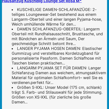
Hausanzug Kuschelig Lounge Set Rosa M*
KUSCHELIGE DAMEN-SCHLAFANZÜGE: 2-
teiliges Loungewear-Set bestehend aus einem
Langarm-Oberteil und einer langen Pyjama-hose,
Weich umhüllende Wärme für den...
DAMEN SCHLAFANZUG-OBERTEIL: Langarm
Oberteil mit Rundhalsausschnitt, Brusttasche, und
mit Bündchen an Ärmeln und Saum, Der
geschmeidige Schnitt betont Ihre...
LANGER PYJAMA HOSEN DAMEN: Elastischer
Gummizug und verstellbares Kordelzugband für
personalisierte Passform. Damen Schlafhose mit
Taschen bieten praktischen...
LANGARM PYJAMA SET FÜR DAMEN: Langer
Schlafanzug Damen aus weichem, atmungsaktivem
Material für optimalen Schlafkomfort– weil Sie es
verdienen.perfekt für...
Größen S-XXL: Unser Model (175 cm, schlank)
trägt S. Farb- und Stilauswahl für jede Stimmung.
Größen von XS-XXL (für zierliche bis große
Damen...