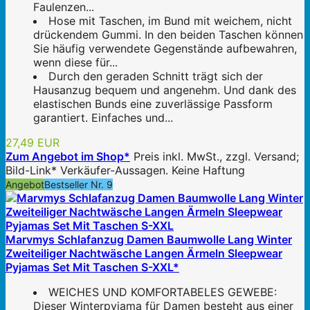
Faulenzen...
Hose mit Taschen, im Bund mit weichem, nicht
drückendem Gummi. In den beiden Taschen können
Sie häufig verwendete Gegenstände aufbewahren,
wenn diese für...
Durch den geraden Schnitt trägt sich der
Hausanzug bequem und angenehm. Und dank des
elastischen Bunds eine zuverlässige Passform
garantiert. Einfaches und...
27,49 EUR
Zum Angebot im Shop*
Preis inkl. MwSt., zzgl. Versand;
Bild-Link* Verkäufer-Aussagen. Keine Haftung
Angebot
Bestseller Nr. 9
Marvmys Schlafanzug Damen Baumwolle Lang Winter
Zweiteiliger Nachtwäsche Langen Ärmeln Sleepwear
Pyjamas Set Mit Taschen S-XXL*
WEICHES UND KOMFORTABELES GEWEBE:
Dieser Winterpyjama für Damen besteht aus einer