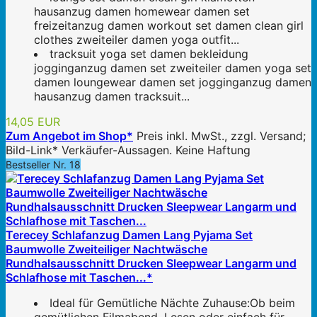
hausanzug damen homewear damen set
freizeitanzug damen workout set damen clean girl
clothes zweiteiler damen yoga outfit...
tracksuit yoga set damen bekleidung
jogginganzug damen set zweiteiler damen yoga set
damen loungewear damen set jogginganzug damen
hausanzug damen tracksuit...
14,05 EUR
Zum Angebot im Shop*
Preis inkl. MwSt., zzgl. Versand;
Bild-Link* Verkäufer-Aussagen. Keine Haftung
Bestseller Nr. 18
Terecey Schlafanzug Damen Lang Pyjama Set
Baumwolle Zweiteiliger Nachtwäsche
Rundhalsausschnitt Drucken Sleepwear Langarm und
Schlafhose mit Taschen...*
Ideal für Gemütliche Nächte Zuhause:Ob beim