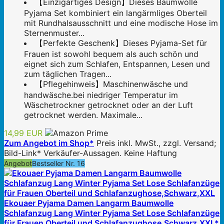
【Einzigartiges Design】Dieses Baumwolle
Pyjama Set kombiniert ein langärmliges Oberteil
mit Rundhalsausschnitt und eine modische Hose im
Sternenmuster...
【Perfekte Geschenk】Dieses Pyjama-Set für
Frauen ist sowohl bequem als auch schön und
eignet sich zum Schlafen, Entspannen, Lesen und
zum täglichen Tragen...
【Pflegehinweis】Maschinenwäsche und
handwäsche.bei niedriger Temperatur im
Wäschetrockner getrocknet oder an der Luft
getrocknet werden. Maximale...
14,99 EUR
Zum Angebot im Shop*
Preis inkl. MwSt., zzgl. Versand;
Bild-Link* Verkäufer-Aussagen. Keine Haftung
Angebot
Bestseller Nr. 16
Ekouaer Pyjama Damen Langarm Baumwolle
Schlafanzug Lang Winter Pyjama Set Lose Schlafanzüge
für Frauen Oberteil und Schlafanzughose,Schwarz,XXL*