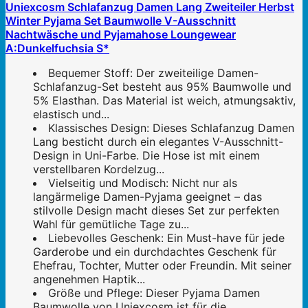
Uniexcosm Schlafanzug Damen Lang Zweiteiler Herbst
Winter Pyjama Set Baumwolle V-Ausschnitt
Nachtwäsche und Pyjamahose Loungewear
A:Dunkelfuchsia S*
Bequemer Stoff: Der zweiteilige Damen-
Schlafanzug-Set besteht aus 95% Baumwolle und
5% Elasthan. Das Material ist weich, atmungsaktiv,
elastisch und...
Klassisches Design: Dieses Schlafanzug Damen
Lang besticht durch ein elegantes V-Ausschnitt-
Design in Uni-Farbe. Die Hose ist mit einem
verstellbaren Kordelzug...
Vielseitig und Modisch: Nicht nur als
langärmelige Damen-Pyjama geeignet – das
stilvolle Design macht dieses Set zur perfekten
Wahl für gemütliche Tage zu...
Liebevolles Geschenk: Ein Must-have für jede
Garderobe und ein durchdachtes Geschenk für
Ehefrau, Tochter, Mutter oder Freundin. Mit seiner
angenehmen Haptik...
Größe und Pflege: Dieser Pyjama Damen
Baumwolle von Uniexcosm ist für die