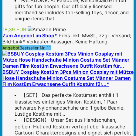
PALADONE: At Paladone, we specialize in fun
gifts for fun people. Our officially licensed
merchandise includes top-selling toys, decor, and
unique items that...
18,39 EUR
Zum Angebot im Shop*
Preis inkl. MwSt., zzgl. Versand;
Bild-Link* Verkäufer-Aussagen. Keine Haftung
Angebot
Bestseller Nr. 11
BSBUY Cosplay Kostüm 3Pcs Minion Cosplay mit Mütze
Hose Handschuhe Minion Costume Set Männer Damen
Film Kostüm Erwachsene Outfit Kostüm für...*
【SET】 Das perfekte Kostümset enthält 1
klassisches einteiliges Minion-Kostüm, 1 Paar
schwarze Nylonhandschuhe und 1 gelbe Beanie.
Lustige Kostüme mit...
【DESIGN】 Unser Set aus Handschuhen,
gelbem Hut und Kostüm verfügt über klassische
Cartoon-Charakterdesigns und eignet sich perfekt