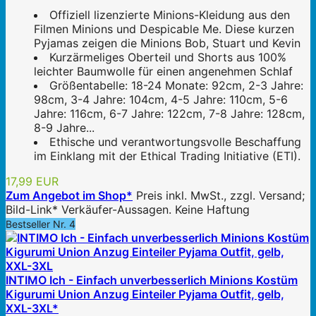
Offiziell lizenzierte Minions-Kleidung aus den
Filmen Minions und Despicable Me. Diese kurzen
Pyjamas zeigen die Minions Bob, Stuart und Kevin
Kurzärmeliges Oberteil und Shorts aus 100%
leichter Baumwolle für einen angenehmen Schlaf
Größentabelle: 18-24 Monate: 92cm, 2-3 Jahre:
98cm, 3-4 Jahre: 104cm, 4-5 Jahre: 110cm, 5-6
Jahre: 116cm, 6-7 Jahre: 122cm, 7-8 Jahre: 128cm,
8-9 Jahre...
Ethische und verantwortungsvolle Beschaffung
im Einklang mit der Ethical Trading Initiative (ETI).
17,99 EUR
Zum Angebot im Shop*
Preis inkl. MwSt., zzgl. Versand;
Bild-Link* Verkäufer-Aussagen. Keine Haftung
Bestseller Nr. 4
INTIMO Ich - Einfach unverbesserlich Minions Kostüm
Kigurumi Union Anzug Einteiler Pyjama Outfit, gelb,
XXL-3XL*