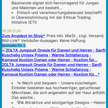
Baumwolle eignet sich hervorragend für Jungen
und Mädchen und besteht...
Ethisch und verantwortungsbewusst beschafft
in Übereinstimmung mit der Ethical Trading
Initiative (ETI)
19,99 EUR
Zum Angebot im Shop*
Preis inkl. MwSt., zzgl. Versand;
Bild-Link* Verkäufer-Aussagen. Keine Haftung
Bestseller Nr. 2
ZOLTA Jumpsuit Onesie für Damen und Herren - Sanft
Kuschelig Unisex Pyjama - Warme Schlafanzug -
Karneval Kostüm Damen oder Herren - Kostüm für...*
🦄 Weich und bequem – Unsere kuscheligen
Einteiler bestehen aus hochwertiger, geruchloser
Mikrofaser, die sich angenehm auf der Haut anfühlt.
Das weiche...
🐻‍❄️ Attraktive und einzigartige Designs – Heben