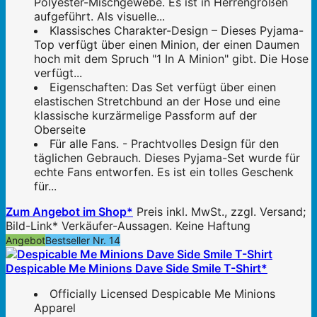
Polyester-Mischgewebe. Es ist in Herrengrößen
aufgeführt. Als visuelle...
Klassisches Charakter-Design – Dieses Pyjama-
Top verfügt über einen Minion, der einen Daumen
hoch mit dem Spruch "1 In A Minion" gibt. Die Hose
verfügt...
Eigenschaften: Das Set verfügt über einen
elastischen Stretchbund an der Hose und eine
klassische kurzärmelige Passform auf der
Oberseite
Für alle Fans. - Prachtvolles Design für den
täglichen Gebrauch. Dieses Pyjama-Set wurde für
echte Fans entworfen. Es ist ein tolles Geschenk
für...
Zum Angebot im Shop*
Preis inkl. MwSt., zzgl. Versand;
Bild-Link* Verkäufer-Aussagen. Keine Haftung
Angebot
Bestseller Nr. 14
Despicable Me Minions Dave Side Smile T-Shirt*
Officially Licensed Despicable Me Minions
Apparel