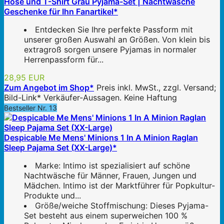
Hose und T-Shirt Grau Pyjama-Set | Nachtwäsche
Geschenke für Ihn Fanartikel*
Entdecken Sie Ihre perfekte Passform mit
unserer großen Auswahl an Größen. Von klein bis
extragroß sorgen unsere Pyjamas in normaler
Herrenpassform für...
28,95 EUR
Zum Angebot im Shop*
Preis inkl. MwSt., zzgl. Versand;
Bild-Link* Verkäufer-Aussagen. Keine Haftung
Bestseller Nr. 13
Despicable Me Mens' Minions 1 In A Minion Raglan
Sleep Pajama Set (XX-Large)*
Marke: Intimo ist spezialisiert auf schöne
Nachtwäsche für Männer, Frauen, Jungen und
Mädchen. Intimo ist der Marktführer für Popkultur-
Produkte und...
Größe/weiche Stoffmischung: Dieses Pyjama-
Set besteht aus einem superweichen 100 %