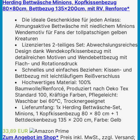
Herding Bettwäsche Minions, Kopfkissenbezug
80x80cm, Bettbezug 135x200cm, mit RV, Renforce*
Die ideale Geschenkidee für jeden Anlass:
Atmungsaktive Bettwäsche mit niedlichem Minions
Wendemotiv für Fans der tollpatschigen gelben
Kreaturen
Lizenziertes 2-teiliges Set: Abwechslungsreiches
Design dank Wendekopfkissenbezug mit
detailreichen Motiven und Wendebettbezug mit
Flach- und Rotationsdruck
Schnelles und einfaches Beziehen: Kissen- und
Bettbezug mit leichtläufigem Reißverschluss
Hochwertiges Material: 100%
Baumwolle/Renforcé, Produziert nach Oeko Tex
Standard 100, Kräftige Farben, Pflegeleicht:
Waschbar bei 60°C, Trocknergeeignet
Lieferumfang: 1x Herding Bettwäsche-Set,
Minions, 1 Kopfkissenbezug 80 x 80 cm + 1
Bettdeckenbezug 135 x 200 cm, Farbe: Gelb
33,89 EUR
Zum Angebot im Shop*
Preis inkl. MwSt., zzgl. Versand;