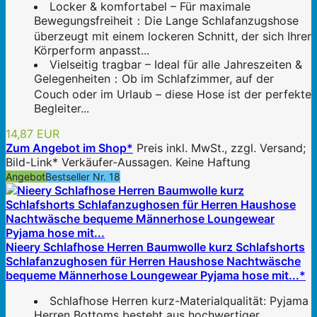
Locker & komfortabel – Für maximale
Bewegungsfreiheit：Die Lange Schlafanzugshose
überzeugt mit einem lockeren Schnitt, der sich Ihrer
Körperform anpasst...
Vielseitig tragbar – Ideal für alle Jahreszeiten &
Gelegenheiten：Ob im Schlafzimmer, auf der
Couch oder im Urlaub – diese Hose ist der perfekte
Begleiter...
14,87 EUR
Zum Angebot im Shop*
Preis inkl. MwSt., zzgl. Versand;
Bild-Link* Verkäufer-Aussagen. Keine Haftung
Angebot
Bestseller Nr. 18
Nieery Schlafhose Herren Baumwolle kurz Schlafshorts
Schlafanzughosen für Herren Haushose Nachtwäsche
bequeme Männerhose Loungewear Pyjama hose mit...*
Schlafhose Herren kurz-Materialqualität: Pyjama
Herren Bottoms besteht aus hochwertiger