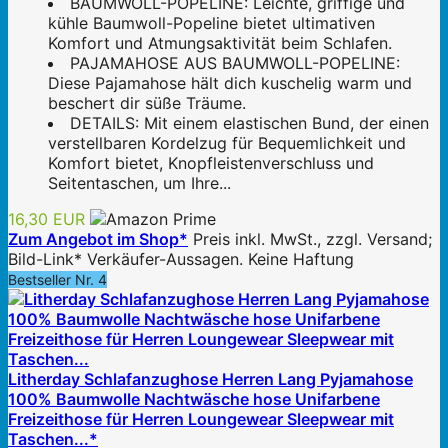
BAUMWOLL-POPELINE: Leichte, griffige und
kühle Baumwoll-Popeline bietet ultimativen
Komfort und Atmungsaktivität beim Schlafen.
PAJAMAHOSE AUS BAUMWOLL-POPELINE:
Diese Pajamahose hält dich kuschelig warm und
beschert dir süße Träume.
DETAILS: Mit einem elastischen Bund, der einen
verstellbaren Kordelzug für Bequemlichkeit und
Komfort bietet, Knopfleistenverschluss und
Seitentaschen, um Ihre...
16,30 EUR
Zum Angebot im Shop*
Preis inkl. MwSt., zzgl. Versand;
Bild-Link* Verkäufer-Aussagen. Keine Haftung
Bestseller Nr. 4
Litherday Schlafanzughose Herren Lang Pyjamahose
100% Baumwolle Nachtwäsche hose Unifarbene
Freizeithose für Herren Loungewear Sleepwear mit
Taschen...*