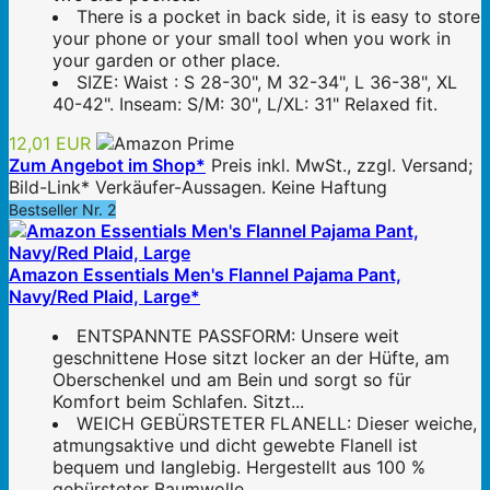
There is a pocket in back side, it is easy to store
your phone or your small tool when you work in
your garden or other place.
SIZE: Waist : S 28-30", M 32-34", L 36-38", XL
40-42". Inseam: S/M: 30", L/XL: 31" Relaxed fit.
12,01 EUR
Zum Angebot im Shop*
Preis inkl. MwSt., zzgl. Versand;
Bild-Link* Verkäufer-Aussagen. Keine Haftung
Bestseller Nr. 2
Amazon Essentials Men's Flannel Pajama Pant,
Navy/Red Plaid, Large*
ENTSPANNTE PASSFORM: Unsere weit
geschnittene Hose sitzt locker an der Hüfte, am
Oberschenkel und am Bein und sorgt so für
Komfort beim Schlafen. Sitzt...
WEICH GEBÜRSTETER FLANELL: Dieser weiche,
atmungsaktive und dicht gewebte Flanell ist
bequem und langlebig. Hergestellt aus 100 %
gebürsteter Baumwolle.