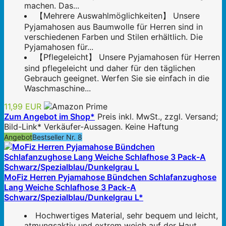
machen. Das...
【Mehrere Auswahlmöglichkeiten】 Unsere
Pyjamahosen aus Baumwolle für Herren sind in
verschiedenen Farben und Stilen erhältlich. Die
Pyjamahosen für...
【Pflegeleicht】 Unsere Pyjamahosen für Herren
sind pflegeleicht und daher für den täglichen
Gebrauch geeignet. Werfen Sie sie einfach in die
Waschmaschine...
11,99 EUR
Zum Angebot im Shop*
Preis inkl. MwSt., zzgl. Versand;
Bild-Link* Verkäufer-Aussagen. Keine Haftung
Angebot
Bestseller Nr. 8
MoFiz Herren Pyjamahose Bündchen Schlafanzughose
Lang Weiche Schlafhose 3 Pack-A
Schwarz/Spezialblau/Dunkelgrau L*
Hochwertiges Material, sehr bequem und leicht,
atmungsaktiv und extrem weich auf der Haut.