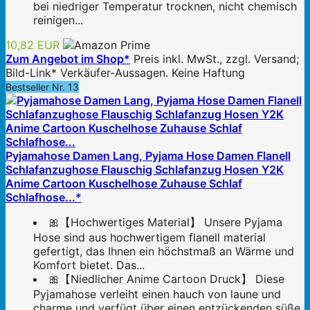
bei niedriger Temperatur trocknen, nicht chemisch
reinigen...
10,82 EUR
Zum Angebot im Shop*
Preis inkl. MwSt., zzgl. Versand;
Bild-Link* Verkäufer-Aussagen. Keine Haftung
Bestseller Nr. 13
Pyjamahose Damen Lang, Pyjama Hose Damen Flanell
Schlafanzughose Flauschig Schlafanzug Hosen Y2K
Anime Cartoon Kuschelhose Zuhause Schlaf
Schlafhose...*
🎀【Hochwertiges Material】 Unsere Pyjama
Hose sind aus hochwertigem flanell material
gefertigt, das Ihnen ein höchstmaß an Wärme und
Komfort bietet. Das...
🎀【Niedlicher Anime Cartoon Druck】 Diese
Pyjamahose verleiht einen hauch von laune und
charme und verfügt über einen entzückenden süße