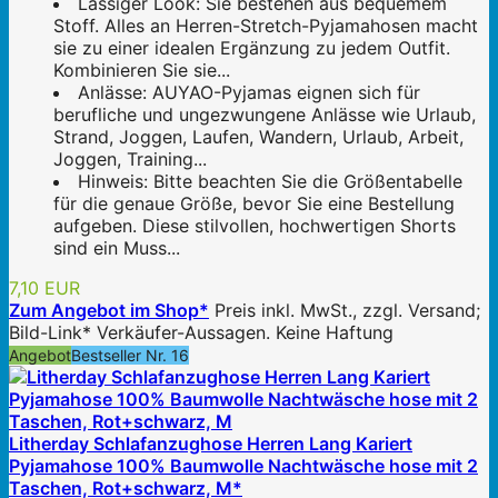
Lässiger Look: Sie bestehen aus bequemem
Stoff. Alles an Herren-Stretch-Pyjamahosen macht
sie zu einer idealen Ergänzung zu jedem Outfit.
Kombinieren Sie sie...
Anlässe: AUYAO-Pyjamas eignen sich für
berufliche und ungezwungene Anlässe wie Urlaub,
Strand, Joggen, Laufen, Wandern, Urlaub, Arbeit,
Joggen, Training...
Hinweis: Bitte beachten Sie die Größentabelle
für die genaue Größe, bevor Sie eine Bestellung
aufgeben. Diese stilvollen, hochwertigen Shorts
sind ein Muss...
7,10 EUR
Zum Angebot im Shop*
Preis inkl. MwSt., zzgl. Versand;
Bild-Link* Verkäufer-Aussagen. Keine Haftung
Angebot
Bestseller Nr. 16
Litherday Schlafanzughose Herren Lang Kariert
Pyjamahose 100% Baumwolle Nachtwäsche hose mit 2
Taschen, Rot+schwarz, M*