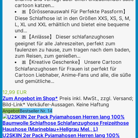
cartoon katzen...
🎀【Grössenauswahl Für Perfekte Passform】
Diese Schlafhose ist in den Größen XXS, XS, S, M,
L, XL und XXL erhältlich und bietet eine bequeme
und...
🎀【Anlässe】 Dieser schlafanzughosen
geeignet für alle Jahreszeiten, perfekt zum
faulenzen zu hause, zum tragen nach dem baden,
zum Reisen, zum genießen...
🎀【Kreative Geschenke】 Unsere Cartoon
Schlafanzughosen für Frauen ist perfekt für
Cartoon Liebhaber, Anime-Fans und alle, die süße
und gemütliche...
12,99 EUR
Zum Angebot im Shop*
Preis inkl. MwSt., zzgl. Versand;
Bild-Link* Verkäufer-Aussagen. Keine Haftung
Angebot
Bestseller Nr. 14
U2SKIIN 2er Pack Pyjamahosen Herren lang 100%