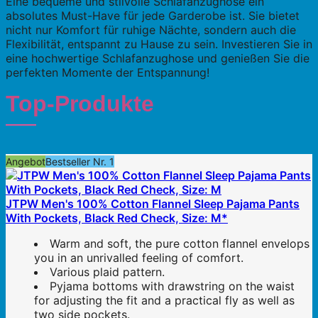
Eine bequeme und stilvolle Schlafanzughose ein
absolutes Must-Have für jede Garderobe ist. Sie bietet
nicht nur Komfort für ruhige Nächte, sondern auch die
Flexibilität, entspannt zu Hause zu sein. Investieren Sie in
eine hochwertige Schlafanzughose und genießen Sie die
perfekten Momente der Entspannung!
Top-Produkte
Angebot
Bestseller Nr. 1
JTPW Men's 100% Cotton Flannel Sleep Pajama Pants
With Pockets, Black Red Check, Size: M*
Warm and soft, the pure cotton flannel envelops
you in an unrivalled feeling of comfort.
Various plaid pattern.
Pyjama bottoms with drawstring on the waist
for adjusting the fit and a practical fly as well as
two side pockets.