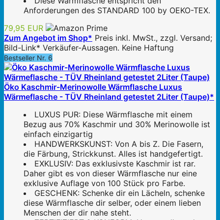
Diese Wärmflasche entspricht den
Anforderungen des STANDARD 100 by OEKO-TEX.
79,95 EUR
Zum Angebot im Shop*
Preis inkl. MwSt., zzgl. Versand;
Bild-Link* Verkäufer-Aussagen. Keine Haftung
Bestseller Nr. 6
Öko Kaschmir-Merinowolle Wärmflasche Luxus
Wärmeflasche - TÜV Rheinland getestet 2Liter (Taupe)*
LUXUS PUR: Diese Wärmflasche mit einem
Bezug aus 70% Kaschmir und 30% Merinowolle ist
einfach einzigartig
HANDWERKSKUNST: Von A bis Z. Die Fasern,
die Färbung, Strickkunst. Alles ist handgefertigt.
EXKLUSIV: Das exklusivste Kaschmir ist rar.
Daher gibt es von dieser Wärmflasche nur eine
exklusive Auflage von 100 Stück pro Farbe.
GESCHENK: Schenke dir ein Lächeln, schenke
diese Wärmflasche dir selber, oder einem lieben
Menschen der dir nahe steht.