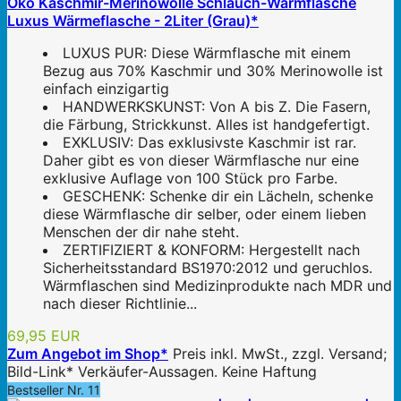
Öko Kaschmir-Merinowolle Schlauch-Wärmflasche
Luxus Wärmeflasche - 2Liter (Grau)*
LUXUS PUR: Diese Wärmflasche mit einem
Bezug aus 70% Kaschmir und 30% Merinowolle ist
einfach einzigartig
HANDWERKSKUNST: Von A bis Z. Die Fasern,
die Färbung, Strickkunst. Alles ist handgefertigt.
EXKLUSIV: Das exklusivste Kaschmir ist rar.
Daher gibt es von dieser Wärmflasche nur eine
exklusive Auflage von 100 Stück pro Farbe.
GESCHENK: Schenke dir ein Lächeln, schenke
diese Wärmflasche dir selber, oder einem lieben
Menschen der dir nahe steht.
ZERTIFIZIERT & KONFORM: Hergestellt nach
Sicherheitsstandard BS1970:2012 und geruchlos.
Wärmflaschen sind Medizinprodukte nach MDR und
nach dieser Richtlinie...
69,95 EUR
Zum Angebot im Shop*
Preis inkl. MwSt., zzgl. Versand;
Bild-Link* Verkäufer-Aussagen. Keine Haftung
Bestseller Nr. 11