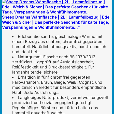
Sheep Dreams Wärmflasche | 2L | Lammfellbezug | Edel,
Weich & Sicher | Das perfekte Geschenk für kalte Tage,
Verspannungen & Wohlfühlmomente...*
Erleben Sie sanfte, gleichmäßige Wärme mit
einem Bezug aus echtem, chromfrei gegerbtem
Lammfell. Natürlich atmungsaktiv, hautfreundlich
und ideal bei...
Naturgummi-Flasche nach BS 1970:2012
zertifiziert – geprüft auf Auslaufsicherheit,
Reißfestigkeit und Druckbeständigkeit. Für
langanhaltende, sichere...
Erhältlich in fünf chromfrei gegerbten
Farbvarianten: Braun, Beige, Weiß, Cognac und
medizinisch veredelt für besonders empfindliche
Haut. Jede Ausführung...
Langlebiges Naturprodukt, verantwortungsvoll
produziert und sozial engagiert gefertigt.
Regelmäßiges Bürsten und Lüften halten das
Lammfell dauerhaft weich...