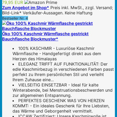
79,95 EUR
Zum Angebot im Shop*
Preis inkl. MwSt., zzgl. Versand;
Bild-Link* Verkäufer-Aussagen. Keine Haftung
Bestseller Nr. 4
Öko 100% Kaschmir Wärmflasche gestrickt
Bauchflasche Blockmuster*
100% KASCHMIR - Luxuriöse Kaschmir
Wärmflasche - Handgefertigt direkt aus dem
Herzen des Himalayas
ELEGANZ TRIFFT AUF FUNKTIONALITÄT: Der
edle Kaschmirbezug in verschiedenen Farben passt
perfekt zu Ihrem persönlichen Stil und verleiht
Ihrem Zuhause eine...
VIELSEITIG EINSETZBAR - Ideal für kalte
Winterabende, bei Menstruationsbeschwerden und
zur allgemeinen Entspannung.
PERFEKTES GESCHENK WAS VON HERZEN
KOMMT: - Ein ideales Geschenk für Ihre Liebsten,
das Wärme und Geborgenheit vermittelt.
ICCAW Zertifiziert: Unsere Kaschmirwolle ist