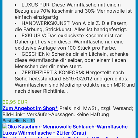
LUXUS PUR: Diese Wärmflasche mit einem
Bezug aus 70% Kaschmir und 30% Merinowolle ist
einfach einzigartig
HANDWERKSKUNST: Von A bis Z. Die Fasern,
die Färbung, Strickkunst. Alles ist handgefertigt.
EXKLUSIV: Das exklusivste Kaschmir ist rar.
Daher gibt es von dieser Wärmflasche nur eine
exklusive Auflage von 100 Stück pro Farbe.
GESCHENK: Schenke dir ein Lächeln, schenke
diese Wärmflasche dir selber, oder einem lieben
Menschen der dir nahe steht.
ZERTIFIZIERT & KONFORM: Hergestellt nach
Sicherheitsstandard BS1970:2012 und geruchlos.
Wärmflaschen sind Medizinprodukte nach MDR und
nach dieser Richtlinie...
69,95 EUR
Zum Angebot im Shop*
Preis inkl. MwSt., zzgl. Versand;
Bild-Link* Verkäufer-Aussagen. Keine Haftung
Bestseller Nr. 10