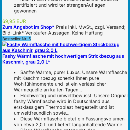
zertifiziert und wird ter strengenAuflagen
gewonnen
69,95 EUR
Zum Angebot im Shop*
Preis inkl. MwSt., zzgl. Versand;
Bild-Link* Verkäufer-Aussagen. Keine Haftung
Bestseller Nr. 5
Fashy Wärmflasche mit hochwertigem Strickbezug aus
Kaschmir, grau 2,0 L*
Sanfte Wärme, purer Luxus: Unsere Wärmflasche
mit Kaschmirbezug schenkt Ihnen pure
Wohlfühlmomente und ist ein verlässlicher
Wärmequelle an kalten Tagen...
Hochwertig und umweltbewusst: Unsere Original
fashy Wärmflasche wird in Deutschland aus
erstklassigem Thermoplast hergestellt und ist
umweltfreundlich sowie...
Diese Wärmflasche bietet ein Fassungsvolumen
von etwa 2,0 L und liefert langanhaltende Wärme.