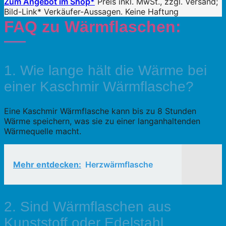
Zum Angebot im Shop*
Preis inkl. MwSt., zzgl. Versand;
Bild-Link* Verkäufer-Aussagen. Keine Haftung
FAQ zu Wärmflaschen:
1. Wie lange hält die Wärme bei
einer Kaschmir Wärmflasche?
Eine Kaschmir Wärmflasche kann bis zu 8 Stunden
Wärme speichern, was sie zu einer langanhaltenden
Wärmequelle macht.
Mehr entdecken:
Herzwärmflasche
2. Sind Wärmflaschen aus
Kunststoff oder Edelstahl