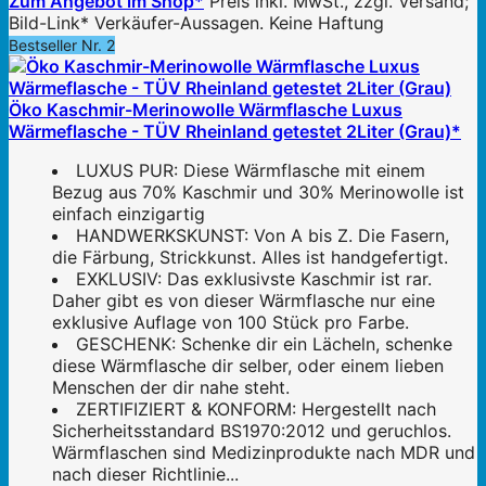
Zum Angebot im Shop*
Preis inkl. MwSt., zzgl. Versand;
Bild-Link* Verkäufer-Aussagen. Keine Haftung
Bestseller Nr. 2
Öko Kaschmir-Merinowolle Wärmflasche Luxus
Wärmeflasche - TÜV Rheinland getestet 2Liter (Grau)*
LUXUS PUR: Diese Wärmflasche mit einem
Bezug aus 70% Kaschmir und 30% Merinowolle ist
einfach einzigartig
HANDWERKSKUNST: Von A bis Z. Die Fasern,
die Färbung, Strickkunst. Alles ist handgefertigt.
EXKLUSIV: Das exklusivste Kaschmir ist rar.
Daher gibt es von dieser Wärmflasche nur eine
exklusive Auflage von 100 Stück pro Farbe.
GESCHENK: Schenke dir ein Lächeln, schenke
diese Wärmflasche dir selber, oder einem lieben
Menschen der dir nahe steht.
ZERTIFIZIERT & KONFORM: Hergestellt nach
Sicherheitsstandard BS1970:2012 und geruchlos.
Wärmflaschen sind Medizinprodukte nach MDR und
nach dieser Richtlinie...