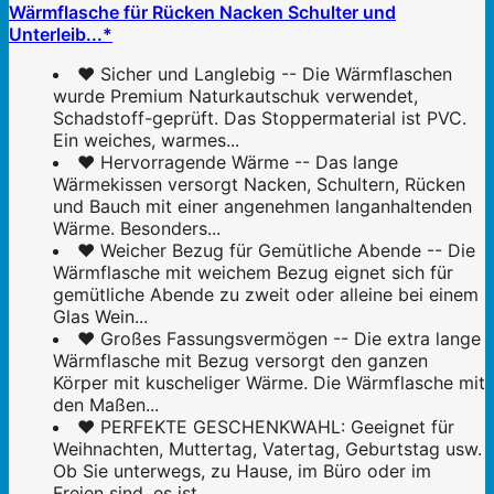
Wärmflasche für Rücken Nacken Schulter und
Unterleib...*
❤️ Sicher und Langlebig -- Die Wärmflaschen
wurde Premium Naturkautschuk verwendet,
Schadstoff-geprüft. Das Stoppermaterial ist PVC.
Ein weiches, warmes...
❤️ Hervorragende Wärme -- Das lange
Wärmekissen versorgt Nacken, Schultern, Rücken
und Bauch mit einer angenehmen langanhaltenden
Wärme. Besonders...
❤️ Weicher Bezug für Gemütliche Abende -- Die
Wärmflasche mit weichem Bezug eignet sich für
gemütliche Abende zu zweit oder alleine bei einem
Glas Wein...
❤️ Großes Fassungsvermögen -- Die extra lange
Wärmflasche mit Bezug versorgt den ganzen
Körper mit kuscheliger Wärme. Die Wärmflasche mit
den Maßen...
❤️ PERFEKTE GESCHENKWAHL: Geeignet für
Weihnachten, Muttertag, Vatertag, Geburtstag usw.
Ob Sie unterwegs, zu Hause, im Büro oder im
Freien sind, es ist...