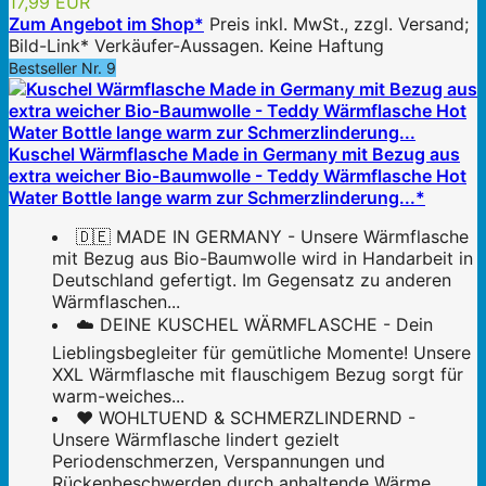
17,99 EUR
Zum Angebot im Shop*
Preis inkl. MwSt., zzgl. Versand;
Bild-Link* Verkäufer-Aussagen. Keine Haftung
Bestseller Nr. 9
Kuschel Wärmflasche Made in Germany mit Bezug aus
extra weicher Bio-Baumwolle - Teddy Wärmflasche Hot
Water Bottle lange warm zur Schmerzlinderung...*
🇩🇪 MADE IN GERMANY - Unsere Wärmflasche
mit Bezug aus Bio-Baumwolle wird in Handarbeit in
Deutschland gefertigt. Im Gegensatz zu anderen
Wärmflaschen...
☁️ DEINE KUSCHEL WÄRMFLASCHE - Dein
Lieblingsbegleiter für gemütliche Momente! Unsere
XXL Wärmflasche mit flauschigem Bezug sorgt für
warm-weiches...
❤️ WOHLTUEND & SCHMERZLINDERND -
Unsere Wärmflasche lindert gezielt
Periodenschmerzen, Verspannungen und
Rückenbeschwerden durch anhaltende Wärme.