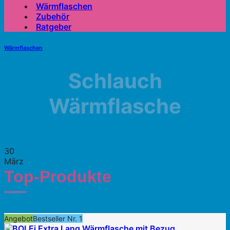
Wärmflaschen
Zubehör
Ratgeber
Wärmflaschen
Schlauch
Wärmflasche
30
März
Top-Produkte
Angebot
Bestseller Nr. 1