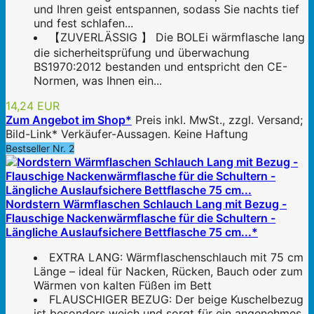
und Ihren geist entspannen, sodass Sie nachts tief
und fest schlafen...
【ZUVERLÄSSIG 】 Die BOLEi wärmflasche lang
die sicherheitsprüfung und überwachung
BS1970:2012 bestanden und entspricht den CE-
Normen, was Ihnen ein...
14,24 EUR
Zum Angebot im Shop*
Preis inkl. MwSt., zzgl. Versand;
Bild-Link* Verkäufer-Aussagen. Keine Haftung
Bestseller Nr. 2
Nordstern Wärmflaschen Schlauch Lang mit Bezug -
Flauschige Nackenwärmflasche für die Schultern -
Längliche Auslaufsichere Bettflasche 75 cm...*
EXTRA LANG: Wärmflaschenschlauch mit 75 cm
Länge – ideal für Nacken, Rücken, Bauch oder zum
Wärmen von kalten Füßen im Bett
FLAUSCHIGER BEZUG: Der beige Kuschelbezug
ist besonders weich und sorgt für ein angenehmes