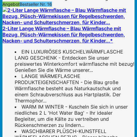
Angebot
Bestseller Nr. 16
2-Liter Lange Wärmflasche – Blau Wärmflasche mit
Bezug, Plüsch-Wärmekissen für Regelbeschwerden,
Nacken- und Schulterschmerzen, für Kinder...*
EIN LUXURIÖSES KUSCHELWÄRMFLASCHE
LANG GESCHENK - Entdecken Sie unser
preiswertes Winterkomfort wärmflasche mit bezug!
Genießen Sie die Wärme unserer...
LANGE WÄRMEFLASCHE
PRODUKTEIGENSCHAFTEN - Die Blau große
Wärmflasche besteht aus Naturkautschuk und
einem Schraubverschluss aus Hartplastik. Der
Thermophor...
WARM IM WINTER - Kuscheln Sie sich in unser
niedliches 2 L 'Hot Water Bag' - Ihr idealer
Begleiter, um die Kälte zu vertreiben und
Rückenschmerzen zu lindern...
WASCHBARER PLÜSCH-KUNSTFELL