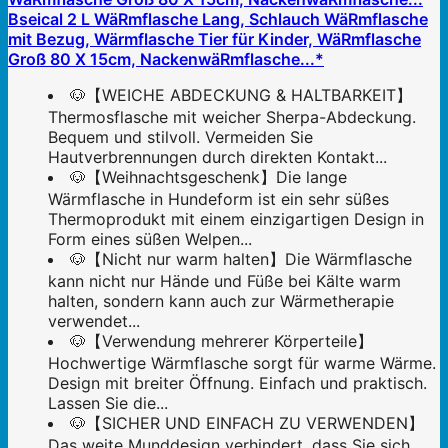
Bseical 2 L WäRmflasche Lang, Schlauch WäRmflasche
mit Bezug, Wärmflasche Tier für Kinder, WäRmflasche
Groß 80 X 15cm, NackenwäRmflasche...*
🐶【WEICHE ABDECKUNG & HALTBARKEIT】
Thermosflasche mit weicher Sherpa-Abdeckung.
Bequem und stilvoll. Vermeiden Sie
Hautverbrennungen durch direkten Kontakt...
🐶【Weihnachtsgeschenk】Die lange
Wärmflasche in Hundeform ist ein sehr süßes
Thermoprodukt mit einem einzigartigen Design in
Form eines süßen Welpen...
🐶【Nicht nur warm halten】Die Wärmflasche
kann nicht nur Hände und Füße bei Kälte warm
halten, sondern kann auch zur Wärmetherapie
verwendet...
🐶【Verwendung mehrerer Körperteile】
Hochwertige Wärmflasche sorgt für warme Wärme.
Design mit breiter Öffnung. Einfach und praktisch.
Lassen Sie die...
🐶【SICHER UND EINFACH ZU VERWENDEN】
Das weite Munddesign verhindert, dass Sie sich