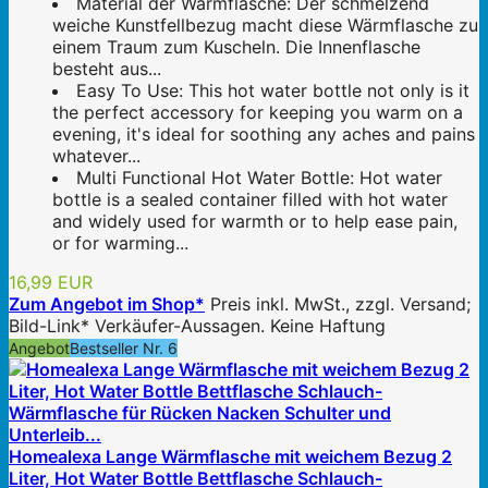
Material der Wärmflasche: Der schmelzend
weiche Kunstfellbezug macht diese Wärmflasche zu
einem Traum zum Kuscheln. Die Innenflasche
besteht aus...
Easy To Use: This hot water bottle not only is it
the perfect accessory for keeping you warm on a
evening, it's ideal for soothing any aches and pains
whatever...
Multi Functional Hot Water Bottle: Hot water
bottle is a sealed container filled with hot water
and widely used for warmth or to help ease pain,
or for warming...
16,99 EUR
Zum Angebot im Shop*
Preis inkl. MwSt., zzgl. Versand;
Bild-Link* Verkäufer-Aussagen. Keine Haftung
Angebot
Bestseller Nr. 6
Homealexa Lange Wärmflasche mit weichem Bezug 2
Liter, Hot Water Bottle Bettflasche Schlauch-