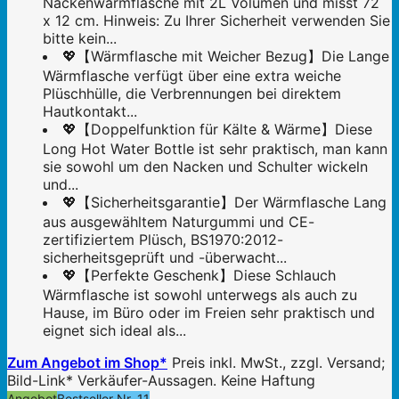
Nackenwärmflasche mit 2L Volumen und misst 72
x 12 cm. Hinweis: Zu Ihrer Sicherheit verwenden Sie
bitte kein...
💖【Wärmflasche mit Weicher Bezug】Die Lange
Wärmflasche verfügt über eine extra weiche
Plüschhülle, die Verbrennungen bei direktem
Hautkontakt...
💖【Doppelfunktion für Kälte & Wärme】Diese
Long Hot Water Bottle ist sehr praktisch, man kann
sie sowohl um den Nacken und Schulter wickeln
und...
💖【Sicherheitsgarantie】Der Wärmflasche Lang
aus ausgewähltem Naturgummi und CE-
zertifiziertem Plüsch, BS1970:2012-
sicherheitsgeprüft und -überwacht...
💖【Perfekte Geschenk】Diese Schlauch
Wärmflasche ist sowohl unterwegs als auch zu
Hause, im Büro oder im Freien sehr praktisch und
eignet sich ideal als...
Zum Angebot im Shop*
Preis inkl. MwSt., zzgl. Versand;
Bild-Link* Verkäufer-Aussagen. Keine Haftung
Angebot
Bestseller Nr. 11