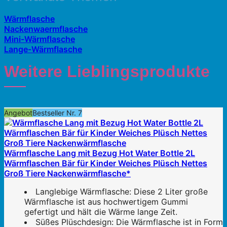
Wärmflasche
Nackenwaermflasche
Mini-Wärmflasche
Lange-Wärmflasche
Weitere Lieblingsprodukte
Angebot
Bestseller Nr. 7
Wärmflasche Lang mit Bezug Hot Water Bottle 2L
Wärmflaschen Bär für Kinder Weiches Plüsch Nettes
Groß Tiere Nackenwärmflasche*
Langlebige Wärmflasche: Diese 2 Liter große
Wärmflasche ist aus hochwertigem Gummi
gefertigt und hält die Wärme lange Zeit.
Süßes Plüschdesign: Die Wärmflasche ist in Form