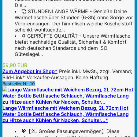
Die...
🥰 STUNDENLANGE WÄRME - Genieße Deine
Wärmeflasche über Stunden (6-8h) ohne Sorge vor
Verbrennungen. Der himmlisch weiche Kuschelstoff
schenkt wohltuende...
♻️ GEPRÜFTE QUALITÄT - Unsere Wärmflasche
bietet nachhaltige Qualität, Sicherheit & Komfort
nach deutschen Standards und dem ISO
Gütesiegel...
59,90 EUR
Zum Angebot im Shop*
Preis inkl. MwSt., zzgl. Versand;
Bild-Link* Verkäufer-Aussagen. Keine Haftung
Bestseller Nr. 10
Lange Wärmflasche mit Weichem Bezug, 2L 72cm Hot
Water Bottle Bettflasche Schlauch, Wärmflasche Lang
zu Hitze auch Kühlen für Nacken, Schulter...*
💖【2L Großes Fassungsvermögen】Diese