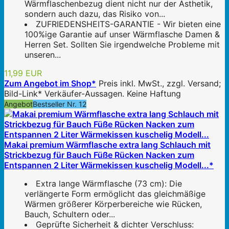
Wärmflaschenbezug dient nicht nur der Ästhetik,
sondern auch dazu, das Risiko von...
ZUFRIEDENSHEITS-GARANTIE - Wir bieten eine
100%ige Garantie auf unser Wärmflasche Damen &
Herren Set. Sollten Sie irgendwelche Probleme mit
unseren...
11,99 EUR
Zum Angebot im Shop*
Preis inkl. MwSt., zzgl. Versand;
Bild-Link* Verkäufer-Aussagen. Keine Haftung
Angebot
Bestseller Nr. 12
Makai premium Wärmflasche extra lang Schlauch mit
Strickbezug für Bauch Füße Rücken Nacken zum
Entspannen 2 Liter Wärmekissen kuschelig Modell...*
Extra lange Wärmflasche (73 cm): Die
verlängerte Form ermöglicht das gleichmäßige
Wärmen größerer Körperbereiche wie Rücken,
Bauch, Schultern oder...
Geprüfte Sicherheit & dichter Verschluss: