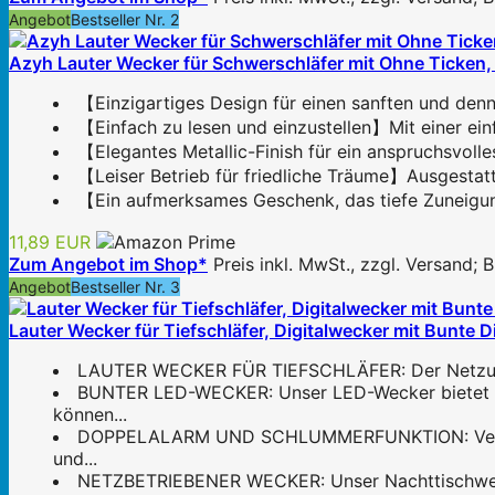
Angebot
Bestseller Nr. 2
Azyh Lauter Wecker für Schwerschläfer mit Ohne Ticken, 
【Einzigartiges Design für einen sanften und den
【Einfach zu lesen und einzustellen】Mit einer einf
【Elegantes Metallic-Finish für ein anspruchsvoll
【Leiser Betrieb für friedliche Träume】Ausgestatt
【Ein aufmerksames Geschenk, das tiefe Zuneigung 
11,89 EUR
Zum Angebot im Shop*
Preis inkl. MwSt., zzgl. Versand;
Angebot
Bestseller Nr. 3
Lauter Wecker für Tiefschläfer, Digitalwecker mit Bunte D
LAUTER WECKER FÜR TIEFSCHLÄFER: Der Netzu Laut
BUNTER LED-WECKER: Unser LED-Wecker bietet ei
können...
DOPPELALARM UND SCHLUMMERFUNKTION: Verpassen
und...
NETZBETRIEBENER WECKER: Unser Nachttischwecker