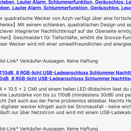
eben, Lauter Alarm, Schlummerfunktion, Geräuschlos, Leuch
quadratische Wecker von Azyh verfügt über eine fortschri
henke】Mit seinem schlanken, quadratischen Design und sei
ver integrierter Nachtlichtknopf auf der Oberseite ermögli
hen】Geschneidert für Tiefschläfer, erhöht die Snooze-Funkt
er Wecker wird mit einer umweltfreundlichen und energieeff
 Bild-Link* Verkäufer-Aussagen. Keine Haftung
110dB, 8 RGB-licht USB-Ladeanschluss Schlummer Nachttisc
4 x 10.5 x 2 CM) und einem hellen LED-Bildschirm liest du d
e Lautstärke von bis zu 110dB (mindestens 30dB) und perfek
Licht Zeit auch aus der Ferne problemlos ablesbar. Nachts He
igitaler wecker klingelt auch bei Stromausfall - keine wich
äuft nur über Netzstrom und wird mit einem USB-Ladekabel 
 Bild-Link* Verkäufer-Aussagen. Keine Haftung