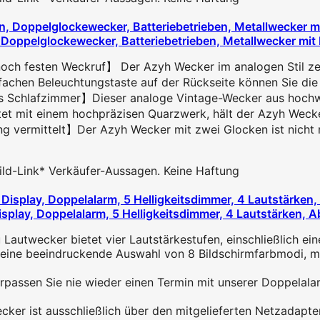
Doppelglockewecker, Batteriebetrieben, Metallwecker mit N
noch festen Weckruf】 Der Azyh Wecker im analogen Stil zei
achen Beleuchtungstaste auf der Rückseite können Sie die U
es Schlafzimmer】Dieser analoge Vintage-Wecker aus hochwert
et mit einem hochpräzisen Quarzwerk, hält der Azyh Wecker 
vermittelt】Der Azyh Wecker mit zwei Glocken ist nicht nur
 Bild-Link* Verkäufer-Aussagen. Keine Haftung
isplay, Doppelalarm, 5 Helligkeitsdimmer, 4 Lautstärken, A
wecker bietet vier Lautstärkestufen, einschließlich eine
ne beeindruckende Auswahl von 8 Bildschirmfarbmodi, mi
 Sie nie wieder einen Termin mit unserer Doppelalarm-
 ist ausschließlich über den mitgelieferten Netzadapter 