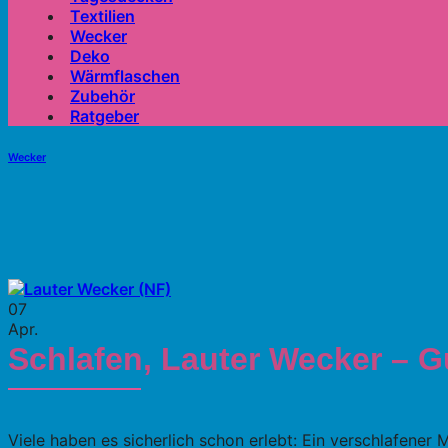
Textilien
Wecker
Deko
Wärmflaschen
Zubehör
Ratgeber
Wecker
07
Apr.
Schlafen, Lauter Wecker – G
Viele haben es sicherlich schon erlebt: Ein verschlafener