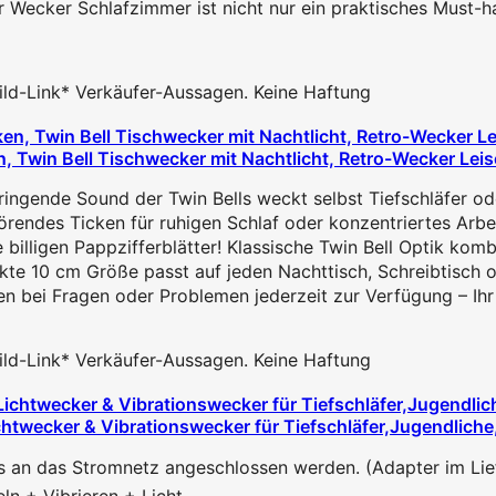
r Schlafzimmer ist nicht nur ein praktisches Must-have,
 Bild-Link* Verkäufer-Aussagen. Keine Haftung
 Twin Bell Tischwecker mit Nachtlicht, Retro-Wecker Leise
ende Sound der Twin Bells weckt selbst Tiefschläfer oder 
des Ticken für ruhigen Schlaf oder konzentriertes Arbeiten
lligen Pappzifferblätter! Klassische Twin Bell Optik kombi
e 10 cm Größe passt auf jeden Nachttisch, Schreibtisch od
bei Fragen oder Problemen jederzeit zur Verfügung – Ihr Zu
 Bild-Link* Verkäufer-Aussagen. Keine Haftung
htwecker & Vibrationswecker für Tiefschläfer,Jugendliche
er muss an das Stromnetz angeschlossen werden. (Adapter im L