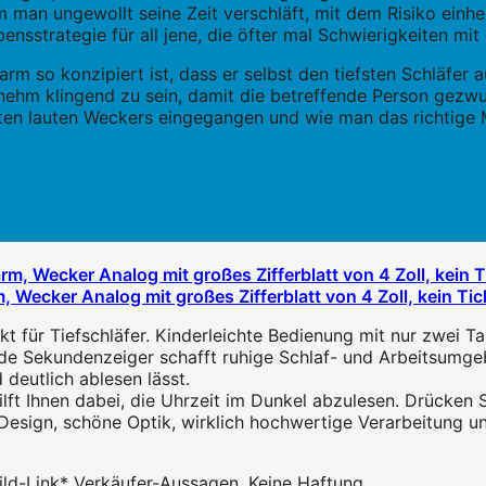
m man ungewollt seine Zeit verschläft, mit dem Risiko einh
bensstrategie für all jene, die öfter mal Schwierigkeiten m
arm so konzipiert ist, dass er selbst den tiefsten Schläfer
ehm klingend zu sein, damit die betreffende Person gezwu
uten lauten Weckers eingegangen und wie man das richtige M
 Wecker Analog mit großes Zifferblatt von 4 Zoll, kein Tic
kt für Tiefschläfer. Kinderleichte Bedienung mit nur zwei Tas
nde Sekundenzeiger schafft ruhige Schlaf- und Arbeitsumge
d deutlich ablesen lässt.
ft Ihnen dabei, die Uhrzeit im Dunkel abzulesen. Drücken S
esign, schöne Optik, wirklich hochwertige Verarbeitung und
 Bild-Link* Verkäufer-Aussagen. Keine Haftung