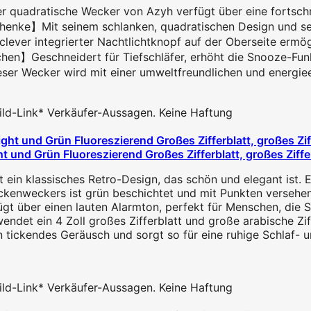
quadratische Wecker von Azyh verfügt über eine fortschri
henke】Mit seinem schlanken, quadratischen Design und sei
ver integrierter Nachtlichtknopf auf der Oberseite ermögli
hen】Geschneidert für Tiefschläfer, erhöht die Snooze-Funkt
er Wecker wird mit einer umweltfreundlichen und energieeff
 Bild-Link* Verkäufer-Aussagen. Keine Haftung
und Grün Fluoreszierend Großes Zifferblatt, großes Zifferb
n klassisches Retro-Design, das schön und elegant ist. Es h
ockenweckers ist grün beschichtet und mit Punkten versehe
gt über einen lauten Alarmton, perfekt für Menschen, die 
ndet ein 4 Zoll großes Zifferblatt und große arabische Ziff
 tickendes Geräusch und sorgt so für eine ruhige Schlaf-
 Bild-Link* Verkäufer-Aussagen. Keine Haftung