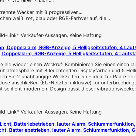
 (Klingeln + Vibrieren + Licht...
Sie zwei getrennte Wecker mit 8 progressiven...
 Sie zwischen weiß, rot, blau oder RGB-Farbverlauf, die...
 Bild-Link* Verkäufer-Aussagen. Keine Haftung
n, Doppelalarm, RGB-Anzeige, 5 Helligkeitsstufen, 4 Lautst
 wieder einen Weckruf! Kombinieren Sie einen einen laute
atmosphäre mit 8 leuchtenden Displayfarben und 5 Helligke
 2 unabhängige Weckzeiten ein – ideal für Paare oder f
anschließen (EU-Netzteil inklusive) für unterbrechungsfr
licht-modernem Design passt dieser vibrationswecker in
 Bild-Link* Verkäufer-Aussagen. Keine Haftung
t, Batteriebetrieben, lauter Alarm, Schlummerfunktion, G