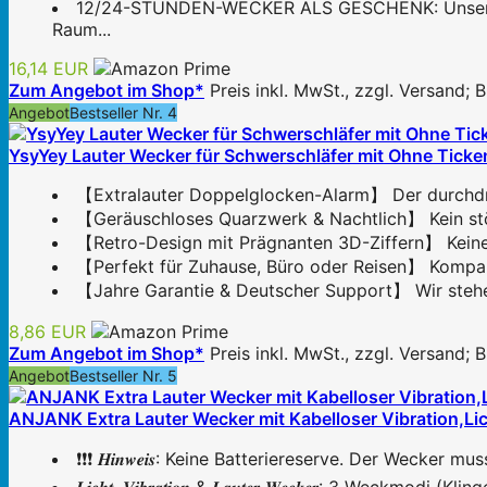
12/24-STUNDEN-WECKER ALS GESCHENK: Unser Wecke
Raum...
16,14 EUR
Zum Angebot im Shop*
Preis inkl. MwSt., zzgl. Versand;
Angebot
Bestseller Nr. 4
YsyYey Lauter Wecker für Schwerschläfer mit Ohne Ticken,
【Extralauter Doppelglocken-Alarm】 Der durchdring
【Geräuschloses Quarzwerk & Nachtlich】 Kein stören
【Retro-Design mit Prägnanten 3D-Ziffern】 Keine bi
【Perfekt für Zuhause, Büro oder Reisen】 Kompakt
【Jahre Garantie & Deutscher Support】 Wir stehen 
8,86 EUR
Zum Angebot im Shop*
Preis inkl. MwSt., zzgl. Versand;
Angebot
Bestseller Nr. 5
ANJANK Extra Lauter Wecker mit Kabelloser Vibration,Lic
❗❗❗ 𝑯𝒊𝒏𝒘𝒆𝒊𝒔: Keine Batteriereserve. Der Weck