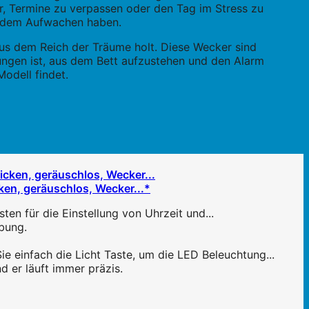
er, Termine zu verpassen oder den Tag im Stress zu
it dem Aufwachen haben.
 aus dem Reich der Träume holt. Diese Wecker sind
ngen ist, aus dem Bett aufzustehen und den Alarm
odell findet.
ken, geräuschlos, Wecker...*
ten für die Einstellung von Uhrzeit und...
bung.
ie einfach die Licht Taste, um die LED Beleuchtung...
 er läuft immer präzis.