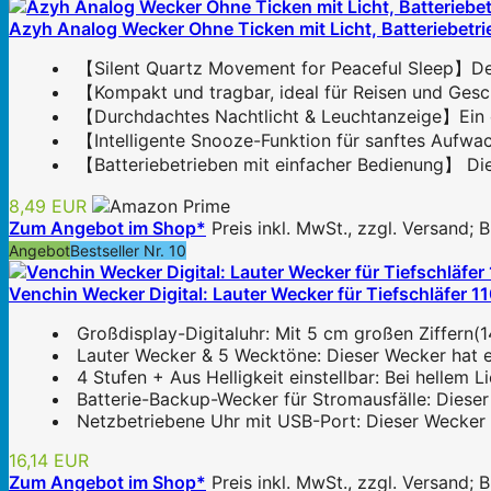
Azyh Analog Wecker Ohne Ticken mit Licht, Batteriebetri
【Silent Quartz Movement for Peaceful Sleep】Der 
【Kompakt und tragbar, ideal für Reisen und Gesc
【Durchdachtes Nachtlicht & Leuchtanzeige】Ein cle
【Intelligente Snooze-Funktion für sanftes Aufwac
【Batteriebetrieben mit einfacher Bedienung】 Dies
8,49 EUR
Zum Angebot im Shop*
Preis inkl. MwSt., zzgl. Versand;
Angebot
Bestseller Nr. 10
Venchin Wecker Digital: Lauter Wecker für Tiefschläfer 
Großdisplay-Digitaluhr: Mit 5 cm großen Ziffern(1
Lauter Wecker & 5 Wecktöne: Dieser Wecker hat ein
4 Stufen + Aus Helligkeit einstellbar: Bei hellem 
Batterie-Backup-Wecker für Stromausfälle: Dieser d
Netzbetriebene Uhr mit USB-Port: Dieser Wecker l
16,14 EUR
Zum Angebot im Shop*
Preis inkl. MwSt., zzgl. Versand;