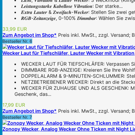
𝑳𝒊𝒄𝒉𝒕, 𝑽𝒊𝒃𝒓𝒂𝒕𝒊𝒐𝒏 & 𝑳𝒂𝒖𝒕𝒆𝒓 𝑾𝒆𝒄𝒌𝒆𝒓: 3 Weckmodi
𝑳𝒆𝒊𝒔𝒕𝒖𝒏𝒈𝒔𝒔𝒕𝒂𝒓𝒌𝒆 𝑲𝒂𝒃𝒆𝒍𝒍𝒐𝒔𝒆 𝑽𝒊𝒃𝒓𝒂𝒕𝒊𝒐𝒏: Der starke...
𝑬𝒙𝒕𝒓𝒂 𝑳𝒂𝒖𝒕𝒆𝒓 & 𝒁𝒘𝒆𝒊𝒇𝒂𝒄𝒉-𝑾𝒆𝒄𝒌𝒆𝒓: Stellen 
𝑹𝑮𝑩-𝒁𝒆𝒊𝒕𝒂𝒏𝒛𝒆𝒊𝒈𝒆, 0-100% 𝑫𝒊𝒎𝒎𝒃𝒂𝒓: Wählen
33,99 EUR
Zum Angebot im Shop*
Preis inkl. MwSt., zzgl. Versand;
Bestseller Nr. 6
Wecker Laut für Tiefschläfer, Lauter Wecker mit Vibratio
WECKER LAUT FÜR TIEFSCHLÄFER: Verpassen Sie nie
DIMMBARE RGB-ANZEIGE: Kreieren Sie Ihre Wohlfühl
DOPPELALARM & 9-MINUTEN-SCHLUMMER: Stellen Sie
NETZBETRIEBENER WECKER: Direkt an die Steckdose 
WECKER FÜR ZUHAUSE UND ALS GESCHENK: Mit sch
Geschenk, das...
17,99 EUR
Zum Angebot im Shop*
Preis inkl. MwSt., zzgl. Versand;
Bestseller Nr. 7
Zonopy Wecker, Analog Wecker Ohne Ticken mit Night Lich