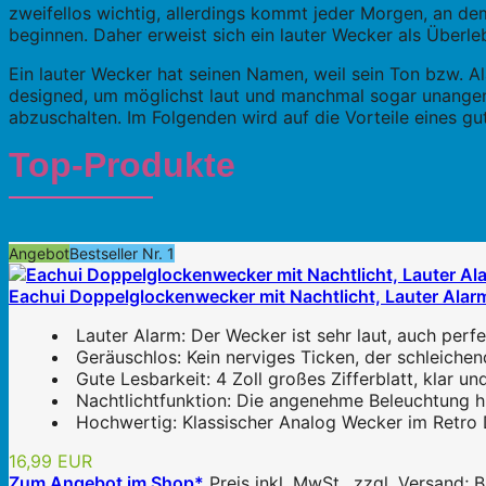
zweifellos wichtig, allerdings kommt jeder Morgen, an de
beginnen. Daher erweist sich ein lauter Wecker als Überle
Ein lauter Wecker hat seinen Namen, weil sein Ton bzw. Al
designed, um möglichst laut und manchmal sogar unangen
abzuschalten. Im Folgenden wird auf die Vorteile eines g
Top-Produkte
Angebot
Bestseller Nr. 1
Eachui Doppelglockenwecker mit Nachtlicht, Lauter Alarm,
Lauter Alarm: Der Wecker ist sehr laut, auch perfe
Geräuschlos: Kein nerviges Ticken, der schleiche
Gute Lesbarkeit: 4 Zoll großes Zifferblatt, klar un
Nachtlichtfunktion: Die angenehme Beleuchtung hil
Hochwertig: Klassischer Analog Wecker im Retro D
16,99 EUR
Zum Angebot im Shop*
Preis inkl. MwSt., zzgl. Versand;