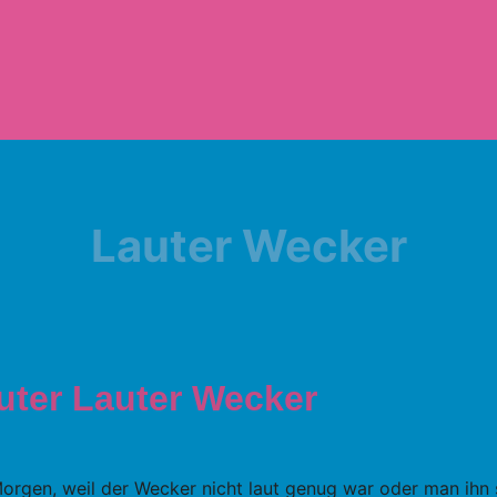
Lauter Wecker
uter Lauter Wecker
 Morgen, weil der Wecker nicht laut genug war oder man ihn 