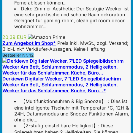
Ferne ablesen können...
Deko Zimmer Aesthetic: Der Seutgjie Wecker ist
eine sehr praktische und schöne Raumdekoration.
Geeignet für gaming room, clean girl room decor,
wohnzimmer...
20,39 EUR
Zum Angebot im Shop*
Preis inkl. MwSt., zzgl. Versand;
Bild-Link* Verkäufer-Aussagen. Keine Haftung
Bestseller Nr. 12
Derkiewn Digitaler Wecker, 7 "LED Spiegelbildschirm
Wecker Am Bett, Schlummermodus, 2 Helligkeiten,
Wecker für das Schlafzimmer, Küche, Büro...*
【Multifunktionsuhren & Big Snooze】：Dies ist
eine intelligente Tischuhr mit Temperatur °C, 12H &
24H, Datumsmodus und Snooze-Funktionen Alarm,
ohne die...
【2-stufig einstellbare Helligkeit】: Diese
Spiegeluhren haben 2 Helligkeiten, Sie können