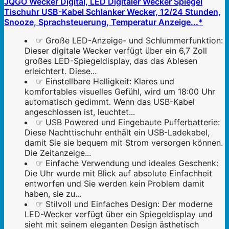
JQGO Wecker Digital, LED Digitaler Wecker Spiegel
Tischuhr USB-Kabel Schlanker Wecker, 12/24 Stunden,
Snooze, Sprachsteuerung, Temperatur Anzeige...*
☞ Große LED-Anzeige- und Schlummerfunktion:
Dieser digitale Wecker verfügt über ein 6,7 Zoll
großes LED-Spiegeldisplay, das das Ablesen
erleichtert. Diese...
☞ Einstellbare Helligkeit: Klares und
komfortables visuelles Gefühl, wird um 18:00 Uhr
automatisch gedimmt. Wenn das USB-Kabel
angeschlossen ist, leuchtet...
☞ USB Powered und Eingebaute Pufferbatterie:
Diese Nachttischuhr enthält ein USB-Ladekabel,
damit Sie sie bequem mit Strom versorgen können.
Die Zeitanzeige...
☞ Einfache Verwendung und ideales Geschenk:
Die Uhr wurde mit Blick auf absolute Einfachheit
entworfen und Sie werden kein Problem damit
haben, sie zu...
☞ Stilvoll und Einfaches Design: Der moderne
LED-Wecker verfügt über ein Spiegeldisplay und
sieht mit seinem eleganten Design ästhetisch