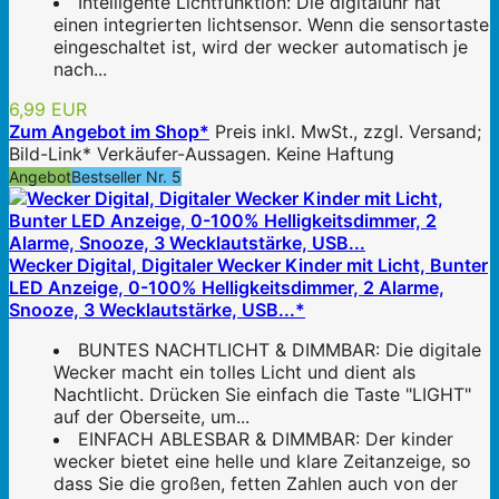
Intelligente Lichtfunktion: Die digitaluhr hat
einen integrierten lichtsensor. Wenn die sensortaste
eingeschaltet ist, wird der wecker automatisch je
nach...
6,99 EUR
Zum Angebot im Shop*
Preis inkl. MwSt., zzgl. Versand;
Bild-Link* Verkäufer-Aussagen. Keine Haftung
Angebot
Bestseller Nr. 5
Wecker Digital, Digitaler Wecker Kinder mit Licht, Bunter
LED Anzeige, 0-100% Helligkeitsdimmer, 2 Alarme,
Snooze, 3 Wecklautstärke, USB...*
BUNTES NACHTLICHT & DIMMBAR: Die digitale
Wecker macht ein tolles Licht und dient als
Nachtlicht. Drücken Sie einfach die Taste "LIGHT"
auf der Oberseite, um...
EINFACH ABLESBAR & DIMMBAR: Der kinder
wecker bietet eine helle und klare Zeitanzeige, so
dass Sie die großen, fetten Zahlen auch von der