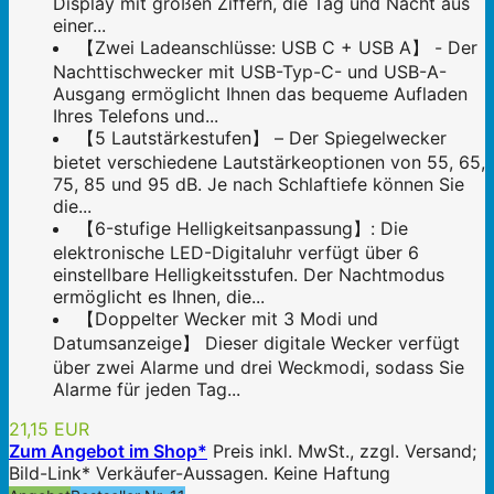
Display mit großen Ziffern, die Tag und Nacht aus
einer...
【Zwei Ladeanschlüsse: USB C + USB A】 - Der
Nachttischwecker mit USB-Typ-C- und USB-A-
Ausgang ermöglicht Ihnen das bequeme Aufladen
Ihres Telefons und...
【5 Lautstärkestufen】 – Der Spiegelwecker
bietet verschiedene Lautstärkeoptionen von 55, 65,
75, 85 und 95 dB. Je nach Schlaftiefe können Sie
die...
【6-stufige Helligkeitsanpassung】: Die
elektronische LED-Digitaluhr verfügt über 6
einstellbare Helligkeitsstufen. Der Nachtmodus
ermöglicht es Ihnen, die...
【Doppelter Wecker mit 3 Modi und
Datumsanzeige】 Dieser digitale Wecker verfügt
über zwei Alarme und drei Weckmodi, sodass Sie
Alarme für jeden Tag...
21,15 EUR
Zum Angebot im Shop*
Preis inkl. MwSt., zzgl. Versand;
Bild-Link* Verkäufer-Aussagen. Keine Haftung