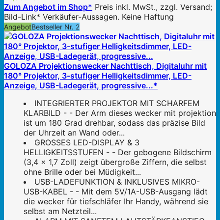
Zum Angebot im Shop*
Preis inkl. MwSt., zzgl. Versand;
Bild-Link* Verkäufer-Aussagen. Keine Haftung
Angebot
Bestseller Nr. 2
GOLOZA Projektionswecker Nachttisch, Digitaluhr mit
180° Projektor, 3-stufiger Helligkeitsdimmer, LED-
Anzeige, USB-Ladegerät, progressive...*
INTEGRIERTER PROJEKTOR MIT SCHARFEM
KLARBILD - - Der Arm dieses wecker mit projektion
ist um 180 Grad drehbar, sodass das präzise Bild
der Uhrzeit an Wand oder...
GROSSES LED-DISPLAY & 3
HELLIGKEITSSTUFEN - - Der gebogene Bildschirm
(3,4 × 1,7 Zoll) zeigt übergroße Ziffern, die selbst
ohne Brille oder bei Müdigkeit...
USB-LADEFUNKTION & INKLUSIVES MIKRO-
USB-KABEL - - Mit dem 5V/1A-USB-Ausgang lädt
die wecker für tiefschläfer Ihr Handy, während sie
selbst am Netzteil...