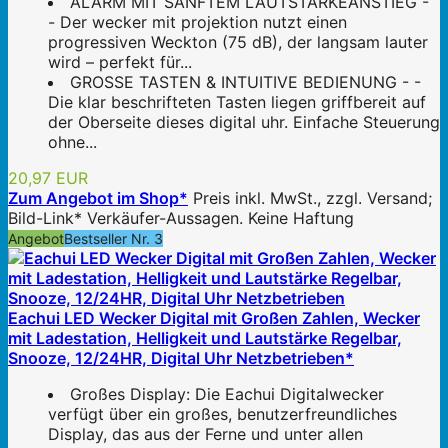
ALARM MIT SANFTEM LAUTSTÄRKEANSTIEG -
- Der wecker mit projektion nutzt einen
progressiven Weckton (75 dB), der langsam lauter
wird – perfekt für...
GROSSE TASTEN & INTUITIVE BEDIENUNG - -
Die klar beschrifteten Tasten liegen griffbereit auf
der Oberseite dieses digital uhr. Einfache Steuerung
ohne...
20,97 EUR
Zum Angebot im Shop*
Preis inkl. MwSt., zzgl. Versand;
Bild-Link* Verkäufer-Aussagen. Keine Haftung
Angebot
Bestseller Nr. 3
Eachui LED Wecker Digital mit Großen Zahlen, Wecker
mit Ladestation, Helligkeit und Lautstärke Regelbar,
Snooze, 12/24HR, Digital Uhr Netzbetrieben*
Großes Display: Die Eachui Digitalwecker
verfügt über ein großes, benutzerfreundliches
Display, das aus der Ferne und unter allen