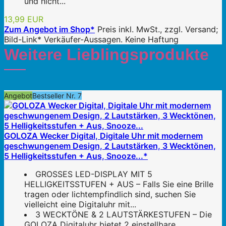
und nicht...
13,99 EUR
Zum Angebot im Shop*
Preis inkl. MwSt., zzgl. Versand;
Bild-Link* Verkäufer-Aussagen. Keine Haftung
Weitere Lieblingsprodukte
Angebot
Bestseller Nr. 7
GOLOZA Wecker Digital, Digitale Uhr mit modernem
geschwungenem Design, 2 Lautstärken, 3 Wecktönen,
5 Helligkeitsstufen + Aus, Snooze...*
GROSSES LED-DISPLAY MIT 5
HELLIGKEITSSTUFEN + AUS – Falls Sie eine Brille
tragen oder lichtempfindlich sind, suchen Sie
vielleicht eine Digitaluhr mit...
3 WECKTÖNE & 2 LAUTSTÄRKESTUFEN – Die
GOLOZA Digitaluhr bietet 2 einstellbare