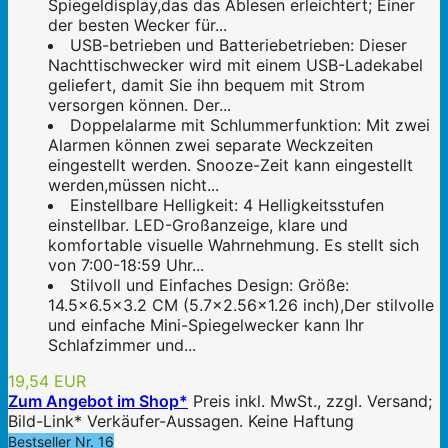
Spiegeldisplay,das das Ablesen erleichtert; Einer
der besten Wecker für...
USB-betrieben und Batteriebetrieben: Dieser
Nachttischwecker wird mit einem USB-Ladekabel
geliefert, damit Sie ihn bequem mit Strom
versorgen können. Der...
Doppelalarme mit Schlummerfunktion: Mit zwei
Alarmen können zwei separate Weckzeiten
eingestellt werden. Snooze-Zeit kann eingestellt
werden,müssen nicht...
Einstellbare Helligkeit: 4 Helligkeitsstufen
einstellbar. LED-Großanzeige, klare und
komfortable visuelle Wahrnehmung. Es stellt sich
von 7:00-18:59 Uhr...
Stilvoll und Einfaches Design: Größe:
14.5×6.5×3.2 CM (5.7×2.56×1.26 inch),Der stilvolle
und einfache Mini-Spiegelwecker kann Ihr
Schlafzimmer und...
19,54 EUR
Zum Angebot im Shop*
Preis inkl. MwSt., zzgl. Versand;
Bild-Link* Verkäufer-Aussagen. Keine Haftung
Bestseller Nr. 16