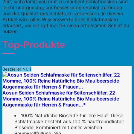
Zeit, sich damit vertraut zu machen! Schlafmasken sind
leicht und günstig, um besser in den Schlaf zu finden
und die Qualität des Schlafs zu verbessern. In diesem
Artikel wird alles Wissenswerte über Schlafmasken
erläutert, um sie optimal für einen erholsamen Schlaf zu
nutzen.
Top-Produkte
Bestseller Nr. 1
Aosun Seiden Schlafmaske für Seitenschläfer, 22
Momme, 100% Reine Natürliche Bio Maulbeerseide
Augenmaske für Herren & Frauen...*
100% Natürliche Bioseide für Ihre Haut: Diese
Schlafmaske besteht aus 100 % hautfreundlicher
Bioseide, kombiniert mit einer weichen
Baumwollfüllung. Sie...