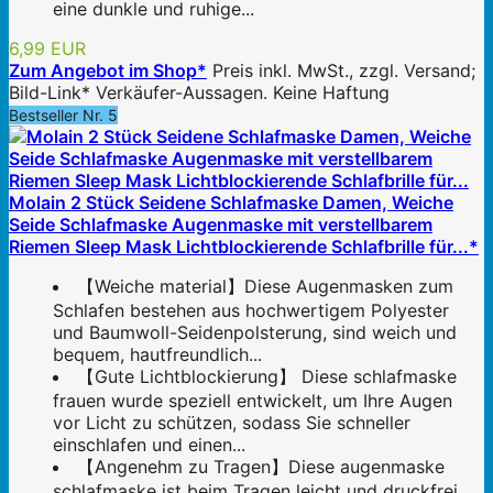
eine dunkle und ruhige...
6,99 EUR
Zum Angebot im Shop*
Preis inkl. MwSt., zzgl. Versand;
Bild-Link* Verkäufer-Aussagen. Keine Haftung
Bestseller Nr. 5
Molain 2 Stück Seidene Schlafmaske Damen, Weiche
Seide Schlafmaske Augenmaske mit verstellbarem
Riemen Sleep Mask Lichtblockierende Schlafbrille für...*
【Weiche material】Diese Augenmasken zum
Schlafen bestehen aus hochwertigem Polyester
und Baumwoll-Seidenpolsterung, sind weich und
bequem, hautfreundlich...
【Gute Lichtblockierung】 Diese schlafmaske
frauen wurde speziell entwickelt, um Ihre Augen
vor Licht zu schützen, sodass Sie schneller
einschlafen und einen...
【Angenehm zu Tragen】Diese augenmaske
schlafmaske ist beim Tragen leicht und druckfrei,