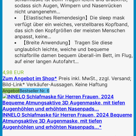
sodass sich Augen, Wimpern und Nasenrücken
nicht unangenehm...
【Elastisches Riemendesign】Die sleep mask
verfügt über ein weiches, verstellbares Kopfband,
das sich den Kopfgrößen der meisten Menschen
anpasst, keine...
【Breite Anwendung】 Tragen Sie diese
unglaublich leichte, weiche und bequeme
schlafbrille damen bequem überall-im Bett, im Flug,
auf einer langen Autofahrt...
4,98 EUR
Zum Angebot im Shop*
Preis inkl. MwSt., zzgl. Versand;
Bild-Link* Verkäufer-Aussagen. Keine Haftung
Angebot
Bestseller Nr. 6
INNELO Schlafmaske für Herren Frauen, 2024 Bequeme
Atmungsaktive 3D Augenmaske, mit tiefen
Augenhöhlen und erhöhten Nasenpads...*