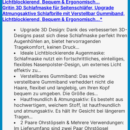
Gritin 3D Schlafmaske für Seitenschläfer, Upgrade
Atmungsaktive Schlafbrille mit Verstellbar Gummiband,
Lichtblockierend, Bequem & Ergonomisch...*
Upgrade 3D Design: Dank des verbesserten 3D-
Designs passt sich diese Schlafmaske perfekt Ihren
Augenhöhlen an, bietet hervorragenden
Tragekomfort, keinen Druck...
Ideale Lichtblockierende Augenmaske:
Schlafmaske nutzt ein fortschrittliches, einteiliges,
flexibles Nasenpolster-Design, um externes Licht
effektiv zu...
Verstellbares Gummiband: Das weiche
verstellbare Gummiband verheddert nicht die
Haare, flexibel und langlebig, um Ihren Kopf
bequem zu umgeben. Die Größe des...
Hautfreundlich & Atmungsaktiv: Es besteht aus
hochwertigem, weichem Stoff, ist hautfreundlich
und atmungsaktiv. Es hält Ihr Gesicht bei längerem
Tragen...
2 Paare Ohrstöpseln & Mehrere Verwendungen:
Im Lieferumfang sind zwei Paar Ohrstöpsel