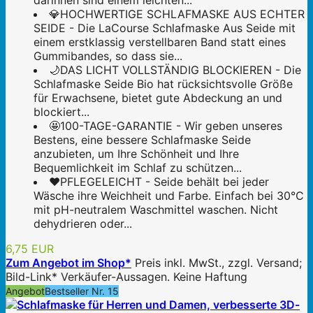
darinnen sind einem leichten...
💎HOCHWERTIGE SCHLAFMASKE AUS ECHTER
SEIDE - Die LaCourse Schlafmaske Aus Seide mit
einem erstklassig verstellbaren Band statt eines
Gummibandes, so dass sie...
🌙DAS LICHT VOLLSTÄNDIG BLOCKIEREN - Die
Schlafmaske Seide Bio hat rücksichtsvolle Größe
für Erwachsene, bietet gute Abdeckung an und
blockiert...
🤩100-TAGE-GARANTIE - Wir geben unseres
Bestens, eine bessere Schlafmaske Seide
anzubieten, um Ihre Schönheit und Ihre
Bequemlichkeit im Schlaf zu schützen...
❤️PFLEGELEICHT - Seide behält bei jeder
Wäsche ihre Weichheit und Farbe. Einfach bei 30°C
mit pH-neutralem Waschmittel waschen. Nicht
dehydrieren oder...
6,75 EUR
Zum Angebot im Shop*
Preis inkl. MwSt., zzgl. Versand;
Bild-Link* Verkäufer-Aussagen. Keine Haftung
Angebot
Bestseller Nr. 15