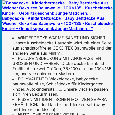
Babydecke - Kinderbettdecke - Baby Bettdecke Aus
Weicher Oeko-tex Baumwolle - 100x135 - Kuscheldecke
Kinder - Geburtsgeschenk Junge Mädchen...*
WINTERDECKE WARME SANFT UND SICHER:
Unsere kuscheldecke flauschig wird mit einer Seite
aus schadstofffreier OEKO-TEX-Baumwolle und der
anderen Seite aus Minky...
POLARE ABDECKUNG MIT ANGEPASSTEN
GRÖSSEN UND FARBEN: Dicke decke kleinkind .
Erhältlich in zwei Größen, 75x100 cm und 100x135
cm, und verschiedenen Mustern.
POLYVALENTE: Wickeldecke, babydecke
baumwolle pilze, Schlafdecke für Kindergarten
kinder, Autokindersitz... ... Unsere Decken passen
sich Ihren Bedürfnissen...
KISSEN MIT IDENTISCHEN MOTIVEN SEPARAT
ERHÄLTLICH: Ideal kinder bettdecken set (baby
bettdecke und kissen).
NÜTZLICHE GESCHENKIDEE: baby