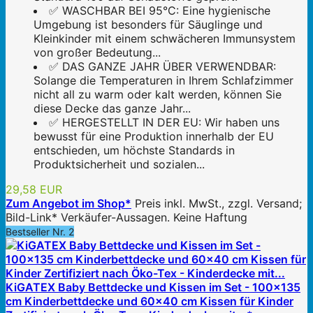
✅ WASCHBAR BEI 95°C: Eine hygienische
Umgebung ist besonders für Säuglinge und
Kleinkinder mit einem schwächeren Immunsystem
von großer Bedeutung...
✅ DAS GANZE JAHR ÜBER VERWENDBAR:
Solange die Temperaturen in Ihrem Schlafzimmer
nicht all zu warm oder kalt werden, können Sie
diese Decke das ganze Jahr...
✅ HERGESTELLT IN DER EU: Wir haben uns
bewusst für eine Produktion innerhalb der EU
entschieden, um höchste Standards in
Produktsicherheit und sozialen...
29,58 EUR
Zum Angebot im Shop*
Preis inkl. MwSt., zzgl. Versand;
Bild-Link* Verkäufer-Aussagen. Keine Haftung
Bestseller Nr. 2
KiGATEX Baby Bettdecke und Kissen im Set - 100x135
cm Kinderbettdecke und 60x40 cm Kissen für Kinder