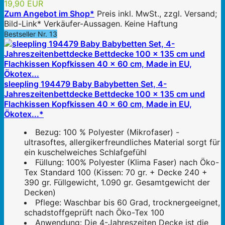
19,90 EUR
Zum Angebot im Shop*
Preis inkl. MwSt., zzgl. Versand;
Bild-Link* Verkäufer-Aussagen. Keine Haftung
Bestseller Nr. 13
sleepling 194479 Baby Babybetten Set, 4-
Jahreszeitenbettdecke Bettdecke 100 x 135 cm und
Flachkissen Kopfkissen 40 x 60 cm, Made in EU,
Ökotex...*
Bezug: 100 % Polyester (Mikrofaser) -
ultrasoftes, allergikerfreundliches Material sorgt für
ein kuschelweiches Schlafgefühl
Füllung: 100% Polyester (Klima Faser) nach Öko-
Tex Standard 100 (Kissen: 70 gr. + Decke 240 +
390 gr. Füllgewicht, 1.090 gr. Gesamtgewicht der
Decken)
Pflege: Waschbar bis 60 Grad, trocknergeeignet,
schadstoffgeprüft nach Öko-Tex 100
Anwendung: Die 4-Jahreszeiten Decke ist die