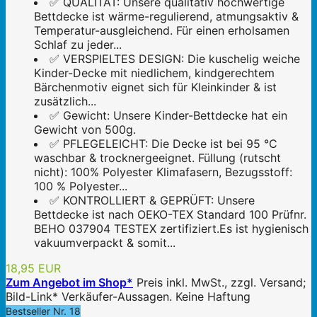
✅ QUALITÄT: Unsere qualitativ hochwertige
Bettdecke ist wärme-regulierend, atmungsaktiv &
Temperatur-ausgleichend. Für einen erholsamen
Schlaf zu jeder...
✅ VERSPIELTES DESIGN: Die kuschelig weiche
Kinder-Decke mit niedlichem, kindgerechtem
Bärchenmotiv eignet sich für Kleinkinder & ist
zusätzlich...
✅ Gewicht: Unsere Kinder-Bettdecke hat ein
Gewicht von 500g.
✅ PFLEGELEICHT: Die Decke ist bei 95 °C
waschbar & trocknergeeignet. Füllung (rutscht
nicht): 100% Polyester Klimafasern, Bezugsstoff:
100 % Polyester...
✅ KONTROLLIERT & GEPRÜFT: Unsere
Bettdecke ist nach OEKO-TEX Standard 100 Prüfnr.
BEHO 037904 TESTEX zertifiziert.Es ist hygienisch
vakuumverpackt & somit...
18,95 EUR
Zum Angebot im Shop*
Preis inkl. MwSt., zzgl. Versand;
Bild-Link* Verkäufer-Aussagen. Keine Haftung
Bestseller Nr. 18