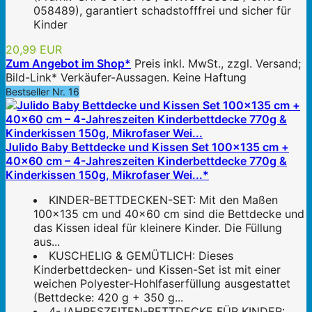
058489), garantiert schadstofffrei und sicher für
Kinder
20,99 EUR
Zum Angebot im Shop*
Preis inkl. MwSt., zzgl. Versand;
Bild-Link* Verkäufer-Aussagen. Keine Haftung
Bestseller Nr. 16
Julido Baby Bettdecke und Kissen Set 100x135 cm +
40x60 cm – 4-Jahreszeiten Kinderbettdecke 770g &
Kinderkissen 150g, Mikrofaser Wei...*
KINDER-BETTDECKEN-SET: Mit den Maßen
100×135 cm und 40×60 cm sind die Bettdecke und
das Kissen ideal für kleinere Kinder. Die Füllung
aus...
KUSCHELIG & GEMÜTLICH: Dieses
Kinderbettdecken- und Kissen-Set ist mit einer
weichen Polyester-Hohlfaserfüllung ausgestattet
(Bettdecke: 420 g + 350 g...
4-JAHRESZEITEN-BETTDECKE FÜR KINDER: