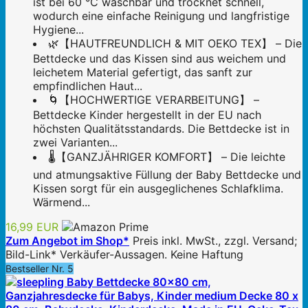
ist bei 60 °C waschbar und trocknet schnell,
wodurch eine einfache Reinigung und langfristige
Hygiene...
🌿【HAUTFREUNDLICH & MIT OEKO TEX】 – Die
Bettdecke und das Kissen sind aus weichem und
leichetem Material gefertigt, das sanft zur
empfindlichen Haut...
🌀【HOCHWERTIGE VERARBEITUNG】 –
Bettdecke Kinder hergestellt in der EU nach
höchsten Qualitätsstandards. Die Bettdecke ist in
zwei Varianten...
🌡️【GANZJÄHRIGER KOMFORT】 – Die leichte
und atmungsaktive Füllung der Baby Bettdecke und
Kissen sorgt für ein ausgeglichenes Schlafklima.
Wärmend...
16,99 EUR
Zum Angebot im Shop*
Preis inkl. MwSt., zzgl. Versand;
Bild-Link* Verkäufer-Aussagen. Keine Haftung
Bestseller Nr. 5