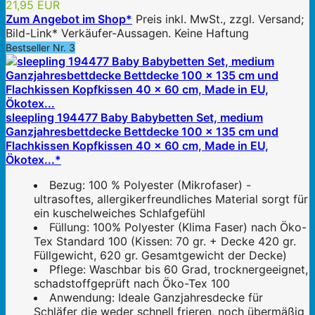
21,95 EUR
Zum Angebot im Shop*
Preis inkl. MwSt., zzgl. Versand;
Bild-Link* Verkäufer-Aussagen. Keine Haftung
Bestseller Nr. 3
sleepling 194477 Baby Babybetten Set, medium
Ganzjahresbettdecke Bettdecke 100 x 135 cm und
Flachkissen Kopfkissen 40 x 60 cm, Made in EU,
Ökotex...*
Bezug: 100 % Polyester (Mikrofaser) -
ultrasoftes, allergikerfreundliches Material sorgt für
ein kuschelweiches Schlafgefühl
Füllung: 100% Polyester (Klima Faser) nach Öko-
Tex Standard 100 (Kissen: 70 gr. + Decke 420 gr.
Füllgewicht, 620 gr. Gesamtgewicht der Decke)
Pflege: Waschbar bis 60 Grad, trocknergeeignet,
schadstoffgeprüft nach Öko-Tex 100
Anwendung: Ideale Ganzjahresdecke für
Schläfer die weder schnell frieren, noch übermäßig