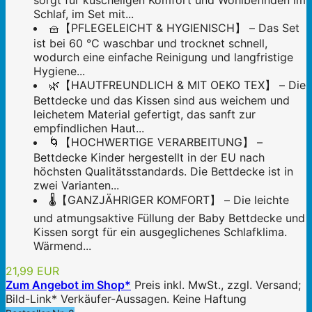
sorgt für kuscheligen Komfort und Wohlbefinden im
Schlaf, im Set mit...
🧺【PFLEGELEICHT & HYGIENISCH】 – Das Set
ist bei 60 °C waschbar und trocknet schnell,
wodurch eine einfache Reinigung und langfristige
Hygiene...
🌿【HAUTFREUNDLICH & MIT OEKO TEX】 – Die
Bettdecke und das Kissen sind aus weichem und
leichetem Material gefertigt, das sanft zur
empfindlichen Haut...
🌀【HOCHWERTIGE VERARBEITUNG】 –
Bettdecke Kinder hergestellt in der EU nach
höchsten Qualitätsstandards. Die Bettdecke ist in
zwei Varianten...
🌡️【GANZJÄHRIGER KOMFORT】 – Die leichte
und atmungsaktive Füllung der Baby Bettdecke und
Kissen sorgt für ein ausgeglichenes Schlafklima.
Wärmend...
21,99 EUR
Zum Angebot im Shop*
Preis inkl. MwSt., zzgl. Versand;
Bild-Link* Verkäufer-Aussagen. Keine Haftung