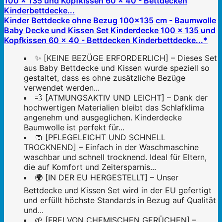
Kinder Bettdecke ohne Bezug 100x135 cm - Baumwolle
Baby Decke und Kissen Set Kinderdecke 100 x 135 und
Kopfkissen 60 x 40 - Bettdecken Kinderbettdecke...*
✨ [KEINE BEZÜGE ERFORDERLICH] – Dieses Set
aus Baby Bettdecke und Kissen wurde speziell so
gestaltet, dass es ohne zusätzliche Bezüge
verwendet werden...
💨 [ATMUNGSAKTIV UND LEICHT] – Dank der
hochwertigen Materialien bleibt das Schlafklima
angenehm und ausgeglichen. Kinderdecke
Baumwolle ist perfekt für...
🧼 [PFLEGELEICHT UND SCHNELL
TROCKNEND] – Einfach in der Waschmaschine
waschbar und schnell trocknend. Ideal für Eltern,
die auf Komfort und Zeitersparnis...
🌍 [IN DER EU HERGESTELLT] – Unser
Bettdecke und Kissen Set wird in der EU gefertigt
und erfüllt höchste Standards in Bezug auf Qualität
und...
🌱 [FREI VON CHEMISCHEN GERÜCHEN] –