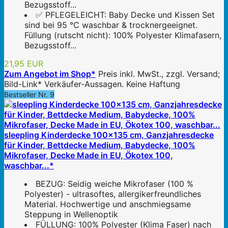
Bezugsstoff...
✅ PFLEGELEICHT: Baby Decke und Kissen Set
sind bei 95 °C waschbar & trocknergeeignet.
Füllung (rutscht nicht): 100% Polyester Klimafasern,
Bezugsstoff...
21,95 EUR
Zum Angebot im Shop*
Preis inkl. MwSt., zzgl. Versand;
Bild-Link* Verkäufer-Aussagen. Keine Haftung
Bestseller Nr. 9
sleepling Kinderdecke 100x135 cm, Ganzjahresdecke
für Kinder, Bettdecke Medium, Babydecke, 100%
Mikrofaser, Decke Made in EU, Ökotex 100,
waschbar...*
BEZUG: Seidig weiche Mikrofaser (100 %
Polyester) - ultrasoftes, allergikerfreundliches
Material. Hochwertige und anschmiegsame
Steppung in Wellenoptik
FÜLLUNG: 100% Polyester (Klima Faser) nach