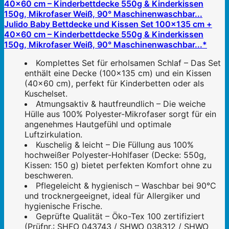
Julido Baby Bettdecke und Kissen Set 100x135 cm +
40x60 cm – Kinderbettdecke 550g & Kinderkissen
150g, Mikrofaser Weiß, 90° Maschinenwaschbar...*
Komplettes Set für erholsamen Schlaf – Das Set
enthält eine Decke (100x135 cm) und ein Kissen
(40x60 cm), perfekt für Kinderbetten oder als
Kuschelset.
Atmungsaktiv & hautfreundlich – Die weiche
Hülle aus 100% Polyester-Mikrofaser sorgt für ein
angenehmes Hautgefühl und optimale
Luftzirkulation.
Kuschelig & leicht – Die Füllung aus 100%
hochweißer Polyester-Hohlfaser (Decke: 550g,
Kissen: 150 g) bietet perfekten Komfort ohne zu
beschweren.
Pflegeleicht & hygienisch – Waschbar bei 90°C
und trocknergeeignet, ideal für Allergiker und
hygienische Frische.
Geprüfte Qualität – Öko-Tex 100 zertifiziert
(Prüfnr.: SHFO 043743 / SHWO 038312 / SHWO