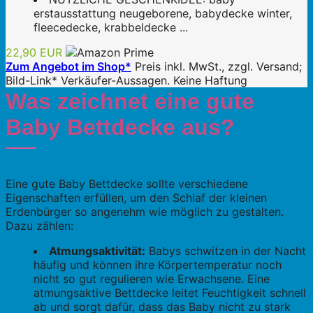
erstausstattung neugeborene, babydecke winter,
fleecedecke, krabbeldecke ...
22,90 EUR
Zum Angebot im Shop*
Preis inkl. MwSt., zzgl. Versand;
Bild-Link* Verkäufer-Aussagen. Keine Haftung
Was zeichnet eine gute
Baby Bettdecke aus?
Eine gute Baby Bettdecke sollte verschiedene
Eigenschaften erfüllen, um den Schlaf der kleinen
Erdenbürger so angenehm wie möglich zu gestalten.
Dazu zählen:
Atmungsaktivität:
Babys schwitzen in der Nacht
häufig und können ihre Körpertemperatur noch
nicht so gut regulieren wie Erwachsene. Eine
atmungsaktive Bettdecke leitet Feuchtigkeit schnell
ab und sorgt dafür, dass das Baby nicht zu stark