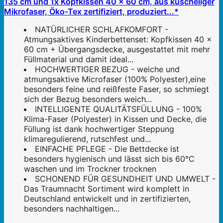
135 cm und 1x Kopfkissen 40 x 60 cm, aus kuscheliger
Mikrofaser, Öko-Tex zertifiziert, produziert...*
NATÜRLICHER SCHLAFKOMFORT -
Atmungsaktives Kinderbettenset: Kopfkissen 40 x
60 cm + Übergangsdecke, ausgestattet mit mehr
Füllmaterial und damit ideal...
HOCHWERTIGER BEZUG - weiche und
atmungsaktive Microfaser (100% Polyester),eine
besonders feine und reißfeste Faser, so schmiegt
sich der Bezug besonders weich...
INTELLIGENTE QUALITÄTSFÜLLUNG - 100%
Klima-Faser (Polyester) in Kissen und Decke, die
Füllung ist dank hochwertiger Steppung
klimaregulierend, rutschfest und...
EINFACHE PFLEGE - Die Bettdecke ist
besonders hygienisch und lässt sich bis 60°C
waschen und im Trockner trocknen
SCHONEND FÜR GESUNDHEIT UND UMWELT -
Das Traumnacht Sortiment wird komplett in
Deutschland entwickelt und in zertifizierten,
besonders nachhaltigen...