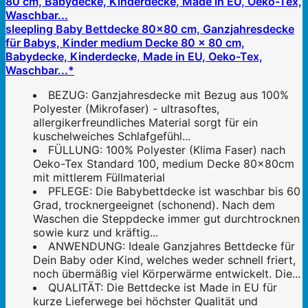
sleepling Baby Bettdecke 80x80 cm, Ganzjahresdecke
für Babys, Kinder medium Decke 80 x 80 cm,
Babydecke, Kinderdecke, Made in EU, Oeko-Tex,
Waschbar...*
BEZUG: Ganzjahresdecke mit Bezug aus 100%
Polyester (Mikrofaser) - ultrasoftes,
allergikerfreundliches Material sorgt für ein
kuschelweiches Schlafgefühl...
FÜLLUNG: 100% Polyester (Klima Faser) nach
Oeko-Tex Standard 100, medium Decke 80x80cm
mit mittlerem Füllmaterial
PFLEGE: Die Babybettdecke ist waschbar bis 60
Grad, trocknergeeignet (schonend). Nach dem
Waschen die Steppdecke immer gut durchtrocknen
sowie kurz und kräftig...
ANWENDUNG: Ideale Ganzjahres Bettdecke für
Dein Baby oder Kind, welches weder schnell friert,
noch übermäßig viel Körperwärme entwickelt. Die...
QUALITÄT: Die Bettdecke ist Made in EU für
kurze Lieferwege bei höchster Qualität und