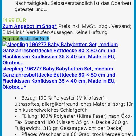
Nachhaltigkeit. Selbstverständlich ist das Oberbett
getestet und...
14,99 EUR
Zum Angebot im Shop*
Preis inkl. MwSt., zzgl. Versand;
Bild-Link* Verkäufer-Aussagen. Keine Haftung
Angebot
Bestseller Nr. 6
sleepling 196277 Baby Babybetten Set, medium
Ganzjahresbettdecke Bettdecke 80 x 80 cm und
Flachkissen Kopfkissen 35 x 40 cm, Made in EU,
Ökotex...*
Bezug: 100 % Polyester (Mikrofaser) -
ultrasoftes, allergikerfreundliches Material sorgt für
ein kuschelweiches Schlafgefühl
Füllung: 100% Polyester (Klima Faser) nach Öko-
Tex Standard 100 (Kissen: 35 gr. + Decke 200 gr.
Füllgewicht, 310 gr. Gesamtgewicht der Decke)
Pflege: Waschbar bis 60 Grad, trocknergeeignet,