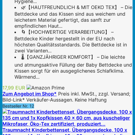
Hygiene...
🌿【HAUTFREUNDLICH & MIT OEKO TEX】 – Die
Bettdecke und das Kissen sind aus weichem und
leichetem Material gefertigt, das sanft zur
empfindlichen Haut...
🌀【HOCHWERTIGE VERARBEITUNG】 –
Bettdecke Kinder hergestellt in der EU nach
höchsten Qualitätsstandards. Die Bettdecke ist in
zwei Varianten...
🌡️【GANZJÄHRIGER KOMFORT】 – Die leichte
und atmungsaktive Füllung der Baby Bettdecke und
Kissen sorgt für ein ausgeglichenes Schlafklima.
Wärmend...
17,99 EUR
Zum Angebot im Shop*
Preis inkl. MwSt., zzgl. Versand;
Bild-Link* Verkäufer-Aussagen. Keine Haftung
Bestseller Nr. 12
Traumnacht Kinderbettenset, Übergangsdecke, 100 x