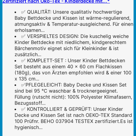
Zertifiziert nach Öko-Tex - Kinderdecke mit...*
✅ QUALITÄT: Unsere qualitativ hochwertige
Baby Bettdecke und Kissen ist wärme-regulierend,
atmungsaktiv & Temperatur-ausgleichend. Für einen
erholsamen...
✅ VERSPIELTES DESIGN: Die kuschelig weiche
Kinder Bettdecke mit niedlichem, kindgerechtem
Bärchenmotiv eignet sich für Kleinkinder & ist
zusätzlich...
✅ KOMPLETT-SET : Unser Kinder Bettdecken
Set besteht aus einem 40 x 60 cm Flachkissen
(180g), das von Ärzten empfohlen wird & einer 100
x 135 cm...
✅PFLEGELEICHT: Baby Decke und Kissen Set
sind bei 95 °C waschbar & trocknergeeignet.
Füllung (rutscht nicht): 100% Polyester Klimafasern,
Bezugsstoff...
✅ KONTROLLIERT & GEPRÜFT: Unser Kinder
Decke und Kissen Set ist nach OEKO-TEX Standard
100 Prüfnr. BEHO 037904 TESTEX zertifiziert.Es ist
hygienisch...