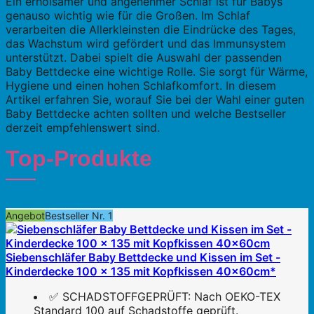
Ein erholsamer und angenehmer Schlaf ist für Babys
genauso wichtig wie für die Großen. Im Schlaf
verarbeiten die Allerkleinsten die Eindrücke des Tages,
das Wachstum wird gefördert und das Immunsystem
unterstützt. Dabei spielt die Auswahl der passenden
Baby Bettdecke eine wichtige Rolle. Sie sorgt für Wärme,
Hygiene und einen hohen Schlafkomfort. In diesem
Artikel erfahren Sie, worauf Sie bei der Wahl einer guten
Baby Bettdecke achten sollten und welche Bestseller
derzeit empfehlenswert sind.
Top-Produkte
Angebot
Bestseller Nr. 1
Siebenschläfer Baby Bettdecke und Kissen im Set -
Kinderdecke 100 x 135 mit Kopfkissen 40x60cm*
✅ SCHADSTOFFGEPRÜFT: Nach OEKO-TEX
Standard 100 auf Schadstoffe geprüft.