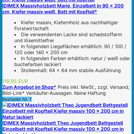
IDIMEX Massivholzbett Marie, Einzelbett in 90 x 200
cm, Kiefer massiv weiß, Bett mit Kopfteil*
Kiefer massiv, Kiefernholz aus nachhaltiger
Forstwirtschaft
Die verwendenten Lacke sind schadstoffarm
und lösemittelfrei
In folgenden Liegeflächen erhältlich: 90 / 100 /
120 oder 140 x 200 cm
In folgenden Farben erhältlich: natur / weiß oder
buchefarben lackiert
Stollenmaß: 64 x 64 mm stabile Ausführung
119,95 EUR
Zum Angebot im Shop*
Preis inkl. MwSt., zzgl. Versand;
Bild-Link* Verkäufer-Aussagen. Keine Haftung
Bestseller Nr. 7
IDIMEX Massivholzbett Theo Jugendbett Bettgestell
Einzelbett mit Kopfteil Kiefer massiv 100 x 200 cm in