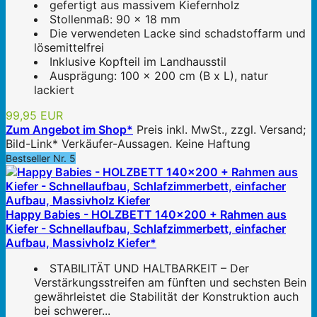
gefertigt aus massivem Kiefernholz
Stollenmaß: 90 x 18 mm
Die verwendeten Lacke sind schadstoffarm und
lösemittelfrei
Inklusive Kopfteil im Landhausstil
Ausprägung: 100 x 200 cm (B x L), natur
lackiert
99,95 EUR
Zum Angebot im Shop*
Preis inkl. MwSt., zzgl. Versand;
Bild-Link* Verkäufer-Aussagen. Keine Haftung
Bestseller Nr. 5
Happy Babies - HOLZBETT 140x200 + Rahmen aus
Kiefer - Schnellaufbau, Schlafzimmerbett, einfacher
Aufbau, Massivholz Kiefer*
STABILITÄT UND HALTBARKEIT – Der
Verstärkungsstreifen am fünften und sechsten Bein
gewährleistet die Stabilität der Konstruktion auch
bei schwerer...