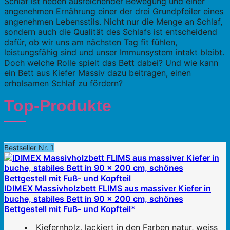
Schlaf ist neben ausreichender Bewegung und einer
angenehmen Ernährung einer der drei Grundpfeiler eines
angenehmen Lebensstils. Nicht nur die Menge an Schlaf,
sondern auch die Qualität des Schlafs ist entscheidend
dafür, ob wir uns am nächsten Tag fit fühlen,
leistungsfähig sind und unser Immunsystem intakt bleibt.
Doch welche Rolle spielt das Bett dabei? Und wie kann
ein Bett aus Kiefer Massiv dazu beitragen, einen
erholsamen Schlaf zu fördern?
Top-Produkte
Bestseller Nr. 1
IDIMEX Massivholzbett FLIMS aus massiver Kiefer in
buche, stabiles Bett in 90 x 200 cm, schönes
Bettgestell mit Fuß- und Kopfteil*
Kiefernholz, lackiert in den Farben natur, weiss