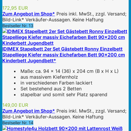
172,95 EUR
Zum Angebot im Shop*
Preis inkl. MwSt., zzgl. Versand;
Bild-Link* Verkäufer-Aussagen. Keine Haftung
Bestseller Nr. 13
IDIMEX Stapelbett 2er Set Gästebett Ronny Einzelbett
Stapelliege Kiefer massiv Eichefarben Bett 90x200 cm
Kinderbett Jugendbett*
Maße: ca. 94 x 14 (36) x 204 cm (B x H x L)
aus massivem Kiefernholz
in verschiedenen Farben lackiert
Set bestehend aus 2 Betten
stapelbar und somit sehr Platz sparend
149,00 EUR
Zum Angebot im Shop*
Preis inkl. MwSt., zzgl. Versand;
Bild-Link* Verkäufer-Aussagen. Keine Haftung
Bestseller Nr. 14