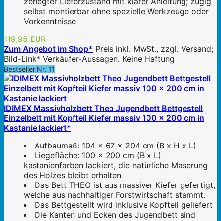
zerlegter Lieferzustand mit klarer Anleitung; zügig
selbst montierbar ohne spezielle Werkzeuge oder
Vorkenntnisse
119,95 EUR
Zum Angebot im Shop*
Preis inkl. MwSt., zzgl. Versand;
Bild-Link* Verkäufer-Aussagen. Keine Haftung
Bestseller Nr. 11
IDIMEX Massivholzbett Theo Jugendbett Bettgestell
Einzelbett mit Kopfteil Kiefer massiv 100 x 200 cm in
Kastanie lackiert*
Aufbaumaß: 104 x 67 x 204 cm (B x H x L)
Liegefläche: 100 x 200 cm (B x L)
kastanienfarben lackiert, die natürliche Maserung
des Holzes bleibt erhalten
Das Bett THEO ist aus massiver Kiefer gefertigt,
welche aus nachhaltiger Forstwirtschaft stammt.
Das Bettgestellt wird inklusive Kopfteil geliefert
Die Kanten und Ecken des Jugendbett sind