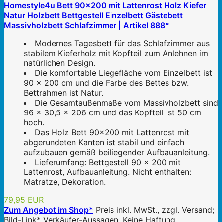
Homestyle4u Bett 90x200 mit Lattenrost Holz Kiefer
Natur Holzbett Bettgestell Einzelbett Gästebett
Massivholzbett Schlafzimmer | Artikel 888*
Modernes Tagesbett für das Schlafzimmer aus
stabilem Kieferholz mit Kopfteil zum Anlehnen im
natürlichen Design.
Die komfortable Liegefläche vom Einzelbett ist
90 x 200 cm und die Farbe des Bettes bzw.
Bettrahmen ist Natur.
Die Gesamtaußenmaße vom Massivholzbett sind
96 x 30,5 x 206 cm und das Kopfteil ist 50 cm
hoch.
Das Holz Bett 90x200 mit Lattenrost mit
abgerundeten Kanten ist stabil und einfach
aufzubauen gemäß beiliegender Aufbauanleitung.
Lieferumfang: Bettgestell 90 x 200 mit
Lattenrost, Aufbauanleitung. Nicht enthalten:
Matratze, Dekoration.
79,95 EUR
Zum Angebot im Shop*
Preis inkl. MwSt., zzgl. Versand;
Bild-Link* Verkäufer-Aussagen. Keine Haftung