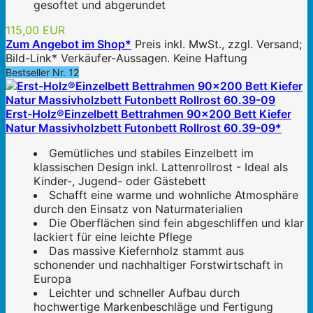
gesoftet und abgerundet
115,00 EUR
Zum Angebot im Shop*
Preis inkl. MwSt., zzgl. Versand;
Bild-Link* Verkäufer-Aussagen. Keine Haftung
Bestseller Nr. 12
Erst-Holz®Einzelbett Bettrahmen 90x200 Bett Kiefer
Natur Massivholzbett Futonbett Rollrost 60.39-09*
Gemütliches und stabiles Einzelbett im
klassischen Design inkl. Lattenrollrost - Ideal als
Kinder-, Jugend- oder Gästebett
Schafft eine warme und wohnliche Atmosphäre
durch den Einsatz von Naturmaterialien
Die Oberflächen sind fein abgeschliffen und klar
lackiert für eine leichte Pflege
Das massive Kiefernholz stammt aus
schonender und nachhaltiger Forstwirtschaft in
Europa
Leichter und schneller Aufbau durch
hochwertige Markenbeschläge und Fertigung