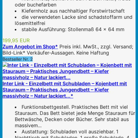
oder buchefarben
Kiefernholz aus nachhaltiger Forstwirtschaft
die verwendeten Lacke sind schadstoffarm und
lösemittelfrei
stabile Ausführung: Stollenmaß 64 x 64 mm
199,95 EUR
Zum Angebot im Shop*
Preis inkl. MwSt., zzgl. Versand;
Bild-Link* Verkäufer-Aussagen. Keine Haftung
Bestseller Nr. 2
Inter Link - Einzelbett mit Schubladen – Kojenbett mit
Stauraum – Praktisches Jungendbett – Kiefer
massivholz – Natur lackiert...*
Funktionsbettgestell. Praktisches Bett mit viel
Stauraum. Das Bett bietet jede Menge Stauraum für
Bettwäsche, Decken oder Bücher. Sehr stabil aus
massivem...
Austattung: Schubladen voll ausziehbar. 1
Nachttisch mit Schubladen, 1 große Schublade, 4