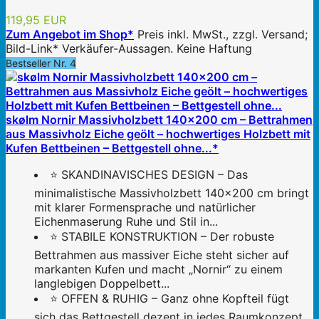
119,95 EUR
Zum Angebot im Shop*
Preis inkl. MwSt., zzgl. Versand;
Bild-Link* Verkäufer-Aussagen. Keine Haftung
Bestseller Nr. 4
skølm Nornir Massivholzbett 140x200 cm – Bettrahmen
aus Massivholz Eiche geölt – hochwertiges Holzbett mit
Kufen Bettbeinen – Bettgestell ohne...*
⭐ SKANDINAVISCHES DESIGN – Das
minimalistische Massivholzbett 140x200 cm bringt
mit klarer Formensprache und natürlicher
Eichenmaserung Ruhe und Stil in...
⭐ STABILE KONSTRUKTION – Der robuste
Bettrahmen aus massiver Eiche steht sicher auf
markanten Kufen und macht „Nornir“ zu einem
langlebigen Doppelbett...
⭐ OFFEN & RUHIG – Ganz ohne Kopfteil fügt
sich das Bettgestell dezent in jedes Raumkonzept