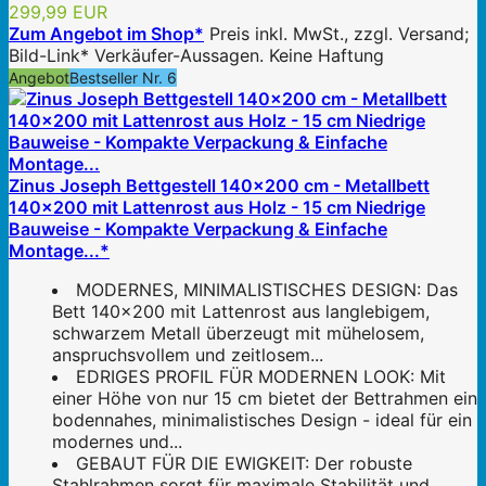
299,99 EUR
Zum Angebot im Shop*
Preis inkl. MwSt., zzgl. Versand;
Bild-Link* Verkäufer-Aussagen. Keine Haftung
Angebot
Bestseller Nr. 6
Zinus Joseph Bettgestell 140x200 cm - Metallbett
140x200 mit Lattenrost aus Holz - 15 cm Niedrige
Bauweise - Kompakte Verpackung & Einfache
Montage...*
MODERNES, MINIMALISTISCHES DESIGN: Das
Bett 140x200 mit Lattenrost aus langlebigem,
schwarzem Metall überzeugt mit mühelosem,
anspruchsvollem und zeitlosem...
EDRIGES PROFIL FÜR MODERNEN LOOK: Mit
einer Höhe von nur 15 cm bietet der Bettrahmen ein
bodennahes, minimalistisches Design - ideal für ein
modernes und...
GEBAUT FÜR DIE EWIGKEIT: Der robuste
Stahlrahmen sorgt für maximale Stabilität und