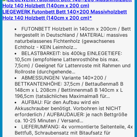
LIEGEWERK Futonbett Bett 140x200 Massivholzbett
Holz 140 Holzbett (140cm x 200 cm)*
FUTONBETT Holzbett in 140cm x 200cm / Bett
hergestellt in Deutschland / MATERIAL: massives
naturbelassenes Fichtenholz (gewachsenes
Echtholz - KEIN Leimholz...
BELASTBARKEIT: bis 400kg EINLEGETIEFE:
10,5cm (empfohlene Lattenrosthöhe bis max.
7,5cm) / Geeignet für Lattenroste mit Rahmen und
Rollroste (durchgehende...
ABMESSUNGEN: Variante 140x200 /
BETTKANTENHÖHE: 37,5cm / Bettaußenmaß B
148cm x L 208cm / Bettinnenmaß B 140cm x L
196,5cm (tatsächliches Maximalmaß für...
AUFBAU: Für den Aufbau wird ein
Akkuschrauber benötigt. Vorbohren ist NICHT
erforderlich / AUFBAUDAUER: je nach Bettgröße
ca. 10-25 Minuten / Versand...
LIEFERUMFANG: 4x vormontierte Seitenteile, 4x
Bettfuß, Schraubensatz mit Bitaufsatz für