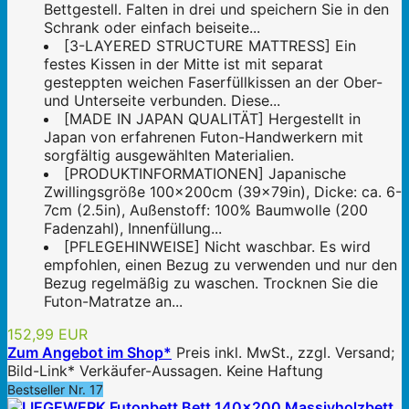
Bettgestell. Falten in drei und speichern Sie in den
Schrank oder einfach beiseite...
[3-LAYERED STRUCTURE MATTRESS] Ein
festes Kissen in der Mitte ist mit separat
gesteppten weichen Faserfüllkissen an der Ober-
und Unterseite verbunden. Diese...
[MADE IN JAPAN QUALITÄT] Hergestellt in
Japan von erfahrenen Futon-Handwerkern mit
sorgfältig ausgewählten Materialien.
[PRODUKTINFORMATIONEN] Japanische
Zwillingsgröße 100x200cm (39x79in), Dicke: ca. 6-
7cm (2.5in), Außenstoff: 100% Baumwolle (200
Fadenzahl), Innenfüllung...
[PFLEGEHINWEISE] Nicht waschbar. Es wird
empfohlen, einen Bezug zu verwenden und nur den
Bezug regelmäßig zu waschen. Trocknen Sie die
Futon-Matratze an...
152,99 EUR
Zum Angebot im Shop*
Preis inkl. MwSt., zzgl. Versand;
Bild-Link* Verkäufer-Aussagen. Keine Haftung
Bestseller Nr. 17