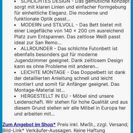
SCHLICHTES DESIGN - Das gemütliche Konzept
sorgt mit klaren Linien und einfacher Formgebung
für einheitliche Eleganz. Die moderne und
funktionale Optik passt...
MODERN und STILVOLL - Das Bett bietet mit
einer Liegefläche von 140 x 200 cm ausreichend
Platz zum Entspannen. Das zeitlose Weiß passt
ideal zur San Remo...
ALLROUNDER - Das schlichte Futonbett ist
ebenfalls besonders gut für moderne
Jugendzimmer geeignet. Dank zeitlosem Design
kann es ohne Probleme mit anderen...
LEICHTE MONTAGE - Das Doppelbett ist dank
der detaillierten Anleitung schnell und leicht
montiert und somit für Anfänger geeignet. Das
Montage-Material ist...
HERGESTELLT IN EU - Möbel sind unsere
Leidenschaft. Wir stehen für hohe Qualität und aus
diesem Grund stellen wir alle Möbel in Europa her
und arbeiten mit...
Zum Angebot im Shop*
Preis inkl. MwSt., zzgl. Versand;
Bild-Link* Verkäufer-Aussagen. Keine Haftung