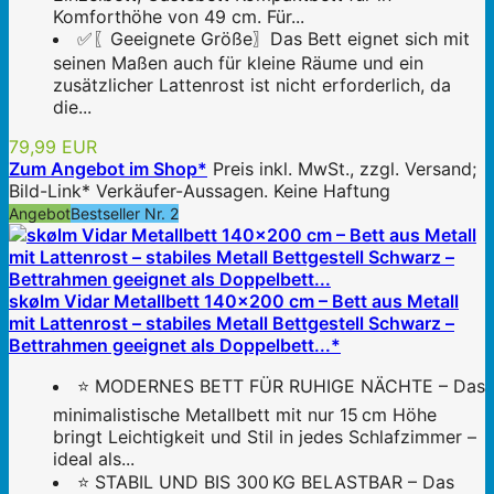
Komforthöhe von 49 cm. Für...
✅〖Geeignete Größe〗Das Bett eignet sich mit
seinen Maßen auch für kleine Räume und ein
zusätzlicher Lattenrost ist nicht erforderlich, da
die...
79,99 EUR
Zum Angebot im Shop*
Preis inkl. MwSt., zzgl. Versand;
Bild-Link* Verkäufer-Aussagen. Keine Haftung
Angebot
Bestseller Nr. 2
skølm Vidar Metallbett 140x200 cm – Bett aus Metall
mit Lattenrost – stabiles Metall Bettgestell Schwarz –
Bettrahmen geeignet als Doppelbett...*
⭐ MODERNES BETT FÜR RUHIGE NÄCHTE – Das
minimalistische Metallbett mit nur 15 cm Höhe
bringt Leichtigkeit und Stil in jedes Schlafzimmer –
ideal als...
⭐ STABIL UND BIS 300 KG BELASTBAR – Das