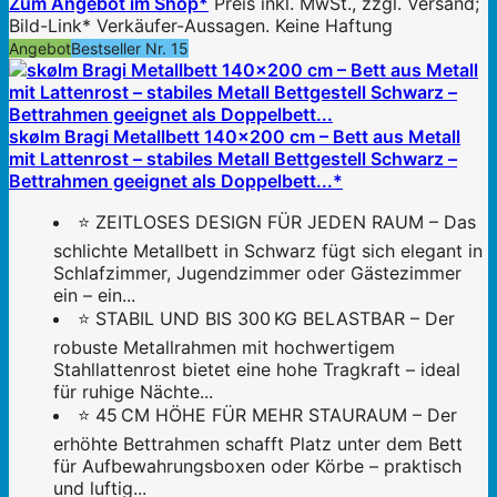
Zum Angebot im Shop*
Preis inkl. MwSt., zzgl. Versand;
Bild-Link* Verkäufer-Aussagen. Keine Haftung
Angebot
Bestseller Nr. 15
skølm Bragi Metallbett 140x200 cm – Bett aus Metall
mit Lattenrost – stabiles Metall Bettgestell Schwarz –
Bettrahmen geeignet als Doppelbett...*
⭐ ZEITLOSES DESIGN FÜR JEDEN RAUM – Das
schlichte Metallbett in Schwarz fügt sich elegant in
Schlafzimmer, Jugendzimmer oder Gästezimmer
ein – ein...
⭐ STABIL UND BIS 300 KG BELASTBAR – Der
robuste Metallrahmen mit hochwertigem
Stahllattenrost bietet eine hohe Tragkraft – ideal
für ruhige Nächte...
⭐ 45 CM HÖHE FÜR MEHR STAURAUM – Der
erhöhte Bettrahmen schafft Platz unter dem Bett
für Aufbewahrungsboxen oder Körbe – praktisch
und luftig...