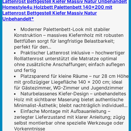
Homestyle4u Holzbett Palettenbett 140x200 mit
Lattenrost Bettgestell Kiefer Massiv Natur
Unbehandelt*
Moderner Palettenbett-Look mit stabiler
Konstruktion – massives Kiefernholz mit robusten
Bettfüßen sorgt für langfristige Belastbarkeit;
perfekt für den...
Praktischer Lattenrost inklusive – hochwertiger
Rolllattenrost unterstützt die Matratze optimal
ohne zusätzliche Anschaffungen; einfach auflegen
und fertig
Platzsparend für kleine Räume – nur 28 cm Höhe
mit großzügiger Liegefläche 140 x 200 cm; ideal
für Gästezimmer, WG-Zimmer und Jugendzimmer
Naturbelassenes Kiefer-Design – unbehandeltes
Holz mit sichtbarer Maserung bietet authentische
Minimalist-Ästhetik; bleibt nachträglich individuell...
Einfache Montage mit Aufbauanleitung –
zerlegter Lieferzustand mit klarer Anleitung; zügig
selbst montierbar ohne spezielle Werkzeuge oder
Vorkenntnisse