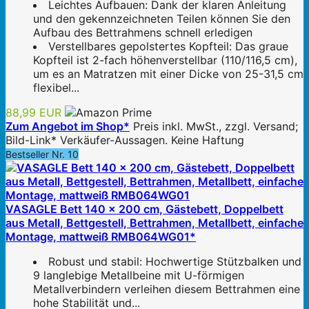
Leichtes Aufbauen: Dank der klaren Anleitung
und den gekennzeichneten Teilen können Sie den
Aufbau des Bettrahmens schnell erledigen
Verstellbares gepolstertes Kopfteil: Das graue
Kopfteil ist 2-fach höhenverstellbar (110/116,5 cm),
um es an Matratzen mit einer Dicke von 25-31,5 cm
flexibel...
88,99 EUR
Zum Angebot im Shop*
Preis inkl. MwSt., zzgl. Versand;
Bild-Link* Verkäufer-Aussagen. Keine Haftung
Bestseller Nr. 10
VASAGLE Bett 140 x 200 cm, Gästebett, Doppelbett
aus Metall, Bettgestell, Bettrahmen, Metallbett, einfache
Montage, mattweiß RMB064WG01*
Robust und stabil: Hochwertige Stützbalken und
9 langlebige Metallbeine mit U-förmigen
Metallverbindern verleihen diesem Bettrahmen eine
hohe Stabilität und...