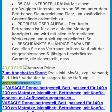
35 CM UNTERSTELLRAUM: Mit einem
großzügigen Unterstellraum von 35 cm unter dem
Bett haben Sie ausreichend Platz, um zusätzliche
Gegenstände ordentlich zu...
PROBLEMLOSER AUFBAU: Der Justin-
Bettrahmen ist für eine einfache Montage
konzipiert und wird mit allen erforderlichen
Werkzeugen und Anleitungen geliefert. So...
BESCHRÄNKTE 5-JÄHRIGE GARANTIE:
Genießen Sie das Vertrauen in Ihren Kauf mit der
eingeschlossenen 5-jährigen beschränkten
Garantie, die sicherstellt, dass...
40,00 EUR
Zum Angebot im Shop*
Preis inkl. MwSt., zzgl. Versand;
Bild-Link* Verkäufer-Aussagen. Keine Haftung
Angebot
Bestseller Nr. 6
VASAGLE Doppelbettgestell, Bett, passend für 140 x
200 cm Matratze, Metallbett, Bettrahmen, mit Kopfteil,