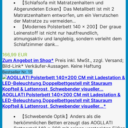
【Schlafsofa mit Matratzenhaltern und
Abgerundeten Ecken】Das Metallbett ist mit 2
Matratzenhaltern entworfen, um ein Verrutschen
der Matratze zu vermeiden...
【Modernes Polsterbett 140 x 200】Der graue
Leinenstoff ist nicht nur hautfreundlich,
atmungsaktiv und langlebig, sondern verleiht dem
Schlafzimmer dank...
166,99 EUR
Zum Angebot im Shop*
Preis inkl. MwSt., zzgl. Versand;
Bild-Link* Verkäufer-Aussagen. Keine Haftung
Bestseller Nr. 15
AOGLLATI Polsterbett 140x200 CM mit Ladestation &
LED-Beleuchtung,Doppelbettgestell mit Stauraum
Kopfteil & Lattenrost, Schwebender visueller...*
【Schwebende Optik】Anders als die
herkömmlichen Betten erzeugt das AOGLLATI