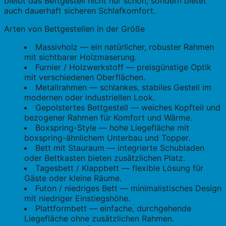
bleibt das Bettgestell nicht nur schön, sondern bietet
auch dauerhaft sicheren Schlafkomfort.
Arten von Bettgestellen in der Größe
Massivholz — ein natürlicher, robuster Rahmen
mit sichtbarer Holzmaserung.
Furnier / Holzwerkstoff — preisgünstige Optik
mit verschiedenen Oberflächen.
Metallrahmen — schlankes, stabiles Gestell im
modernen oder industriellen Look.
Gepolstertes Bettgestell — weiches Kopfteil und
bezogener Rahmen für Komfort und Wärme.
Boxspring-Style — hohe Liegefläche mit
boxspring-ähnlichem Unterbau und Topper.
Bett mit Stauraum — integrierte Schubladen
oder Bettkasten bieten zusätzlichen Platz.
Tagesbett / Klappbett — flexible Lösung für
Gäste oder kleine Räume.
Futon / niedriges Bett — minimalistisches Design
mit niedriger Einstiegshöhe.
Plattformbett — einfache, durchgehende
Liegefläche ohne zusätzlichen Rahmen.