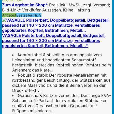
Zum Angebot im Shop*
Preis inkl. MwSt., zzgl. Versand;
Bild-Link* Verkäufer-Aussagen. Keine Haftung
Angebot
Bestseller Nr. 9
VASAGLE Polsterbett, Doppelbettgestell, Bettgestell,
passend für 140 x 200 cm Matratze, verstellbares
gepolstertes Kopfteil, Bettrahmen, Metall...*
Komfortabel & stilvoll: Aus atmungsaktivem
Leinenimitat und hochdichtem Schaumstoff
hergestellt, bietet das Kopfteil hohen Komfort beim
Anlehnen; das klare...
Robust & stabil: Der robuste Metallrahmen mit
rostbeständiger Beschichtung, der Stützbalken aus
dickem Massivholz und die 9 Beine verteilen den
Druck effektiv...
Geräusche & Kratzer vermeiden: Das lange EVA-
Schaumstoff-Pad auf dem vertikalen Stützbalken
schützt vor Geräuschen beim Gebrauch, die
Fußpads minimieren...