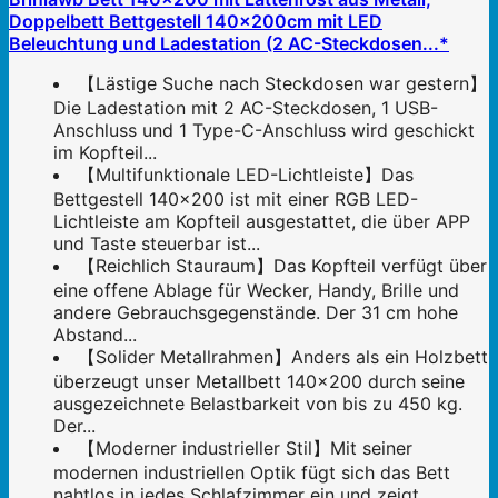
Doppelbett Bettgestell 140x200cm mit LED
Beleuchtung und Ladestation (2 AC-Steckdosen...*
【Lästige Suche nach Steckdosen war gestern】
Die Ladestation mit 2 AC-Steckdosen, 1 USB-
Anschluss und 1 Type-C-Anschluss wird geschickt
im Kopfteil...
【Multifunktionale LED-Lichtleiste】Das
Bettgestell 140x200 ist mit einer RGB LED-
Lichtleiste am Kopfteil ausgestattet, die über APP
und Taste steuerbar ist...
【Reichlich Stauraum】Das Kopfteil verfügt über
eine offene Ablage für Wecker, Handy, Brille und
andere Gebrauchsgegenstände. Der 31 cm hohe
Abstand...
【Solider Metallrahmen】Anders als ein Holzbett
überzeugt unser Metallbett 140x200 durch seine
ausgezeichnete Belastbarkeit von bis zu 450 kg.
Der...
【Moderner industrieller Stil】Mit seiner
modernen industriellen Optik fügt sich das Bett
nahtlos in jedes Schlafzimmer ein und zeigt