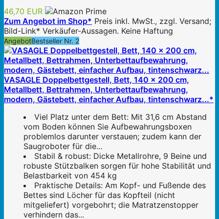
46,70 EUR
Zum Angebot im Shop*
Preis inkl. MwSt., zzgl. Versand;
Bild-Link* Verkäufer-Aussagen. Keine Haftung
Angebot
Bestseller Nr. 2
VASAGLE Doppelbettgestell, Bett, 140 x 200 cm,
Metallbett, Bettrahmen, Unterbettaufbewahrung,
modern, Gästebett, einfacher Aufbau, tintenschwarz...*
Viel Platz unter dem Bett: Mit 31,6 cm Abstand
vom Boden können Sie Aufbewahrungsboxen
problemlos darunter verstauen; zudem kann der
Saugroboter für die...
Stabil & robust: Dicke Metallrohre, 9 Beine und
robuste Stützbalken sorgen für hohe Stabilität und
Belastbarkeit von 454 kg
Praktische Details: Am Kopf- und Fußende des
Bettes sind Löcher für das Kopfteil (nicht
mitgeliefert) vorgebohrt; die Matratzenstopper
verhindern das...