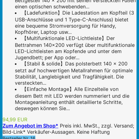
Bettgestell 140 x 200 mit seinen versteckten Füßen
einen optischen schwebenden...
【Ladefunktion】Die Ladestation am Kopfteil (3
USB-Anschlüsse und 1 Type-C-Anschluss) bietet
eine bequeme Stromversorgung für Handy,
Kopfhörer, Laptop usw...
【Multifunktionale LED-Lichtleiste】Der
Bettrahmen 140x200 verfügt über multifunktionale
LED-Lichtleisten am Kopfende und unter dem
Jugendbett; per App oder...
【Stabil & solide】Das polsterbett 140 x 200
setzt auf hochwertigen Metallrahmen für optimale
Stabilität, Langlebigkeit und Tragfähigkeit. Die
versteckten...
【Einfache Montage】Alle Einzelteile von
diesem Bett mit LED werden nummeriert und die
Montageanleitung enthält detaillierte Schritte,
deswegen können Sie...
94,99 EUR
Zum Angebot im Shop*
Preis inkl. MwSt., zzgl. Versand;
Bild-Link* Verkäufer-Aussagen. Keine Haftung
Bestseller Nr. 16