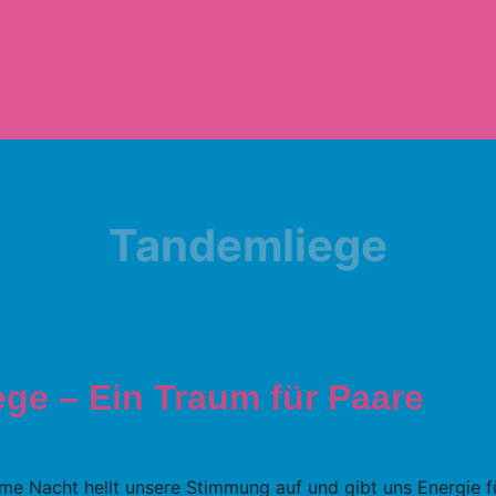
Tandemliege
ege – Ein Traum für Paare
same Nacht hellt unsere Stimmung auf und gibt uns Energie fü