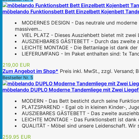
möbelando Funktionsbett Bett Einzelbett Kojenbett Tande
MODERNES DESIGN - Das neutrale und moderne Des
massivem...
VIEL PLATZ - Dieses Ausziehbett bietet mit zwei 
AUSZIEHBARES GÄSTEBETT - Durch das zweite ausz
LEICHTE MONTAGE - Die Bettanlage ist dank der det
LIEFERUMFANG - Im Paket enthalten sind: 1x Tand
219,00 EUR
Zum Angebot im Shop*
Preis inkl. MwSt., zzgl. Versand;
Bestseller Nr. 5
möbelando DUPLO Moderne Tandemliege mit Zwei Liegefläc
MODERN - Das Bett besticht durch seine Funktiona
PLATZSPAREND - Egal ob in kleinen Kinder-, Juge
AUSZIEBARES GÄSTEBETT - Das zweite ausziehbare
LEICHTE MONTAGE - Das Funktionsbett ist dank der 
QUALITÄT - Möbel sind unsere Leidenschaft. Wir s
259,95 EUR