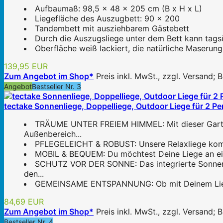
Aufbaumaß: 98,5 x 48 x 205 cm (B x H x L)
Liegefläche des Auszugbett: 90 x 200
Tandembett mit ausziehbarem Gästebett
Durch die Auszugsliege unter dem Bett kann tags
Oberfläche weiß lackiert, die natürliche Maserung
139,95 EUR
Zum Angebot im Shop*
Preis inkl. MwSt., zzgl. Versand;
Angebot
Bestseller Nr. 3
tectake Sonnenliege, Doppelliege, Outdoor Liege für 2 Per
TRÄUME UNTER FREIEM HIMMEL: Mit dieser Gartenl
Außenbereich...
PFLEGELEICHT & ROBUST: Unsere Relaxliege kommt 
MOBIL & BEQUEM: Du möchtest Deine Liege an eine
SCHUTZ VOR DER SONNE: Das integrierte Sonnenda
den...
GEMEINSAME ENTSPANNUNG: Ob mit Deinem Liebling
84,69 EUR
Zum Angebot im Shop*
Preis inkl. MwSt., zzgl. Versand;
Bestseller Nr. 4