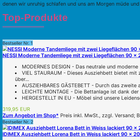
denen wir unruhig schlafen und uns am Morgen müde und s
Top-Produkte
Bestseller Nr. 1
NESSI Moderne Tandemliege mit zwei Liegeflächen 90 x 2
MODERNES DESIGN - Das neutrale und moderne Desi
VIEL STAURAUM - Dieses Ausziehbett bietet mit 
über...
AUSZIEHBARES GÄSTEBETT - Durch das zweite ausz
LEICHTE MONTAGE - Die Bettanlage ist dank der det
HERGESTELLT IN EU - Möbel sind unsere Leidenscha
319,95 EUR
Zum Angebot im Shop*
Preis inkl. MwSt., zzgl. Versand;
Bestseller Nr. 2
IDIMEX Ausziehbett Lorena Bett in Weiss lackiert 90 x 2