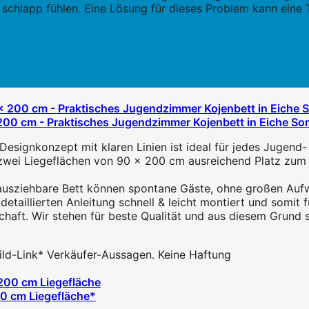
chlapp fühlen. Eine Lösung für dieses Problem kann eine 
00 cm - Praktisches Jugendzimmer Kojenbett in Eiche Son
gnkonzept mit klaren Linien ist ideal für jedes Jugend- 
zwei Liegeflächen von 90 x 200 cm ausreichend Platz zum 
iehbare Bett können spontane Gäste, ohne großen Aufwan
aillierten Anleitung schnell & leicht montiert und somit f
ft. Wir stehen für beste Qualität und aus diesem Grund stel
 Bild-Link* Verkäufer-Aussagen. Keine Haftung
00 cm Liegefläche*