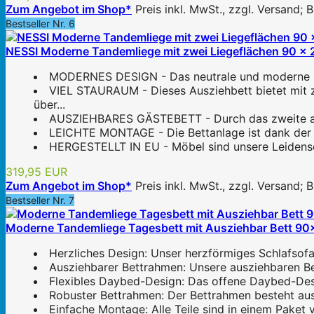
Zum Angebot im Shop*
Preis inkl. MwSt., zzgl. Versand;
Bestseller Nr. 6
NESSI Moderne Tandemliege mit zwei Liegeflächen 90 x 
MODERNES DESIGN - Das neutrale und moderne Desi
VIEL STAURAUM - Dieses Ausziehbett bietet mit 
über...
AUSZIEHBARES GÄSTEBETT - Durch das zweite ausz
LEICHTE MONTAGE - Die Bettanlage ist dank der det
HERGESTELLT IN EU - Möbel sind unsere Leidenscha
319,95 EUR
Zum Angebot im Shop*
Preis inkl. MwSt., zzgl. Versand;
Bestseller Nr. 7
Moderne Tandemliege Tagesbett mit Ausziehbar Bett 90x2
Herzliches Design: Unser herzförmiges Schlafsofa 
Ausziehbarer Bettrahmen: Unsere ausziehbaren Bet
Flexibles Daybed-Design: Das offene Daybed-Desig
Robuster Bettrahmen: Der Bettrahmen besteht aus 
Einfache Montage: Alle Teile sind in einem Pake