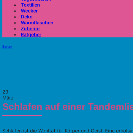
Textilien
Wecker
Deko
Wärmflaschen
Zubehör
Ratgeber
Betten
29
März
Schlafen auf einer Tandemli
Schlafen ist die Wohltat für Körper und Geist. Eine erhol