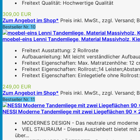
Freitext Qualität: Hochwertige Qualität
309,00 EUR
Zum Angebot im Shop*
Preis inkl. MwSt., zzgl. Versand;
Bestseller Nr. 10
moebel-eins Lenni Tandemliege, Material Massivholz, Kiefe
Freitext Ausstattung: 2 Rollroste
Aufbauanleitung: Mit leicht verständlicher Aufbau
Freitext Eigenschaften: Max. Matratzenhöhe: 12 
Freitext Eigenschaften: Rollrost:;14 Leisten;Abst
Freitext Eigenschaften: Einlegetiefe ohne Rollrost
249,00 EUR
Zum Angebot im Shop*
Preis inkl. MwSt., zzgl. Versand;
Bestseller Nr. 11
NESSI Moderne Tandemliege mit zwei Liegeflächen 90 x 2
MODERNES DESIGN - Das neutrale und moderne Desi
VIEL STAURAUM - Dieses Ausziehbett bietet mit 
über...