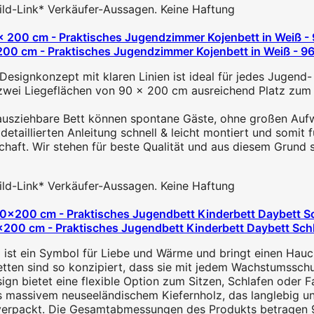
 Bild-Link* Verkäufer-Aussagen. Keine Haftung
200 cm - Praktisches Jugendzimmer Kojenbett in Weiß - 9
gnkonzept mit klaren Linien ist ideal für jedes Jugend- 
zwei Liegeflächen von 90 x 200 cm ausreichend Platz zum 
iehbare Bett können spontane Gäste, ohne großen Aufwan
aillierten Anleitung schnell & leicht montiert und somit f
ft. Wir stehen für beste Qualität und aus diesem Grund stel
 Bild-Link* Verkäufer-Aussagen. Keine Haftung
00 cm - Praktisches Jugendbett Kinderbett Daybett Schla
ist ein Symbol für Liebe und Wärme und bringt einen Hauch 
ten sind so konzipiert, dass sie mit jedem Wachstumsschub 
n bietet eine flexible Option zum Sitzen, Schlafen oder Fa
massivem neuseeländischem Kiefernholz, das langlebig und 
t verpackt. Die Gesamtabmessungen des Produkts betragen 9