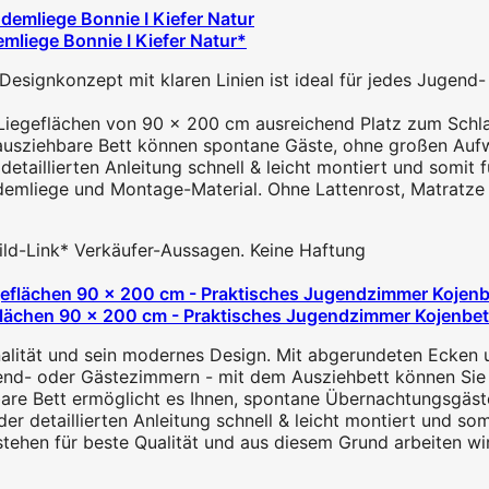
mliege Bonnie I Kiefer Natur*
ignkonzept mit klaren Linien ist ideal für jedes Jugend-
Liegeflächen von 90 x 200 cm ausreichend Platz zum Schlaf
iehbare Bett können spontane Gäste, ohne großen Aufwan
aillierten Anleitung schnell & leicht montiert und somit f
emliege und Montage-Material. Ohne Lattenrost, Matratze 
 Bild-Link* Verkäufer-Aussagen. Keine Haftung
hen 90 x 200 cm - Praktisches Jugendzimmer Kojenbett in
lität und sein modernes Design. Mit abgerundeten Ecken un
nd- oder Gästezimmern - mit dem Ausziehbett können Sie de
 Bett ermöglicht es Ihnen, spontane Übernachtungsgäste 
detaillierten Anleitung schnell & leicht montiert und somi
tehen für beste Qualität und aus diesem Grund arbeiten wir