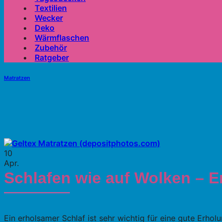
Textilien
Wecker
Deko
Wärmflaschen
Zubehör
Ratgeber
Matratzen
10
Apr.
Schlafen wie auf Wolken – E
Ein erholsamer Schlaf ist sehr wichtig für eine gute Erhol