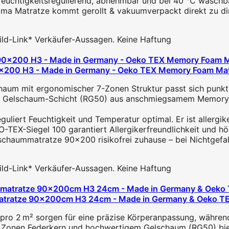
 feuchtigkeitsregulierend, abnehmbar und bei 40 °C waschba
Emma Matratze kommt gerollt & vakuumverpackt direkt zu dir
 Bild-Link* Verkäufer-Aussagen. Keine Haftung
0x200 H3 - Made in Germany - Oeko TEX Memory Foam Mat
aum mit ergonomischer 7-Zonen Struktur passt sich punktge
 Gelschaum-Schicht (RG50) aus anschmiegsamem Memory Fo
liert Feuchtigkeit und Temperatur optimal. Er ist allergik
-TEX-Siegel 100 garantiert Allergikerfreundlichkeit und hö
chaummatratze 90x200 risikofrei zuhause – bei Nichtgefalle
 Bild-Link* Verkäufer-Aussagen. Keine Haftung
tratze 90x200cm H3 24cm - Made in Germany & Oeko TEX 
pro 2 m² sorgen für eine präzise Körperanpassung, während
 Zonen Federkern und hochwertigem Gelschaum (RG50) bietet