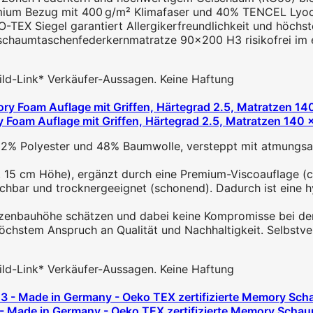
um Bezug mit 400 g/m² Klimafaser und 40% TENCEL Lyocell s
O-TEX Siegel garantiert Allergikerfreundlichkeit und höch
chaumtaschenfederkernmatratze 90x200 H3 risikofrei im eig
 Bild-Link* Verkäufer-Aussagen. Keine Haftung
oam Auflage mit Griffen, Härtegrad 2.5, Matratzen 140 x
 Polyester und 48% Baumwolle, versteppt mit atmungsakti
5 cm Höhe), ergänzt durch eine Premium-Viscoauflage (ca.
hbar und trocknergeeignet (schonend). Dadurch ist eine h
zenbauhöhe schätzen und dabei keine Kompromisse bei der Q
chstem Anspruch an Qualität und Nachhaltigkeit. Selbstvers
 Bild-Link* Verkäufer-Aussagen. Keine Haftung
- Made in Germany - Oeko TEX zertifizierte Memory Scha