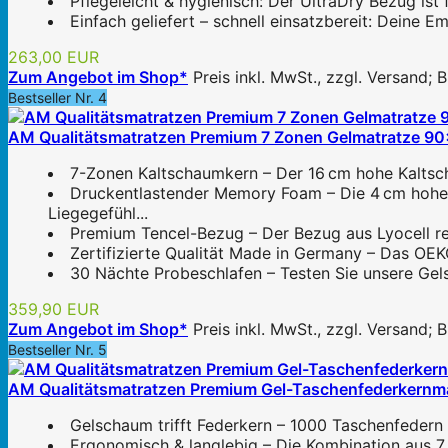
Pflegeleicht & hygienisch: Der UltraDry Bezug ist
Einfach geliefert – schnell einsatzbereit: Deine 
263,00 EUR
Zum Angebot im Shop*
Preis inkl. MwSt., zzgl. Versand;
Bestseller Nr. 4
AM Qualitätsmatratzen Premium 7 Zonen Gelmatratze 9
7-Zonen Kaltschaumkern – Der 16 cm hohe Kaltsch
Druckentlastender Memory Foam – Die 4 cm hohe
Liegegefühl...
Premium Tencel-Bezug – Der Bezug aus Lyocell regu
Zertifizierte Qualität Made in Germany – Das OEKO
30 Nächte Probeschlafen – Testen Sie unsere Gels
359,90 EUR
Zum Angebot im Shop*
Preis inkl. MwSt., zzgl. Versand;
Bestseller Nr. 5
AM Qualitätsmatratzen Premium Gel-Taschenfederkernma
Gelschaum trifft Federkern – 1000 Taschenfedern 
Ergonomisch & langlebig – Die Kombination aus 7