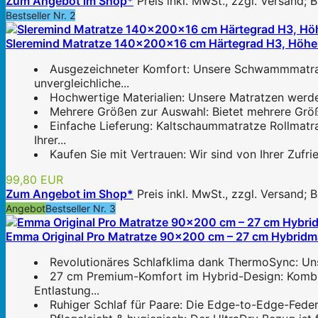
Zum Angebot im Shop*
Preis inkl. MwSt., zzgl. Versand;
Bestseller Nr. 2
Sleremind Matratze 140x200x16 cm Härtegrad H3, Höhe-
Ausgezeichneter Komfort: Unsere Schwammmatrat
unvergleichliche...
Hochwertige Materialien: Unsere Matratzen werde
Mehrere Größen zur Auswahl: Bietet mehrere Größ
Einfache Lieferung: Kaltschaummatratze Rollmat
Ihrer...
Kaufen Sie mit Vertrauen: Wir sind von Ihrer Zufr
99,80 EUR
Zum Angebot im Shop*
Preis inkl. MwSt., zzgl. Versand;
Angebot
Bestseller Nr. 3
Emma Original Pro Matratze 90x200 cm – 27 cm Hybridm
Revolutionäres Schlafklima dank ThermoSync: Uns
27 cm Premium-Komfort im Hybrid-Design: Kombi
Entlastung...
Ruhiger Schlaf für Paare: Die Edge-to-Edge-Fede