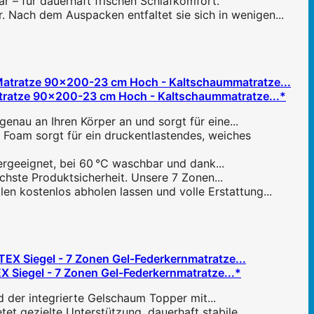
r – für dauerhaft frischen Schlafkomfort.
. Nach dem Auspacken entfaltet sie sich in wenigen...
ratze 90x200-23 cm Hoch - Kaltschaummatratze...*
nau an Ihren Körper an und sorgt für eine...
am sorgt für ein druckentlastendes, weiches
ergeeignet, bei 60 °C waschbar und dank...
chste Produktsicherheit. Unsere 7 Zonen...
n kostenlos abholen lassen und volle Erstattung...
Siegel - 7 Zonen Gel-Federkernmatratze...*
 der integrierte Gelschaum Topper mit...
 gezielte Unterstützung, dauerhaft stabile...