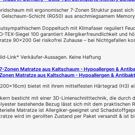
dschaum mit ergonomischer 7-Zonen Struktur passt sich pu
 Gelschaum-Schicht (RG50) aus anschmiegsamem Memory Fo
tsympathischem Doppeltuch mit Klimafaser reguliert Feucht
O-TEX-Siegel 100 garantiert Allergikerfreundlichkeit und h
tze 90x200 Gel risikofrei Zuhause – bei Nichtgefallen kost
 Bild-Link* Verkäufer-Aussagen. Keine Haftung
nen Matratze aus Kaltschaum - Hypoallergen & Antibakteri
16cm) bietet mit ihrem mittelfesten Härtegrad (H3) eine
 besticht mit einer 3D-Linienschnitttechnik, die durch die
ster bestehende Bezug lässt sich mit dem praktischen Rei
rielle Matratze ist Allergiker-geeignet und Schadstoffg
 wird im gerollten Zustand per Paket versandt & ist bin