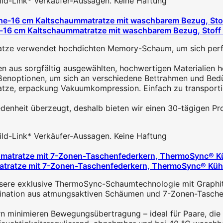
 Bild-Link* Verkäufer-Aussagen. Keine Haftung
16 cm Kaltschaummatratze mit waschbarem Bezug, Stoff m
ze verwendet hochdichten Memory-Schaum, um sich perfek
n aus sorgfältig ausgewählten, hochwertigen Materialien h
enoptionen, um sich an verschiedene Bettrahmen und Bedürf
ratze, erpackung Vakuumkompression. Einfach zu transport
iedenheit überzeugt, deshalb bieten wir einen 30-tägigen Pr
 Bild-Link* Verkäufer-Aussagen. Keine Haftung
atratze mit 7-Zonen-Taschenfederkern, ThermoSync® Küh
ere exklusive ThermoSync-Schaumtechnologie mit Graphitpa
nation aus atmungsaktiven Schäumen und 7-Zonen-Taschenf
rn minimieren Bewegungsübertragung – ideal für Paare, di