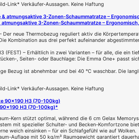
 Bild-Link* Verkäufer-Aussagen. Keine Haftung
 atmungsaktive 3-Zonen-Schaummatratze – Ergonomisch, 
ue Thermobezug reguliert aktiv die Körpertemperatur un
mbination aus drei perfekt aufeinander abgestimmten 
 – Erhältlich in zwei Varianten – für alle, die ein tiefer
-, Seiten- oder Bauchlage: Die Emma One+ passt sich pe
ezug ist abnehmbar und bei 40 °C waschbar. Die langlebi
 Bild-Link* Verkäufer-Aussagen. Keine Haftung
 90x190 H3 (70-100kg)*
Kern stützt optimal, während die 6 cm Gelax Memoryscha
 mit spezieller Schulter- und Becken-Komfortzone biete
ne weich einsinken – für ein Schlafgefühl wie auf Wolken.
-Auflage mit 50 kg/m³ Raumgewicht garantiert dauerhaft