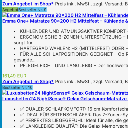
Zum Angebot im Shop*
Preis inkl. MwSt., zzgl. Versand;
Angebot
Bestseller Nr. 9
Emma One+ Matratze 90x200 H2 Mittelfest – Kühlende &
KÜHLENDER UND ATMUNGSAKTIVER KOMFORT – Der ne
ERGONOMISCHE 3-ZONEN-UNTERSTÜTZUNG – Die Ko
sorgt für...
HÄRTEGRAD WÄHLEN: H2 (MITTELFEST) ODER H3 (FEST)
FÜR ALLE SCHLAFPOSITIONEN GEEIGNET – Ob Rücken
gesunde...
PFLEGELEICHT UND LANGLEBIG – Der hochwertige B
161,49 EUR
Zum Angebot im Shop*
Preis inkl. MwSt., zzgl. Versand;
Bestseller Nr. 10
Luxusbetten24 NightSense® Gelax Gelschaum-Matratze
✅ DUALER SCHLAFKOMFORT: 16 cm Komfortschaum-
✅ IDEAL FÜR SEITENSCHLÄFER: Das 7-Zonen-System
✅ PERFEKTES LIEGEGEFÜHL: Ideal für alle, die ger
✅ LANGLEBIGE QUALITÄT: Die Gelax Memoryschaum