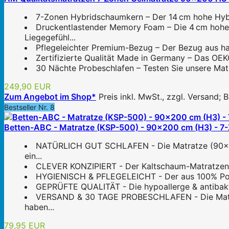
7-Zonen Hybridschaumkern – Der 14 cm hohe Hybri
Druckentlastender Memory Foam – Die 4 cm hohe
Liegegefühl...
Pflegeleichter Premium-Bezug – Der Bezug aus hau
Zertifizierte Qualität Made in Germany – Das OEK
30 Nächte Probeschlafen – Testen Sie unsere Matra
249,90 EUR
Zum Angebot im Shop*
Preis inkl. MwSt., zzgl. Versand;
Bestseller Nr. 8
Betten-ABC - Matratze (KSP-500) - 90x200 cm (H3) - 7-Zo
NATÜRLICH GUT SCHLAFEN - Die Matratze (90x200x
ein...
CLEVER KONZIPIERT - Der Kaltschaum-Matratzenkern
HYGIENISCH & PFLEGELEICHT - Der aus 100% Polye
GEPRÜFTE QUALITÄT - Die hypoallerge & antibakte
VERSAND & 30 TAGE PROBESCHLAFEN - Die Matratze
haben...
79,95 EUR