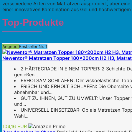
verschiedene Arten von Matratzen ausprobiert, aber eine 
einer innovativen Kombination aus Gel und hochwertigem 
Top-Produkte
Angebot
Bestseller Nr. 1
Newentor® Matratzen Topper 180x200cm H2 H3, Matratz
2 HÄRTEGRADE IN EINEM TOPPER: 2 Schichte Des
genießen...
ERHOLSAM SCHLAFEN: Der viskoelastische Topper 1
FRISCH UND ERHOLT SCHLAFEN: Die Oberseite vom
abnehmbar und...
GUT ZU IHNEN, GUT ZU UMWELT: Unser Topper 180x
und...
UNIVERSELL EINSETZBAR: Ob als Matratzen Topper
Wahl...
104,16 EUR