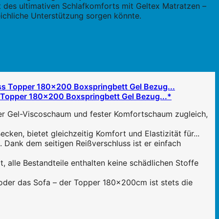
t des ultimativen Schlafkomforts mit Geltex Matratzen –
ichliche Unterstützung sorgen könnte.
Topper 180x200 Boxspringbett Gel Bezug...*
 Gel-Viscoschaum und fester Komfortschaum zugleich,
, bietet gleichzeitig Komfort und Elastizität für...
nk dem seitigen Reißverschluss ist er einfach
lle Bestandteile enthalten keine schädlichen Stoffe
der das Sofa – der Topper 180x200cm ist stets die