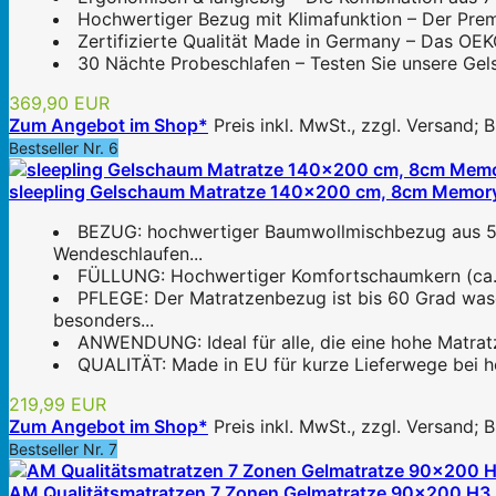
Hochwertiger Bezug mit Klimafunktion – Der Premi
Zertifizierte Qualität Made in Germany – Das OEK
30 Nächte Probeschlafen – Testen Sie unsere Gels
369,90 EUR
Zum Angebot im Shop*
Preis inkl. MwSt., zzgl. Versand;
Bestseller Nr. 6
sleepling Gelschaum Matratze 140x200 cm, 8cm Memory F
BEZUG: hochwertiger Baumwollmischbezug aus 52%
Wendeschlaufen...
FÜLLUNG: Hochwertiger Komfortschaumkern (ca. 1
PFLEGE: Der Matratzenbezug ist bis 60 Grad wasc
besonders...
ANWENDUNG: Ideal für alle, die eine hohe Matrat
QUALITÄT: Made in EU für kurze Lieferwege bei hö
219,99 EUR
Zum Angebot im Shop*
Preis inkl. MwSt., zzgl. Versand;
Bestseller Nr. 7
AM Qualitätsmatratzen 7 Zonen Gelmatratze 90x200 H3 