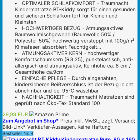
OPTIMALER SCHLAFKOMFORT - Traumnacht
Kindermatratze BT-Kiddy sorgt für einen gesunden
und sicheren Schlafkomfort für Kleinen und
Kleinsten
HOCHWERTIGER BEZUG - Atmungsaktives
Baumwollmischgewebe (Baumwolle 50% /
Polyester 50%) hochwertig versteppt mit 100g/m²
Klimafaser, absorbiert Feuchtigkeit...
ATMUNGSAKTIVER KERN - hochwertiger
Komfortschaumkern (RG 25), punktelastisch, anti-
allergisch und atmungsaktiv, Kernhöhe ca. 8 cm /
Gesamthöhe ca.9cm
EINFACHE PFLEGE - Durch eingenähten,
kindersicheren Reißverschluss ist der Bezug leicht
abnehmbar und bei 95°C waschbar
NACHHALTIGKEIT - Traumnacht Matratzen sind
geprüft nach Öko-Tex Standard 100
29,99 EUR
Zum Angebot im Shop*
Preis inkl. MwSt., zzgl. Versand;
Bild-Link* Verkäufer-Aussagen. Keine Haftung
Bestseller Nr. 4