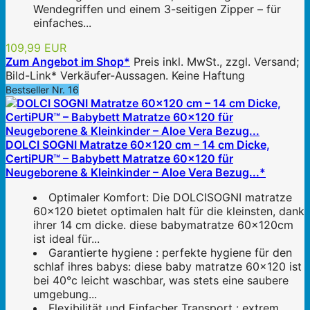
Wendegriffen und einem 3-seitigen Zipper – für
einfaches...
109,99 EUR
Zum Angebot im Shop*
Preis inkl. MwSt., zzgl. Versand;
Bild-Link* Verkäufer-Aussagen. Keine Haftung
Bestseller Nr. 16
DOLCI SOGNI Matratze 60x120 cm – 14 cm Dicke,
CertiPUR™ – Babybett Matratze 60x120 für
Neugeborene & Kleinkinder – Aloe Vera Bezug...*
Optimaler Komfort: Die DOLCISOGNI matratze
60x120 bietet optimalen halt für die kleinsten, dank
ihrer 14 cm dicke. diese babymatratze 60x120cm
ist ideal für...
Garantierte hygiene : perfekte hygiene für den
schlaf ihres babys: diese baby matratze 60x120 ist
bei 40°c leicht waschbar, was stets eine saubere
umgebung...
Flexibilität und Einfacher Transport : extrem