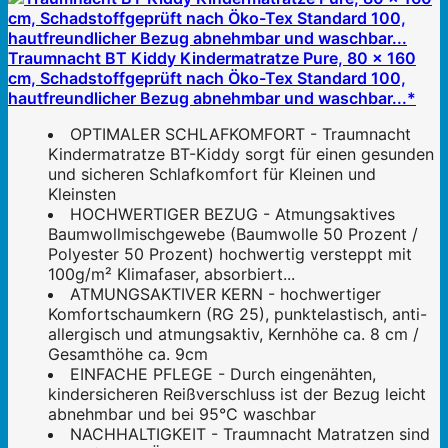
Traumnacht BT Kiddy Kindermatratze Pure, 80 x 160
cm, Schadstoffgeprüft nach Öko-Tex Standard 100,
hautfreundlicher Bezug abnehmbar und waschbar...*
OPTIMALER SCHLAFKOMFORT - Traumnacht
Kindermatratze BT-Kiddy sorgt für einen gesunden
und sicheren Schlafkomfort für Kleinen und
Kleinsten
HOCHWERTIGER BEZUG - Atmungsaktives
Baumwollmischgewebe (Baumwolle 50 Prozent /
Polyester 50 Prozent) hochwertig versteppt mit
100g/m² Klimafaser, absorbiert...
ATMUNGSAKTIVER KERN - hochwertiger
Komfortschaumkern (RG 25), punktelastisch, anti-
allergisch und atmungsaktiv, Kernhöhe ca. 8 cm /
Gesamthöhe ca. 9cm
EINFACHE PFLEGE - Durch eingenähten,
kindersicheren Reißverschluss ist der Bezug leicht
abnehmbar und bei 95°C waschbar
NACHHALTIGKEIT - Traumnacht Matratzen sind