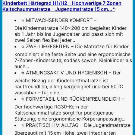
Kinderbett Härtegrad H1/H2 – Hochwertige 7 Zonen
Kaltschaummatratze – Jugendmatratze 15 cm...*
⭐ MITWACHSENDER KOMFORT –
Die Kindermatratze 140x200 cm begleitet Kinder
ab 1 Jahr bis ins Jugendalter und passt sich mit
zwei Seiten flexibel jeder...
⭐ ZWEI LIEGESEITEN – Die Matratze für Kinder
kombiniert eine feste Seite und eine ergonomische
7-Zonen-Kinderseite, sodass sowohl Kleinkinder als
auch...
⭐ ATMUNGSAKTIV UND HYGIENISCH – Der
weiche Bezug der Kinderbettmatratze ist
hautfreundlich, allergikergeeignet und bei 60 °C
waschbar – für eine...
⭐ FORMSTABIL UND RÜCKENFREUNDLICH –
Der hochwertige RG30-Kern der
Kaltschaummatratze sorgt für punktgenaue
Stützung, eine ergonomische Körperanpassung...
⭐ PRAKTISCH IM ALLTAG – Die Jugendmatratze
überzeugt mit 15 cm Höhe, zwei integrierten