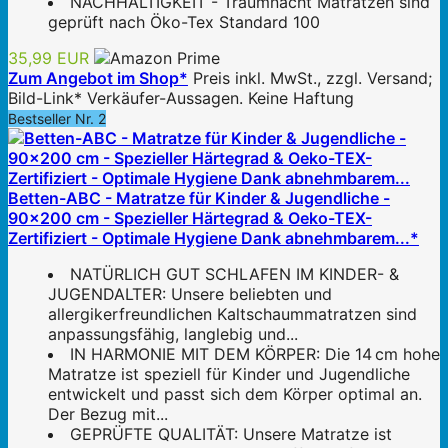
NACHHALTIGKEIT - Traumnacht Matratzen sind
geprüft nach Öko-Tex Standard 100
35,99 EUR
Zum Angebot im Shop*
Preis inkl. MwSt., zzgl. Versand;
Bild-Link* Verkäufer-Aussagen. Keine Haftung
Bestseller Nr. 2
Betten-ABC - Matratze für Kinder & Jugendliche -
90x200 cm - Spezieller Härtegrad & Oeko-TEX-
Zertifiziert - Optimale Hygiene Dank abnehmbarem...*
NATÜRLICH GUT SCHLAFEN IM KINDER- &
JUGENDALTER: Unsere beliebten und
allergikerfreundlichen Kaltschaummatratzen sind
anpassungsfähig, langlebig und...
IN HARMONIE MIT DEM KÖRPER: Die 14 cm hohe
Matratze ist speziell für Kinder und Jugendliche
entwickelt und passt sich dem Körper optimal an.
Der Bezug mit...
GEPRÜFTE QUALITÄT: Unsere Matratze ist