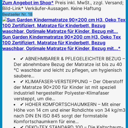
Zum Angebot im Shop*
Preis inkl. MwSt., zzgl. Versand;
Bild-Link* Verkäufer-Aussagen. Keine Haftung
Bestseller Nr. 18
Sun Garden Kindermatratze 90x200 cm H3, Oeko Tex
100 Zertifiziert, Matratze für Kinderbett, Bezug
waschbar, Optimale Matratze für Kinder, Bezug mit...*
✔ ABNEHMBARER & PFLEGELEICHTER BEZUG –
Der abnehmbare Bezug der Matratze ist bis zu 40
°C waschbar und leicht zu pflegen, um hygienisch
saubere...
✔ KLIMAFASER-VERSTEPPUNG – Der Oberstoff
der Matratze 90x200 für Kinder ist mit speziell
industriell hergestellter Polyester-Klimafaser
versteppt, um die...
✔ HOHER KOMFORTSCHAUMKERN – Mit einer
Höhe von 14 cm und einer Rohdichte von 34 kg/m3
nach DIN EN ISO 845 sorgt der formstabile
Komfortschaumkern für eine...
✔ OEKO-TEX STANDARD 100 – Die Kaltschaum-