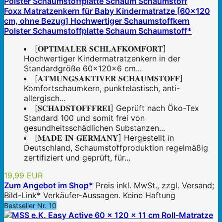
Foxx Matratzenkern für Baby Kindermatratze [60x120
cm, ohne Bezug] Hochwertiger Schaumstoffkern
Polster Schaumstoffplatte Schaum Schaumstoff*
[𝐎𝐏𝐓𝐈𝐌𝐀𝐋𝐄𝐑 𝐒𝐂𝐇𝐋𝐀𝐅𝐊𝐎𝐌𝐅𝐎𝐑𝐓]
Hochwertiger Kindermatratzenkern in der
Standardgröße 60x120x6 cm...
[𝐀𝐓𝐌𝐔𝐍𝐆𝐒𝐀𝐊𝐓𝐈𝐕𝐄𝐑 𝐒𝐂𝐇𝐀𝐔𝐌𝐒𝐓𝐎𝐅𝐅]
Komfortschaumkern, punktelastisch, anti-
allergisch...
[𝐒𝐂𝐇𝐀𝐃𝐒𝐓𝐎𝐅𝐅𝐅𝐑𝐄𝐈] Geprüft nach Öko-Tex
Standard 100 und somit frei von
gesundheitsschädlichen Substanzen...
[𝐌𝐀𝐃𝐄 𝐈𝐍 𝐆𝐄𝐑𝐌𝐀𝐍𝐘] Hergestellt in
Deutschland, Schaumstoffproduktion regelmäßig
zertifiziert und geprüft, für...
19,99 EUR
Zum Angebot im Shop*
Preis inkl. MwSt., zzgl. Versand;
Bild-Link* Verkäufer-Aussagen. Keine Haftung
Bestseller Nr. 10