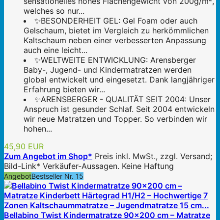
sensationelles hohes Flächengewicht von 200g/m²,
welches so nur...
✨BESONDERHEIT GEL: Gel Foam oder auch
Gelschaum, bietet im Vergleich zu herkömmlichen
Kaltschaum neben einer verbesserten Anpassung
auch eine leicht...
✨WELTWEITE ENTWICKLUNG: Arensberger
Baby-, Jugend- und Kindermatratzen werden
global entwickelt und eingesetzt. Dank langjähriger
Erfahrung bieten wir...
✨ARENSBERGER - QUALITÄT SEIT 2004: Unser
Anspruch ist gesunder Schlaf. Seit 2004 entwickeln
wir neue Matratzen und Topper. So verbinden wir
hohen...
45,90 EUR
Zum Angebot im Shop*
Preis inkl. MwSt., zzgl. Versand;
Bild-Link* Verkäufer-Aussagen. Keine Haftung
Angebot
Bestseller Nr. 15
Bellabino Twist Kindermatratze 90x200 cm – Matratze