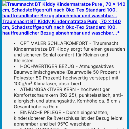
Traumnacht BT Kiddy Kindermatratze Pure , 70 x 140
cm, Schadstoffgeprüft nach Öko-Tex Standard 100,
hautfreundlicher Bezug abnehmbar und waschbar...*
OPTIMALER SCHLAFKOMFORT - Traumnacht
Kindermatratze BT-Kiddy sorgt für einen gesunden
und sicheren Schlafkomfort für Kleinen und
Kleinsten
HOCHWERTIGER BEZUG - Atmungsaktives
Baumwollmischgewebe (Baumwolle 50 Prozent /
Polyester 50 Prozent) hochwertig versteppt mit
100g/m² Klimafaser, absorbiert...
ATMUNGSAKTIVER KERN - hochwertiger
Komfortschaumkern (RG 25), punktelastisch, anti-
allergisch und atmungsaktiv, Kernhöhe ca. 8 cm /
Gesamthöhe ca.9cm
EINFACHE PFLEGE - Durch eingenähten,
kindersicheren Reißverschluss ist der Bezug leicht
abnehmbar und bei 95°C waschbar