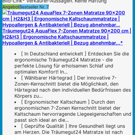
Bild-Link* Verkäufer-Aussagen. Keine Haftung
Angebot
Bestseller Nr. 7
Träumegut24 AquaFlex 7-Zonen Matratze 90x200 cm |
H2&H3 | Ergonomische Kaltschaummatratze |
Hypoallergen & Antibakteriell | Bezug abnehmbar...*
[ In Deutschland entwickelt ] Entdecken Sie die
ergonomische Träumegut24 Matratze - die
perfekte Lösung für erholsamen Schlaf und
optimalen Komfort! In...
[ Wählbarer Härtegrad ] Der innovative 7-
Zonen-Kernschnitt bietet die Möglichkeit, den
Härtegrad nach den individuellen Bedürfnissen des
Körpers zu...
[ Ergonomischer Kaltschaum ] Durch den
ergonomischen 7-Zonen Kernschnitt bietet der
Kaltschaum hervorragende Liegeeigenschaften und
passt sich ideal an die...
[ Geprüfte Qualität ] Ihre Gesundheit liegt uns
am Herzen. Die Träumegut24 Matratze ist nach