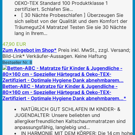
OEKO-TEX Standard 100 Produktklasse 1
zertifiziert. Schlafen Sie...
[ 30 Nächte Probeschlafen ] Überzeugen Sie
sich selbst von der Qualität und dem Komfort der
Träumegut24 Matratze! Testen Sie sie 30 Nächte
lang in Ihrem...
47,90 EUR
Zum Angebot im Shop*
Preis inkl. MwSt., zzgl. Versand;
Bild-Link* Verkäufer-Aussagen. Keine Haftung
Bestseller Nr. 8
Betten-ABC - Matratze für Kinder & Jugendliche -
80x160 cm - Spezieller Härtegrad & Oeko-TEX-
Zertifiziert - Optimale Hygiene Dank abnehmbarem...*
NATÜRLICH GUT SCHLAFEN IM KINDER- &
JUGENDALTER: Unsere beliebten und
allergikerfreundlichen Kaltschaummatratzen sind
anpassungsfähig, langlebig und...
IN HARMONIE MIT DEM KÖRPER: Die 14 cm hohe