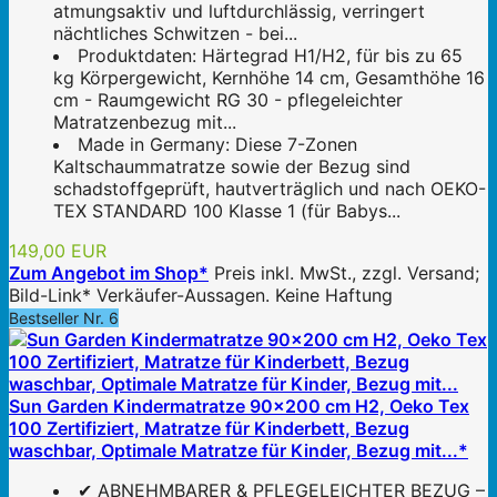
atmungsaktiv und luftdurchlässig, verringert
nächtliches Schwitzen - bei...
Produktdaten: Härtegrad H1/H2, für bis zu 65
kg Körpergewicht, Kernhöhe 14 cm, Gesamthöhe 16
cm - Raumgewicht RG 30 - pflegeleichter
Matratzenbezug mit...
Made in Germany: Diese 7-Zonen
Kaltschaummatratze sowie der Bezug sind
schadstoffgeprüft, hautverträglich und nach OEKO-
TEX STANDARD 100 Klasse 1 (für Babys...
149,00 EUR
Zum Angebot im Shop*
Preis inkl. MwSt., zzgl. Versand;
Bild-Link* Verkäufer-Aussagen. Keine Haftung
Bestseller Nr. 6
Sun Garden Kindermatratze 90x200 cm H2, Oeko Tex
100 Zertifiziert, Matratze für Kinderbett, Bezug
waschbar, Optimale Matratze für Kinder, Bezug mit...*
✔ ABNEHMBARER & PFLEGELEICHTER BEZUG –