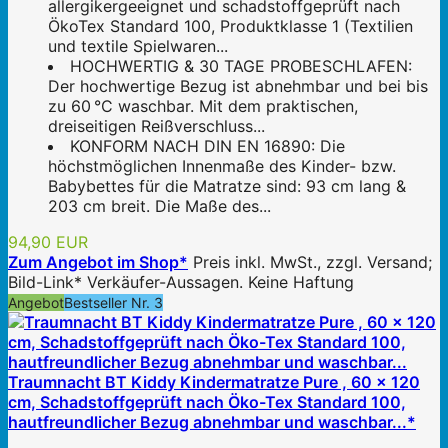
allergikergeeignet und schadstoffgeprüft nach
ÖkoTex Standard 100, Produktklasse 1 (Textilien
und textile Spielwaren...
HOCHWERTIG & 30 TAGE PROBESCHLAFEN:
Der hochwertige Bezug ist abnehmbar und bei bis
zu 60 °C waschbar. Mit dem praktischen,
dreiseitigen Reißverschluss...
KONFORM NACH DIN EN 16890: Die
höchstmöglichen Innenmaße des Kinder- bzw.
Babybettes für die Matratze sind: 93 cm lang &
203 cm breit. Die Maße des...
94,90 EUR
Zum Angebot im Shop*
Preis inkl. MwSt., zzgl. Versand;
Bild-Link* Verkäufer-Aussagen. Keine Haftung
Angebot
Bestseller Nr. 3
Traumnacht BT Kiddy Kindermatratze Pure , 60 x 120
cm, Schadstoffgeprüft nach Öko-Tex Standard 100,
hautfreundlicher Bezug abnehmbar und waschbar...*