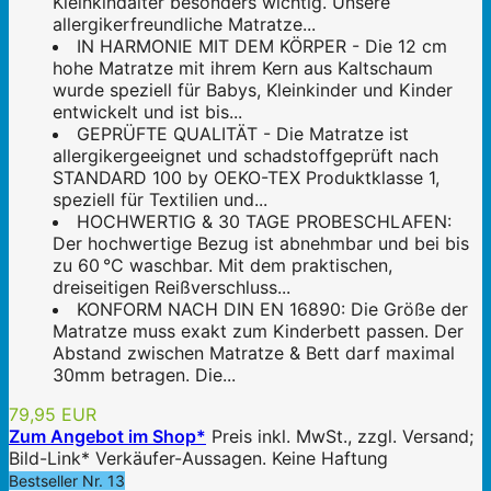
Kleinkindalter besonders wichtig. Unsere
allergikerfreundliche Matratze...
IN HARMONIE MIT DEM KÖRPER - Die 12 cm
hohe Matratze mit ihrem Kern aus Kaltschaum
wurde speziell für Babys, Kleinkinder und Kinder
entwickelt und ist bis...
GEPRÜFTE QUALITÄT - Die Matratze ist
allergikergeeignet und schadstoffgeprüft nach
STANDARD 100 by OEKO-TEX Produktklasse 1,
speziell für Textilien und...
HOCHWERTIG & 30 TAGE PROBESCHLAFEN:
Der hochwertige Bezug ist abnehmbar und bei bis
zu 60 °C waschbar. Mit dem praktischen,
dreiseitigen Reißverschluss...
KONFORM NACH DIN EN 16890: Die Größe der
Matratze muss exakt zum Kinderbett passen. Der
Abstand zwischen Matratze & Bett darf maximal
30mm betragen. Die...
79,95 EUR
Zum Angebot im Shop*
Preis inkl. MwSt., zzgl. Versand;
Bild-Link* Verkäufer-Aussagen. Keine Haftung
Bestseller Nr. 13