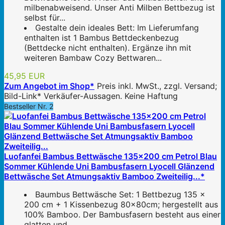
milbenabweisend. Unser Anti Milben Bettbezug ist
selbst für...
Gestalte dein ideales Bett: Im Lieferumfang
enthalten ist 1 Bambus Bettdeckenbezug
(Bettdecke nicht enthalten). Ergänze ihn mit
weiteren Bambaw Cozy Bettwaren...
45,95 EUR
Zum Angebot im Shop*
Preis inkl. MwSt., zzgl. Versand;
Bild-Link* Verkäufer-Aussagen. Keine Haftung
Bestseller Nr. 2
Luofanfei Bambus Bettwäsche 135x200 cm Petrol Blau
Sommer Kühlende Uni Bambusfasern Lyocell Glänzend
Bettwäsche Set Atmungsaktiv Bamboo Zweiteilig...*
Baumbus Bettwäsche Set: 1 Bettbezug 135 x
200 cm + 1 Kissenbezug 80x80cm; hergestellt aus
100% Bamboo. Der Bambusfasern besteht aus einer
glatten und...