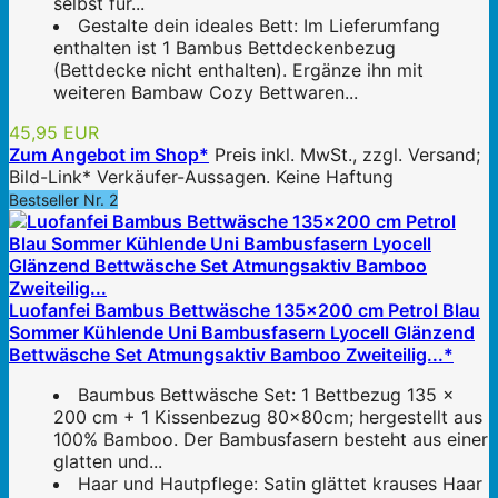
selbst für...
Gestalte dein ideales Bett: Im Lieferumfang
enthalten ist 1 Bambus Bettdeckenbezug
(Bettdecke nicht enthalten). Ergänze ihn mit
weiteren Bambaw Cozy Bettwaren...
45,95 EUR
Zum Angebot im Shop*
Preis inkl. MwSt., zzgl. Versand;
Bild-Link* Verkäufer-Aussagen. Keine Haftung
Bestseller Nr. 2
Luofanfei Bambus Bettwäsche 135x200 cm Petrol Blau
Sommer Kühlende Uni Bambusfasern Lyocell Glänzend
Bettwäsche Set Atmungsaktiv Bamboo Zweiteilig...*
Baumbus Bettwäsche Set: 1 Bettbezug 135 x
200 cm + 1 Kissenbezug 80x80cm; hergestellt aus
100% Bamboo. Der Bambusfasern besteht aus einer
glatten und...
Haar und Hautpflege: Satin glättet krauses Haar