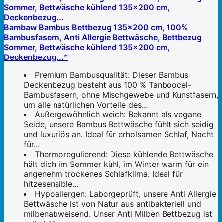
Bambaw Bambus Bettbezug 135x200 cm, 100%
Bambusfasern, Anti Allergie Bettwäsche, Bettbezug
Sommer, Bettwäsche kühlend 135x200 cm,
Deckenbezug...*
Premium Bambusqualität: Dieser Bambus
Deckenbezug besteht aus 100 % Tanboocel-
Bambusfasern, ohne Mischgewebe und Kunstfasern,
um alle natürlichen Vorteile des...
Außergewöhnlich weich: Bekannt als vegane
Seide, unsere Bambus Bettwäsche fühlt sich seidig
und luxuriös an. Ideal für erholsamen Schlaf, Nacht
für...
Thermoregulierend: Diese kühlende Bettwäsche
hält dich im Sommer kühl, im Winter warm für ein
angenehm trockenes Schlafklima. Ideal für
hitzesensible...
Hypoallergen: Laborgeprüft, unsere Anti Allergie
Bettwäsche ist von Natur aus antibakteriell und
milbenabweisend. Unser Anti Milben Bettbezug ist