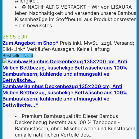
Allergiker...
♻️ NACHHALTIG VERPACKT - Wir von LISAURA
leben Nachhaltigkeit und versenden unsere Bambus
Kissenbezüge im Stoffbeutel aus Produktionsresten
- ein bewusstes...
26,95 EUR
Zum Angebot im Shop*
Preis inkl. MwSt., zzgl. Versand;
Bild-Link* Verkäufer-Aussagen. Keine Haftung
Bestseller Nr. 4
Bambaw Bambus Deckenbezug 135x200 cm, Anti
Milben Bettbezug, kuschelige Bettwäsche aus 100%
Bambusfasern, kühlende und atmungsaktive
Bettwäsche...*
Premium Bambusqualität: Dieser Bambus
Deckenbezug besteht aus 100 % Tanboocel-
Bambusfasern, ohne Mischgewebe und Kunstfasern,
um alle natürlichen Vorteile des...