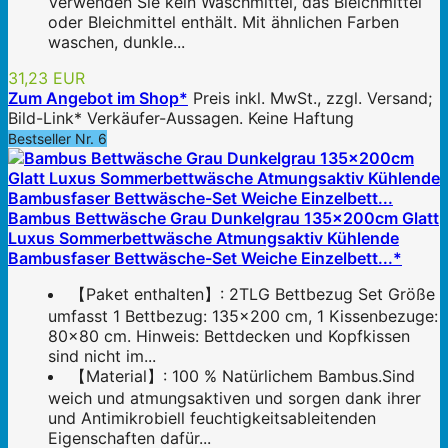
Verwenden Sie kein Waschmittel, das Bleichmittel
oder Bleichmittel enthält. Mit ähnlichen Farben
waschen, dunkle...
31,23 EUR
Zum Angebot im Shop*
Preis inkl. MwSt., zzgl. Versand;
Bild-Link* Verkäufer-Aussagen. Keine Haftung
Bestseller Nr. 6
Bambus Bettwäsche Grau Dunkelgrau 135x200cm Glatt
Luxus Sommerbettwäsche Atmungsaktiv Kühlende
Bambusfaser Bettwäsche-Set Weiche Einzelbett...*
【Paket enthalten】: 2TLG Bettbezug Set Größe
umfasst 1 Bettbezug: 135×200 cm, 1 Kissenbezuge:
80x80 cm. Hinweis: Bettdecken und Kopfkissen
sind nicht im...
【Material】: 100 % Natürlichem Bambus.Sind
weich und atmungsaktiven und sorgen dank ihrer
und Antimikrobiell feuchtigkeitsableitenden
Eigenschaften dafür...