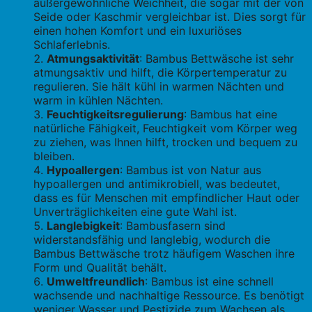
außergewöhnliche Weichheit, die sogar mit der von
Seide oder Kaschmir vergleichbar ist. Dies sorgt für
einen hohen Komfort und ein luxuriöses
Schlaferlebnis.
Atmungsaktivität
: Bambus Bettwäsche ist sehr
atmungsaktiv und hilft, die Körpertemperatur zu
regulieren. Sie hält kühl in warmen Nächten und
warm in kühlen Nächten.
Feuchtigkeitsregulierung
: Bambus hat eine
natürliche Fähigkeit, Feuchtigkeit vom Körper weg
zu ziehen, was Ihnen hilft, trocken und bequem zu
bleiben.
Hypoallergen
: Bambus ist von Natur aus
hypoallergen und antimikrobiell, was bedeutet,
dass es für Menschen mit empfindlicher Haut oder
Unverträglichkeiten eine gute Wahl ist.
Langlebigkeit
: Bambusfasern sind
widerstandsfähig und langlebig, wodurch die
Bambus Bettwäsche trotz häufigem Waschen ihre
Form und Qualität behält.
Umweltfreundlich
: Bambus ist eine schnell
wachsende und nachhaltige Ressource. Es benötigt
weniger Wasser und Pestizide zum Wachsen als