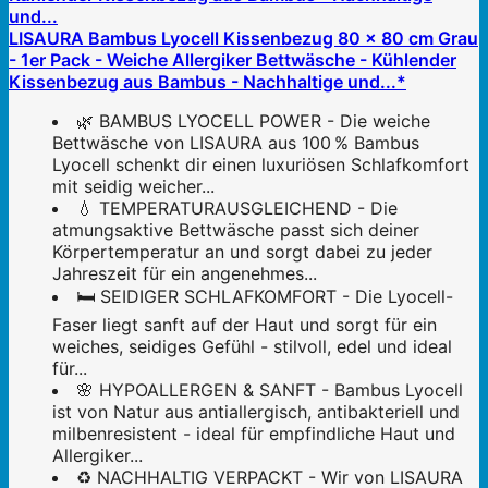
LISAURA Bambus Lyocell Kissenbezug 80 x 80 cm Grau
- 1er Pack - Weiche Allergiker Bettwäsche - Kühlender
Kissenbezug aus Bambus - Nachhaltige und...*
🌿 BAMBUS LYOCELL POWER - Die weiche
Bettwäsche von LISAURA aus 100 % Bambus
Lyocell schenkt dir einen luxuriösen Schlafkomfort
mit seidig weicher...
💧 TEMPERATURAUSGLEICHEND - Die
atmungsaktive Bettwäsche passt sich deiner
Körpertemperatur an und sorgt dabei zu jeder
Jahreszeit für ein angenehmes...
🛏️ SEIDIGER SCHLAFKOMFORT - Die Lyocell-
Faser liegt sanft auf der Haut und sorgt für ein
weiches, seidiges Gefühl - stilvoll, edel und ideal
für...
🌸 HYPOALLERGEN & SANFT - Bambus Lyocell
ist von Natur aus antiallergisch, antibakteriell und
milbenresistent - ideal für empfindliche Haut und
Allergiker...
♻️ NACHHALTIG VERPACKT - Wir von LISAURA