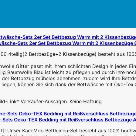
wäsche-Sets 2er Set Bettbezug Warm mit 2 Kissenbezüg
00 4teilig(2 Bettbezüge+2 Kissenbezüge) besteht aus 100
lle Gitter passt mit ihrem schlichten Design in jeden Einri
ig Baumwolle Blau ist leicht zu pflegen und durch ihre hoc
ch der Bettbezug mühelos abnehmen, zudem wird Ihre Bettde
liegen, können Sie sich dank der Bettwäsche mit Öko-Tex Sta
 Bild-Link* Verkäufer-Aussagen. Keine Haftung
ts Oeko-TEX Bedding mit Reißverschluss Bettbezüge Atm
]: Unser KaceMoo Bettleinen-Set besteht aus 100% hochwer