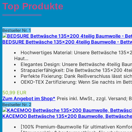
Top Produkte
Bestseller Nr. 1
BEDSURE Bettwäsche 135x200 4teilig Baumwolle - Bett
Hochwertiges Material: Unsere Bettwäsche 135x2
Haut...
Elegantes Design: Unsere Bettwäsche 4teilig Baumwo
Strapazierfähigkeit: Die Bettwäsche 135x200 4teil
Perfekte Fixierung: Dank Reißverschluss lässt si
OEKO-TEX Zertifizierung: Wenn Sie nachts im Bett 
50,99 EUR
Zum Angebot im Shop*
Preis inkl. MwSt., zzgl. Versand;
Bestseller Nr. 2
KACEMOO Bettwäsche 135x200 Baumwolle, Bettwäsche-Se
[100% Premium-Baumwolle für ultimativen Komfort