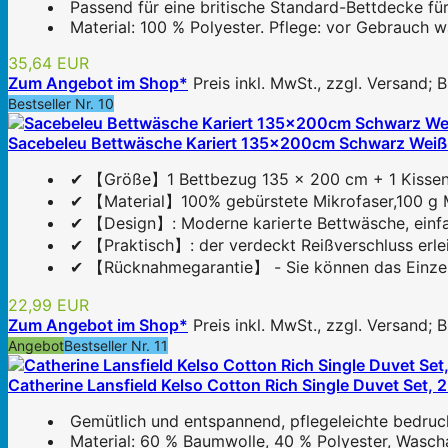
Passend für eine britische Standard-Bettdecke f
Material: 100 % Polyester. Pflege: vor Gebrauch 
35,64 EUR
Zum Angebot im Shop*
Preis inkl. MwSt., zzgl. Versand;
Bestseller Nr. 10
Sacebeleu Bettwäsche Kariert 135x200cm Schwarz Weiß
✔ 【Größe】1 Bettbezug 135 x 200 cm + 1 Kissen
✔ 【Material】100% gebürstete Mikrofaser,100 g Mi
✔ 【Design】: Moderne karierte Bettwäsche, einfach
✔ 【Praktisch】: der verdeckt Reißverschluss erlei
✔ 【Rücknahmegarantie】 - Sie können das Einzelte
22,99 EUR
Zum Angebot im Shop*
Preis inkl. MwSt., zzgl. Versand;
Angebot
Bestseller Nr. 11
Catherine Lansfield Kelso Cotton Rich Single Duvet Set, 
Gemütlich und entspannend, pflegeleichte bedru
Material: 60 % Baumwolle, 40 % Polyester, Wasch