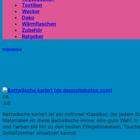
Textilien
Wecker
Deko
Wärmflaschen
Zubehör
Ratgeber
Bettwäsche
04
Juli
Bettwäsche kariert ist ein zeitloser Klassiker, der jede
Materialien ist diese Bettwäsche immer eine gute Wahl. In
und Farben bis hin zu den besten Pflegehinweisen. Tauche 
Schlafzimmer einsetzen kannst.