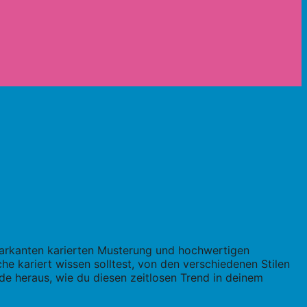
r markanten karierten Musterung und hochwertigen
he kariert wissen solltest, von den verschiedenen Stilen
nde heraus, wie du diesen zeitlosen Trend in deinem