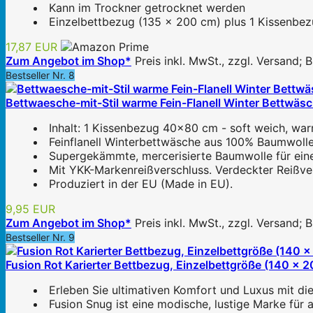
Kann im Trockner getrocknet werden
Einzelbettbezug (135 x 200 cm) plus 1 Kissenbe
17,87 EUR
Zum Angebot im Shop*
Preis inkl. MwSt., zzgl. Versand;
Bestseller Nr. 8
Bettwaesche-mit-Stil warme Fein-Flanell Winter Bettwäs
Inhalt: 1 Kissenbezug 40x80 cm - soft weich, wa
Feinflanell Winterbettwäsche aus 100% Baumwolle
Supergekämmte, mercerisierte Baumwolle für eine
Mit YKK-Markenreißverschluss. Verdeckter Reißver
Produziert in der EU (Made in EU).
9,95 EUR
Zum Angebot im Shop*
Preis inkl. MwSt., zzgl. Versand;
Bestseller Nr. 9
Fusion Rot Karierter Bettbezug, Einzelbettgröße (140 x 
Erleben Sie ultimativen Komfort und Luxus mit di
Fusion Snug ist eine modische, lustige Marke für 