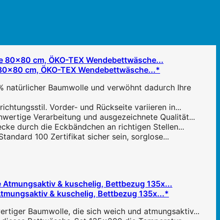
e 80x80 cm, ÖKO-TEX Wendebettwäsche...*
% natürlicher Baumwolle und verwöhnt dadurch Ihre
chtungsstil. Vorder- und Rückseite variieren in...
hwertige Verarbeitung und ausgezeichnete Qualität...
cke durch die Eckbändchen an richtigen Stellen...
ndard 100 Zertifikat sicher sein, sorglose...
ungsaktiv & kuschelig, Bettbezug 135x...*
tiger Baumwolle, die sich weich und atmungsaktiv...