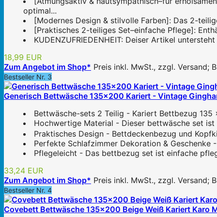
[Atmungsaktiv & hautsympathisch–für erholsamen
optimal...
[Modernes Design & stilvolle Farben]: Das 2-teili
[Praktisches 2-teiliges Set–einfache Pflege]: Ent
KUDENZUFRIEDENHEIT: Deiser Artikel untersteht la
18,99 EUR
Zum Angebot im Shop*
Preis inkl. MwSt., zzgl. Versand;
Bestseller Nr. 3
Generisch Bettwäsche 135x200 Kariert - Vintage Gingha
Bettwäsche-sets 2 Teilig - Kariert Bettbezug 1
Hochwertige Material - Dieser bettwäsche set ist
Praktisches Design - Bettdeckenbezug und Kopfki
Perfekte Schlafzimmer Dekoration & Geschenke -
Pflegeleicht - Das bettbezug set ist einfache pfl
33,24 EUR
Zum Angebot im Shop*
Preis inkl. MwSt., zzgl. Versand;
Bestseller Nr. 4
Covebett Bettwäsche 135x200 Beige Weiß Kariert Karo M