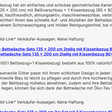
hat ein einfaches und schickes geometrisches Kariert must
35 x 200 cm) mit Reißverschluss + 1 Kissenbezug (80 x 80 
, hautfreundlich, atmungsaktiv, maschinenwaschbar, verbl
leichtert Ihnen das schnelle Auf- und Abziehen der Bettwäs
einem Schonwaschgang und milden Reinigungsmittel, bei nie
 Bild-Link* Verkäufer-Aussagen. Keine Haftung
ttwäsche-Sets 135 x 200 cm 2teilig mit Kissenbezug 8
00(1 Bettbezug+1 Kissenbezug) besteht aus 100% natürlic
olle Gitter passt mit ihrem schlichten Design in jeden Einr
wolle Blau ist leicht zu pflegen und durch ihre hochwertig
ch der Bettbezug mühelos abnehmen, zudem wird Ihre Bettde
liegen, können Sie sich dank der Bettwäsche mit Öko-Tex Sta
 Bild-Link* Verkäufer-Aussagen. Keine Haftung