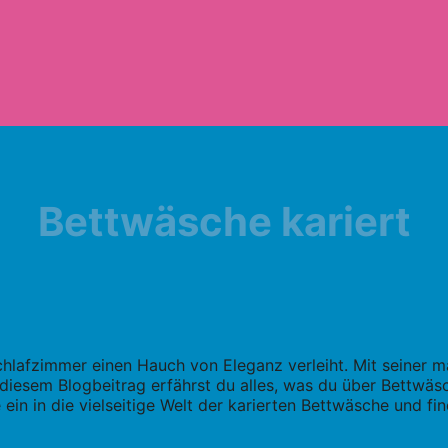
Bettwäsche kariert
m Schlafzimmer einen Hauch von Eleganz verleiht. Mit seine
 diesem Blogbeitrag erfährst du alles, was du über Bettwäsc
ein in die vielseitige Welt der karierten Bettwäsche und fi