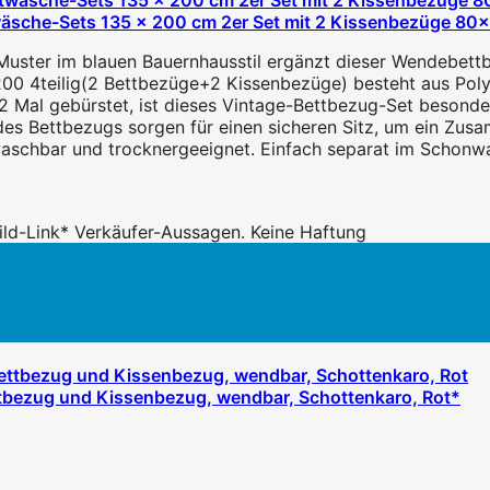
wäsche-Sets 135 x 200 cm 2er Set mit 2 Kissenbezüge 8
Muster im blauen Bauernhausstil ergänzt dieser Wendebettb
0 4teilig(2 Bettbezüge+2 Kissenbezüge) besteht aus Polyes
 Mal gebürstet, ist dieses Vintage-Bettbezug-Set besonders
es Bettbezugs sorgen für einen sicheren Sitz, um ein Zusa
waschbar und trocknergeeignet. Einfach separat im Schon
 Bild-Link* Verkäufer-Aussagen. Keine Haftung
ttbezug und Kissenbezug, wendbar, Schottenkaro, Rot*