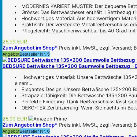
MODERNES KARIERT MUSTER: Der bequeme Bettbezug 
Grösse: Das Bettwäscheset enthält 1 Bettbezug (1
Hochwertiges Material: Aus hochwertigem Material
Praktisch: Der versteckte Metallreißverschluss er
Pflegeleicht: Maschinenwaschbar bis 40 Grad mit 
26,99 EUR
Zum Angebot im Shop*
Preis inkl. MwSt., zzgl. Versand;
Angebot
Bestseller Nr. 5
BEDSURE Bettwäsche 135x200 Baumwolle Bettbezug - Be
Hochwertiges Material: Unsere Bettwäsche 135x2
einem...
Elegantes Design: Unsere Bettwäsche 135x200 Baumw
Strapazierfähigkeit: Die Bettwäsche 135x200 Baum
Perfekte Fixierung: Dank Reißverschluss lässt si
OEKO-TEX Zertifizierung: Wenn Sie nachts im Bett 
26,99 EUR
Zum Angebot im Shop*
Preis inkl. MwSt., zzgl. Versand;
Angebot
Bestseller Nr. 6