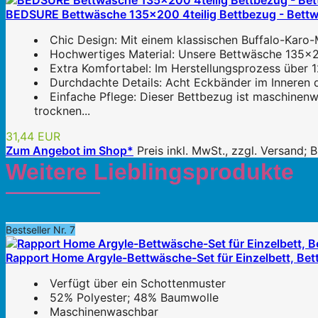
BEDSURE Bettwäsche 135x200 4teilig Bettbezug - Bett
Chic Design: Mit einem klassischen Buffalo-Karo-
Hochwertiges Material: Unsere Bettwäsche 135x20
Extra Komfortabel: Im Herstellungsprozess über 12
Durchdachte Details: Acht Eckbänder im Inneren d
Einfache Pflege: Dieser Bettbezug ist maschinen
trocknen...
31,44 EUR
Zum Angebot im Shop*
Preis inkl. MwSt., zzgl. Versand;
Weitere Lieblingsprodukte
Bestseller Nr. 7
Rapport Home Argyle-Bettwäsche-Set für Einzelbett, Be
Verfügt über ein Schottenmuster
52% Polyester; 48% Baumwolle
Maschinenwaschbar