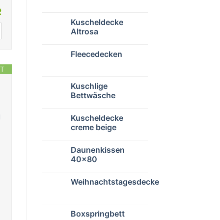
R
Kuscheldecke
Altrosa
Fleecedecken
T
Kuschlige
Bettwäsche
g
Kuscheldecke
creme beige
Daunenkissen
40×80
Weihnachtstagesdecke
,
Boxspringbett