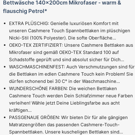
Bettwäsche 140x200cm Mikrofaser - warm &
flauschig Petrol*
EXTRA PLÜSCHIG: Genieße luxuriösen Komfort mit
unseren Cashmere Touch Spannbettlaken im plüschigen
Nicki-Stil (100% Polyester). Die softe Oberfläche...
OEKO-TEX ZERTIFIZIERT: Unsere Cashmere Bettlaken aus
Mikrofaser sind gemäß OEKO-TEX Standard 100 auf
Schadstoffe geprüft und sind absolut sicher für Dich...
WASCHMASCHINENFEST: Auch Verschmutzungen sind für
die Bettlaken im edlen Cashmere Touch kein Problem! Sie
dürfen schonend bei 30 C° in der Waschmaschine...
WUNDERSCHÖNE FARBEN: Die weichen Bettlaken
Cashmere Touch werden Dein Schlafzimmer neue Farben
verleihen! Wähle jetzt Deine Lieblingsfarbe aus acht
kräftigen...
PASSGENAUE GRÖßEN: Wir bieten Dir für alle gängigen
Matratzengrößen das passenden Cashmere-Touch-
Spannbettlaken. Unsere kuscheligen Bettlaken sind...