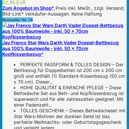
62,95 EUR
Zum Angebot im Shop*
Preis inkl. MwSt., zzgl. Versand;
Bild-Link* Verkäufer-Aussagen. Keine Haftung
Bestseller Nr. 14
Jay Franco Star Wars Darth Vader Doppel-Bettbezug
aus 100% Baumwolle - inkl. 50 x 70cm
Kopfkissenbezug*
PERFEKTE PASSFORM & TOLLES DESIGN – Der
Bettbezug für Doppelbetten ist 200 cm x 200 cm
groß und enthält (1) Standard-Kissenbezug (50 cm
x 70 cm). Dieser...
HOHE QUALITÄT & EINFACHE PFLEGE – Diese
Bettwäsche Set aus Bett- und Kopfkissenbezug ist
superweich und für alle Jahreszeiten geeignet. Mit
einer Fadenzahl...
TOLLES GESCHENK – Dieses Bettwäscheset mit
Star Wars-Motiven der dunklen Seite ist das
perfekte Weihnachts- oder Geburtstagsgeschenk
und verleiht jedem...