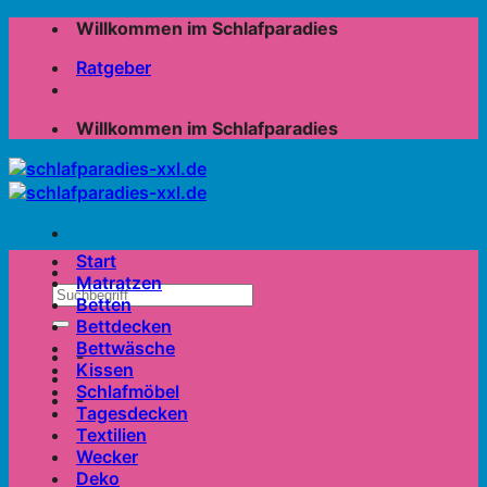
Zum
Willkommen im Schlafparadies
Inhalt
Ratgeber
springen
Willkommen im Schlafparadies
Start
Matratzen
Betten
Bettdecken
Bettwäsche
-
Kissen
Schlafmöbel
-
Tagesdecken
Textilien
Wecker
Deko