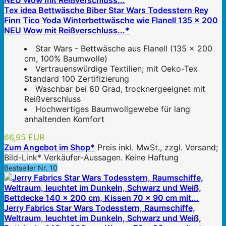
Tex idea Bettwäsche Biber Star Wars Todesstern Rey
Finn Tico Yoda Winterbettwäsche wie Flanell 135 x 200
NEU Wow mit Reißverschluss...*
Star Wars - Bettwäsche aus Flanell (135 x 200
cm, 100% Baumwolle)
Vertrauenswürdige Textilien; mit Oeko-Tex
Standard 100 Zertifizierung
Waschbar bei 60 Grad, trocknergeeignet mit
Reißverschluss
Hochwertiges Baumwollgewebe für lang
anhaltenden Komfort
66,95 EUR
Zum Angebot im Shop*
Preis inkl. MwSt., zzgl. Versand;
Bild-Link* Verkäufer-Aussagen. Keine Haftung
Bestseller Nr. 10
Jerry Fabrics Star Wars Todesstern, Raumschiffe,
Weltraum, leuchtet im Dunkeln, Schwarz und Weiß,