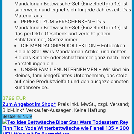
Mandalorian Bettwäsche-Set (Einzelbettgröße) ist
superweich und eignet sich für jede Jahreszeit. Das
Material aus...
PERFEKT ZUM VERSCHENKEN – Das
Mandalorian Bettwäsche-Set (Einzelbettgröße) ist
das perfekte Geschenk und verleiht jedem
Schlafzimmer, Gästezimmer...
DIE MANDALORIAN KOLLEKTION – Entdecken
Sie alle Star Wars Mandalorian Artikel und richten
Sie das Kinder- oder Schlafzimmer ganz nach Ihren
Vorstellungen ein...
UNSER FAMILIENUNTERNEHMEN – Wir sind ein
kleines, familiengeführtes Unternehmen, das stolz
auf seine Produktvielfalt und den ausgezeichneten
Kundenservice...
37,99 EUR
Zum Angebot im Shop*
Preis inkl. MwSt., zzgl. Versand;
Bild-Link* Verkäufer-Aussagen. Keine Haftung
Bestseller Nr. 9