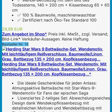
✅ Wende-Bettbezug mit dem Bild des
Todessterns, 140 x 200 cm + Kissenbezug 65 x 65
cm
✅ 100 % Baumwolle, maschinenwaschbar
✅ Zertifiziert nach Öko-Tex Standard 100
29,99 EUR
Zum Angebot im Shop*
Preis inkl. MwSt., zzgl. Versand;
Bild-Link* Verkäufer-Aussagen. Keine Haftung
Bestseller Nr. 16
Herding Star Wars 9 Bettwäsche-Set, Wendemotiv, Mit
leichtläufigem Reißverschluss, Baumwolle/Linon, Grau,
Bettbezug 135 x 200 cm, Kopfkissenbezug...*
Die ideale Geschenkidee für jeden Anlass:
Atmungsaktive Bettwäsche mit Star-Wars-9-
Wendemotiv für Fans der epischen Saga
Lizenziertes 2-teiliges Set: Abwechslungsreiches
Design dank Wendekopfkissenbezug mit
detailreichen Motiven und Wendebettbezug mit