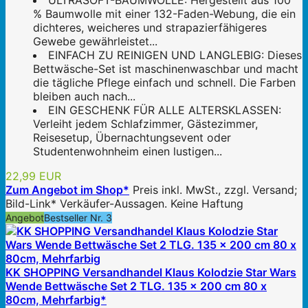
ULTRASOFT-BAUMWOLLE: Hergestellt aus 100
% Baumwolle mit einer 132-Faden-Webung, die ein
dichteres, weicheres und strapazierfähigeres
Gewebe gewährleistet...
EINFACH ZU REINIGEN UND LANGLEBIG: Dieses
Bettwäsche-Set ist maschinenwaschbar und macht
die tägliche Pflege einfach und schnell. Die Farben
bleiben auch nach...
EIN GESCHENK FÜR ALLE ALTERSKLASSEN:
Verleiht jedem Schlafzimmer, Gästezimmer,
Reisesetup, Übernachtungsevent oder
Studentenwohnheim einen lustigen...
22,99 EUR
Zum Angebot im Shop*
Preis inkl. MwSt., zzgl. Versand;
Bild-Link* Verkäufer-Aussagen. Keine Haftung
Angebot
Bestseller Nr. 3
KK SHOPPING Versandhandel Klaus Kolodzie Star Wars
Wende Bettwäsche Set 2 TLG. 135 x 200 cm 80 x
80cm, Mehrfarbig*