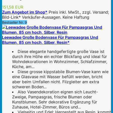
151,58 EUR
Zum Angebot im Shop*
Preis inkl. MwSt., zzgl. Versand;
Bild-Link* Verkäufer-Aussagen. Keine Haftung
Bestseller Nr. 9
Leewadee Große Bodenvase Für Pampasgras Und
Blumen, 85 cm hoch, Silber, Resin*
Diese elegante handgefertigte große Vase ist
durch ihre Höhe ein echter Blickfang und ideal für
Wohndekorationen in Wohnzimmer, Schlafzimmer,
Küche, am...
Diese grosse kippstabile Blumen-Vase kann wie
eine Glasvase mit Wasser befüllt werden, bricht
aber beim Umfallen nicht. Filzgleiter am extra
schweren Boden...
Also Vasendekoration eignen sich Leucht-
Zweige, Pampasgras, frische Blumen oder
Kunstblumen. Sehr dekorative Ergänzung für
Zuhause, Hotel-Zimmer, Büros und...
Vielseitig und Edel: Hergestellt aus Resin, kommt