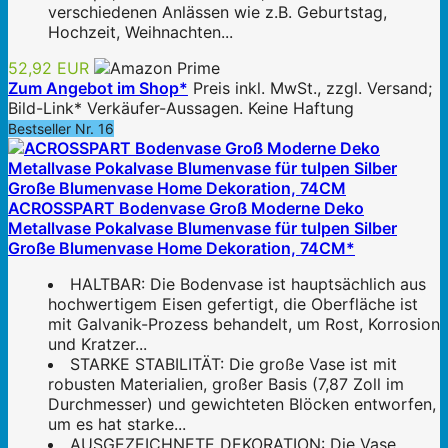
verschiedenen Anlässen wie z.B. Geburtstag,
Hochzeit, Weihnachten...
52,92 EUR
Zum Angebot im Shop*
Preis inkl. MwSt., zzgl. Versand;
Bild-Link* Verkäufer-Aussagen. Keine Haftung
Bestseller Nr. 16
ACROSSPART Bodenvase Groß Moderne Deko
Metallvase Pokalvase Blumenvase für tulpen Silber
Große Blumenvase Home Dekoration, 74CM*
HALTBAR: Die Bodenvase ist hauptsächlich aus
hochwertigem Eisen gefertigt, die Oberfläche ist
mit Galvanik-Prozess behandelt, um Rost, Korrosion
und Kratzer...
STARKE STABILITÄT: Die große Vase ist mit
robusten Materialien, großer Basis (7,87 Zoll im
Durchmesser) und gewichteten Blöcken entworfen,
um es hat starke...
AUSGEZEICHNETE DEKORATION: Die Vase