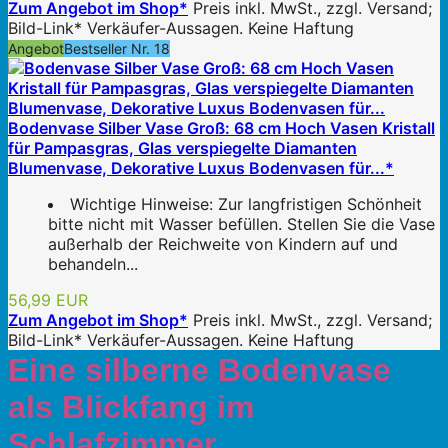
Zum Angebot im Shop*
Preis inkl. MwSt., zzgl. Versand;
Bild-Link* Verkäufer-Aussagen. Keine Haftung
Angebot
Bestseller Nr. 18
Bodenvase Silber Vase Groß: 68 cm Hoch Vasen Kristall
für Pampasgras, Glas verspiegelte Diamanten
Blumenvase, Dekorative Luxus Bodenvasen für...*
Wichtige Hinweise: Zur langfristigen Schönheit
bitte nicht mit Wasser befüllen. Stellen Sie die Vase
außerhalb der Reichweite von Kindern auf und
behandeln...
56,99 EUR
Zum Angebot im Shop*
Preis inkl. MwSt., zzgl. Versand;
Bild-Link* Verkäufer-Aussagen. Keine Haftung
Eine silberne Bodenvase
als Blickfang im
Schlafzimmer