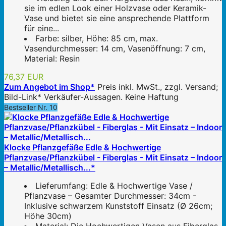
sie im edlen Look einer Holzvase oder Keramik-
Vase und bietet sie eine ansprechende Plattform
für eine...
Farbe: silber, Höhe: 85 cm, max.
Vasendurchmesser: 14 cm, Vasenöffnung: 7 cm,
Material: Resin
76,37 EUR
Zum Angebot im Shop*
Preis inkl. MwSt., zzgl. Versand;
Bild-Link* Verkäufer-Aussagen. Keine Haftung
Bestseller Nr. 10
Klocke Pflanzgefäße Edle & Hochwertige
Pflanzvase/Pflanzkübel - Fiberglas - Mit Einsatz – Indoor
– Metallic/Metallisch...*
Lieferumfang: Edle & Hochwertige Vase /
Pflanzvase – Gesamter Durchmesser: 34cm -
Inklusive schwarzem Kunststoff Einsatz (Ø 26cm;
Höhe 30cm)