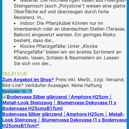
Material: Die Hochwertigen Vasen aus Fiberglas-
Steingemisch (auch „Polystone“) weisen eine glatte
Oberfläche auf und überzeugen durch hohe
Resistenz. In...
Indoor: Die Pflanzkübel können nur im
Innenbereich oder an überdachten Stellen (Terasse,
Balkon) eingesetzt werden. Ein geringes Risiko
besteht, dass die...
Klocke Pflanzgefäße: Unter „Klocke
Pflanzgefäße“ bieten wir ein breites Sortiment an
Kübeln, Vasen, Schalen & Raumteilern an. Lassen
Sie sich von der...
182,61 EUR
Zum Angebot im Shop*
Preis inkl. MwSt., zzgl. Versand;
Bild-Link* Verkäufer-Aussagen. Keine Haftung
Bestseller Nr. 11
Bodenvase Silber glänzend │Amphore H25cm │ Metall-
Look Steinzeug │ Blumenvase Dekovase (1 x Bodenvase
H25cmxB17cm)*