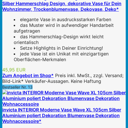
Silber Hammerschlag Design, dekorative Vase für Dein
Wohnzimmer, Trockenblumenvase, Dekovase, Deko*
elegante Vase in ausdrucksstarken Farben
das Muster wird in aufwendiger Handarbeit
aufgetragen
das Hammerschlag-Design wirkt leicht
orientalisch
Setze Highlights in Deiner Einrichtung!
jede Vase ist ein Unikat mit einzigartigen
Oberflächen-Merkmalen
45,95 EUR
Zum Angebot im Shop*
Preis inkl. MwSt., zzgl. Versand;
Bild-Link* Verkäufer-Aussagen. Keine Haftung
Bestseller Nr. 13
invicta INTERIOR Moderne Vase Wave XL 105cm Silber
Aluminium poliert Dekoration Blumenvase Dekoration
Wohnaccessoire*