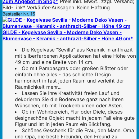
Zum Angebot im Shop*
Preis inkl. MwSt., zzgl. Versand;
Bild-Link* Verkäufer-Aussagen. Keine Haftung
Bestseller Nr. 15
GILDE - Kegelvase Sevilla - Moderne Deko Vasen -
Blumenvase - Keramik - anthrazit-Silber - Höhe 49 cm*
Die Kegelvase "Sevilla" aus Keramik in anthrazit
mit silberfarbenen Applikationen hat eine Höhe von
49 cm und eine Breite von 14 cm.
Ob mit Pampasgras oder großen Blätter oder
einfach ohne alles - das schlichte Design
harmoniert in fast jeden Raum und verleiht der
Räumlichkeit mehr...
Lassen Sie Ihre Kreativität freien Lauf und
dekorieren Sie die Bodenvase ganz nach Ihren
Wünschen, ob mit Trockenblumen oder Ästen.
Ob im Wohnbereich, Flur oder Diele, dieses
designschöne Objekt macht in jedem Fall eine gute
Figur und ist in jeden Raum ein Blickfang.
Schönes Geschenk für die Frau, den Mann, Oma
und Opa, die beste Freundin, den Freund zu