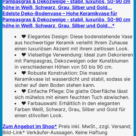
Edelste Deko-Bodenvase – Hohe Keramikvase für
Pampasgras & Dekozweige - stabil, luxuriös, 50-90 cm
höhe in Weiß, Schwarz, Grau, Silber und Gold...*
❤ Elegantes Design: Diese bodenstehende Vase
aus hochwertiger Keramik verleiht Ihrem Zuhause
einen luxuriösen Akzent mit ihrem zeitlosen Look.
❤ Vielseitige Verwendung: Ideal zum Dekorieren
mit Pampasgras, Dekozweigen oder Kunstblumen
in verschiedenen Höhen von 50 bis 90 cm.
❤ Robuste Konstruktion: Die massive
Keramikvase ist wasserdicht und stabil, sodass sie
sicher auf dem Boden stehen kann.
❤ Einfache Pflege: Die glatte Oberfläche lässt
sich mühelos mit einem feuchten Tuch abwischen.
❤ Farbauswahl: Erhältlich in den eleganten
Farben Weiß, Schwarz, Grau, Silber und Gold für
einen stilvollen Look.
Zum Angebot im Shop*
Preis inkl. MwSt., zzgl. Versand;
Bild-Link* Verkäufer-Aussagen. Keine Haftung