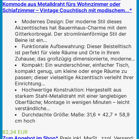
Kommode aus Metalldraht fürs Wohnzimmer oder
Schlafzimmer – Vintage Couchtisch mit modischem...*
Modernes Design: Der moderne Stil dieses
Akzenttisches hat Bauernhaus-Charme mit dem
Gitterkorbregal. Der stromlinienförmige Stil der
Beine ist ein...
Funktionale Aufbewahrung: Dieser Beistelltisch
ist perfekt für viele Räume und Orte in Ihrem
Zuhause; das großzügig dimensionierte, moderne...
Kompakt: Ein wunderschöner, einfacher Tisch,
kompakt genug, um kleine oder enge Räume zu
passen; dieser vielseitige Akzenttisch verleiht Ihrer
Einrichtung...
Hochwertige Konstruktion: Hergestellt aus
starkem Stahl-Metalldraht mit einer langlebigen
Oberfläche; Montage in wenigen Minuten – leicht
verständliche...
Durchdachte Größe: Maße: 31,6 x 42,7 x 58,9
cm hoch
62,34 EUR
Zum Angebot im Shop*
Preis inkl. MwSt., zzgl. Versand;