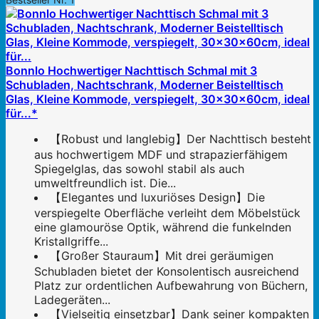
Bonnlo Hochwertiger Nachttisch Schmal mit 3
Schubladen, Nachtschrank, Moderner Beistelltisch
Glas, Kleine Kommode, verspiegelt, 30x30x60cm, ideal
für...*
【Robust und langlebig】Der Nachttisch besteht
aus hochwertigem MDF und strapazierfähigem
Spiegelglas, das sowohl stabil als auch
umweltfreundlich ist. Die...
【Elegantes und luxuriöses Design】Die
verspiegelte Oberfläche verleiht dem Möbelstück
eine glamouröse Optik, während die funkelnden
Kristallgriffe...
【Großer Stauraum】Mit drei geräumigen
Schubladen bietet der Konsolentisch ausreichend
Platz zur ordentlichen Aufbewahrung von Büchern,
Ladegeräten...
【Vielseitig einsetzbar】Dank seiner kompakten