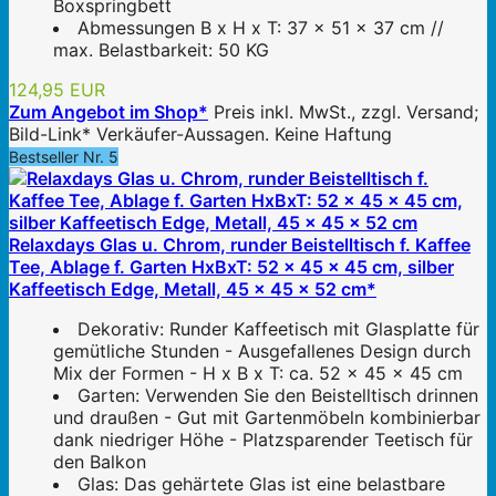
Boxspringbett
Abmessungen B x H x T: 37 x 51 x 37 cm //
max. Belastbarkeit: 50 KG
124,95 EUR
Zum Angebot im Shop*
Preis inkl. MwSt., zzgl. Versand;
Bild-Link* Verkäufer-Aussagen. Keine Haftung
Bestseller Nr. 5
Relaxdays Glas u. Chrom, runder Beistelltisch f. Kaffee
Tee, Ablage f. Garten HxBxT: 52 x 45 x 45 cm, silber
Kaffeetisch Edge, Metall, 45 x 45 x 52 cm*
Dekorativ: Runder Kaffeetisch mit Glasplatte für
gemütliche Stunden - Ausgefallenes Design durch
Mix der Formen - H x B x T: ca. 52 x 45 x 45 cm
Garten: Verwenden Sie den Beistelltisch drinnen
und draußen - Gut mit Gartenmöbeln kombinierbar
dank niedriger Höhe - Platzsparender Teetisch für
den Balkon
Glas: Das gehärtete Glas ist eine belastbare