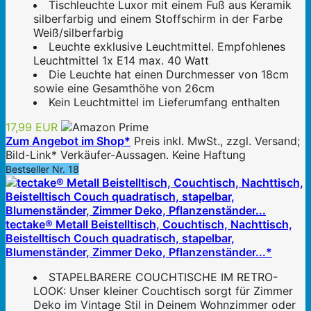
Tischleuchte Luxor mit einem Fuß aus Keramik
silberfarbig und einem Stoffschirm in der Farbe
Weiß/silberfarbig
Leuchte exklusive Leuchtmittel. Empfohlenes
Leuchtmittel 1x E14 max. 40 Watt
Die Leuchte hat einen Durchmesser von 18cm
sowie eine Gesamthöhe von 26cm
Kein Leuchtmittel im Lieferumfang enthalten
17,99 EUR
Zum Angebot im Shop*
Preis inkl. MwSt., zzgl. Versand;
Bild-Link* Verkäufer-Aussagen. Keine Haftung
Bestseller Nr. 18
tectake® Metall Beistelltisch, Couchtisch, Nachttisch,
Beistelltisch Couch quadratisch, stapelbar,
Blumenständer, Zimmer Deko, Pflanzenständer...*
STAPELBARERE COUCHTISCHE IM RETRO-
LOOK: Unser kleiner Couchtisch sorgt für Zimmer
Deko im Vintage Stil in Deinem Wohnzimmer oder