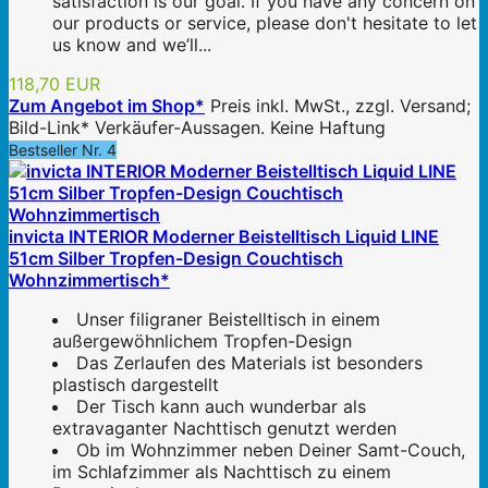
satisfaction is our goal. If you have any concern on
our products or service, please don't hesitate to let
us know and we’ll...
118,70 EUR
Zum Angebot im Shop*
Preis inkl. MwSt., zzgl. Versand;
Bild-Link* Verkäufer-Aussagen. Keine Haftung
Bestseller Nr. 4
invicta INTERIOR Moderner Beistelltisch Liquid LINE
51cm Silber Tropfen-Design Couchtisch
Wohnzimmertisch*
Unser filigraner Beistelltisch in einem
außergewöhnlichem Tropfen-Design
Das Zerlaufen des Materials ist besonders
plastisch dargestellt
Der Tisch kann auch wunderbar als
extravaganter Nachttisch genutzt werden
Ob im Wohnzimmer neben Deiner Samt-Couch,
im Schlafzimmer als Nachttisch zu einem