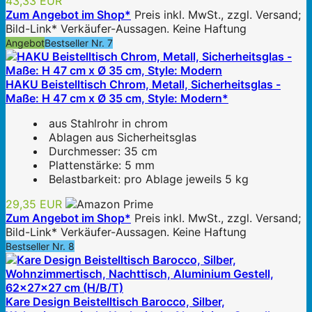
43,33 EUR
Zum Angebot im Shop*
Preis inkl. MwSt., zzgl. Versand;
Bild-Link* Verkäufer-Aussagen. Keine Haftung
Angebot
Bestseller Nr. 7
HAKU Beistelltisch Chrom, Metall, Sicherheitsglas -
Maße: H 47 cm x Ø 35 cm, Style: Modern*
aus Stahlrohr in chrom
Ablagen aus Sicherheitsglas
Durchmesser: 35 cm
Plattenstärke: 5 mm
Belastbarkeit: pro Ablage jeweils 5 kg
29,35 EUR
Zum Angebot im Shop*
Preis inkl. MwSt., zzgl. Versand;
Bild-Link* Verkäufer-Aussagen. Keine Haftung
Bestseller Nr. 8
Kare Design Beistelltisch Barocco, Silber,