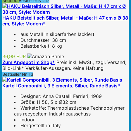
Angebot
Bestseller Nr. 12
HAKU Beistelltisch Silber, Metall - Maße: H 47 cm x Ø 38
cm, Style: Modern*
aus Metall in silberfarben lackiert
Durchmesser: 38 cm
Belastbarkeit: 8 kg
36,99 EUR
Zum Angebot im Shop*
Preis inkl. MwSt., zzgl. Versand;
Bild-Link* Verkäufer-Aussagen. Keine Haftung
Bestseller Nr. 13
Kartell Componibili, 3 Elements, Silber, Runde Basis*
Designer: Anna Castelli Ferrieri, 1969
Größe: H 58, 5 x Ø32 cm
Werkstoffe: Thermoplastisches Technopolymer
aus recyceltem Industrieausschuss
Indoor
Hergestellt in Italy