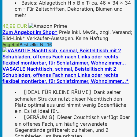
Basics: Ablagetisch H x B x T: ca. 46 x 34 x 34
cm - Für Zeitschriften, Dekoration, Blumen und
mehr
46,99 EUR
Zum Angebot im Shop*
Preis inkl. MwSt., zzgl. Versand;
Bild-Link* Verkäufer-Aussagen. Keine Haftung
Angebot
Bestseller Nr. 16
VASAGLE Nachttisch, schmal, Beistelltisch mit 2
Schubladen, offenes Fach nach Links oder rechts
flexibel montierbar, für Schlafzimmer, Wohnzimmer...*
【IDEAL FÜR KLEINE RÄUME】Dank seiner
schmalen Struktur nutzt dieser Nachttisch den
Platz optimal aus und nimmt wenig Bodenfläche
ein. Es ist ideal für...
【GERÄUMIG】Dieser Couchtisch verfügt über
ein offenes Fach, um häufig verwendete
Gegenstände griffbereit zu halten, und 2
Schubladen, um Ihre privaten...