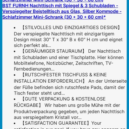
BST FURNH Nachttisch mit Spiegel & 3 Schubladen -
Verspiegelter Beistelltisch aus Glas, Silber Kommode -
Schlafzimmer Mini-Schrank (30 * 30 * 60 cm)*
【STILVOLLES UND EINZIGARTIGES DESIGN】
Der verspiegelte Nachttisch mit einzigartigem
Design misst 30" T x 30" B x 60" H cm und eignet
sich perfekt als...
【GERÄUMIGER STAURAUM】 Der Nachttisch
mit Schubladen und einer Tischplatte. Hier können
Mobiltelefone, Notizbücher, Zeitschriften, TV-
Fernbedienungen...
【RUTSCHFESTER TISCHFUSS & KEINE
INSTALLATION ERFORDERLICH】 An der Unterseite
der Füße befinden sich rutschfeste Pads, damit der
Tisch fester steht und...
【GUTE VERPACKUNG & KOSTENLOSE
RÜCKGABE】 Wir haben uns große Mühe mit der
Produktverpackung gegeben, um jeden Nachttisch
aus verspiegeltem Kristall vor...
【SATISFACTION GUARANTEE】Your