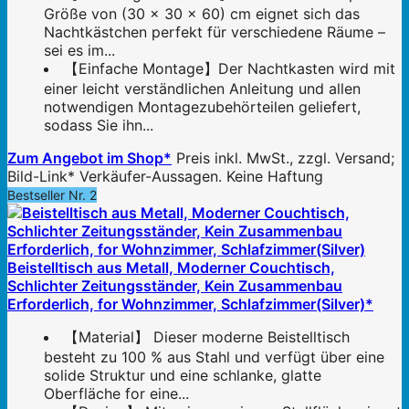
Größe von (30 x 30 x 60) cm eignet sich das
Nachtkästchen perfekt für verschiedene Räume –
sei es im...
【Einfache Montage】Der Nachtkasten wird mit
einer leicht verständlichen Anleitung und allen
notwendigen Montagezubehörteilen geliefert,
sodass Sie ihn...
Zum Angebot im Shop*
Preis inkl. MwSt., zzgl. Versand;
Bild-Link* Verkäufer-Aussagen. Keine Haftung
Bestseller Nr. 2
Beistelltisch aus Metall, Moderner Couchtisch,
Schlichter Zeitungsständer, Kein Zusammenbau
Erforderlich, for Wohnzimmer, Schlafzimmer(Silver)*
【Material】 Dieser moderne Beistelltisch
besteht zu 100 % aus Stahl und verfügt über eine
solide Struktur und eine schlanke, glatte
Oberfläche for eine...