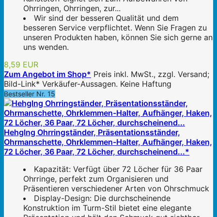
Ohrringen, Ohrringen, zur...
Wir sind der besseren Qualität und dem
besseren Service verpflichtet. Wenn Sie Fragen zu
unseren Produkten haben, können Sie sich gerne an
uns wenden.
8,59 EUR
Zum Angebot im Shop*
Preis inkl. MwSt., zzgl. Versand;
Bild-Link* Verkäufer-Aussagen. Keine Haftung
Bestseller Nr. 15
Hehglng Ohrringständer, Präsentationsständer,
Ohrmanschette, Ohrklemmen-Halter, Aufhänger, Haken,
72 Löcher, 36 Paar, 72 Löcher, durchscheinend...*
Kapazität: Verfügt über 72 Löcher für 36 Paar
Ohrringe, perfekt zum Organisieren und
Präsentieren verschiedener Arten von Ohrschmuck
Display-Design: Die durchscheinende
Konstruktion im Turm-Stil bietet eine elegante