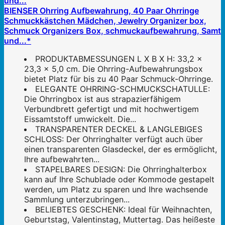
BIENSER Ohrring Aufbewahrung, 40 Paar Ohrringe
Schmuckkästchen Mädchen, Jewelry Organizer box,
Schmuck Organizers Box, schmuckaufbewahrung, Samt
und...*
PRODUKTABMESSUNGEN L X B X H: 33,2 x
23,3 x 5,0 cm. Die Ohrring-Aufbewahrungsbox
bietet Platz für bis zu 40 Paar Schmuck-Ohrringe.
ELEGANTE OHRRING-SCHMUCKSCHATULLE:
Die Ohrringbox ist aus strapazierfähigem
Verbundbrett gefertigt und mit hochwertigem
Eissamtstoff umwickelt. Die...
TRANSPARENTER DECKEL & LANGLEBIGES
SCHLOSS: Der Ohrringhalter verfügt auch über
einen transparenten Glasdeckel, der es ermöglicht,
Ihre aufbewahrten...
STAPELBARES DESIGN: Die Ohrringhalterbox
kann auf Ihre Schublade oder Kommode gestapelt
werden, um Platz zu sparen und Ihre wachsende
Sammlung unterzubringen...
BELIEBTES GESCHENK: Ideal für Weihnachten,
Geburtstag, Valentinstag, Muttertag. Das heißeste