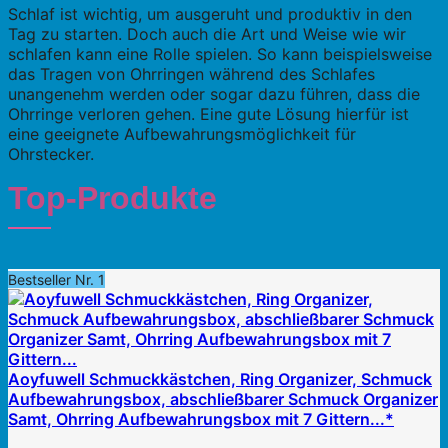
Schlaf ist wichtig, um ausgeruht und produktiv in den
Tag zu starten. Doch auch die Art und Weise wie wir
schlafen kann eine Rolle spielen. So kann beispielsweise
das Tragen von Ohrringen während des Schlafes
unangenehm werden oder sogar dazu führen, dass die
Ohrringe verloren gehen. Eine gute Lösung hierfür ist
eine geeignete Aufbewahrungsmöglichkeit für
Ohrstecker.
Top-Produkte
Bestseller Nr. 1
Aoyfuwell Schmuckkästchen, Ring Organizer, Schmuck
Aufbewahrungsbox, abschließbarer Schmuck Organizer
Samt, Ohrring Aufbewahrungsbox mit 7 Gittern...*