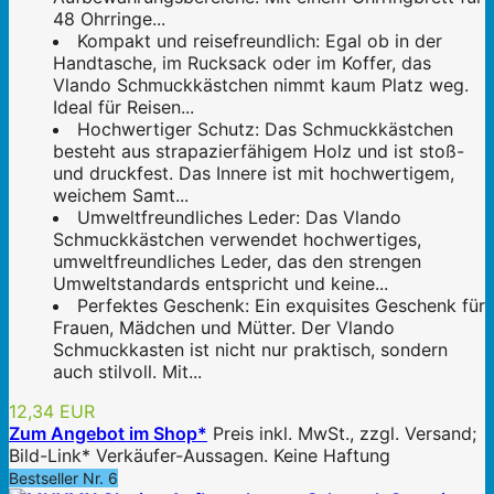
48 Ohrringe...
Kompakt und reisefreundlich: Egal ob in der
Handtasche, im Rucksack oder im Koffer, das
Vlando Schmuckkästchen nimmt kaum Platz weg.
Ideal für Reisen...
Hochwertiger Schutz: Das Schmuckkästchen
besteht aus strapazierfähigem Holz und ist stoß-
und druckfest. Das Innere ist mit hochwertigem,
weichem Samt...
Umweltfreundliches Leder: Das Vlando
Schmuckkästchen verwendet hochwertiges,
umweltfreundliches Leder, das den strengen
Umweltstandards entspricht und keine...
Perfektes Geschenk: Ein exquisites Geschenk für
Frauen, Mädchen und Mütter. Der Vlando
Schmuckkasten ist nicht nur praktisch, sondern
auch stilvoll. Mit...
12,34 EUR
Zum Angebot im Shop*
Preis inkl. MwSt., zzgl. Versand;
Bild-Link* Verkäufer-Aussagen. Keine Haftung
Bestseller Nr. 6