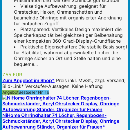
Präsentation und hält den Schmuck gut sichtbar
Vielseitige Aufbewahrung: geeignet für
Ohrstecker, Haken, Ohrmanschetten und
baumelnde Ohrringe mit organisierter Anordnung
für einfachen Zugriff
Platzsparend: Vertikales Design maximiert die
Speicherkapazität bei gleichzeitiger Beibehaltung
einer kompakten 360-Grad-Display-Grundfläche
Praktische Eigenschaften: Die stabile Basis sorgt
für Stabilität, während abgewinkelte Löcher die
Ohrringe sicher an Ort und Stelle halten und eine
bequeme...
7,55 EUR
Zum Angebot im Shop*
Preis inkl. MwSt., zzgl. Versand;
Bild-Link* Verkäufer-Aussagen. Keine Haftung
Angebot
Bestseller Nr. 16
NiHome Ohrringhalter 74 Löcher, Regenbogen-
Schmuckständer, Acryl Ohrstecker Display, Ohrringe
Aufbewahrung Ständer, Organizer für Frauen*