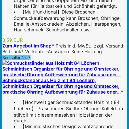
organizer sind aus doppeltem Filz und feinen
Nähten für Haltbarkeit und Schönheit gefertigt.
【Multifunktional】Diese Broschen-
Schmuckaufbewahrung kann Broschen, Ohrringe,
Emaille-Anstecknadeln, Abzeichen, Haarspangen,
Haarschmuck, Schuhschnallen usw...
8,59 EUR
Zum Angebot im Shop*
Preis inkl. MwSt., zzgl. Versand;
Bild-Link* Verkäufer-Aussagen. Keine Haftung
Bestseller Nr. 7
Schmuckständer aus Holz mit 84 Löchern,
Schminktisch Organizer für Ohrringe und Ohrstecker,
praktische Ohrring Aufbewahrung für Zuhause oder...*
【Hochwertiger Schmuckständer Holz mit 84
Löchern】 Präsentieren Sie Ihre Ohrring-Kollektion
stilvoll mit diesem massiven Holzständer, der
durch...
【Minimalistisches Design & platzsparende