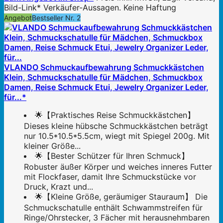
Bild-Link* Verkäufer-Aussagen. Keine Haftung
Angebot
Bestseller Nr. 2
VLANDO Schmuckaufbewahrung Schmuckkästchen
Klein, Schmuckschatulle für Mädchen, Schmuckbox
Damen, Reise Schmuck Etui, Jewelry Organizer Leder,
für...*
🌟【Praktisches Reise Schmuckkästchen】
Dieses kleine hübsche Schmuckkästchen beträgt
nur 10.5*10.5*5.5cm, wiegt mit Spiegel 200g. Mit
kleiner Größe...
🌟【Bester Schützer für Ihren Schmuck】
Robuster äußer Körper und weiches inneres Futter
mit Flockfaser, damit Ihre Schmuckstücke vor
Druck, Krazt und...
🌟【Kleine Größe, geräumiger Stauraum】 Die
Schmuckschatulle enthält Schwammstreifen für
Ringe/Ohrstecker, 3 Fächer mit herausnehmbaren