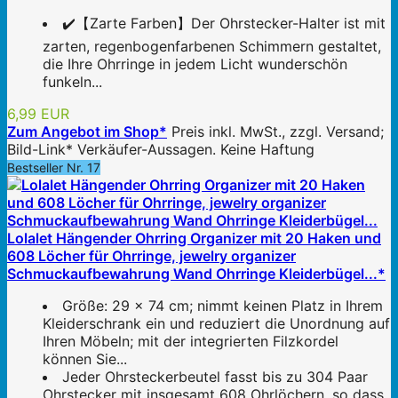
✔️【Zarte Farben】Der Ohrstecker-Halter ist mit
zarten, regenbogenfarbenen Schimmern gestaltet,
die Ihre Ohrringe in jedem Licht wunderschön
funkeln...
6,99 EUR
Zum Angebot im Shop*
Preis inkl. MwSt., zzgl. Versand;
Bild-Link* Verkäufer-Aussagen. Keine Haftung
Bestseller Nr. 17
Lolalet Hängender Ohrring Organizer mit 20 Haken und
608 Löcher für Ohrringe, jewelry organizer
Schmuckaufbewahrung Wand Ohrringe Kleiderbügel...*
Größe: 29 x 74 cm; nimmt keinen Platz in Ihrem
Kleiderschrank ein und reduziert die Unordnung auf
Ihren Möbeln; mit der integrierten Filzkordel
können Sie...
Jeder Ohrsteckerbeutel fasst bis zu 304 Paar
Ohrstecker mit insgesamt 608 Ohrlöchern, so dass