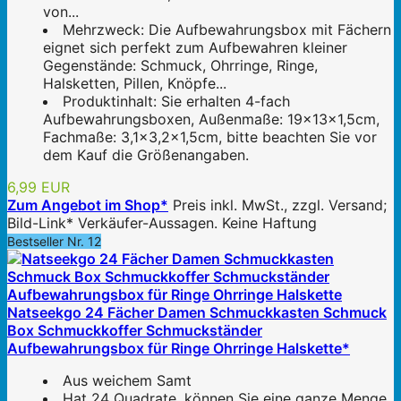
von...
Mehrzweck: Die Aufbewahrungsbox mit Fächern
eignet sich perfekt zum Aufbewahren kleiner
Gegenstände: Schmuck, Ohrringe, Ringe,
Halsketten, Pillen, Knöpfe...
Produktinhalt: Sie erhalten 4-fach
Aufbewahrungsboxen, Außenmaße: 19x13x1,5cm,
Fachmaße: 3,1x3,2x1,5cm, bitte beachten Sie vor
dem Kauf die Größenangaben.
6,99 EUR
Zum Angebot im Shop*
Preis inkl. MwSt., zzgl. Versand;
Bild-Link* Verkäufer-Aussagen. Keine Haftung
Bestseller Nr. 12
Natseekgo 24 Fächer Damen Schmuckkasten Schmuck
Box Schmuckkoffer Schmuckständer
Aufbewahrungsbox für Ringe Ohrringe Halskette*
Aus weichem Samt
Hat 24 Quadrate, können Sie eine ganze Menge