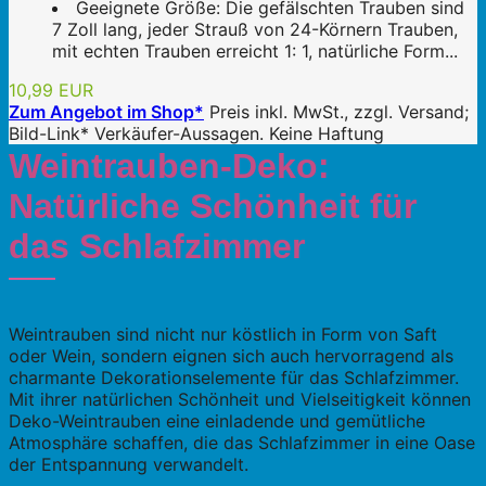
Geeignete Größe: Die gefälschten Trauben sind
7 Zoll lang, jeder Strauß von 24-Körnern Trauben,
mit echten Trauben erreicht 1: 1, natürliche Form...
10,99 EUR
Zum Angebot im Shop*
Preis inkl. MwSt., zzgl. Versand;
Bild-Link* Verkäufer-Aussagen. Keine Haftung
Weintrauben-Deko:
Natürliche Schönheit für
das Schlafzimmer
Weintrauben sind nicht nur köstlich in Form von Saft
oder Wein, sondern eignen sich auch hervorragend als
charmante Dekorationselemente für das Schlafzimmer.
Mit ihrer natürlichen Schönheit und Vielseitigkeit können
Deko-Weintrauben eine einladende und gemütliche
Atmosphäre schaffen, die das Schlafzimmer in eine Oase
der Entspannung verwandelt.