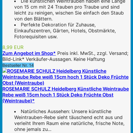
Die künstlichen Weintrauben haben eine Länge
von 15 cm mit 24 Trauben pro Traube und sind
leicht zu reinigen, wischen Sie einfach den Staub
von den Blättern.
Perfekte Dekoration für Zuhause,
Einkaufszentren, Gärten, Hotels, Obstmärkte,
Fotorequisiten usw.
8,99 EUR
Zum Angebot im Shop*
Preis inkl. MwSt., zzgl. Versand;
Bild-Link* Verkäufer-Aussagen. Keine Haftung
Bestseller Nr. 14
ROSEMARIE SCHULZ Heidelberg Künstliche Weintraube
Rebe weiß 15cm hoch 1 Stück Deko Früchte Obst
(Weintraube)*
Natürliches Aussehen: Unsere künstliche
Weintrauben-Rebe sieht täuschend echt aus und
verleiht Ihrem Raum eine natürliche, frische Note,
ohne jemals zu...