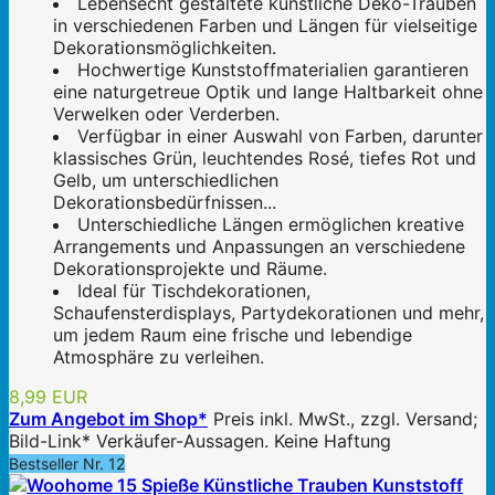
Lebensecht gestaltete künstliche Deko-Trauben
in verschiedenen Farben und Längen für vielseitige
Dekorationsmöglichkeiten.
Hochwertige Kunststoffmaterialien garantieren
eine naturgetreue Optik und lange Haltbarkeit ohne
Verwelken oder Verderben.
Verfügbar in einer Auswahl von Farben, darunter
klassisches Grün, leuchtendes Rosé, tiefes Rot und
Gelb, um unterschiedlichen
Dekorationsbedürfnissen...
Unterschiedliche Längen ermöglichen kreative
Arrangements und Anpassungen an verschiedene
Dekorationsprojekte und Räume.
Ideal für Tischdekorationen,
Schaufensterdisplays, Partydekorationen und mehr,
um jedem Raum eine frische und lebendige
Atmosphäre zu verleihen.
8,99 EUR
Zum Angebot im Shop*
Preis inkl. MwSt., zzgl. Versand;
Bild-Link* Verkäufer-Aussagen. Keine Haftung
Bestseller Nr. 12