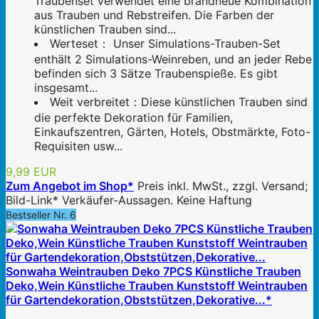
Traubenset verwendet eine brandneue Kombination
aus Trauben und Rebstreifen. Die Farben der
künstlichen Trauben sind...
Werteset： Unser Simulations-Trauben-Set
enthält 2 Simulations-Weinreben, und an jeder Rebe
befinden sich 3 Sätze Traubenspieße. Es gibt
insgesamt...
Weit verbreitet：Diese künstlichen Trauben sind
die perfekte Dekoration für Familien,
Einkaufszentren, Gärten, Hotels, Obstmärkte, Foto-
Requisiten usw...
9,99 EUR
Zum Angebot im Shop*
Preis inkl. MwSt., zzgl. Versand;
Bild-Link* Verkäufer-Aussagen. Keine Haftung
Bestseller Nr. 6
Sonwaha Weintrauben Deko 7PCS Künstliche Trauben
Deko,Wein Künstliche Trauben Kunststoff Weintrauben
für Gartendekoration,Obststützen,Dekorative...*