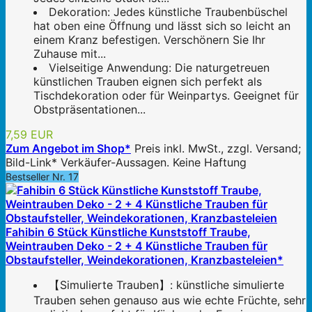
Dekoration: Jedes künstliche Traubenbüschel
hat oben eine Öffnung und lässt sich so leicht an
einem Kranz befestigen. Verschönern Sie Ihr
Zuhause mit...
Vielseitige Anwendung: Die naturgetreuen
künstlichen Trauben eignen sich perfekt als
Tischdekoration oder für Weinpartys. Geeignet für
Obstpräsentationen...
7,59 EUR
Zum Angebot im Shop*
Preis inkl. MwSt., zzgl. Versand;
Bild-Link* Verkäufer-Aussagen. Keine Haftung
Bestseller Nr. 17
Fahibin 6 Stück Künstliche Kunststoff Traube,
Weintrauben Deko - 2 + 4 Künstliche Trauben für
Obstaufsteller, Weindekorationen, Kranzbasteleien*
【Simulierte Trauben】: künstliche simulierte
Trauben sehen genauso aus wie echte Früchte, sehr