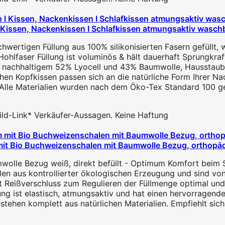
sen, Nackenkissen I Schlafkissen atmungsaktiv waschbar f
ertigen Füllung aus 100% silikonisierten Fasern gefüllt, was
faser Füllung ist voluminös & hält dauerhaft Sprungkraft. E
hhaltigem 52% Lyocell und 43% Baumwolle, Hausstauballer
hen Kopfkissen passen sich an die natürliche Form Ihrer Na
Materialien wurden nach dem Öko-Tex Standard 100 getes
 Bild-Link* Verkäufer-Aussagen. Keine Haftung
 Bio Buchweizenschalen mit Baumwolle Bezug, orthopädi
lle Bezug weiß, direkt befüllt - Optimum Komfort beim Sc
en aus kontrollierter ökologischen Erzeugung und sind von
eißverschluss zum Regulieren der Füllmenge optimal und in
g ist elastisch, atmungsaktiv und hat einen hervorragende
en komplett aus natürlichen Materialien. Empfiehlt sich,