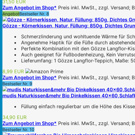
31,50 EUR
Zum Angebot im Shop*
Preis inkl. MwSt., zzgl. Versand;
Angebot
Bestseller Nr. 8
Gözze - Körnerkissen, Natur, Füllung: 850g, Dichtes Gr
Schmerzlinderung und wohltuende Wärme für Schul
Angenehme Haptik für die Füße durch abstehende
Perfekte Kombination mit den Gözze Langflor-Kis
Auch geeignet für Fußbodenheizung, Kein Verrut
Lieferumfang: 1 Gözze Langflor-Teppich, Maße: 5
8,99 EUR
Zum Angebot im Shop*
Preis inkl. MwSt., zzgl. Versand;
Bestseller Nr. 9
mudis Naturkissen&mehr Bio Dinkelkissen 40x60,Schlafk
Füllung einfach regulierbar um die Höhe des Kisse
34,90 EUR
Zum Angebot im Shop*
Preis inkl. MwSt., zzgl. Versand;
Bestseller Nr. 10