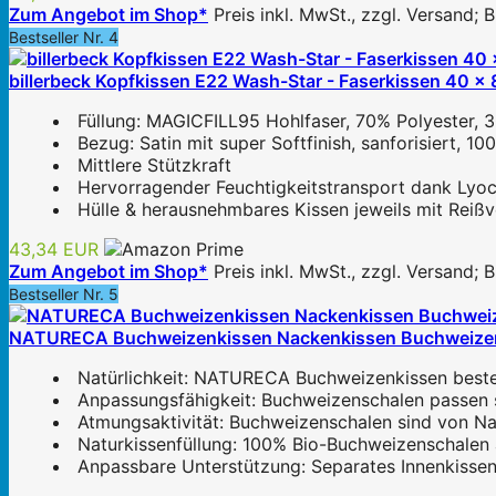
Zum Angebot im Shop*
Preis inkl. MwSt., zzgl. Versand;
Bestseller Nr. 4
billerbeck Kopfkissen E22 Wash-Star - Faserkissen 40 x 8
Füllung: MAGICFILL95 Hohlfaser, 70% Polyester, 
Bezug: Satin mit super Softfinish, sanforisiert, 
Mittlere Stützkraft
Hervorragender Feuchtigkeitstransport dank Lyoc
Hülle & herausnehmbares Kissen jeweils mit Reißv
43,34 EUR
Zum Angebot im Shop*
Preis inkl. MwSt., zzgl. Versand;
Bestseller Nr. 5
NATURECA Buchweizenkissen Nackenkissen Buchweizen K
Natürlichkeit: NATURECA Buchweizenkissen besteh
Anpassungsfähigkeit: Buchweizenschalen passen si
Atmungsaktivität: Buchweizenschalen sind von Nat
Naturkissenfüllung: 100% Bio-Buchweizenschalen a
Anpassbare Unterstützung: Separates Innenkissen 