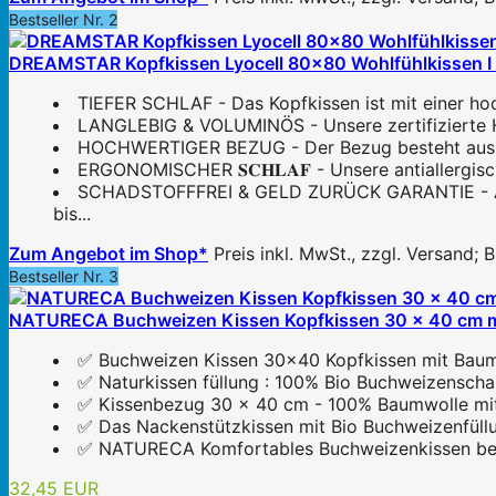
Bestseller Nr. 2
DREAMSTAR Kopfkissen Lyocell 80x80 Wohlfühlkissen I Kis
TIEFER SCHLAF - Das Kopfkissen ist mit einer hochw
LANGLEBIG & VOLUMINÖS - Unsere zertifizierte Hohl
HOCHWERTIGER BEZUG - Der Bezug besteht aus nac
ERGONOMISCHER 𝐒𝐂𝐇𝐋𝐀𝐅 - Unsere antiallergisc
SCHADSTOFFFREI & GELD ZURÜCK GARANTIE - Alle 
bis...
Zum Angebot im Shop*
Preis inkl. MwSt., zzgl. Versand;
Bestseller Nr. 3
NATURECA Buchweizen Kissen Kopfkissen 30 x 40 cm mit
✅ Buchweizen Kissen 30x40 Kopfkissen mit Baumwo
✅ Naturkissen füllung : 100% Bio Buchweizenschal
✅ Kissenbezug 30 x 40 cm - 100% Baumwolle mit R
✅ Das Nackenstützkissen mit Bio Buchweizenfüllun
✅ NATURECA Komfortables Buchweizenkissen besteh
32,45 EUR