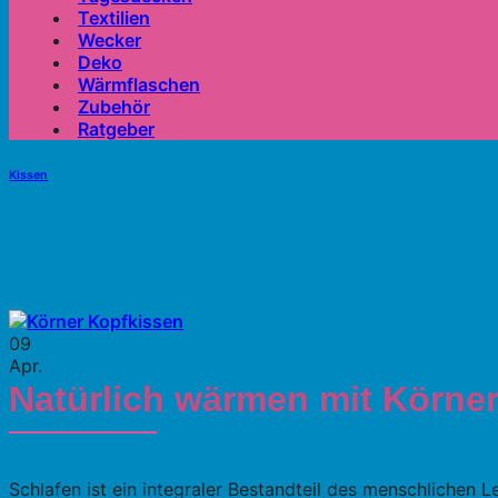
Textilien
Wecker
Deko
Wärmflaschen
Zubehör
Ratgeber
Kissen
09
Apr.
Natürlich wärmen mit Körne
Schlafen ist ein integraler Bestandteil des menschlichen 