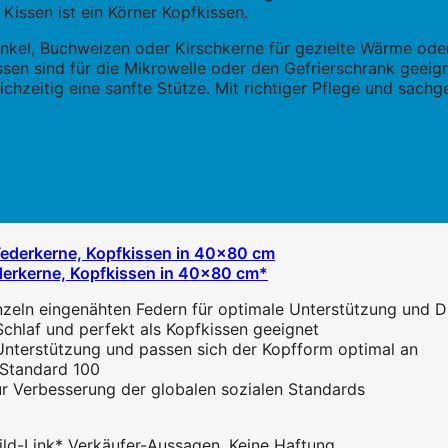
Kissen ist ein Körner Kopfkissen.
nkel, Buchweizen oder Kirschkerne für gezielte Wärme oder
en sind für die Mikrowelle oder den Gefrierschrank geeignet
leichzeitig eine sanfte Stütze. Mit richtiger Pflege und sa
derkerne, Kopfkissen in 40x80 cm*
zeln eingenähten Federn für optimale Unterstützung und D
chlaf und perfekt als Kopfkissen geeignet
nterstützung und passen sich der Kopfform optimal an
 Standard 100
ur Verbesserung der globalen sozialen Standards
 Bild-Link* Verkäufer-Aussagen. Keine Haftung