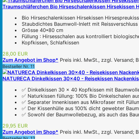
Traumschläferchen Bio Hirseschalenkissen Hirsekissen 
Bio Hirseschalenkissen Hirsekissen Hirsespreuki
Staubdichtes Baumwoll-Inlett mit Reissverschlus
Grösse 40*80 cm
Füllung : Hirsesschalen aus kontrolliert biologis
Kopfkissen, Schlafkissen
28,00 EUR
Zum Angebot im Shop*
Preis inkl. MwSt., zzgl. Versand;
Bestseller Nr. 11
NATURECA Dinkelkissen 30x40 - Reisekissen Nackenkisse
✅ Dinkelkissen 30 x 40 Kopfkissen mit Baumwolle 
✅ Naturkissen füllung: 100% Bio Dinkelschalen au
✅ Separater Innenkissen aus Mikrofaser mit Füllu
✅ Der Kissenhülle aus 100% dicht gewebter Baumwo
✅ Sowohl der Baumwollebezug, als auch das Baumwo
29,95 EUR
Zum Angebot im Shop*
Preis inkl. MwSt., zzgl. Versand;
Bestseller Nr. 12