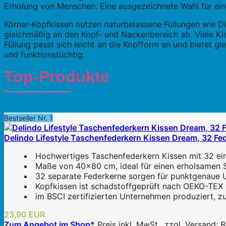
Erholung von Menschen. Eine ausgezeichnete Wahl für ein 
Körner‑Kopfkissen nutzen naturbelassene Füllungen wie Di
gleichmäßig an den Kopf‑ und Nackenbereich ab. Viele Kiss
Füllung passt sich leicht an die Kopfform an und bietet g
und funktionstüchtig.
Top-Produkte
Bestseller Nr. 1
Delindo Lifestyle Taschenfederkern Kissen Dream, 32 Fe
Hochwertiges Taschenfederkern Kissen mit 32 ein
Maße von 40x80 cm, ideal für einen erholsamen S
32 separate Federkerne sorgen für punktgenaue U
Kopfkissen ist schadstoffgeprüft nach OEKO-TEX
im BSCI zertifizierten Unternehmen produziert, z
23,90 EUR
Zum Angebot im Shop*
Preis inkl. MwSt., zzgl. Versand;