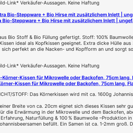
 Bild-Link* Verkäufer-Aussagen. Keine Haftung
-Steppware + Bio Hirse mit zusätzlichem Inlett | ungefär
us Bio Stoff & Bio Füllung gefertigt. Stoff: 100% Baumwolle.
Kissen ideal als Kopfkissen geeignet. Extra dicke Hülle aus
 sich perfekt an die Nacken- und Kopfform an und sorgt so
 Bild-Link* Verkäufer-Aussagen. Keine Haftung
er-Kissen für Mikrowelle oder Backofen, 75cm lang, Flan
HT/STOFF: Das Körnerkissen wird mit ca. 1600g Johanniske
ner Breite von ca. 20cm eignet sich dieses Kissen sehr gut
die Erwärmung in der Mikrowelle und dem Backofen, aber a
Erfahrung, Naturfüllung & 100 % Baumwolle –Produktion in 
hannisbeersamen befüllt. Ein Samen ist ca. 1-2mm groß. Di