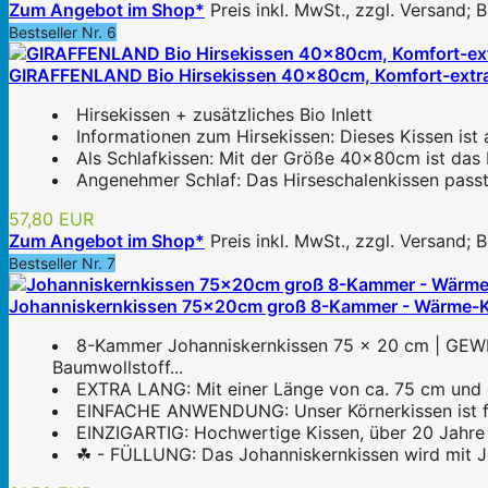
Zum Angebot im Shop*
Preis inkl. MwSt., zzgl. Versand;
Bestseller Nr. 6
GIRAFFENLAND Bio Hirsekissen 40x80cm, Komfort-extra Bio
Hirsekissen + zusätzliches Bio Inlett
Informationen zum Hirsekissen: Dieses Kissen ist a
Als Schlafkissen: Mit der Größe 40x80cm ist das 
Angenehmer Schlaf: Das Hirseschalenkissen passt
57,80 EUR
Zum Angebot im Shop*
Preis inkl. MwSt., zzgl. Versand;
Bestseller Nr. 7
Johanniskernkissen 75x20cm groß 8-Kammer - Wärme-Körn
8-Kammer Johanniskernkissen 75 x 20 cm | GEWIC
Baumwollstoff...
EXTRA LANG: Mit einer Länge von ca. 75 cm und ei
EINFACHE ANWENDUNG: Unser Körnerkissen ist für 
EINZIGARTIG: Hochwertige Kissen, über 20 Jahre 
☘ - FÜLLUNG: Das Johanniskernkissen wird mit Jo