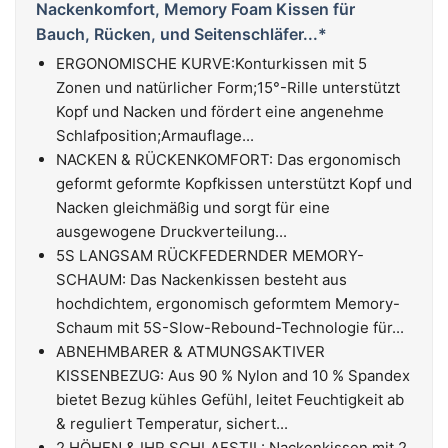
Nackenkomfort, Memory Foam Kissen für
Bauch, Rücken, und Seitenschläfer...*
ERGONOMISCHE KURVE:Konturkissen mit 5
Zonen und natürlicher Form;15°-Rille unterstützt
Kopf und Nacken und fördert eine angenehme
Schlafposition;Armauflage...
NACKEN & RÜCKENKOMFORT: Das ergonomisch
geformt geformte Kopfkissen unterstützt Kopf und
Nacken gleichmäßig und sorgt für eine
ausgewogene Druckverteilung...
5S LANGSAM RÜCKFEDERNDER MEMORY-
SCHAUM: Das Nackenkissen besteht aus
hochdichtem, ergonomisch geformtem Memory-
Schaum mit 5S-Slow-Rebound-Technologie für...
ABNEHMBARER & ATMUNGSAKTIVER
KISSENBEZUG: Aus 90 % Nylon and 10 % Spandex
bietet Bezug kühles Gefühl, leitet Feuchtigkeit ab
& reguliert Temperatur, sichert...
2 HÖHEN & IHR SCHLAFSTIL: Nackenkissen mit 2