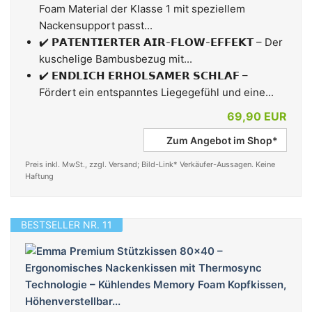
Foam Material der Klasse 1 mit speziellem
Nackensupport passt...
✔️ 𝗣𝗔𝗧𝗘𝗡𝗧𝗜𝗘𝗥𝗧𝗘𝗥 𝗔𝗜𝗥-𝗙𝗟𝗢𝗪-𝗘𝗙𝗙𝗘𝗞𝗧 – Der
kuschelige Bambusbezug mit...
✔️ 𝗘𝗡𝗗𝗟𝗜𝗖𝗛 𝗘𝗥𝗛𝗢𝗟𝗦𝗔𝗠𝗘𝗥 𝗦𝗖𝗛𝗟𝗔𝗙 –
Fördert ein entspanntes Liegegefühl und eine...
69,90 EUR
Zum Angebot im Shop*
Preis inkl. MwSt., zzgl. Versand; Bild-Link* Verkäufer-Aussagen. Keine
Haftung
BESTSELLER NR. 11