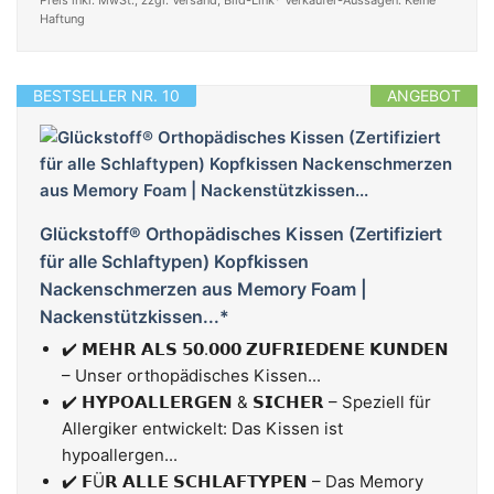
Preis inkl. MwSt., zzgl. Versand; Bild-Link* Verkäufer-Aussagen. Keine
Haftung
BESTSELLER NR. 10
ANGEBOT
Glückstoff® Orthopädisches Kissen (Zertifiziert
für alle Schlaftypen) Kopfkissen
Nackenschmerzen aus Memory Foam |
Nackenstützkissen...*
✔️ 𝗠𝗘𝗛𝗥 𝗔𝗟𝗦 𝟱𝟬.𝟬𝟬𝟬 𝗭𝗨𝗙𝗥𝗜𝗘𝗗𝗘𝗡𝗘 𝗞𝗨𝗡𝗗𝗘𝗡
– Unser orthopädisches Kissen...
✔️ 𝗛𝗬𝗣𝗢𝗔𝗟𝗟𝗘𝗥𝗚𝗘𝗡 & 𝗦𝗜𝗖𝗛𝗘𝗥 – Speziell für
Allergiker entwickelt: Das Kissen ist
hypoallergen...
✔️ 𝗙Ü𝗥 𝗔𝗟𝗟𝗘 𝗦𝗖𝗛𝗟𝗔𝗙𝗧𝗬𝗣𝗘𝗡 – Das Memory