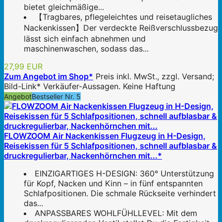
bietet gleichmäßige...
【Tragbares, pflegeleichtes und reisetaugliches
Nackenkissen】Der verdeckte Reißverschlussbezug
lässt sich einfach abnehmen und
maschinenwaschen, sodass das...
27,99 EUR
Zum Angebot im Shop*
Preis inkl. MwSt., zzgl. Versand;
Bild-Link* Verkäufer-Aussagen. Keine Haftung
Angebot
Bestseller Nr. 5
FLOWZOOM Air Nackenkissen Flugzeug in H-Design,
Reisekissen für 5 Schlafpositionen, schnell aufblasbar &
druckregulierbar, Nackenhörnchen mit...*
EINZIGARTIGES H-DESIGN: 360° Unterstützung
für Kopf, Nacken und Kinn – in fünf entspannten
Schlafpositionen. Die schmale Rückseite verhindert
das...
ANPASSBARES WOHLFÜHLLEVEL: Mit dem