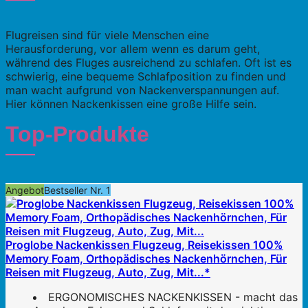
Flugreisen sind für viele Menschen eine
Herausforderung, vor allem wenn es darum geht,
während des Fluges ausreichend zu schlafen. Oft ist es
schwierig, eine bequeme Schlafposition zu finden und
man wacht aufgrund von Nackenverspannungen auf.
Hier können Nackenkissen eine große Hilfe sein.
Top-Produkte
Angebot
Bestseller Nr. 1
Proglobe Nackenkissen Flugzeug, Reisekissen 100%
Memory Foam, Orthopädisches Nackenhörnchen, Für
Reisen mit Flugzeug, Auto, Zug, Mit...*
ERGONOMISCHES NACKENKISSEN - macht das