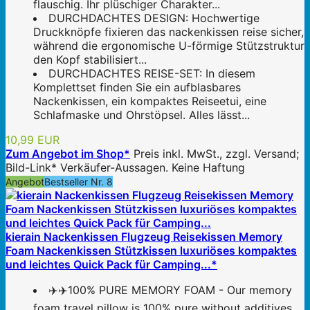
flauschig. Ihr plüschiger Charakter...
DURCHDACHTES DESIGN: Hochwertige
Druckknöpfe fixieren das nackenkissen reise sicher,
während die ergonomische U-förmige Stützstruktur
den Kopf stabilisiert...
DURCHDACHTES REISE-SET: In diesem
Komplettset finden Sie ein aufblasbares
Nackenkissen, ein kompaktes Reiseetui, eine
Schlafmaske und Ohrstöpsel. Alles lässt...
10,99 EUR
Zum Angebot im Shop*
Preis inkl. MwSt., zzgl. Versand;
Bild-Link* Verkäufer-Aussagen. Keine Haftung
Angebot
Bestseller Nr. 8
kierain Nackenkissen Flugzeug Reisekissen Memory
Foam Nackenkissen Stützkissen luxuriöses kompaktes
und leichtes Quick Pack für Camping...*
✈️✈️100% PURE MEMORY FOAM - Our memory
foam travel pillow is 100% pure without additives