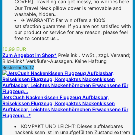
COVER】Traveling can get messy, no worries here.
Our Travel Neck pillow cover is removable and
washable, hidden...
✈ WARRANTY: Far win offers a 100%
satisfaction guarantee. If you are not satisfied with
our product or service for any reason, please feel
free to contact us...
10,99 EUR
Zum Angebot im Shop*
Preis inkl. MwSt., zzgl. Versand;
Bild-Link* Verkäufer-Aussagen. Keine Haftung
Bestseller Nr. 17
JetsCush Nackenkissen Flugzeug Aufblasbar,
Reisekissen Flugzeug, Kompaktes Nackenkissen
Aufblasbar, Leichtes Nackenhörnchen Erwachsene für
Flugzeug...*
KOMPAKT UND LEICHT: Dieses aufblasbares
nackenkissen ist im unaufgefüllten Zustand extrem