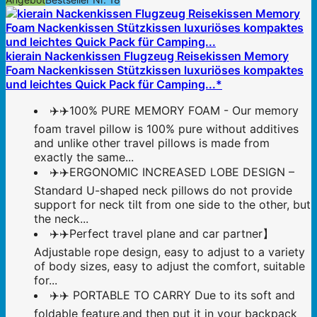
kierain Nackenkissen Flugzeug Reisekissen Memory
Foam Nackenkissen Stützkissen luxuriöses kompaktes
und leichtes Quick Pack für Camping...*
✈️✈️100% PURE MEMORY FOAM - Our memory
foam travel pillow is 100% pure without additives
and unlike other travel pillows is made from
exactly the same...
✈️✈️ERGONOMIC INCREASED LOBE DESIGN –
Standard U-shaped neck pillows do not provide
support for neck tilt from one side to the other, but
the neck...
✈️✈️Perfect travel plane and car partner】
Adjustable rope design, easy to adjust to a variety
of body sizes, easy to adjust the comfort, suitable
for...
✈️✈️ PORTABLE TO CARRY Due to its soft and
foldable feature,and then put it in your backpack