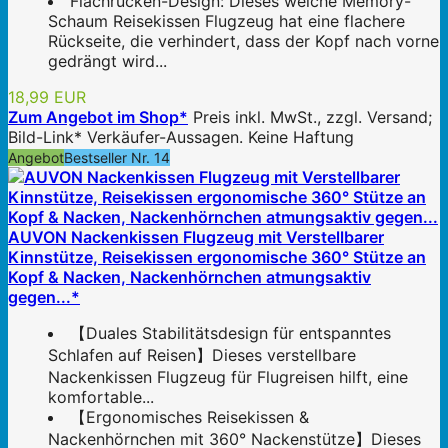
Flachrücken-Design: Dieses weiche Memory-
Schaum Reisekissen Flugzeug hat eine flachere
Rückseite, die verhindert, dass der Kopf nach vorne
gedrängt wird...
18,99 EUR
Zum Angebot im Shop*
Preis inkl. MwSt., zzgl. Versand;
Bild-Link* Verkäufer-Aussagen. Keine Haftung
Angebot
Bestseller Nr. 14
AUVON Nackenkissen Flugzeug mit Verstellbarer
Kinnstütze, Reisekissen ergonomische 360° Stütze an
Kopf & Nacken, Nackenhörnchen atmungsaktiv
gegen...*
【Duales Stabilitätsdesign für entspanntes
Schlafen auf Reisen】Dieses verstellbare
Nackenkissen Flugzeug für Flugreisen hilft, eine
komfortable...
【Ergonomisches Reisekissen &
Nackenhörnchen mit 360° Nackenstütze】Dieses