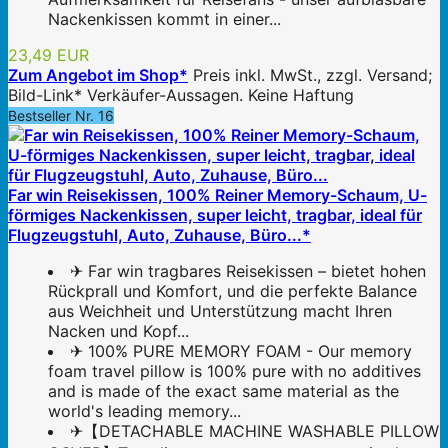
Nackenkissen kommt in einer...
23,49 EUR
Zum Angebot im Shop*
Preis inkl. MwSt., zzgl. Versand;
Bild-Link* Verkäufer-Aussagen. Keine Haftung
Bestseller Nr. 16
Far win Reisekissen, 100% Reiner Memory-Schaum, U-
förmiges Nackenkissen, super leicht, tragbar, ideal für
Flugzeugstuhl, Auto, Zuhause, Büro...*
✈ Far win tragbares Reisekissen – bietet hohen
Rückprall und Komfort, und die perfekte Balance
aus Weichheit und Unterstützung macht Ihren
Nacken und Kopf...
✈ 100% PURE MEMORY FOAM - Our memory
foam travel pillow is 100% pure with no additives
and is made of the exact same material as the
world's leading memory...
✈【DETACHABLE MACHINE WASHABLE PILLOW