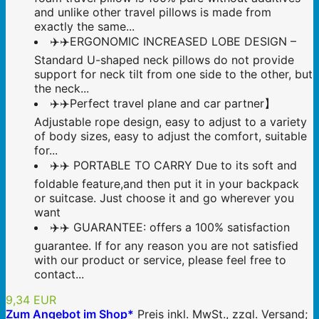
and unlike other travel pillows is made from
exactly the same...
✈️✈️ERGONOMIC INCREASED LOBE DESIGN –
Standard U-shaped neck pillows do not provide
support for neck tilt from one side to the other, but
the neck...
✈️✈️Perfect travel plane and car partner】
Adjustable rope design, easy to adjust to a variety
of body sizes, easy to adjust the comfort, suitable
for...
✈️✈️ PORTABLE TO CARRY Due to its soft and
foldable feature,and then put it in your backpack
or suitcase. Just choose it and go wherever you
want
✈️✈️ GUARANTEE: offers a 100% satisfaction
guarantee. If for any reason you are not satisfied
with our product or service, please feel free to
contact...
9,34 EUR
Zum Angebot im Shop*
Preis inkl. MwSt., zzgl. Versand;