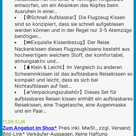
entworfen, um ein Absinken des Kopfes beim
Ausruhen in einer...
【🧭Schnell Aufblasbar】Die Flugzeug Kissen
sind so konzipiert, dass sie schnell aufgeblasen
werden können und in der Regel nur 3-5 Atemzüge
benötigen...
【💤Exquisite Kissenbezug】Der Reise
Nackenkissen dieses Flugzeugkissens besteht aus
hochwertigem weichem Stoff, der komfortabel,
atmungsaktiv und...
【🧳Klein & Leicht】Im Vergleich zu anderen
Schwammkissen ist das aufblasbare Reisekissen so
kompakt und leicht, dass es sich bei
Nichtaufblasen auf fast...
【🛫Verpackungszubehör】Dieses Set für
aufblasbares Reisen kissen enthält ein aufblasbares
Reisekissen, eine Tragetasche, eine Augenmaske
und ein Paar...
11,99 EUR
Zum Angebot im Shop*
Preis inkl. MwSt., zzgl. Versand;
Bild-Link* Verkäufer-Aussagen. Keine Haftung