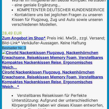
Würfel im mitgelieferten Beutel kompakt verstauen
- eine geniale Ergänzung...
KOMPETENTER DEUTSCHER KUNDENSERVICE
- Kontaktiere uns bei jeglichen Fragen zu unseren
Kissen für Flugzeug, Zug und Auto sowie unseren
verschiedenen Modellen.
28,49 EUR
Zum Angebot im Shop*
Preis inkl. MwSt., zzgl. Versand;
Bild-Link* Verkäufer-Aussagen. Keine Haftung
Bestseller Nr. 3
Cirorld Nackenkissen Flugzeug, Nackenhörnchen
Erwachsene, Reisekissen Memory Foam, Verstellbares
Kompaktes Nackenkissen Reise, Ergonomisches
Weich...*
Verstellbares Reisekissen für Perfekte
Unterstützung: Aufgrund der unterschiedlichen
Körpergrößen haben wir dieses Kissen entworfen,