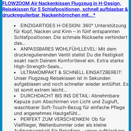
FLOWZOOM Air Nackenkissen Flugzeug in H-Design,
Reisekissen für 5 Schlafpositionen, schnell aufblasbar &
druckregulierbar, Nackenhörnchen mit...*
EINZIGARTIGES H-DESIGN: 360° Unterstützung
für Kopf, Nacken und Kinn – in fünf entspannten
Schlafpositionen. Die schmale Rückseite verhindert
das...
ANPASSBARES WOHLFÜHLLEVEL: Mit dem
druckregulierenden Ventil stellst Du die Festigkeit
exakt nach Deinem Komfortlevel ein. Extra starke
High-Strength-Seals...
ULTRAKOMPAKT & SCHNELL EINSATZBEREIT:
Unser Flugzeug Reisekissen ist in Sekunden
aufgeblasen und noch schneller wieder entlüftet. Es
ist somit extrem leicht...
DURCHDACHT BIS INS DETAIL: Abnehmbare
Kapuze zum Abschirmen von Licht und Zugluft,
waschbarer Soft-Touch-Bezug für einfache Pflege
und angenehmes Hautgefühl...
PERFEKT ZUM VERSCHENKEN: Ob für
Vielflieger, Weltenbummler oder als kleine
Aufmerksamkeit für Reisefans - unser aufblasbare