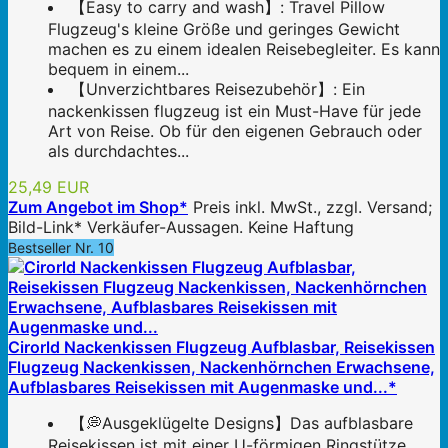
【Easy to carry and wash】: Travel Pillow
Flugzeug's kleine Größe und geringes Gewicht
machen es zu einem idealen Reisebegleiter. Es kann
bequem in einem...
【Unverzichtbares Reisezubehör】: Ein
nackenkissen flugzeug ist ein Must-Have für jede
Art von Reise. Ob für den eigenen Gebrauch oder
als durchdachtes...
25,49 EUR
Zum Angebot im Shop*
Preis inkl. MwSt., zzgl. Versand;
Bild-Link* Verkäufer-Aussagen. Keine Haftung
Bestseller Nr. 10
Cirorld Nackenkissen Flugzeug Aufblasbar, Reisekissen
Flugzeug Nackenkissen, Nackenhörnchen Erwachsene,
Aufblasbares Reisekissen mit Augenmaske und...*
【💭Ausgeklügelte Designs】Das aufblasbare
Reisekissen ist mit einer U-förmigen Ringstütze