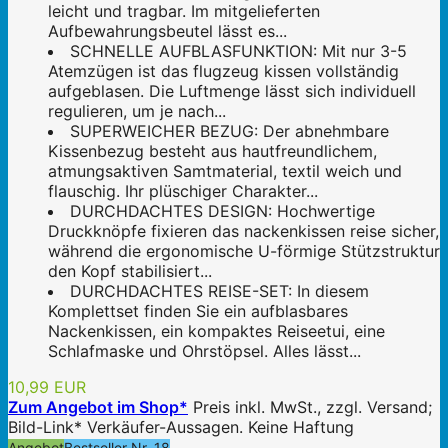
leicht und tragbar. Im mitgelieferten
Aufbewahrungsbeutel lässt es...
SCHNELLE AUFBLASFUNKTION: Mit nur 3-5
Atemzügen ist das flugzeug kissen vollständig
aufgeblasen. Die Luftmenge lässt sich individuell
regulieren, um je nach...
SUPERWEICHER BEZUG: Der abnehmbare
Kissenbezug besteht aus hautfreundlichem,
atmungsaktiven Samtmaterial, textil weich und
flauschig. Ihr plüschiger Charakter...
DURCHDACHTES DESIGN: Hochwertige
Druckknöpfe fixieren das nackenkissen reise sicher,
während die ergonomische U-förmige Stützstruktur
den Kopf stabilisiert...
DURCHDACHTES REISE-SET: In diesem
Komplettset finden Sie ein aufblasbares
Nackenkissen, ein kompaktes Reiseetui, eine
Schlafmaske und Ohrstöpsel. Alles lässt...
10,99 EUR
Zum Angebot im Shop*
Preis inkl. MwSt., zzgl. Versand;
Bild-Link* Verkäufer-Aussagen. Keine Haftung
Angebot
Bestseller Nr. 18