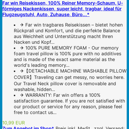
Far win Reisekissen, 100% Reiner Memory-Schaum, U-
förmiges Nackenkissen, super leicht, tragbar, ideal für
Flugzeugstuhl, Auto, Zuhause, Büro...*
✈ Far win tragbares Reisekissen – bietet hohen
Rückprall und Komfort, und die perfekte Balance
aus Weichheit und Unterstützung macht Ihren
Nacken und Kopf...
✈ 100% PURE MEMORY FOAM - Our memory
foam travel pillow is 100% pure with no additives
and is made of the exact same material as the
world's leading memory...
✈【DETACHABLE MACHINE WASHABLE PILLOW
COVER】Traveling can get messy, no worries here.
Our Travel Neck pillow cover is removable and
washable, hidden...
✈ WARRANTY: Far win offers a 100%
satisfaction guarantee. If you are not satisfied with
our product or service for any reason, please feel
free to contact us...
10,99 EUR
Zum Angebot im Shop*
Preis inkl. MwSt., zzgl. Versand;