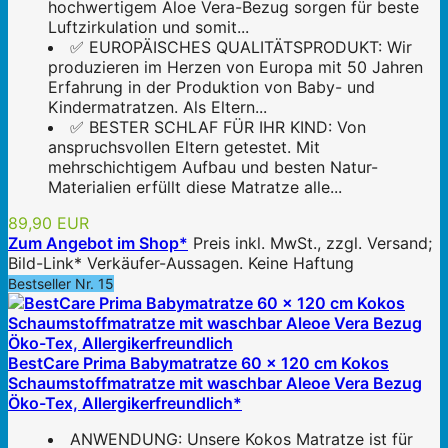
hochwertigem Aloe Vera-Bezug sorgen für beste
Luftzirkulation und somit...
✅ EUROPÄISCHES QUALITÄTSPRODUKT: Wir
produzieren im Herzen von Europa mit 50 Jahren
Erfahrung in der Produktion von Baby- und
Kindermatratzen. Als Eltern...
✅ BESTER SCHLAF FÜR IHR KIND: Von
anspruchsvollen Eltern getestet. Mit
mehrschichtigem Aufbau und besten Natur-
Materialien erfüllt diese Matratze alle...
89,90 EUR
Zum Angebot im Shop*
Preis inkl. MwSt., zzgl. Versand;
Bild-Link* Verkäufer-Aussagen. Keine Haftung
Bestseller Nr. 15
BestCare Prima Babymatratze 60 x 120 cm Kokos
Schaumstoffmatratze mit waschbar Aleoe Vera Bezug
Öko-Tex, Allergikerfreundlich*
ANWENDUNG: Unsere Kokos Matratze ist für