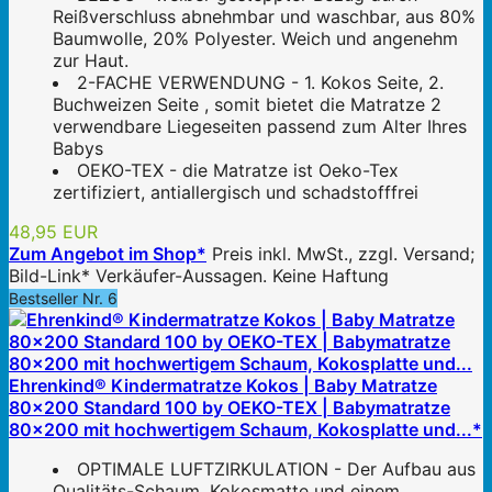
Reißverschluss abnehmbar und waschbar, aus 80%
Baumwolle, 20% Polyester. Weich und angenehm
zur Haut.
2-FACHE VERWENDUNG - 1. Kokos Seite, 2.
Buchweizen Seite , somit bietet die Matratze 2
verwendbare Liegeseiten passend zum Alter Ihres
Babys
OEKO-TEX - die Matratze ist Oeko-Tex
zertifiziert, antiallergisch und schadstofffrei
48,95 EUR
Zum Angebot im Shop*
Preis inkl. MwSt., zzgl. Versand;
Bild-Link* Verkäufer-Aussagen. Keine Haftung
Bestseller Nr. 6
Ehrenkind® Kindermatratze Kokos | Baby Matratze
80x200 Standard 100 by OEKO-TEX | Babymatratze
80x200 mit hochwertigem Schaum, Kokosplatte und...*
OPTIMALE LUFTZIRKULATION - Der Aufbau aus
Qualitäts-Schaum, Kokosmatte und einem