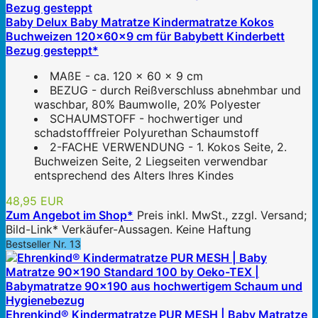
Baby Delux Baby Matratze Kindermatratze Kokos
Buchweizen 120x60x9 cm für Babybett Kinderbett
Bezug gesteppt*
MAßE - ca. 120 x 60 x 9 cm
BEZUG - durch Reißverschluss abnehmbar und
waschbar, 80% Baumwolle, 20% Polyester
SCHAUMSTOFF - hochwertiger und
schadstofffreier Polyurethan Schaumstoff
2-FACHE VERWENDUNG - 1. Kokos Seite, 2.
Buchweizen Seite, 2 Liegseiten verwendbar
entsprechend des Alters Ihres Kindes
48,95 EUR
Zum Angebot im Shop*
Preis inkl. MwSt., zzgl. Versand;
Bild-Link* Verkäufer-Aussagen. Keine Haftung
Bestseller Nr. 13
Ehrenkind® Kindermatratze PUR MESH | Baby Matratze