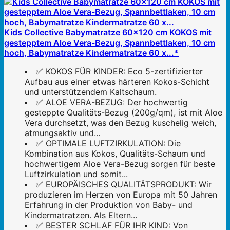
Kids Collective Babymatratze 60x120 cm KOKOS mit
gestepptem Aloe Vera-Bezug, Spannbettlaken, 10 cm
hoch, Babymatratze Kindermatratze 60 x...*
✅ KOKOS FÜR KINDER: Eco 5-zertifizierter
Aufbau aus einer etwas härteren Kokos-Schicht
und unterstützendem Kaltschaum.
✅ ALOE VERA-BEZUG: Der hochwertig
gesteppte Qualitäts-Bezug (200g/qm), ist mit Aloe
Vera durchsetzt, was den Bezug kuschelig weich,
atmungsaktiv und...
✅ OPTIMALE LUFTZIRKULATION: Die
Kombination aus Kokos, Qualitäts-Schaum und
hochwertigem Aloe Vera-Bezug sorgen für beste
Luftzirkulation und somit...
✅ EUROPÄISCHES QUALITÄTSPRODUKT: Wir
produzieren im Herzen von Europa mit 50 Jahren
Erfahrung in der Produktion von Baby- und
Kindermatratzen. Als Eltern...
✅ BESTER SCHLAF FÜR IHR KIND: Von