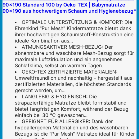
90x190 Standard 100 by Oeko-TEX | Babymatratze
90x190 aus hochwertigem Schaum und Hygienebezug*
OPTIMALE UNTERSTÜTZUNG & KOMFORT: Die
Ehrenkind "Pur Mesh" Kindermatratze bietet dank
ihrer hochwertigen Schaumstoff-Konstruktion eine
ideale Kombination aus...
ATMUNGSAKTIVER MESH-BEZUG: Der
abnehmbare und waschbare Mesh-Bezug sorgt für
maximale Luftzirkulation und ein angenehmes
Schlafklima, selbst an warmen Tagen.
OEKO-TEX ZERTIFIZIERTE MATERIALIEN:
Umweltfreundlich und nachhaltig – hergestellt aus
zertifizierten Materialien, die höchsten Standards
gerecht werden, um...
LANGLEBIG & HYGIENISCH: Die
strapazierfähige Matratze bleibt formstabil und
bietet langfristigen Komfort, während der Bezug
einfach bei 30 °C gewaschen...
GEEIGNET FÜR ALLERGIKER: Dank der
hypoallergenen Materialien und des waschbaren
Bezugs ist die "Pur Mesh" Matratze ideal für Kinder