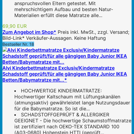
anspruchsvollen Eltern getestet. Mit
mehrschichtigem Aufbau und besten Natur-
Materialien erfüllt diese Matratze alle...
69,90 EUR
Zum Angebot im Shop*
Preis inkl. MwSt., zzgl. Versand;
Bild-Link* Verkäufer-Aussagen. Keine Haftung
Bestseller Nr. 18
Alvi Kinderbettmatratze Exclusiv/Kindermatratze
Schadstoff geprüft/für alle gängigen Baby Junior IKEA
Betten/Babymatratze mit...*
HOCHWERTIGE KINDERMATRATZE:
Hochwertiger Kaltschaum mit Lüftungskanälen
(atmungsaktiv) gewährleistet lange Nutzungsdauer
für die Babymatratze. So ist die...
SCHADSTOFFGEPRÜFT & ALLERGIKER
GEEIGNET - Die hochwertige Schaumstoffmatratze
ist zertifiziert nach OEKO-TEX STANDARD 100
(A03-0680) Hohenstein HTTI (geprüft...