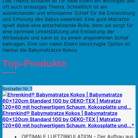
Das Thema Schlafen ist für viele Eltern ein wichtiges und
oft auch stressiges Thema. Schließlich ist ein
ausreichender und erholsamer Schlaf für die Entwicklung
und Erholung des Babys essentiell. Eine gute Matratze
spielt dabei eine entscheidende Rolle, denn sie sorgt für
eine optimale Unterstützung und Entlastung der
Wirbelsäule und kann so zu einem angenehmen Schlaf
beitragen. Eine von vielen Eltern bevorzugte Option ist
hierbei die Babymatratze Kokos.
Top-Produkte
Bestseller Nr. 1
Ehrenkind® Babymatratze Kokos | Babymatratze
60x120cm Standard 100 by OEKO-TEX | Matratze
120x60 mit hochwertigem Schaum, Kokosplatte und...*
OPTIMALE LUFTZIRKULATION - Der Aufbau aus