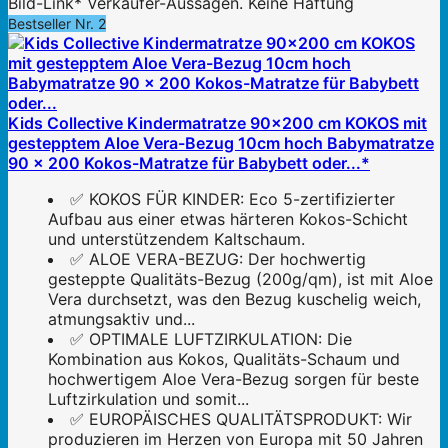
Bild-Link* Verkäufer-Aussagen. Keine Haftung
Bestseller Nr. 2
Kids Collective Kindermatratze 90x200 cm KOKOS mit
gestepptem Aloe Vera-Bezug 10cm hoch Babymatratze
90 x 200 Kokos-Matratze für Babybett oder...*
✅ KOKOS FÜR KINDER: Eco 5-zertifizierter
Aufbau aus einer etwas härteren Kokos-Schicht
und unterstützendem Kaltschaum.
✅ ALOE VERA-BEZUG: Der hochwertig
gesteppte Qualitäts-Bezug (200g/qm), ist mit Aloe
Vera durchsetzt, was den Bezug kuschelig weich,
atmungsaktiv und...
✅ OPTIMALE LUFTZIRKULATION: Die
Kombination aus Kokos, Qualitäts-Schaum und
hochwertigem Aloe Vera-Bezug sorgen für beste
Luftzirkulation und somit...
✅ EUROPÄISCHES QUALITÄTSPRODUKT: Wir
produzieren im Herzen von Europa mit 50 Jahren