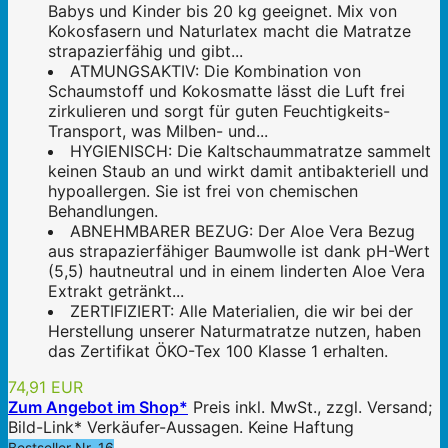
Babys und Kinder bis 20 kg geeignet. Mix von
Kokosfasern und Naturlatex macht die Matratze
strapazierfähig und gibt...
ATMUNGSAKTIV: Die Kombination von
Schaumstoff und Kokosmatte lässt die Luft frei
zirkulieren und sorgt für guten Feuchtigkeits-
Transport, was Milben- und...
HYGIENISCH: Die Kaltschaummatratze sammelt
keinen Staub an und wirkt damit antibakteriell und
hypoallergen. Sie ist frei von chemischen
Behandlungen.
ABNEHMBARER BEZUG: Der Aloe Vera Bezug
aus strapazierfähiger Baumwolle ist dank pH-Wert
(5,5) hautneutral und in einem linderten Aloe Vera
Extrakt getränkt...
ZERTIFIZIERT: Alle Materialien, die wir bei der
Herstellung unserer Naturmatratze nutzen, haben
das Zertifikat ÖKO-Tex 100 Klasse 1 erhalten.
74,91 EUR
Zum Angebot im Shop*
Preis inkl. MwSt., zzgl. Versand;
Bild-Link* Verkäufer-Aussagen. Keine Haftung
Bestseller Nr. 16