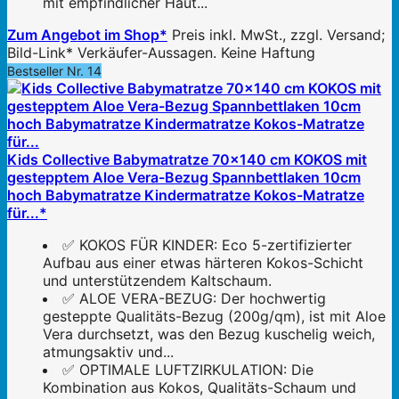
mit empfindlicher Haut...
Zum Angebot im Shop*
Preis inkl. MwSt., zzgl. Versand;
Bild-Link* Verkäufer-Aussagen. Keine Haftung
Bestseller Nr. 14
Kids Collective Babymatratze 70x140 cm KOKOS mit
gestepptem Aloe Vera-Bezug Spannbettlaken 10cm
hoch Babymatratze Kindermatratze Kokos-Matratze
für...*
✅ KOKOS FÜR KINDER: Eco 5-zertifizierter
Aufbau aus einer etwas härteren Kokos-Schicht
und unterstützendem Kaltschaum.
✅ ALOE VERA-BEZUG: Der hochwertig
gesteppte Qualitäts-Bezug (200g/qm), ist mit Aloe
Vera durchsetzt, was den Bezug kuschelig weich,
atmungsaktiv und...
✅ OPTIMALE LUFTZIRKULATION: Die
Kombination aus Kokos, Qualitäts-Schaum und