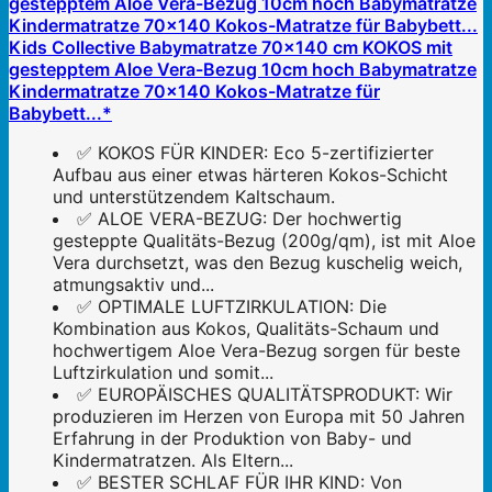
Kids Collective Babymatratze 70x140 cm KOKOS mit
gestepptem Aloe Vera-Bezug 10cm hoch Babymatratze
Kindermatratze 70x140 Kokos-Matratze für
Babybett...*
✅ KOKOS FÜR KINDER: Eco 5-zertifizierter
Aufbau aus einer etwas härteren Kokos-Schicht
und unterstützendem Kaltschaum.
✅ ALOE VERA-BEZUG: Der hochwertig
gesteppte Qualitäts-Bezug (200g/qm), ist mit Aloe
Vera durchsetzt, was den Bezug kuschelig weich,
atmungsaktiv und...
✅ OPTIMALE LUFTZIRKULATION: Die
Kombination aus Kokos, Qualitäts-Schaum und
hochwertigem Aloe Vera-Bezug sorgen für beste
Luftzirkulation und somit...
✅ EUROPÄISCHES QUALITÄTSPRODUKT: Wir
produzieren im Herzen von Europa mit 50 Jahren
Erfahrung in der Produktion von Baby- und
Kindermatratzen. Als Eltern...
✅ BESTER SCHLAF FÜR IHR KIND: Von