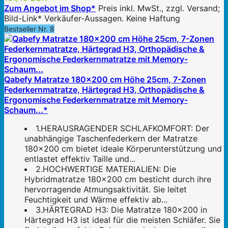
Zum Angebot im Shop*
Preis inkl. MwSt., zzgl. Versand;
Bild-Link* Verkäufer-Aussagen. Keine Haftung
Bestseller Nr. 8
Qabefy Matratze 180x200 cm Höhe 25cm, 7-Zonen
Federkernmatratze, Härtegrad H3, Orthopädische &
Ergonomische Federkernmatratze mit Memory-
Schaum...*
1.HERAUSRAGENDER SCHLAFKOMFORT: Der
unabhängige Taschenfederkern der Matratze
180×200 cm bietet ideale Körperunterstützung und
entlastet effektiv Taille und...
2.HOCHWERTIGE MATERIALIEN: Die
Hybridmatratze 180×200 cm besticht durch ihre
hervorragende Atmungsaktivität. Sie leitet
Feuchtigkeit und Wärme effektiv ab...
3.HÄRTEGRAD H3: Die Matratze 180×200 in
Härtegrad H3 ist ideal für die meisten Schläfer. Sie