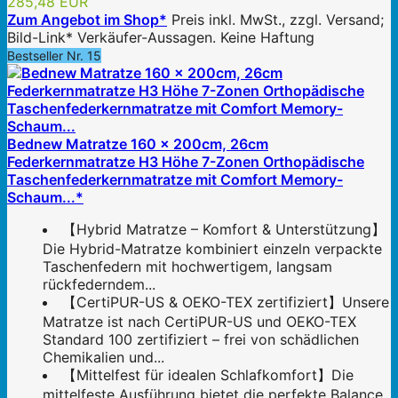
285,48 EUR
Zum Angebot im Shop*
Preis inkl. MwSt., zzgl. Versand;
Bild-Link* Verkäufer-Aussagen. Keine Haftung
Bestseller Nr. 15
Bednew Matratze 160 x 200cm, 26cm
Federkernmatratze H3 Höhe 7-Zonen Orthopädische
Taschenfederkernmatratze mit Comfort Memory-
Schaum...*
【Hybrid Matratze – Komfort & Unterstützung】
Die Hybrid-Matratze kombiniert einzeln verpackte
Taschenfedern mit hochwertigem, langsam
rückfederndem...
【CertiPUR-US & OEKO-TEX zertifiziert】Unsere
Matratze ist nach CertiPUR-US und OEKO-TEX
Standard 100 zertifiziert – frei von schädlichen
Chemikalien und...
【Mittelfest für idealen Schlafkomfort】Die
mittelfeste Ausführung bietet die perfekte Balance