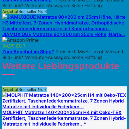
Bild-Link* Verkäufer-Aussagen. Keine Haftung
Angebot
Bestseller Nr. 6
JIAMUXIQUE Matratze 90x200 cm 25cm Höhe, Härte...
84,99 EUR
Zum Angebot im Shop*
Preis inkl. MwSt., zzgl. Versand;
Bild-Link* Verkäufer-Aussagen. Keine Haftung
Weitere Lieblingsprodukte
Angebot
Bestseller Nr. 7
MOLPHIT Matratze 140x200x25cm H4 mit Oeko-TEX
Zertifiziert, Taschenfederkernmatratze, 7 Zonen Hybrid-
Matratze mit Individuelle Federkern...*