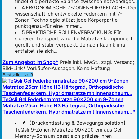
findet die perfekte Balance zwischen notwendiger...
4.ERGONOMISCHE 7-ZONEN-LIEGEFLÄCHE: Der
wissenschaftlich entwickelte Federkern mit 7-
Zonen-Technologie stützt jede Körperpartie
punktgenau–für eine immer...
5.PRAKTISCHE ROLLENVERPACKUNG: Für
sicheren Transport wird die Matratze komprimiert,
gerollt und stabil verpackt. Je nach Raumklima
entfaltet sie sich...
Zum Angebot im Shop*
Preis inkl. MwSt., zzgl. Versand;
Bild-Link* Verkäufer-Aussagen. Keine Haftung
Bestseller Nr. 9
TeQsli Gel Federkernmatratze 90x200 cm 9-Zonen
Matratze 25cm Höhe H3 Härtegrad, Orthopädische
Taschenfederkern, Hybridmatratze mit Innenschaum...*
🌟【Druckentlastung & Bewegungsisolation】
TeQsli 9-Zonen Matratze 90x200 cm aus Gel-
Memory-Schaum passt sich präzise Ihren