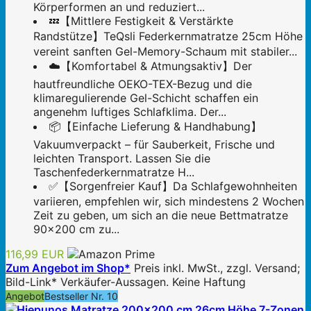
Körperformen an und reduziert...
💤【Mittlere Festigkeit & Verstärkte
Randstütze】TeQsli Federkernmatratze 25cm Höhe
vereint sanften Gel-Memory-Schaum mit stabiler...
☁️【Komfortabel & Atmungsaktiv】Der
hautfreundliche OEKO-TEX-Bezug und die
klimaregulierende Gel-Schicht schaffen ein
angenehm luftiges Schlafklima. Der...
📦【Einfache Lieferung & Handhabung】
Vakuumverpackt – für Sauberkeit, Frische und
leichten Transport. Lassen Sie die
Taschenfederkernmatratze H...
✅【Sorgenfreier Kauf】Da Schlafgewohnheiten
variieren, empfehlen wir, sich mindestens 2 Wochen
Zeit zu geben, um sich an die neue Bettmatratze
90x200 cm zu...
116,99 EUR
Zum Angebot im Shop*
Preis inkl. MwSt., zzgl. Versand;
Bild-Link* Verkäufer-Aussagen. Keine Haftung
Angebot
Bestseller Nr. 10