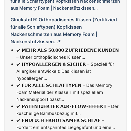
Glückstoff® Orthopädisches Kissen (Zertifiziert
für alle Schlaftypen) Kopfkissen
Nackenschmerzen aus Memory Foam |
Nackenstützkissen...*
✔️ 𝗠𝗘𝗛𝗥 𝗔𝗟𝗦 𝟱𝟬.𝟬𝟬𝟬 𝗭𝗨𝗙𝗥𝗜𝗘𝗗𝗘𝗡𝗘 𝗞𝗨𝗡𝗗𝗘𝗡
– Unser orthopädisches Kissen...
✔️ 𝗛𝗬𝗣𝗢𝗔𝗟𝗟𝗘𝗥𝗚𝗘𝗡 & 𝗦𝗜𝗖𝗛𝗘𝗥 – Speziell für
Allergiker entwickelt: Das Kissen ist
hypoallergen...
✔️ 𝗙Ü𝗥 𝗔𝗟𝗟𝗘 𝗦𝗖𝗛𝗟𝗔𝗙𝗧𝗬𝗣𝗘𝗡 – Das Memory
Foam Material der Klasse 1 mit speziellem
Nackensupport passt...
✔️ 𝗣𝗔𝗧𝗘𝗡𝗧𝗜𝗘𝗥𝗧𝗘𝗥 𝗔𝗜𝗥-𝗙𝗟𝗢𝗪-𝗘𝗙𝗙𝗘𝗞𝗧 – Der
kuschelige Bambusbezug mit...
✔️ 𝗘𝗡𝗗𝗟𝗜𝗖𝗛 𝗘𝗥𝗛𝗢𝗟𝗦𝗔𝗠𝗘𝗥 𝗦𝗖𝗛𝗟𝗔𝗙 –
Fördert ein entspanntes Liegegefühl und eine...