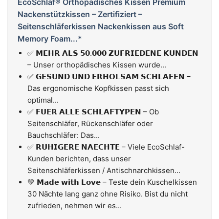
EcoSchlaf® Orthopädisches Kissen Premium
Nackenstützkissen – Zertifiziert –
Seitenschläferkissen Nackenkissen aus Soft
Memory Foam...*
✅ 𝗠𝗘𝗛𝗥 𝗔𝗟𝗦 𝟱𝟬.𝟬𝟬𝟬 𝗭𝗨𝗙𝗥𝗜𝗘𝗗𝗘𝗡𝗘 𝗞𝗨𝗡𝗗𝗘𝗡
– Unser orthopädisches Kissen wurde...
✅ 𝗚𝗘𝗦𝗨𝗡𝗗 𝗨𝗡𝗗 𝗘𝗥𝗛𝗢𝗟𝗦𝗔𝗠 𝗦𝗖𝗛𝗟𝗔𝗙𝗘𝗡 –
Das ergonomische Kopfkissen passt sich
optimal...
✅ 𝗙𝗨𝗘𝗥 𝗔𝗟𝗟𝗘 𝗦𝗖𝗛𝗟𝗔𝗙𝗧𝗬𝗣𝗘𝗡 – Ob
Seitenschläfer, Rückenschläfer oder
Bauchschläfer: Das...
✅ 𝗥𝗨𝗛𝗜𝗚𝗘𝗥𝗘 𝗡𝗔𝗘𝗖𝗛𝗧𝗘 – Viele EcoSchlaf-
Kunden berichten, dass unser
Seitenschläferkissen / Antischnarchkissen...
💚 𝗠𝗮𝗱𝗲 𝘄𝗶𝘁𝗵 𝗟𝗼𝘃𝗲 – Teste dein Kuschelkissen
30 Nächte lang ganz ohne Risiko. Bist du nicht
zufrieden, nehmen wir es...