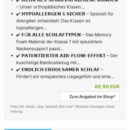
– Unser orthopädisches Kissen...
✔️ 𝗛𝗬𝗣𝗢𝗔𝗟𝗟𝗘𝗥𝗚𝗘𝗡 & 𝗦𝗜𝗖𝗛𝗘𝗥 – Speziell für
Allergiker entwickelt: Das Kissen ist
hypoallergen...
✔️ 𝗙Ü𝗥 𝗔𝗟𝗟𝗘 𝗦𝗖𝗛𝗟𝗔𝗙𝗧𝗬𝗣𝗘𝗡 – Das Memory
Foam Material der Klasse 1 mit speziellem
Nackensupport passt...
✔️ 𝗣𝗔𝗧𝗘𝗡𝗧𝗜𝗘𝗥𝗧𝗘𝗥 𝗔𝗜𝗥-𝗙𝗟𝗢𝗪-𝗘𝗙𝗙𝗘𝗞𝗧 – Der
kuschelige Bambusbezug mit...
✔️ 𝗘𝗡𝗗𝗟𝗜𝗖𝗛 𝗘𝗥𝗛𝗢𝗟𝗦𝗔𝗠𝗘𝗥 𝗦𝗖𝗛𝗟𝗔𝗙 –
Fördert ein entspanntes Liegegefühl und eine...
69,90 EUR
Zum Angebot im Shop*
Preis inkl. MwSt., zzgl. Versand; Bild-Link* Verkäufer-Aussagen. Keine
Haftung