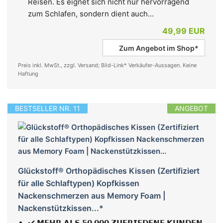
Reisen. Es eignet sich nicht nur hervorragend
zum Schlafen, sondern dient auch...
49,99 EUR
Zum Angebot im Shop*
Preis inkl. MwSt., zzgl. Versand; Bild-Link* Verkäufer-Aussagen. Keine
Haftung
BESTSELLER NR. 11
ANGEBOT
Glückstoff® Orthopädisches Kissen (Zertifiziert
für alle Schlaftypen) Kopfkissen
Nackenschmerzen aus Memory Foam |
Nackenstützkissen...*
✔️ 𝗠𝗘𝗛𝗥 𝗔𝗟𝗦 𝟱𝟬.𝟬𝟬𝟬 𝗭𝗨𝗙𝗥𝗜𝗘𝗗𝗘𝗡𝗘 𝗞𝗨𝗡𝗗𝗘𝗡