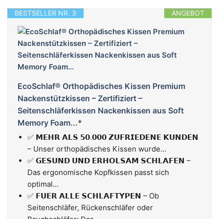
BESTSELLER NR. 3
ANGEBOT
EcoSchlaf® Orthopädisches Kissen Premium
Nackenstützkissen – Zertifiziert –
Seitenschläferkissen Nackenkissen aus Soft
Memory Foam...*
✅ 𝗠𝗘𝗛𝗥 𝗔𝗟𝗦 𝟱𝟬.𝟬𝟬𝟬 𝗭𝗨𝗙𝗥𝗜𝗘𝗗𝗘𝗡𝗘 𝗞𝗨𝗡𝗗𝗘𝗡
– Unser orthopädisches Kissen wurde...
✅ 𝗚𝗘𝗦𝗨𝗡𝗗 𝗨𝗡𝗗 𝗘𝗥𝗛𝗢𝗟𝗦𝗔𝗠 𝗦𝗖𝗛𝗟𝗔𝗙𝗘𝗡 –
Das ergonomische Kopfkissen passt sich
optimal...
✅ 𝗙𝗨𝗘𝗥 𝗔𝗟𝗟𝗘 𝗦𝗖𝗛𝗟𝗔𝗙𝗧𝗬𝗣𝗘𝗡 – Ob
Seitenschläfer, Rückenschläfer oder