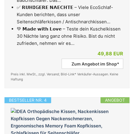
Bauchschläfer: Das...
✅ 𝗥𝗨𝗛𝗜𝗚𝗘𝗥𝗘 𝗡𝗔𝗘𝗖𝗛𝗧𝗘 – Viele EcoSchlaf-
Kunden berichten, dass unser
Seitenschläferkissen / Antischnarchkissen...
💚 𝗠𝗮𝗱𝗲 𝘄𝗶𝘁𝗵 𝗟𝗼𝘃𝗲 – Teste dein Kuschelkissen
30 Nächte lang ganz ohne Risiko. Bist du nicht
zufrieden, nehmen wir es...
49,88 EUR
Zum Angebot im Shop*
Preis inkl. MwSt., zzgl. Versand; Bild-Link* Verkäufer-Aussagen. Keine
Haftung
BESTSELLER NR. 4
ANGEBOT