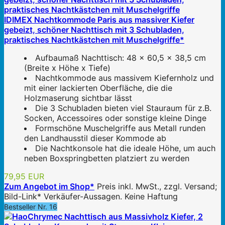
IDIMEX Nachtkommode Paris aus massiver Kiefer
gebeizt, schöner Nachttisch mit 3 Schubladen,
praktisches Nachtkästchen mit Muschelgriffe*
Aufbaumaß Nachttisch: 48 x 60,5 x 38,5 cm
(Breite x Höhe x Tiefe)
Nachtkommode aus massivem Kiefernholz und
mit einer lackierten Oberfläche, die die
Holzmaserung sichtbar lässt
Die 3 Schubladen bieten viel Stauraum für z.B.
Socken, Accessoires oder sonstige kleine Dinge
Formschöne Muschelgriffe aus Metall runden
den Landhausstil dieser Kommode ab
Die Nachtkonsole hat die ideale Höhe, um auch
neben Boxspringbetten platziert zu werden
79,95 EUR
Zum Angebot im Shop*
Preis inkl. MwSt., zzgl. Versand;
Bild-Link* Verkäufer-Aussagen. Keine Haftung
Bestseller Nr. 16