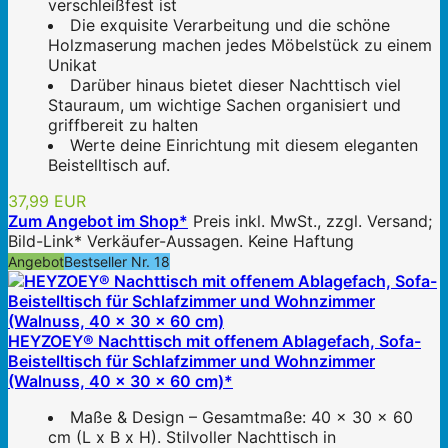
verschleißfest ist
Die exquisite Verarbeitung und die schöne
Holzmaserung machen jedes Möbelstück zu einem
Unikat
Darüber hinaus bietet dieser Nachttisch viel
Stauraum, um wichtige Sachen organisiert und
griffbereit zu halten
Werte deine Einrichtung mit diesem eleganten
Beistelltisch auf.
37,99 EUR
Zum Angebot im Shop*
Preis inkl. MwSt., zzgl. Versand;
Bild-Link* Verkäufer-Aussagen. Keine Haftung
Angebot
Bestseller Nr. 18
HEYZOEY® Nachttisch mit offenem Ablagefach, Sofa-
Beistelltisch für Schlafzimmer und Wohnzimmer
(Walnuss, 40 x 30 x 60 cm)*
Maße & Design – Gesamtmaße: 40 x 30 x 60
cm (L x B x H). Stilvoller Nachttisch in