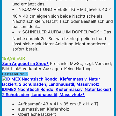
und ergänzt das...
⭐ KOMPAKT UND VIELSEITIG – Mit jeweils 40 ×
40 × 40 cm eignen sich beide Nachttische als
Nachttisch klein, Nacht Tisch oder Beistelltisch und
passen ideal...
⭐ SCHNELLER AUFBAU IM DOPPELPACK – Das
Nachtschrank 2er Set wird zerlegt geliefert und
lässt sich dank klarer Anleitung leicht montieren –
sofort bereit...
199,99 EUR
Zum Angebot im Shop*
Preis inkl. MwSt., zzgl. Versand;
Bild-Link* Verkäufer-Aussagen. Keine Haftung
Bestseller Nr. 5
IDIMEX Nachttisch Rondo, Kiefer massiv, Natur lackiert,
2 Schubladen, Landhausstil, Massivholz*
Aufbaumaß: 43 x 41 x 35 cm (B x H x T)
aus massivem Kiefernholz
Oberfläche lackiert