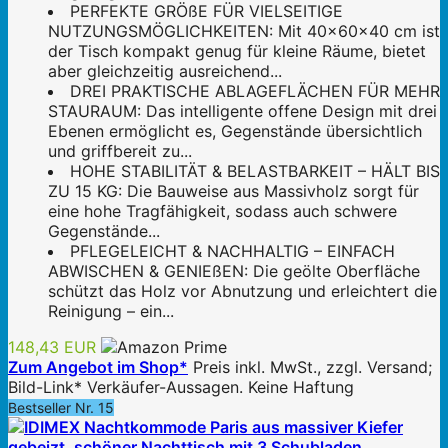
PERFEKTE GRÖßE FÜR VIELSEITIGE
NUTZUNGSMÖGLICHKEITEN: Mit 40x60x40 cm ist
der Tisch kompakt genug für kleine Räume, bietet
aber gleichzeitig ausreichend...
DREI PRAKTISCHE ABLAGEFLÄCHEN FÜR MEHR
STAURAUM: Das intelligente offene Design mit drei
Ebenen ermöglicht es, Gegenstände übersichtlich
und griffbereit zu...
HOHE STABILITÄT & BELASTBARKEIT – HÄLT BIS
ZU 15 KG: Die Bauweise aus Massivholz sorgt für
eine hohe Tragfähigkeit, sodass auch schwere
Gegenstände...
PFLEGELEICHT & NACHHALTIG – EINFACH
ABWISCHEN & GENIEßEN: Die geölte Oberfläche
schützt das Holz vor Abnutzung und erleichtert die
Reinigung – ein...
148,43 EUR
Zum Angebot im Shop*
Preis inkl. MwSt., zzgl. Versand;
Bild-Link* Verkäufer-Aussagen. Keine Haftung
Bestseller Nr. 15