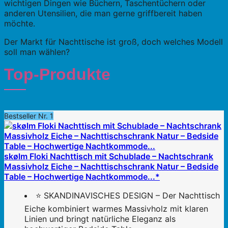
wichtigen Dingen wie Büchern, Taschentüchern oder
anderen Utensilien, die man gerne griffbereit haben
möchte.
Der Markt für Nachttische ist groß, doch welches Modell
soll man wählen?
Top-Produkte
Bestseller Nr. 1
skølm Floki Nachttisch mit Schublade – Nachtschrank
Massivholz Eiche – Nachttischschrank Natur – Bedside
Table – Hochwertige Nachtkommode...*
⭐ SKANDINAVISCHES DESIGN – Der Nachttisch
Eiche kombiniert warmes Massivholz mit klaren
Linien und bringt natürliche Eleganz als