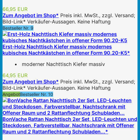
66,95 EUR
Zum Angebot im Shop*
Preis inkl. MwSt., zzgl. Versand;
Bild-Link* Verkäufer-Aussagen. Keine Haftung
Bestseller Nr. 9
Erst-Holz Nachttisch Kiefer massiv modernes
kubisches Nachtkästchen in offener Form 90.20-K5*
moderner Nachttisch Kiefer massiv
64,95 EUR
Zum Angebot im Shop*
Preis inkl. MwSt., zzgl. Versand;
Bild-Link* Verkäufer-Aussagen. Keine Haftung
Angebot
Bestseller Nr. 10
BonVache Rattan Nachttisch 2er Set, LED-Leuchten und
Steckdosen, Farbverstellbar, Nachtschrank mit Offener
Raum und 2 Rattanflechtung Schubladen...*