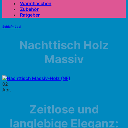
Wärmflaschen
Zubehör
Ratgeber
Schlafmöbel
Nachttisch Holz
Massiv
02
Apr.
Zeitlose und
langlebige Eleganz: